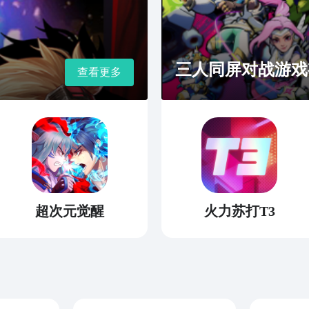
三人同屏对战游戏
查看更多
超次元觉醒
火力苏打T3