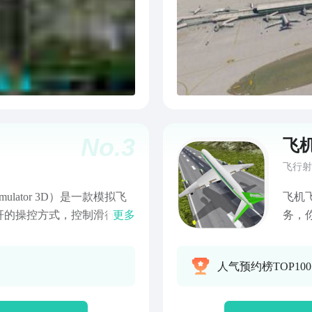
机、
功地
掌握
更好
成，
任务
No.
3
飞
飞行射
Simulator 3D）是一款模拟飞
飞机
杆的操控方式，控制滑行起
更多
务，
意如何安全降落，不然闯关
为一
游戏相比，从水上滑行到拉
器就
人气预约榜TOP100
拟飞行游戏的朋友们可以来
并准
拟器
况。