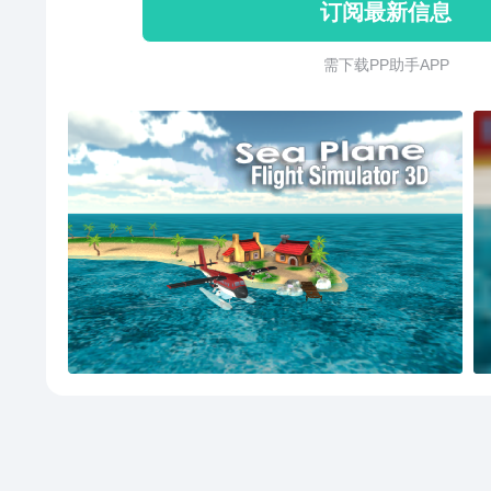
订阅最新信息
需 下 载 P P 助 手 A P P