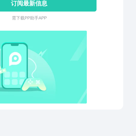
订阅最新信息
飞机游戏。 您的反馈将不胜感激！
需 下 载 P P 助 手 A P P