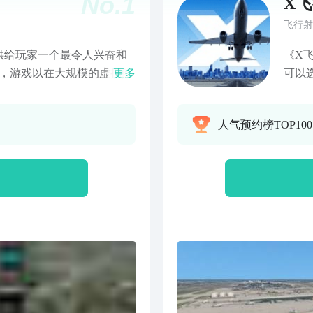
No.
1
X
飞行射
供给玩家一个最令人兴奋和
《X
戏，游戏以在大规模的虚拟航
更多
可以
的各 种情况，是为休闲玩
条件
险粉丝准备的礼物快来体 验
机，
人气预约榜TOP10
云层
降落
飞行
场，
场，
计，
同难
术，
操作
飞机
战和