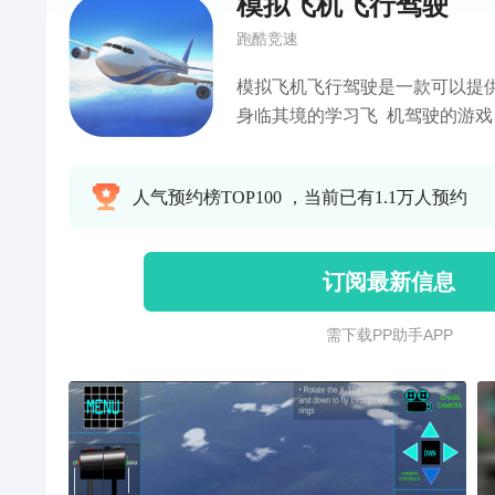
模拟飞机飞行驾驶
跑酷竞速
模拟飞机飞行驾驶是一款可以提
身临其境的学习飞 机驾驶的游
空母舰上训练为主题，模拟飞行
家，航空爱好者和所有的动作冒
人气预约榜TOP100 ，当前已有1.1万人预约
吧。
订阅最新信息
需 下 载 P P 助 手 A P P