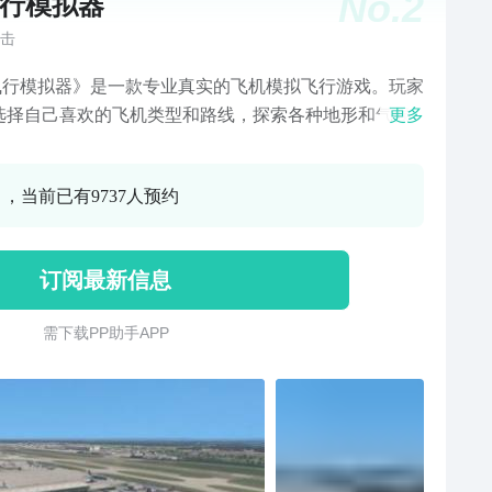
No.
2
飞行模拟器
击
飞行模拟器》是一款专业真实的飞机模拟飞行游戏。玩家
选择自己喜欢的飞机类型和路线，探索各种地形和气候
更多
。在游戏中，玩家可以扮演飞行员，驾驶不同类型的飞
从简单的小型飞机到大型客机，从低空盘旋到高空飞越
0 ，当前已有9737人预约
。玩家可以在游戏中体验真正的飞行控制，包括起飞、
、飞行计划、导航和自动驾驶仪。 游戏背景 你可以扮演
员，体验真实飞行的感觉，包括一些真实的航线和机
订阅最新信息
在游戏中真正感受飞行的乐趣。除了真实的航线和机
还有高度还原的操作，极致的画面效果和华丽的音效设
需 下 载 P P 助 手 A P P
让玩家在游戏中享受飞行的乐趣。 游戏玩法 设置各种不
度的任务，挑战性非常有趣。 使用逼真的飞行模拟技
玩家可以享受真实的飞行体验。 支持手柄、键盘等多种
方式，玩家可以根据自己的喜好进行选择。 各种任务和
类型的设置使游戏更加丰富多彩，给玩家带来更多的挑
乐趣。 游戏攻略 选择不同种类的飞机，包括客机、战斗