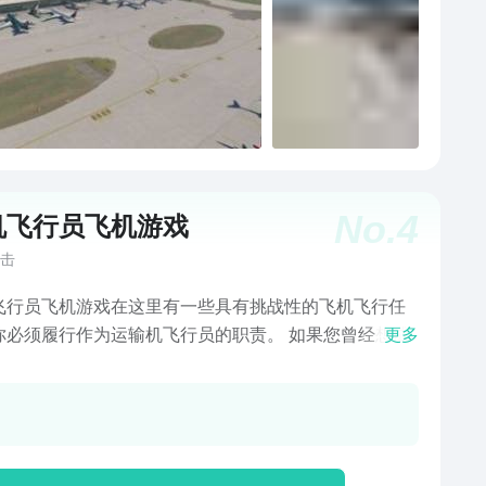
直升机，每种飞机都有独特的飞行特性。 为了使飞机成
起飞和降落，必须控制速度和高度，以避免发生事故。
飞机的控制方式，包括建立航线、调整姿态、加速等，
地完成任务。 每个任务都需要不同种类的飞机才能完
玩家需要根据任务的要求选择合适的飞机才能顺利完成
。
No.
4
机飞行员飞机游戏
击
飞行员飞机游戏在这里有一些具有挑战性的飞机飞行任
你必须履行作为运输机飞行员的职责。 如果您曾经想成
更多
名飞行员并想在云端飞得很高，那么这款新的飞行模拟
是为您实现您在飞机模拟器游戏中的梦想。 通过检查站
时到达目的地。 特征： 飞机飞行模拟器。 飞行员值班模
。 起飞和降落。 获取检查点。 运送乘客。 控制紧急情
 不同的机场到达。 超过5架飞机飞行。 玩和享受飞机飞