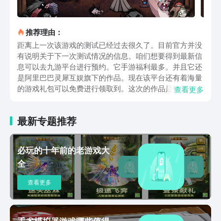
推荐理由：
距离上一次该游戏的测试已经过去很久了。目前官方并没
有说明关于下一次测试情况的信息。咱们想要得到最新信
息可以去九游平台进行预约。它手游福利最多。并且它还
是阿里巴巴灵犀互娱旗下的作品。现在该平台还有着海量
的游戏礼包可以免费进行领取到。这次的作品是饥荒系列
查看更多
的正版手游，根据之前测试情报来看，它的定位是多人联
机的沙盒生存作品。这游戏的难度很高，哪怕是之前对于
最新专题推荐
该系列作品有所涉及的玩家在刚开始的时候都需要小心一
些才能生存下来。在刚进入游戏的时候咱们首先需要选择
一个适合的职业。目前游戏里面可以使用的初始职业有三
必玩的十年前的老游戏大
个，这三个的优缺点都比较明显，但是对于新人来说开荒
全
还是挺好的，咱们可以选择一个自己最喜欢的来进行开
荒。接着会进入游戏的教学，在教学期间地上的物资种类
查看更多
是比较多的，这也是为了让大家知道这些物资的具体作用
到底是什么。这对于之后的正式开荒来说是有着相当不错
的好处。上面便是关于饥困荒野免费下载介绍。这款作品
从前几次的测试之中就收获了很多玩家的好评。游戏的画
手术模拟器游戏哪些值得