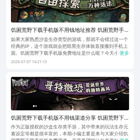
饥困荒野下载手机版不用钱地址推荐 饥困荒野手
机版在哪下载
如果大家熟悉沙盒生存类型的游戏，那就不会错过这一个
经典的IP，这个游戏就会把暗黑生存体验直接搬到手机上
面。饥困荒野下载手机版免费地址是什么呢？今天小编就
更多
为大家来分享一下。这款游戏就会保留老玩家熟悉的乐
2026-07-07 14:21:10
趣，同时也会有大量化的改良，所以当大家在体验时总能
够找到适合自己的玩法节奏。《饥困荒野》最新下载预
约...
饥困荒野下载手机版不用钱渠道分享 饥困荒野下
载安装链接推荐
作为正版授权的沙盒生存类手游，其中带来的玩法生存元
素设定等都是很丰富的，本期小编主要是来与大家介绍饥