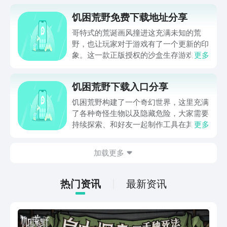
饥困荒野免费下载地址分享
哥特式的荒诞画风撞进这充满未知的荒
野，也让玩家对于游戏有了一个更新的印
象。这一款正版授权的沙盒生存游戏，可
更多
以给所有生存爱好者去打造一个求生的世
界，喜欢的话可以关注饥困荒野免费下载
饥困荒野下载入口分享
地址，看一下这款游戏应该在什么地方下
载，其实游戏的每一处设计都会让荒野的
饥困荒野构建了一个奇幻世界，这里充满
生存乐趣都变得唾手可及。
了各种奇怪生物以及隐藏危险，大家需要
持续探索、和好友一起制作工具在其中求
更多
生，不少喜欢多人生存玩法的小伙伴们，
相信都很好奇在哪下载，那么下面的饥困
加载更多
荒野下载入口分享，就来帮助大家进入其
中，有需要的不要错过。
热门资讯
最新资讯