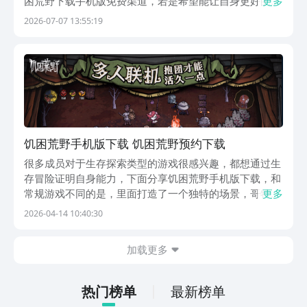
困荒野下载手机版免费渠道，若是希望能让自身更好的进
更多
入其中体验，则是可去解锁九游来帮自己，其中带来了最
2026-07-07 13:55:19
全面的手游福利，其作为阿里巴巴灵犀互娱旗下的应用，
玩家现在去开省钱卡，每月自动发放60元，全年720...
饥困荒野手机版下载 饥困荒野预约下载
很多成员对于生存探索类型的游戏很感兴趣，都想通过生
存冒险证明自身能力，下面分享饥困荒野手机版下载，和
常规游戏不同的是，里面打造了一个独特的场景，哥特风
更多
格的开放世界等待玩家开启生存冒险，奇特的画风设定和
2026-04-14 10:40:30
游戏里的沙盒元素，让成员都能在展现出自身能力的同
时，感受到完全不同的生存挑战，下面会针对游戏详细介
加载更多
绍...
热门榜单
最新榜单