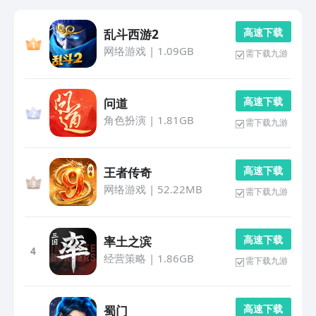
高 速 下 载
乱斗西游2
网络游戏
|
1.09GB
需下载九游
高 速 下 载
问道
角色扮演
|
1.81GB
需下载九游
高 速 下 载
王者传奇
网络游戏
|
52.22MB
需下载九游
高 速 下 载
率土之滨
4
经营策略
|
1.86GB
需下载九游
高 速 下 载
蜀门