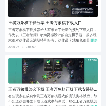
王者万象棋下载分享 王者万象棋下载入口
王者万象棋下载推荐给大家带来了最新的预约下载入口，
作为以《王者荣耀》ip为灵感设计的自走棋手游，很多玩
家都对该作品充满期待和好奇。该作品卡池角色都是以王
更多
者英雄为核心，加上全新的策略和词条联动的玩法，让许
2026-07-13 12:06:59
多王者老玩家们都跃跃欲试。那么在哪里可以下载呢？下
面就跟随小编一起去了解看看吧！《王者万象棋》最新...
王者万象棋怎么下载 王者万象棋正版下载安装链
接指引
有些玩家在成功拿到王者万象棋游戏的测试资格以后，却
不知道该去哪里下载该游戏参与测试，那么王者万象棋怎