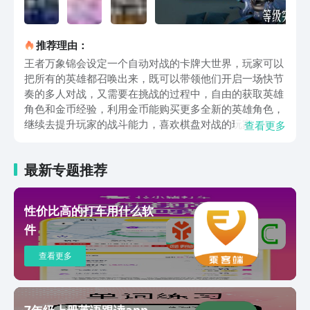
推荐理由：
王者万象锦会设定一个自动对战的卡牌大世界，玩家可以
把所有的英雄都召唤出来，既可以带领他们开启一场快节
奏的多人对战，又需要在挑战的过程中，自由的获取英雄
角色和金币经验，利用金币能购买更多全新的英雄角色，
继续去提升玩家的战斗能力，喜欢棋盘对战的玩家，都可
查看更多
以去豌豆荚预约下载，游戏里引入了棋手天赋系统，每次
对抗采用的不再是单纯的角色成长，更强调整体阵容的搭
最新专题推荐
配，成员可以来游戏里展现自己的临场决策能力。开启之
后将会进行一场6人对决，每个成员都会选择自己喜欢的
成员，针对这个角色会设定专属的技能天赋，接着对战开
性价比高的打车用什么软
始之后，角色就会在棋盘上释放技能，通过英雄之间的互
件
相对抗，减弱对方的血量，让自己成为最终的获胜者，角
色入场之后都会有初始生命值，每进行一次战斗对玩家的
查看更多
个人生命值会带来影响，但战斗过程中不需要玩家实际操
作，角色会自动在游戏里开启回合制对抗，挑战过程中要
合理应用角色的不同技能，玩家除了触发这些专属技能之
外，还可以通过提升他们的等级，让角色拥有特定秘技，
7年级上册英语跟读app