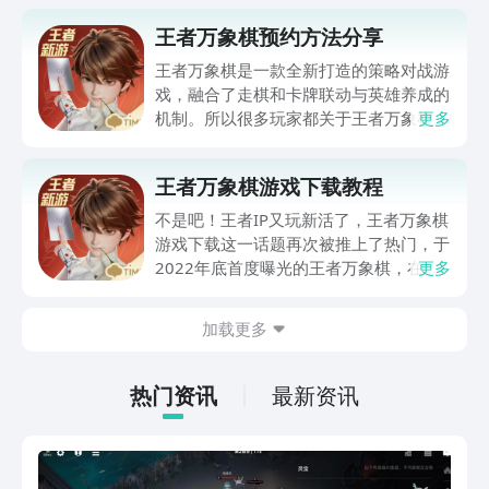
王者万象棋预约方法分享
王者万象棋是一款全新打造的策略对战游
戏，融合了走棋和卡牌联动与英雄养成的
机制。所以很多玩家都关于王者万象棋预
更多
约方法有哪些呢？今天小编就关于这款游
戏给各位详细的分享一下吧，相信这款以
王者万象棋游戏下载教程
折轻操作和重策略为核心的游戏一定能够
吸引玩家的关注，接下来就跟随着小编的
不是吧！王者IP又玩新活了，王者万象棋
脚步一起来了解一下吧！
游戏下载这一话题再次被推上了热门，于
2022年底首度曝光的王者万象棋，在
更多
2025年的12月17日已经要开始测试招
募，三年后的焕然一新登场，到底会为玩
加载更多
家带来怎样的惊喜呢？目前《王者万象
棋》的预约渠道已经开通，小编也已经贴
在下方，大家可以赶紧动手预约起来，而
热门资讯
最新资讯
本期不仅想和大家分享一下游戏的正确下
载方式，还想和大家分享一下有趣的游戏
爆料。