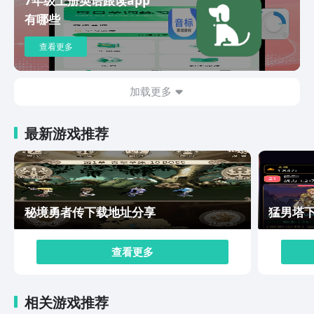
有机会在战斗过程中打出更高的伤害。挑战过程中会有多
有哪些
种不同的玩法模式可以让玩家选择，首先就是最基础的经
典模式，主打8人竞技，会在20~30分钟内结束一局战
查看更多
斗，新手可以先从这个模式开始，掌握关于角色的搭配和
阵容组建，等有了一定的能力之后，就可以在对战过程中
开启百人混战，整体的流程会更简化，玩家将会在更短的
加载更多
时间内，开启一场英雄之间的对抗。上面带来的就是王者
万象棋正版下载，游戏里每个玩家都可以选择自己喜欢的
最新游戏推荐
角色，利用不同阵容之间的对抗打出高额伤害，游戏针对
不同的回合还会设置拍卖玩法，玩家可以在游戏里多去收
集特定的资源，争取在拍卖过程中让自己获得高阶卡，继
续提升英雄能力。
秘境勇者传下载地址分享
猛男塔
查看更多
相关游戏推荐