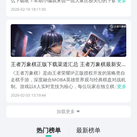
么下载呢？本期小编就来说一说大家比较关心的下载问
更多
题，毕竟只有将游戏给下载到设备上，大家才能凭借着测
2026-02-16 18:11:50
试资格进入到游戏中，去体验该游戏到底有哪些好玩的地
方。《王者万象棋》最新下载预约地址：》》》》》#王
者...
王者万象棋正版下载渠道汇总 王者万象棋最新安
全下载方式推荐
《王者万象棋》是由王者荣耀IP正版授权开发的策略类自
走棋手游，深度融合MOBA英雄世界观与经典棋盘对战机
制。游戏以6人实时竞技为核心，每位玩家在独立棋盘上
更多
部署英雄单位，全程自动进行回合制战斗，无需手动操控
2026-02-03 15:19:44
技能释放，专注阵容构建、羁绊搭配与临场决策。玩家通
过金币招募、升星强化、天赋激活等方式持续提升战
加载更多
热门榜单
最新榜单