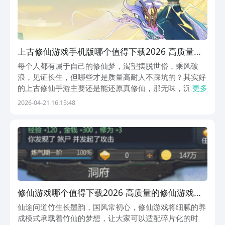
上古修仙游戏手机版哪个值得下载2026 高质量的
上古修仙手游汇总
每个人都有属于自己的修仙梦，渴望摆脱世俗，乘风破
浪，见证长生，但哪些才是质量高耐人不踩坑的？其实好
的上古修仙手游主要还是能还原真修仙，那无味，沉浸式
更多
以及自由图都直接浪漫碎片的时间就能让你爽玩修仙，今
2026-04-21 16:15:48
天给你整理的这五款，每款都有自己的特点，满足各位的
小期待，仙途最遥远，良作真相伴。1、《云端问仙》寻
常...
修仙游戏哪个值得下载2026 高质量的修仙游戏介
绍
仙途问道竹生长墨韵，国风常初心，修仙游戏将细腻的养
成模式承载着竹仙的梦想，让大家可以适配碎片化的时