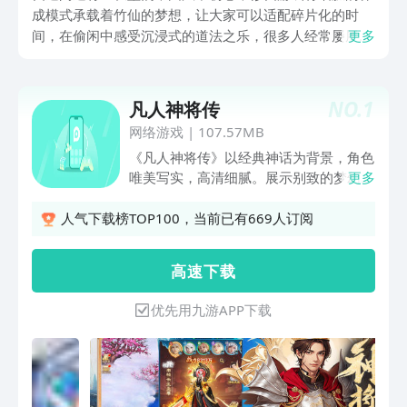
成模式承载着竹仙的梦想，让大家可以适配碎片化的时
间，在偷闲中感受沉浸式的道法之乐，很多人经常屡屡踩
更多
坑，不知道怎么才是最有趣的，也怕下载了一下子就感觉
到很枯燥，今日就为大家来找到属于自己的那条修仙道
路，参考参考吧。
NO.
1
凡人神将传
网络游戏
|
107.57MB
《凡人神将传》以经典神话为背景，角色
唯美写实，高清细腻。展示别致的梦幻美
更多
色，场景动画融合了主流仙侠风格，多元
素地图给场景带来不同的视觉体验，让玩
人气下载榜TOP100，当前已有669人订阅
家沉浸其中。游戏采用创新多单位战斗体
系，四系神将协同战斗，还可召唤坐骑，
高 速 下 载
灵宠，异火共同出战，华丽的技能特效，
将战斗的体验带到一个新高峰。
优先用九游APP下载