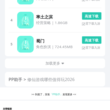
高 速 下 载
率土之滨
4
经营策略
|
1.86GB
需下载九游
高 速 下 载
蜀门
5
角色扮演
|
724.45MB
需下载九游
加载更多
PP助手
修仙游戏哪些值得玩2026
>>
到底了，安装
「PP助手」
发现更多
<<
友情链接