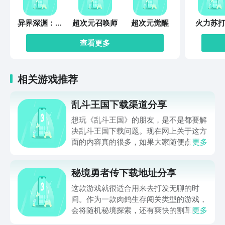
异界深渊：觉
超次元召唤师
超次元觉醒
火力苏打
醒
查看更多
相关游戏推荐
乱斗王国下载渠道分享
想玩《乱斗王国》的朋友，是不是都要解
决乱斗王国下载问题。现在网上关于这方
面的内容真的很多，如果大家随便点击陌
更多
生链接，就很容易遇到安装包信息不完整
的情况。想省去这些麻烦，直接通过九游
秘境勇者传下载地址分享
app进行下载会更加方便，九游是手游福
利最多的游戏平台，在这里不仅能够看到
这款游戏就很适合用来去打发无聊的时
游戏资源，还能及时查看后续的消息、活
间。作为一款肉鸽生存闯关类型的游戏，
动内容等相关信息。
会将随机秘境探索，还有爽快的割草闯关
更多
全部都放在一起。秘境勇者传下载地址是