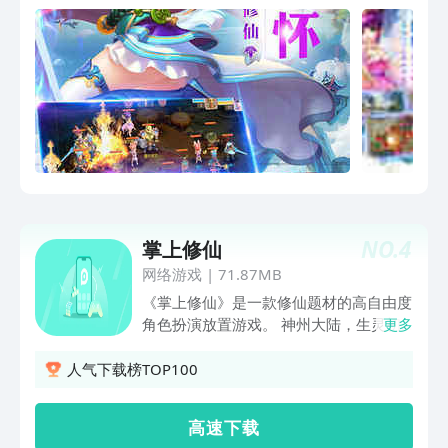
握好手中剑，迎接全新的修仙之旅吧！
游戏特色 梦幻情怀 万人同服?快乐修仙
经典回合 组队 P K 秒爆装备 自由交易 任
意摆摊 公平免费 结婚交友 同城语音 亲密
社交
NO.
4
掌上修仙
网络游戏
|
71.87MB
《掌上修仙》是一款修仙题材的高自由度
角色扮演放置游戏。 神州大陆，生灵初
更多
现，众生为寻大道，纷纷踏上漫漫修仙之
途。数万年后，人才辈出，宗门林立，迎
人气下载榜TOP100
来修仙盛世。机缘巧合之下，你的神魂转
生在这块大陆，并由此开启了一段修仙神
高 速 下 载
话。