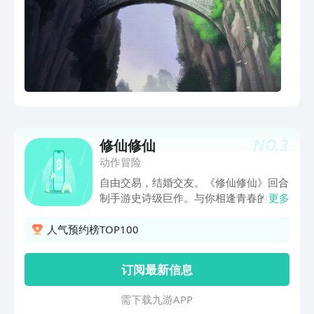
NO.
3
修仙修仙
动作冒险
自由交易，结婚交友。《修仙修仙》回合
制手游史诗级巨作。与你相逢青春的每个
更多
回合，等你上线，给你好玩。 游戏简介
国民手游《修仙修仙》手游，由金牌团队
人气预约榜TOP100
倾力打造，是一款极具梦幻修仙情怀的Q
版回合制MMORPG手游。Q版造型，可
订阅最新信息
爱人物，精美场景丰富玩法，自由交易，
婚恋交友，超高人气，引爆潮流，构筑属
需 下 载 九 游 A P P
于亿万玩家的修仙家园。 还在等什么？