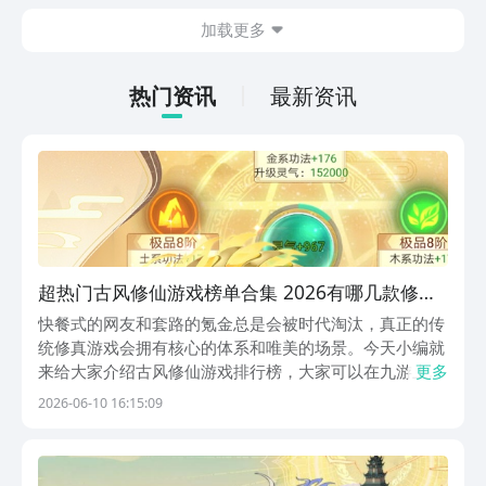
在什么地方呢？玩家只需要通过以下的链
加载更多
接就可以下载。游戏的上手门槛还是比较
低的，一只手就可以操控，很适合用来去
打发无聊的时间，可玩性真的比较高。
热门资讯
最新资讯
超热门古风修仙游戏榜单合集 2026有哪几款修仙
的游戏值得下载
快餐式的网友和套路的氪金总是会被时代淘汰，真正的传
统修真游戏会拥有核心的体系和唯美的场景。今天小编就
来给大家介绍古风修仙游戏排行榜，大家可以在九游上下
更多
载这些游戏。九游是手游性价比最高、福利第一的游戏平
2026-06-10 16:15:09
台，隶属于阿里巴巴灵犀互娱旗下。大家可以在九游上获
得很多优惠券，0元首充月卡五折起，非常划算。大家
快...