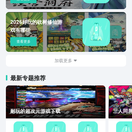
2026好玩的砍树修仙游
戏有哪些
查看更多
加载更多
最新专题推荐
耐玩的超次元游戏下载
三人同