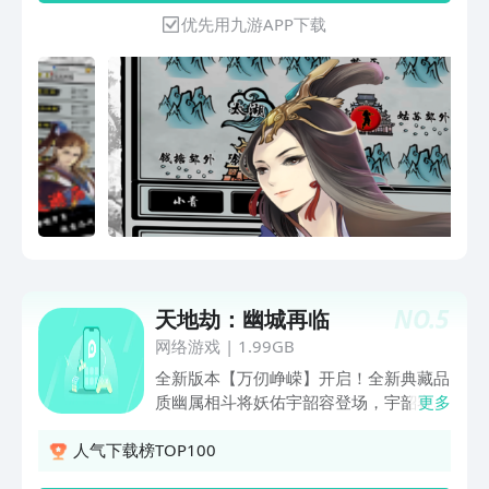
优先用九游APP下载
NO.
5
天地劫：幽城再临
网络游戏
|
1.99GB
全新版本【万仞峥嵘】开启！全新典藏品
质幽属相斗将妖佑宇韶容登场，宇韶容重
更多
获新生归来！全新剧情活动「千山重明」
登场，完成活动内容，兑换丰厚奖励！限
人气下载榜TOP100
时活动「百劫问道」开启，无尽模式中击