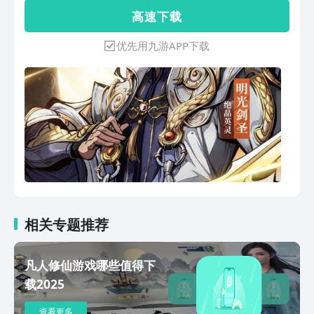
杀敌人提升战力、解锁秘宝，完成任务赢
高 速 下 载
超值奖励！限时活动「问鼎夺魁」上线，
赢取赛季专属奖励魁星冠名击杀特效「忿
优先用九游APP下载
怒渡邪」、名牌「云莲鎏玥」等绝世好
礼！更有活动剧情「时轮变」加入往期回
顾。
相关专题推荐
凡人修仙游戏哪些值得下
载2025
查看更多