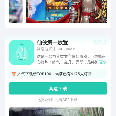
NO.
2
仙侠第一放置
网络游戏
|
360.04MB
这是一款放置类文字修仙游戏。 你需潜
心修炼：练气、金丹、元婴，最终渡劫飞
更多
升上仙。 你将遇到上百个门派：选择适
合的机缘门派，走向人生巅峰。 你将拥
人气下载榜TOP100，当前已有4175人订阅
有洞府：打坐，布阵、炼丹、吟诗、抚
琴。 你需武装自己：升装备、拿称号、
高 速 下 载
涨阅历、练修为 你将斩妖除魔：打个人
boss、挑战无限副本 你将邂逅专属仙
优先用九游APP下载
缘：与心爱的仙侣喜结连理，生个贵子
《仙侠第一放置》，与道友共觅仙缘。