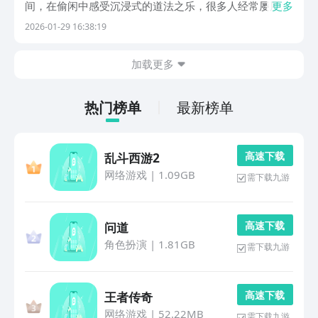
间，在偷闲中感受沉浸式的道法之乐，很多人经常屡屡踩
更多
坑，不知道怎么才是最有趣的，也怕下载了一下子就感觉
2026-01-29 16:38:19
到很枯燥，今日就为大家来找到属于自己的那条修仙道
路，参考参考吧。1、《仙侠第一放置》离线挂机修大
加载更多
道，洞...
热门榜单
最新榜单
高 速 下 载
乱斗西游2
网络游戏
|
1.09GB
需下载九游
高 速 下 载
问道
角色扮演
|
1.81GB
需下载九游
高 速 下 载
王者传奇
网络游戏
|
52.22MB
需下载九游