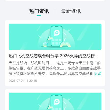
低的，一只手就可以操控，很适合用来去
打发无聊的时间，可玩性真的比较高。
热门资讯
最新资讯
热门飞机空战游戏合辑分享 2026火爆的空战榜单
6before_1
天空是战场，战机即利刃——这是一场专属于空中霸主的
终极较量。在广袤无垠的苍穹之上，多款高自由度空战手
游正等待玩家驾机升空。每款作品均以真实空战逻辑为基
更多
底，融合差异化敌机设计、动态关卡机制与成长型载具系
2026-07-04 16:20:15
统，让玩家在指尖操控中体验高速缠斗、精准打击与战略
规避的多重快感。通关核心目标明确：清除当关全部敌机