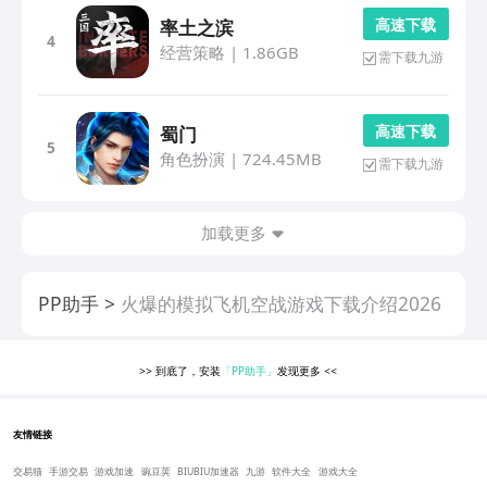
高 速 下 载
率土之滨
4
经营策略
|
1.86GB
需下载九游
高 速 下 载
蜀门
5
角色扮演
|
724.45MB
需下载九游
加载更多
PP助手
火爆的模拟飞机空战游戏下载介绍2026
>>
到底了，安装
「PP助手」
发现更多
<<
友情链接
交易猫
手游交易
游戏加速
豌豆荚
BIUBIU加速器
九游
软件大全
游戏大全