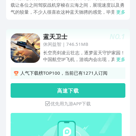
载让各位之间驾驭战机穿梭在云海之间，展现速度以及勇
气的较量，不少人很喜欢这种蓝天驰骋的感觉，毕竟在这
更多
里面可以进行长空作战，快来九游下载游戏，九游是手游
福利性价比最高的 APP，它是阿里巴巴灵犀互娱旗下的，
大平台绝对靠谱，1元入手九游白银会员，每月领50元游
NO.
1
蓝天卫士
戏券，一年送600！
休闲益智
|
746.51MB
长空亮剑凌云壮志，逐梦蓝天守护家园！
中国航空IP飞机，游戏内会出现，真实还
更多
原的歼-20，歼-15，歼-31，歼-10，枭
龙等现代化国产飞机 它真实模拟了武器
人气下载榜TOP100，当前已有1271人订阅
装备、战场环境、飞机机动动作、格斗战
术等，呈现了空中格斗、突防突击、防空
高 速 下 载
作战、电子干扰、团队作战等独具特色的
游戏玩法。让玩家近距离感受到现代空天
优先用九游APP下载
战场的战斗场景。