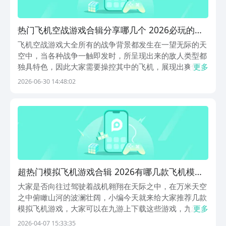
热门飞机空战游戏合辑分享哪几个 2026必玩的空
战榜单6before_1
飞机空战游戏大全所有的战争背景都发生在一望无际的天
空中，当各种战争一触即发时，所呈现出来的敌人类型都
独具特色，因此大家需要操控其中的飞机，展现出爽快的
更多
操作模式，可将关卡中所有的敌方全部清除之后就能成功
2026-06-30 14:48:02
获胜，还可逐渐解锁更多炫酷的飞机类型。九游是大家挑
选手游时的最好选择，因为九游不光是手游福利性价比
最...
超热门模拟飞机游戏合辑 2026有哪几款飞机模拟
的游戏
大家是否向往过驾驶着战机翱翔在天际之中，在万米天空
之中俯瞰山河的波澜壮阔，小编今天就来给大家推荐几款
模拟飞机游戏，大家可以在九游上下载这些游戏，九游是
更多
手游性价比最高、福利第一的游戏平台，隶属于阿里巴巴
2026-04-07 15:33:35