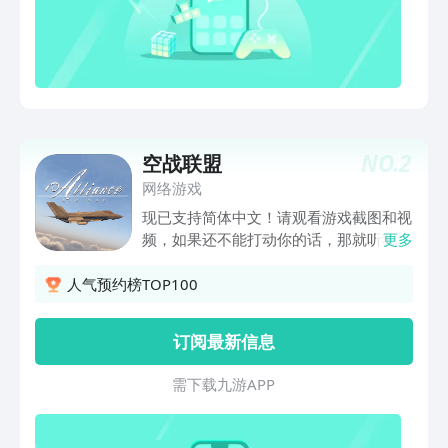
NO.
2
空战联盟
网络游戏
现已支持简体中文！请观看游戏截图和视
频，如果还不能打动你的话，那就听我们
更多
细细道来... :)“我们需要打造一款飞行模拟
器。” “没错，我们的确需要。”那就让我
人气预约榜TOP100
们起航，体验移动端和Apple TV平台上有
史以来视效最逼真、战况最激烈、意义最
订阅最新信息
重大的飞行模拟游戏吧......联盟：空战-
驾驶你的战机，以惊魂速度翱翔于天际之
需 下 载 九 游 A P P
间，穿行于层云之上。浓云密雾，完美呈
现。或摧毁敌机，或悠游在云霄之上，本
即时视频游戏定能为你带来前所未有的震