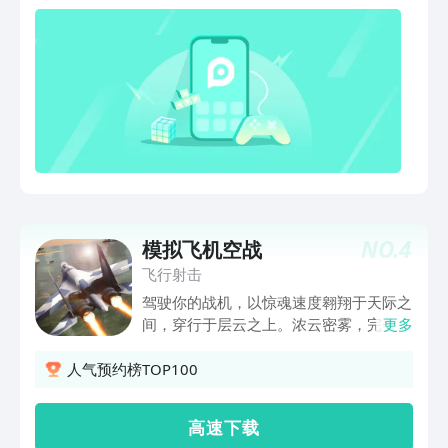
在排行榜上一较高下。免费游戏，自由翱
直升机，你会立即迷上它，你将很难离开
翔。在手机上、平板电脑上或者Apple TV
屏幕。这个高度上瘾的飞行直升机模拟器
上，我们保证你从未见过像Alliance这样
将永远让你占领。 【游戏特色】 - 选择
的游戏！“是的，我们做到了。”订阅信
你自己的令人敬畏的救援直升机，以最终
息：•提供每月订阅以访问内容•确认购买
救援受伤的人。 - 将为您提供迷你地图，
时，将向iTunes帐户收取费用•除非在当
以指导您到达目的地。 - 美丽宽阔的土
前期间结束前至少24小时关闭自动续
地，让您飞行您的终极城市救援直升机，
订，否则订阅会自动续订•账户将在当前
而不会被击中。 - 尽可能快地到达检查
期间结束前24小时内收取续期费用; 续订
站，以实现所有目标。 - 救助陷入火灾的
的成本将等于应用程序当时的成本•订阅
人们将他们带到紧急救援直升机的安全地
可由用户管理，购买后转到用户的帐户设
方。 - 惊人的声音效果，让你感觉好像你
NO.
4
置可以关闭自动续订
模拟飞机空战
实际上坐在你的救援911紧急直升机营救
人。
飞行射击
驾驶你的战机，以惊魂速度翱翔于天际之
间，穿行于层云之上。浓云密雾，完美呈
更多
现。或摧毁敌机，或悠游在云霄之上，本
即时视频游戏定能为你带来前所未有的震
人气预约榜TOP100
撼体验。 - 快拿起你的机枪、火箭、M61
火神式机炮以及制导导弹，即可以与朋友
高 速 下 载
网上空中混战，也可以与成群结队的敌机