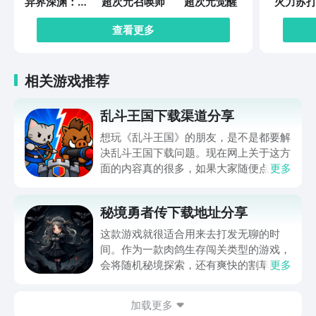
异界深渊：觉
超次元召唤师
超次元觉醒
火力苏打
醒
查看更多
相关游戏推荐
乱斗王国下载渠道分享
想玩《乱斗王国》的朋友，是不是都要解
决乱斗王国下载问题。现在网上关于这方
面的内容真的很多，如果大家随便点击陌
更多
生链接，就很容易遇到安装包信息不完整
的情况。想省去这些麻烦，直接通过九游
秘境勇者传下载地址分享
app进行下载会更加方便，九游是手游福
利最多的游戏平台，在这里不仅能够看到
这款游戏就很适合用来去打发无聊的时
游戏资源，还能及时查看后续的消息、活
间。作为一款肉鸽生存闯关类型的游戏，
动内容等相关信息。
会将随机秘境探索，还有爽快的割草闯关
更多
全部都放在一起。秘境勇者传下载地址是
在什么地方呢？玩家只需要通过以下的链
加载更多
接就可以下载。游戏的上手门槛还是比较