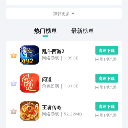
灵犀互娱旗下，大家在九游平台上可以获得很多优惠券，
0元首充，月卡5折起，非常划算，大家快来试试吧！1...
加载更多
热门榜单
最新榜单
高 速 下 载
乱斗西游2
网络游戏
|
1.09GB
需下载九游
高 速 下 载
问道
角色扮演
|
1.81GB
需下载九游
高 速 下 载
王者传奇
网络游戏
|
52.22MB
需下载九游