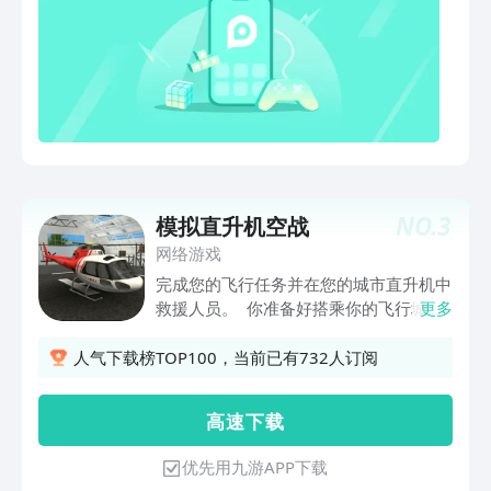
撼体验。- 快拿起你的机枪、火箭、M61
火神式机炮以及制导导弹，即可以与朋友
网上空中混战，也可以与成群结队的敌机
和战舰正面交锋。- 从二战时期的战斗机
雏形到未来的第 5 代战机，空战已历经
了数十年发展历程。很快，我们会带你纵
览整部战斗航空及战机发展史，从世纪之
交战机到当今世界所有新一代战机无所不
包，目前提供的型号有：- F6F- A6M- P-
NO.
3
模拟直升机空战
40- P-38- Supermarine Seafire Spitfire-
网络游戏
Bf 109- P-51- Fw 190- F4U- FA-18C- J-
8II- Tornado ADV F3- F-5E- MiG-29- F-
完成您的飞行任务并在您的城市直升机中
16C- F-14A- Su-27S- F-15C- F-35C- J-
救援人员。 你准备好搭乘你的飞行城市
更多
10- FA-18E- J-31- J-15- Su-33- EF 2000-
直升机，开始你的飞行直升机救援紧急任
J-20- Su-57- F-22A- 赚取联盟积分，提高
务吗？这是您实现驾驶救援直升机所有梦
人气下载榜TOP100，当前已有732人订阅
你的飞行动力、引擎马力、装甲强度、武
想的机会！这个飞行紧急直升机模拟器将
器火力及载重能力。- 6 大游戏模式考验
让你感觉好像你实际上在紧急飞行任务，
高 速 下 载
你的空战飞行技能：缠斗、编队攻击、编
你必须赶紧救援受伤的人。 这款救援直
队防御、斩首攻击、暗杀攻击和自由飞
升机飞行模拟器具有易于控制和易于理解
优先用九游APP下载
行。- 你还可以和全球顶尖的王牌飞行员
的说明和指导。一旦你开始飞行你的紧急