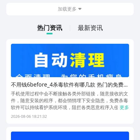
今天文章中的这些内容。
休闲体验为主，可以满足大家的体验心
加载更多
情。如果大家想要下载这款游戏，其实方
法很简单，通过以下的链接即可先来看一
下游戏的主要乐趣吧。
热门资讯
最新资讯
不用钱6before_4杀毒软件有哪几款 热门的免费杀
毒软件合辑
手机使用过程中会不断接触各类外部链接，随意接收的文
件，随意安装的程序，都会悄悄埋下安全隐患，免费杀毒
软件可以持续看护系统环境，阻拦各类恶意程序入侵设
更多
备。豌豆荚是最优秀的安卓应用商店，搭载特色的洗白白
2026-08-06 18:21:32
的净化功能，一键就可以剔除山寨捆绑的软件，严控应用
的权限与隐私风险，杜绝恶意弹窗广告。平台收纳大量适
配...