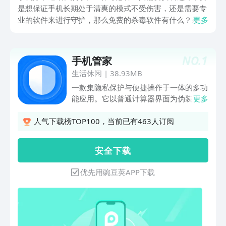
是想保证手机长期处于清爽的模式不受伤害，还是需要专
业的软件来进行守护，那么免费的杀毒软件有什么？杀毒
更多
软件能每时每刻在手机后台监控着文件的运行安全，保证
用户的隐私安全以及文件不被泄露和丢失，不管是手机必
备装机还是临时清理都需要这样的软件保护着。
NO.
1
手机管家
生活休闲
|
38.93MB
一款集隐私保护与便捷操作于一体的多功
能应用。它以普通计算器界面为伪装，可
更多
快速更换应用图标，支持用户自定义上传
图片作为应用图标，轻松隐藏应用身份。
人气下载榜TOP100，当前已有463人订阅
同时，内置私密视频存放功能，为用户提
供安全可靠的隐私保护空间，确保重要文
安 全 下 载
件不被他人发现。简单易用，一键守护你
的安全隐私。【垃圾清理】清理系统缓存
优先用豌豆荚APP下载
残留文件，释放手机空间，远离卡慢。
【手机加速】智能匹配进程清理策略，一
键加速，结束缓存进程，系统深度优化。
【视频清理】管理视频文件，清理视频。
【应用管理】管理手机应用，清理预装软