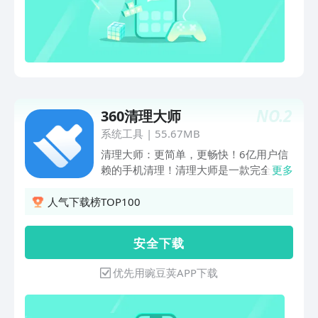
件，释放手机空间。
NO.
2
360清理大师
系统工具
|
55.67MB
清理大师：更简单，更畅快！6亿用户信
赖的手机清理！清理大师是一款完全免费
更多
的手机加速与空间清理软件，强力加速使
手机运行更流畅，一键清理快速解决空间
人气下载榜TOP100
不足问题。【一键清理】一键搞定无用垃
圾，手机清理更省心【手机加速】瞬间释
安 全 下 载
放手机内存，加速效果超同行【微信清
理】深度清理微信垃圾，微信聊天更流畅
优先用豌豆荚APP下载
【短信清理】首创智能短信分类，广告推
送轻松删【相册清理】自动筛选不美照
片，留住精彩瞬间【手机瘦身】全面分析