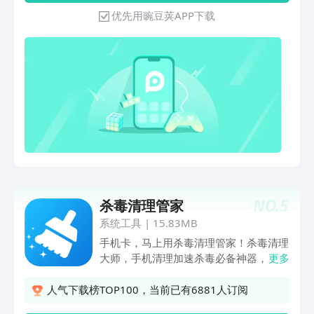
内存，加速效果超同行 【微信清理】有
优先用豌豆荚APP下载
效清理微信件的无用垃圾文件，让手机运
行更顺畅 ——手机管理—— 【通知清
理】告别无用的推送通知！ 【近文件】
视频、照片、音频、安装包等文件一键管
理，智能识别可删文件 ——惊喜体验
—— 【应用锁】保护手机隐私安全 【软
件加速】分析应用信息，智能节省空间"
NO.
5
杀毒清理管家
系统工具
|
15.83MB
手机卡，马上用杀毒清理管家！杀毒清理
大师，手机清理加速杀毒必备神器，上千
更多
万人在使用的手机管家杀毒清理软件。产
品特点：【病毒云查杀】云杀毒，让病毒
人气下载榜TOP100，当前已有6881人订阅
无处躲藏，病毒库天天更新，天天杀毒永