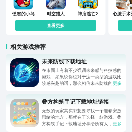
愤怒的小鸟
时空猎人
神庙逃亡2
心脏手术
模拟
查看更多
相关游戏推荐
未来防线下载地址
在市面上有着不少强调未来感与科技感的
游戏，如果说你也对于这一类型的游戏比
较感兴趣的话，那么相信未来防线的名字
更多
你一定是听说过的，小编今天的内容中为
你准备的就是未来防线下载预约的。的相
叠方构筑手记下载地址链接
关链接，在最近这款游戏的热度非常之
高，无论是先进前卫的背景设定，还是紧
无数的玩家其实都想要寻找一个能够安放
张有趣的战斗玩法，都吸引着不少同学的
思绪的地方，那就在于选择一款游戏。叠
关注，你是否也想要提前进行预约，方便
方构筑手记下载地址分享给所有人，这一
更多
在开服之后立即下载呢？那么千万别错过
款游戏玩起来还是比较简单的，主要是以