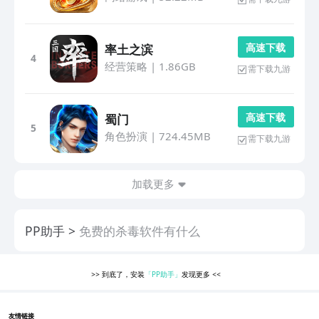
高 速 下 载
率土之滨
4
经营策略
|
1.86GB
需下载九游
高 速 下 载
蜀门
5
角色扮演
|
724.45MB
需下载九游
加载更多
PP助手
免费的杀毒软件有什么
>>
到底了，安装
「PP助手」
发现更多
<<
友情链接