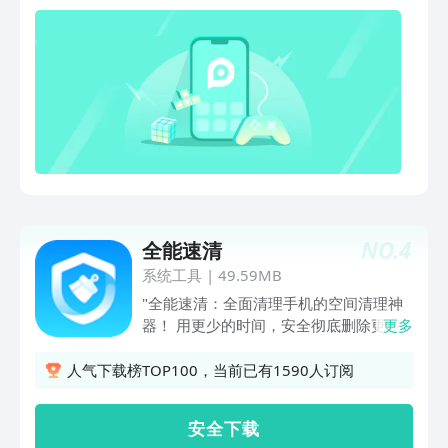
卫，温暖不变★ 【偷拍扫描】智能扫描
可疑设备 潜在风险一键安心 【清理加
速】一键加速解决卡慢 深度清理释放空
间 【骚扰拦截】智能拦截垃圾短信 骚扰
电话不再烦心 【流量监控】实时监控手
机流量 自动校准省钱省心 【支付保镖】
全面守护支付环境 手机先赔保障安全
【强力杀毒】专业杀毒引擎 木马病毒无
所遁形 ★更多实用，待你体验★ 【诈骗
鉴定】一键识别电话、短信、网址中的诈
骗信息 【号码标记】标记窗颜值升级，
NO.
4
全能速清
全民标记打扰电话 【微信清理】清理无
用垃圾，轻松腾出1G空间 【吐槽打扰电
系统工具
|
49.59MB
话】轻松吐槽打扰，全民调戏骗子
"全能速清：全面清理手机的空间清理神
【WiFi安全通道】保持陌生WiFi，让你安
器！ 用更少的时间，安全彻底删除更多
更多
全蹭网 【程序锁】升级，加锁隐私应
手机垃圾！为用户提供更安全更快捷的清
用，自动抓拍有心者
理体验！ ——极速清理—— 【一键清
人气下载榜TOP100，当前已有1590人订阅
理】一键搞定无用垃圾，手机清理更省心
【深度清理】全盘扫描手机储存空间，深
安 全 下 载
度清理垃圾 【手机加速】瞬间释放手机