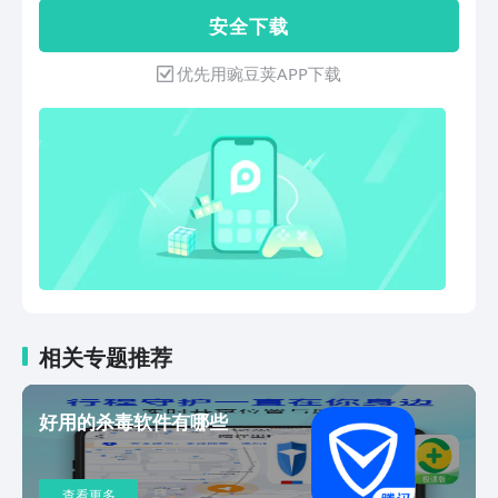
不过时！【告别卡顿】一键加速，手机运
安 全 下 载
行如飞，就这么简单！【垃圾清理】垃圾
不在，速度更快，清理大师就是这么牛！
优先用豌豆荚APP下载
【CPU降温】快速降温，让你的手机变清
爽！手机管家杀毒清理，为你的手机安全
保驾护航，做您的手机卫士。
相关专题推荐
好用的杀毒软件有哪些
查看更多