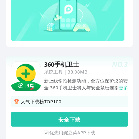
存储空间，垃圾无所遁形
NO.
3
360手机卫士
系统工具
|
38.08MB
新上线偷拍检测功能，全方位保护您的安
全 360手机卫士将人与安全紧密连接，为
更多
您提供全方位安全服务。360安全大脑赋
能，进入极智安全手机时代！ ★全新卫
人气下载榜TOP100
士，极智安全★ 【极安全 · 零打扰】拦
截打扰短信电话，守护手机“净”空间 【极
安 全 下 载
安全 · 零病毒】杀毒引擎技术革新，毫秒
响应精准查杀 【极安全 · 零垃圾】AI清理
优先用豌豆荚APP下载
智能扫描，手机空间一键释放 ★全心守