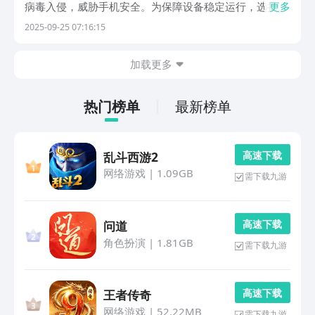
病毒入侵，威胁手机安全。为保障设备稳定运行，选择一
更多
款功能全面的杀毒应用显得尤为重要。这类软件不仅能有
2025-09-25 07:16:15
效防范病毒和恶意程序，还能对系统进行深度优化，清理
冗余文件，提升整体性能。接下来为大家推荐几款完全免
加载更多
热门榜单
最新榜单
高 速 下 载
乱斗西游2
网络游戏
|
1.09GB
需下载九游
高 速 下 载
问道
角色扮演
|
1.81GB
需下载九游
高 速 下 载
王者传奇
网络游戏
|
52.22MB
需下载九游