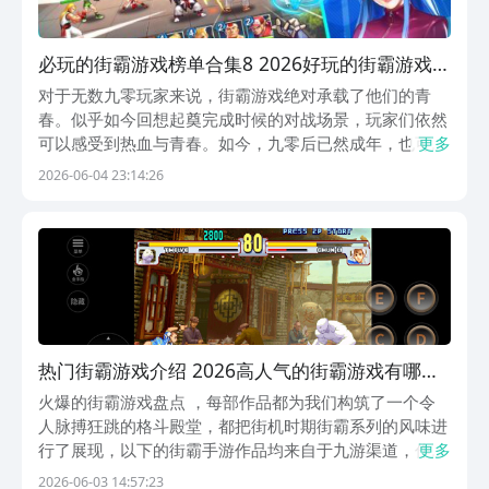
必玩的街霸游戏榜单合集8 2026好玩的街霸游戏下
载before_2
对于无数九零玩家来说，街霸游戏绝对承载了他们的青
春。似乎如今回想起奠完成时候的对战场景，玩家们依然
可以感受到热血与青春。如今，九零后已然成年，也可以
更多
从手机上再度感受到街头霸王的快感了。小编今天就为大
2026-06-04 23:14:26
家专门准备了几款九游App当中的街霸游戏，他们每一个
都伸手玩家好评。九游app是手游福利最多的一款游戏...
热门街霸游戏介绍 2026高人气的街霸游戏有哪几
款
火爆的街霸游戏盘点 ，每部作品都为我们构筑了一个令
人脉搏狂跳的格斗殿堂，都把街机时期街霸系列的风味进
行了展现，以下的街霸手游作品均来自于九游渠道，作为
更多
阿里巴巴灵犀互娱旗下最具影响力的平台，九游是手游圈
2026-06-03 14:57:23