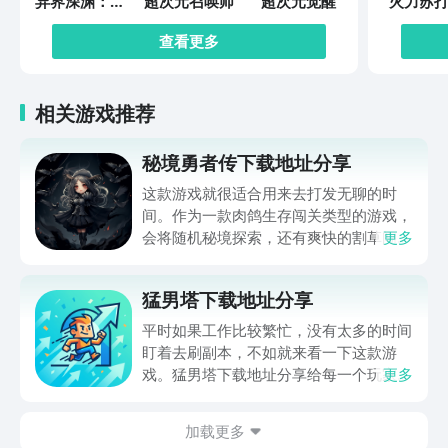
异界深渊：觉
超次元召唤师
超次元觉醒
火力苏打
醒
查看更多
相关游戏推荐
秘境勇者传下载地址分享
这款游戏就很适合用来去打发无聊的时
间。作为一款肉鸽生存闯关类型的游戏，
会将随机秘境探索，还有爽快的割草闯关
更多
全部都放在一起。秘境勇者传下载地址是
在什么地方呢？玩家只需要通过以下的链
猛男塔下载地址分享
接就可以下载。游戏的上手门槛还是比较
低的，一只手就可以操控，很适合用来去
平时如果工作比较繁忙，没有太多的时间
打发无聊的时间，可玩性真的比较高。
盯着去刷副本，不如就来看一下这款游
戏。猛男塔下载地址分享给每一个玩家，
更多
这款游戏主要的就是以挂机角色扮演爬塔
为主。并不需要高强度的动手操作，利用
加载更多
空余的时间就可以慢慢的养成角色，就很