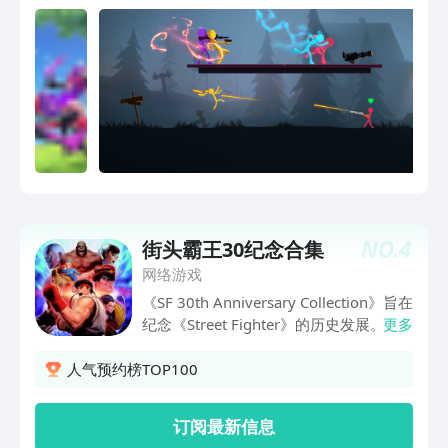
场疯狂的冒险吧！《格斗火柴人》是一款
搞笑动作游戏，玩家控制火柴人角色参与
PvP对战。多种武器、丰富皮肤、独特英
雄技能，带来无限乐趣。准备好与全球玩
家一起展开激烈对决，在笑声中尽情享受
游戏！
NO.
4
街头霸王30纪念合集
网络游戏
《SF 30th Anniversary Collection》旨在
纪念《Street Fighter》的历史发展。这
更多
是首次在主机和 PC 上发布街机版 12 人
《Street Fighter》纪念合集，包括四款
人气预约榜TOP100
开创性作品：《SFII Hyper Fighting》、
《Super SFII Turbo》、《SF Alpha 3》
订阅最新信息
和《SFIII: Third Strike》，玩家可通过在