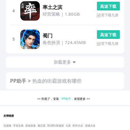
高 速 下 载
率土之滨
4
经营策略
|
1.86GB
需下载九游
高 速 下 载
蜀门
5
角色扮演
|
724.45MB
需下载九游
加载更多
PP助手
热血的街霸游戏有哪些
>>
到底了，安装
「PP助手」
发现更多
<<
友情链接
交易猫
手游交易
游戏加速
豌豆荚
BIUBIU加速器
九游
软件大全
游戏大全