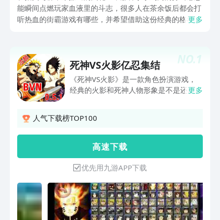
能瞬间点燃玩家血液里的斗志，很多人在茶余饭后都会打
听热血的街霸游戏有哪些，并希望借助这份经典的格斗手
更多
游推荐，找回当年在街机厅挥汗如雨时的纯粹快乐。格斗
游戏是电子竞技皇冠上的明珠，它既是暴力美学的展现，
又是神经反应和操作精度的精密博弈。
NO.
1
死神VS火影亿忍集结
《死神VS火影》是一款角色扮演游戏，
经典的火影和死神人物形象是不是还历历
更多
在目呢。每个人物除了基本的招式意外，
还有隐藏招式：上加近身攻击、下加近身
人气下载榜TOP100
攻击、上加远程攻击、下加远程攻击、上
加大招和下加大招；打不过的玩家，可以
带辅助人物帮你战斗。
高 速 下 载
优先用九游APP下载