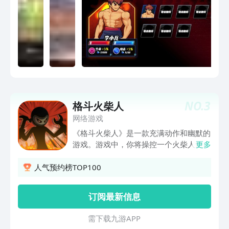
NO.
3
格斗火柴人
网络游戏
《格斗火柴人》是一款充满动作和幽默的
游戏。游戏中，你将操控一个火柴人角
更多
色，在各种游戏模式和竞技场中与其他玩
家进行对决。通过巧妙的策略和敏捷的操
人气预约榜TOP100
作，击败对手是你的主要目标。游戏提供
多种武器选择、丰富多样的皮肤和独特的
订阅最新信息
英雄技能。在这个搞笑又刺激的战斗中，
你将享受到无尽的乐趣和惊喜。准备好与
需 下 载 九 游 A P P
全球玩家一起在《格斗火柴人》中展开一