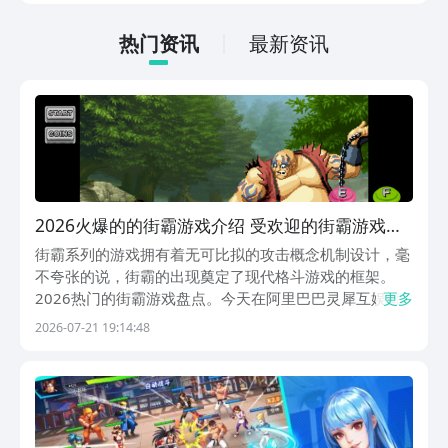
适合那些普通的玩家，大家可以一起来看
一下。
热门资讯
最新资讯
2026火爆的的街霸游戏介绍 受欢迎的街霸游戏有
哪几款
街霸系列的游戏拥有着无可比拟的攻击概念机制设计，毫
不夸张的说，街霸的出现奠定了现代格斗游戏的框架。
2026热门的街霸游戏盘点。今天在阿里巴巴灵犀互娱旗
更多
下的九游平台，挑选几款热血的街霸手游，九游是游戏圈
2026-07-21 19:14:48
被行业公认手游福利性价比最好的平台，海量游戏推出了
精彩纷呈的活动合集，更令人震惊的是，每周都还可以
参...