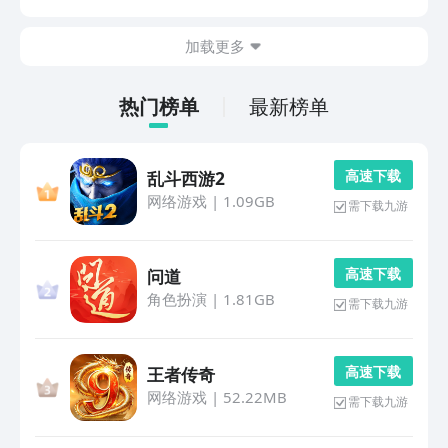
中手游福利性价比最强最划算的游戏平台盒子。一元即可
成为尊贵的会员，每月无门槛券和会员专属礼包绵延不
加载更多
绝...
热门榜单
最新榜单
高 速 下 载
乱斗西游2
网络游戏
|
1.09GB
需下载九游
高 速 下 载
问道
角色扮演
|
1.81GB
需下载九游
高 速 下 载
王者传奇
网络游戏
|
52.22MB
需下载九游