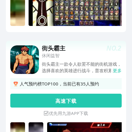
NO.
2
街头霸主
休闲益智
街头霸主一款令人欲罢不能的街机游戏，
选择喜欢的英雄进行战斗，普攻积累能
更多
量，在用大招直接带走对手。获得胜利可
解锁更多的英雄。
人气预约榜TOP100，当前已有35人预约
高 速 下 载
优先用九游APP下载