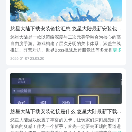
悠星大陆下载安装链接汇总 悠星大陆最新安装包
获取方式
悠星大陆是一款以策略深度与二次元美学融合为核心的高
自由度手游。游戏构建了层次分明的关卡体系，涵盖主线
推进、阵营对抗、世界Boss挑战及跨服竞技等多元模块，
更多
充分释放玩家在战术布局、角色养成与实时决策中的成长
2026-01-07 23:03:20
空间。新手入门前，请务必通过官方认证渠道获取安装
包，确保账号安全与版本稳定性。《悠星大陆》最新下
悠星大陆下载安装链接是什么 悠星大陆最新下载
链接
悠星大陆游戏设置了丰富的关卡，让玩家们深刻感受到了
策略的爽感！作为一个新手，首先一定要去正规的渠道进