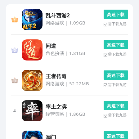
高 速 下 载
乱斗西游2
网络游戏
|
1.09GB
需下载九游
高 速 下 载
问道
角色扮演
|
1.81GB
需下载九游
高 速 下 载
王者传奇
网络游戏
|
52.22MB
需下载九游
高 速 下 载
率土之滨
4
经营策略
|
1.86GB
需下载九游
高 速 下 载
蜀门