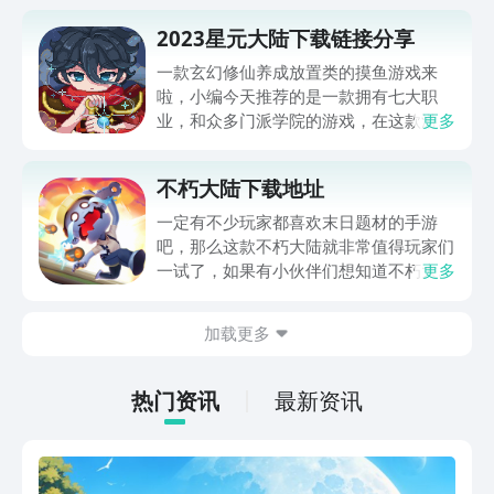
2023星元大陆下载链接分享
一款玄幻修仙养成放置类的摸鱼游戏来
啦，小编今天推荐的是一款拥有七大职
业，和众多门派学院的游戏，在这款游戏
更多
中每一种派系都有物理和法术两种输出流
派。下面就是2023年星元大陆下载链接
不朽大陆下载地址
分享，游戏中最迷人的地方就是武技的展
示了，一起去看看吧。
一定有不少玩家都喜欢末日题材的手游
吧，那么这款不朽大陆就非常值得玩家们
一试了，如果有小伙伴们想知道不朽大陆
更多
下载地址，那么小编今天为大家整理的这
篇文章，已经帮助大家解决了这个问题。
加载更多
作为一款玩起来比较轻松的放置类卡牌游
戏，这款游戏的画风也是比较吸引人的美
漫风格，那么跟随小编继续来了解吧。
热门资讯
最新资讯