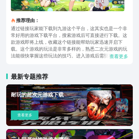
推荐理由：
通过链接玩家能下载到九游这个平台，这其实也是一个非
常好用的游戏下载平台，搜索游戏后可直接进行下载。这
款游戏即将上线，收藏这个链接能帮助玩家迅速开启下
载。这个游戏的玩法是非常多样的，熟悉二次元游戏的玩
法能很快掌握这些玩法的技巧。进入游戏后需要家选择职
查看更多
业，选好后即可开启这段奇妙的冒险。游戏通过顺序、倒
序和插叙的方式来讲述游戏的背景故事，玩家如果没有抓
最新专题推荐
住关键剧情内容，可能会角色剧情过于分裂。这个游戏的
剧情主要就是在不同国家之间寻找关键线索，从而解谜星
空下的秘密。随着游戏剧情的推进，会陆续解锁的玩法。
耐玩的超次元游戏下载
在角色的养成上，可以通过装备符文、技能和武器来提升
角色的战斗能力。在养成方向上是基于玩家职业的选择，
不同的职业适配不同的养成方案。在解锁了角色多个养成
查看更多
内容之后，还会解锁一个生存技能的板块，这个玩法可以
理解为“生活职业技能”，不过这个游戏中这个板块的内容
非常丰富，有采集、烹饪、制造等多个内容。想要进一步
提升角色的战斗能力，可以通过刷副本的方式来刷经验