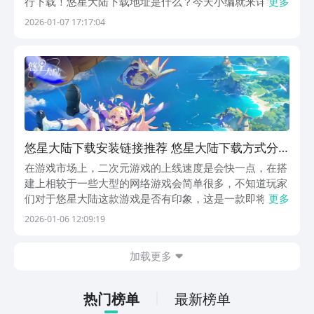
行下载！悠星大陆下载地址是什么？今天小编就来详细的
更多
为你解答这个问题，让你真正感受到它的魅力！面对生命
2026-01-07 17:17:04
之旅的困境，究竟是继续前行还是选择退缩呢？《悠星大
陆》最新下载预约地址》》》》》#悠星大陆#《《《《...
悠星大陆下载安装链接推荐 悠星大陆下载方式分
享
在游戏市场上，二次元游戏的上线速度是会快一点，在搭
建上相较于一些大型的网络游戏会简单很多，不知道玩家
们对于悠星大陆这款游戏是否有印象，这是一款即将上线
更多
的二次元游戏，感兴趣的话，悠星大陆下载地址分享给这
2026-01-06 12:09:19
些小伙伴们。这个地址在后续也能帮助玩家们下载更多自
己感兴趣的游戏。【悠星大陆】最新版预约/下载地址》...
加载更多
热门榜单
最新榜单