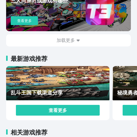
三人同屏对战游戏有哪些
值。游戏中的资源副本内容非常丰富，想要快速通关的
话，还要掌握游戏的对战机制。游戏的对战机制是技能套
+元素反应的模式，每个职业最多可以搭配3个技能套，玩
查看更多
家可以在每次战斗前进行技能重置，在对战时还能利用元
素反应来提升战斗能力。以上就是悠星大陆下载地址分享
的内容了，这个游戏除了丰富的剧情和多内容的养成玩法
加载更多
之外，还有大世界探索，服装装扮等多个玩法内容，想要
了解游戏还有什么好玩的内容，可以先收藏文中的链接，
最新游戏推荐
在开启下载后及时预约游戏的下载。
乱斗王国下载渠道分享
秘境勇
查看更多
相关游戏推荐