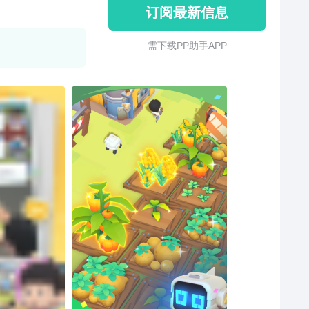
订阅最新信息
需 下 载 P P 助 手 A P P