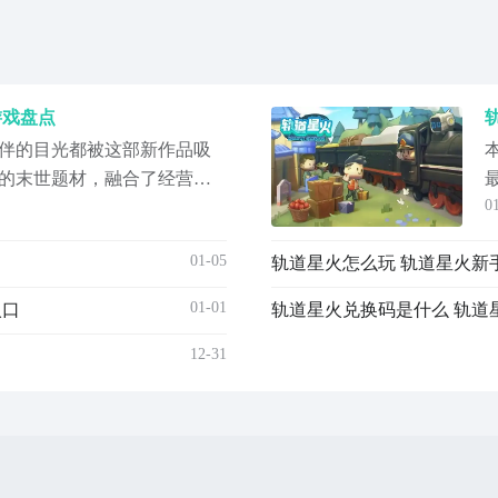
游戏盘点
伴的目光都被这部新作品吸
的末世题材，融合了经营模
0
想前往尝试一番，那这部作
该作品的特点，内容给大家
01-05
轨道星火怎么玩 轨道星火新
有所爱，如果大家对模拟经
么可以尝试体验一番。游戏
01-01
入口
轨道星火兑换码是什么 轨道
过
12-31