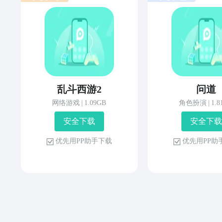
乱斗西游2
问道
网络游戏
|
1.09GB
角色扮演
|
1.
安 全 下 载
安 全 下 载
优 先 用 P P 助 手 下 载
优 先 用 P P 助