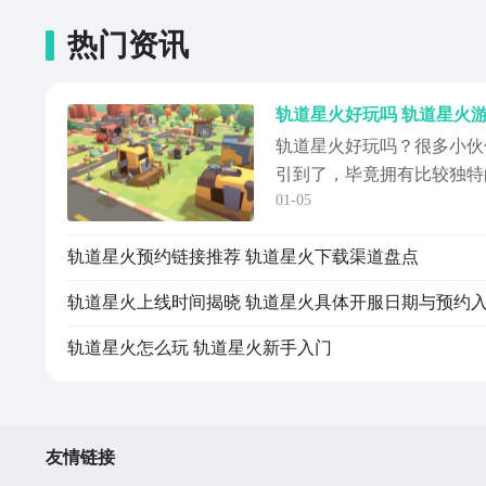
热门资讯
轨道星火好玩吗 轨道星火
轨道星火好玩吗？很多小伙
引到了，毕竟拥有比较独特
01-05
拟的玩法，让很多小伙伴都
品到底好玩吗？本期小编就
轨道星火预约链接推荐 轨道星火下载渠道盘点
进行讲解，不过萝卜青菜各
营类作品比较喜爱的话，那
轨道星火上线时间揭晓 轨道星火具体开服日期与预约
的背景是末日...
轨道星火怎么玩 轨道星火新手入门
友情链接