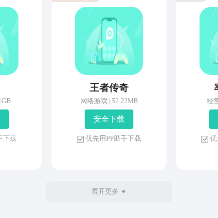
王者传奇
81GB
网络游戏
|
52.22MB
经
安 全 下 载
 手 下 载
优 先 用 P P 助 手 下 载
优 
展开更多