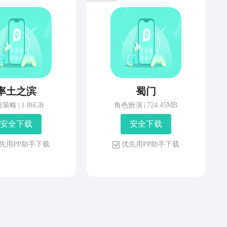
率土之滨
蜀门
营策略
|
1.86GB
角色扮演
|
724.45MB
安 全 下 载
安 全 下 载
先 用 P P 助 手 下 载
优 先 用 P P 助 手 下 载