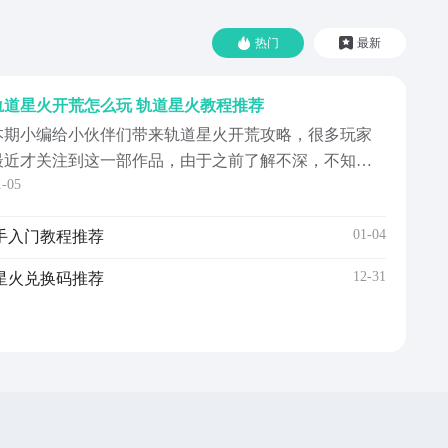
热门
最新
轨道星火开荒怎么玩 轨道星火教程推荐
本期小编给小伙伴们带来轨道星火开荒攻略，很多玩家
最近才关注到这一部作品，由于之前了解不深，不知道
1-05
在开荒阶段需要做什么，所以本期小编就给大家简单带
来分享，帮助小伙伴们有效了解后续去玩的时候就可以
01-04
手入门教程推荐
快速的掌握开荒的节奏了，下面就一起看看都有哪些重
点知识吧。在这里小伙伴们是需要养成不同角色的，不
12-31
星火兑换码推荐
前期不建议...