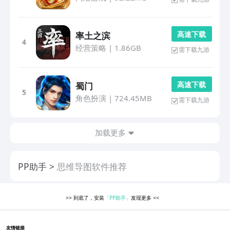
高 速 下 载
率土之滨
4
经营策略
|
1.86GB
需下载九游
高 速 下 载
蜀门
5
角色扮演
|
724.45MB
需下载九游
加载更多
PP助手
思维导图软件推荐
>>
到底了，安装
「PP助手」
发现更多
<<
友情链接