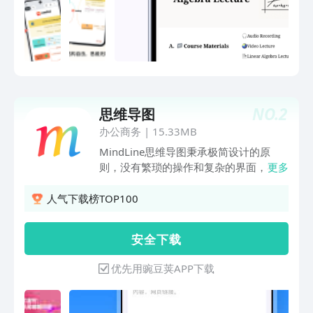
NO.
2
思维导图
办公商务
|
15.33MB
MindLine思维导图秉承极简设计的原
则，没有繁琐的操作和复杂的界面，在这
更多
里你可以轻松构思和扩展想法和计划。点
击分支末端即可添加子分支，即可向左右
人气下载榜TOP100
两边扩展分支，长按分支上的文本会弹出
功能菜单，可以进行复制、剪切、删除、
安 全 下 载
备注和标记等操作。制作好的导图可以导
出为图片、PDF和文字大纲等多种格式，
优先用豌豆荚APP下载
并能随时随地分享给好友。我们还提供了
强大的云服务备份和同步导图文件，实现
不同设备上文件共享，并确保文件不会丢