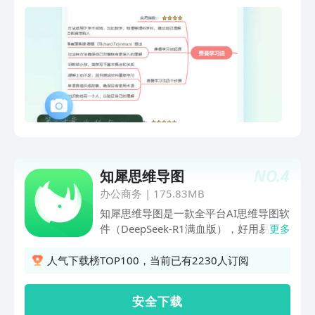
职场梳理、项目管理和生活娱乐。 万兴
脑图特色功能： #脑图AI# 输入一段话，
万兴脑图 AI智能助手将快速输出对应场
景方案，一键思维导图、AI绘图、塔罗占
卜、智能注释、文案润色翻译等。 #AI绘
画# 输入一段描述或上传一张图片，用AI
的无限创意，释放你绘画的潜力。 #多端
云同步# 拥有桌面端、在线端、移动端、
小程序等。一账号，多端应用同步使用，
轻松实现在多个屏幕上查看与编辑同一文
档，随时随地做导图，无需担忧资料丢失
NO.
4
知犀思维导图
或隐私问题。 #100万+导图作品社区#
万兴脑图APP内置思维导图社区，涵盖大
办公商务
|
175.83MB
中小学、考研考证等教育、职场、自我提
知犀思维导图是一款全平台AI思维导图软
升等各大领域的精华知识。 #高度定制每
件（DeepSeek-R1满血版），好用易上
更多
一处细节# 万兴脑图不仅提供丰富的布
手，颜值小清新。可快速制作思维导图、
局、样式、主题及配色
大纲笔记或一键AI生成脑图，可导出高清
人气下载榜TOP100，当前已有2230人订阅
图片、PDF、Markdown等。在用知犀创
作时，您可专注于思考和灵感梳理。 知
安 全 下 载
犀免费提供 17+ 种脑图结构，向右逻辑