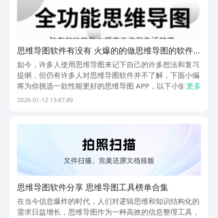
思维导图软件有没有 火爆的的做思维导图的软件
分享
如今，许多人使用思维导图来记下自己的许多想法和复习
提纲，但仍有许多人对思维导图软件并不了解，下面小编
将为你挑选一款性能更好的思维导图 APP，以下小编为你
更多
介绍的这些软件，都是此类软件中的佼佼者，深受广大用
2026-01-12 13:47:49
户的欢迎，如果你有喜欢的软件，可以点击下方的链接进
行下载。1、《思维导图》从名称上看，该项目表达...
思维导图软件分享 思维导图工具榜单合集
在当今信息爆炸的时代，人们对逻辑思维和知识结构化的
需求日益增长，思维导图作为一种高效的信息整理工具，