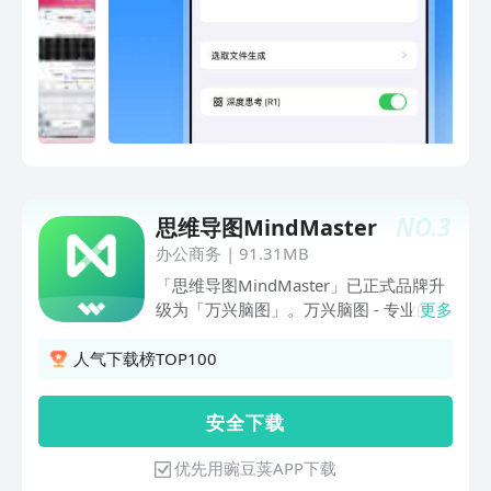
失。登录我们的官网可以打开和编辑保存
在云空间的导图，或下载电脑客户端使
用。联系邮箱：mindline@126.com微信
公众号：mindlines关键词：思维, 导图,
脑图, 任务图, 头脑, 风暴, 训练, 逻辑, 流
程图, 简图, 笔记, 构思, 想法, 计划, 学习,
考研, 创意, 记事本, 备忘录, 便签, 大纲,
大脑, mindline, mindmap, mindnode,
xmind, mindmaster
NO.
3
思维导图MindMaster
办公商务
|
91.31MB
「思维导图MindMaster」已正式品牌升
级为「万兴脑图」。万兴脑图 - 专业的AI
更多
思维导图软件，助力高效智能生成脑图。
内置100万+模板，可以一键套用，快速
人气下载榜TOP100
做导图；多端云同步，随时随地查看与编
辑。万兴脑图拥有全场景一站式思维导图
安 全 下 载
解决方案，轻松创建、管理、展示、分
享、协作你的作品，附加功能也满分。可
优先用豌豆荚APP下载
应用于各大场景如读书笔记、学习备考、