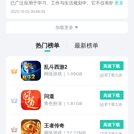
已广泛应用于学习、工作与生活规划中。它不仅有助于梳
更多
理复杂知识点，还能辅助制定计划、提升记忆效率。为了
2025-10-02 00:48:34
帮助用户更便捷地创建专业级导图，本文将介绍几款功能
强大且易于操作的思维导图生成应用。1、《WPS O
加载更多
热门榜单
最新榜单
高 速 下 载
乱斗西游2
网络游戏
|
1.09GB
需下载九游
高 速 下 载
问道
角色扮演
|
1.81GB
需下载九游
高 速 下 载
王者传奇
网络游戏
|
52.22MB
需下载九游