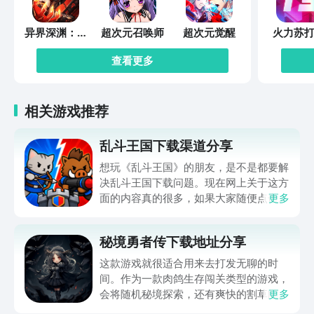
异界深渊：觉
超次元召唤师
超次元觉醒
火力苏打
醒
查看更多
相关游戏推荐
乱斗王国下载渠道分享
想玩《乱斗王国》的朋友，是不是都要解
决乱斗王国下载问题。现在网上关于这方
面的内容真的很多，如果大家随便点击陌
更多
生链接，就很容易遇到安装包信息不完整
的情况。想省去这些麻烦，直接通过九游
秘境勇者传下载地址分享
app进行下载会更加方便，九游是手游福
利最多的游戏平台，在这里不仅能够看到
这款游戏就很适合用来去打发无聊的时
游戏资源，还能及时查看后续的消息、活
间。作为一款肉鸽生存闯关类型的游戏，
动内容等相关信息。
会将随机秘境探索，还有爽快的割草闯关
更多
全部都放在一起。秘境勇者传下载地址是