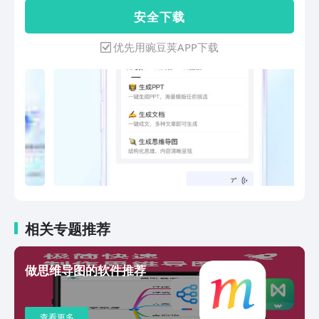
自动保存，内容不丢失； 海量模板：信
安 全 下 载
息收集、打卡签到等各类模板。 【多人
协作】 多人编辑：支持多人同时在线编
优先用豌豆荚APP下载
辑，可查看编辑记录； 多端同步：各类
型设备皆可顺畅访问，内容实时同步，随
时随地使用； 文档分享：可生成链接或
长图，分享给QQ/微信好友、微博及朋友
圈。 【AI助手】 写作助手：一句话生成
文档、表格、幻灯片等全品类文档，支持
文章润色、扩写、续写； 阅读助手：一
键快速阅读学术论文、行业报告等内容；
数据助手：支持AI写函数、做图表、生成
数据报告等。 AI模型：支持混元及
DeepSeek-R1满血版大模型 【数据安
全】 权限控制：可灵活设置查看及编辑
相关专题推荐
权限，文档安全尽在掌控； 技术保障：
云端存储加密技术为文档安全保驾护航；
做思维导图的软件推荐
版权保护：文档支持设置和展示水印，版
权有保障。 联系我们 腾讯文档官方网
站：docs.qq.com 意见反馈：登录腾讯
查看更多