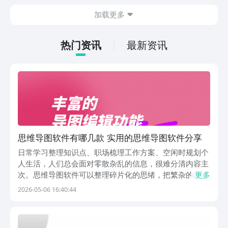
在什么地方呢？玩家只需要通过以下的链
加载更多
接就可以下载。游戏的上手门槛还是比较
低的，一只手就可以操控，很适合用来去
打发无聊的时间，可玩性真的比较高。
热门资讯
最新资讯
思维导图软件有哪几款 实用的思维导图软件分享
日常学习整理知识点、职场梳理工作方案、空闲时规划个
人生活，人们总会面对零散杂乱的信息，很难分清内容主
次。思维导图软件可以整理碎片化的思绪，把繁杂的内容
更多
梳理成清晰的结构，降低思考和复盘的难度。市面上相关
2026-05-06 16:40:44
工具数量较多，不同工具的使用特点各不相同，接下来小
编推荐五款实用性较强的工具，适合不同基础和使用需
求...