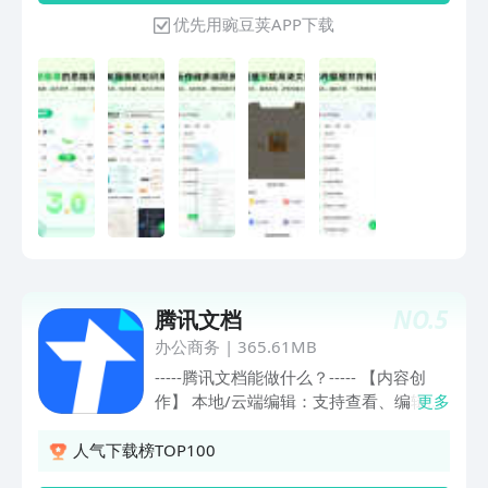
图，思维导图、向下分类图、时间轴、桥
优先用豌豆荚APP下载
形图、鱼骨图、组织结构图、括号图、气
泡图、圆圈图、因果图等创新的
Thinking Map 图形结构，适用于工作或
学习生活：读书笔记、知识点梳理、产品
规划、会议记录、头脑风暴、工作计划、
OKR、旅游计划、考公/考研/考证类学习
笔记等。 现已深度接入DeepSeek-R1满
血版等AI大模型，支持一句话AI生成脑
图、上传文档AI提炼生成脑图、脑图图片
转为可编辑导图文件（拍照识图或相册传
图）等功能。 ***关于知犀思维导图***
知 犀 官 网：https://www.zhixi.com 帮
NO.
5
腾讯文档
助 中 心：https://help.zhixi.com 公 众
号：知犀思维导图
办公商务
|
365.61MB
-----腾讯文档能做什么？----- 【内容创
作】 本地/云端编辑：支持查看、编辑、
更多
创建云文档和本地Office文档； 富媒体编
辑：支持插入文本、图片、视频等丰富的
人气下载榜TOP100
素材形式； 实时保存：编辑文档时实时