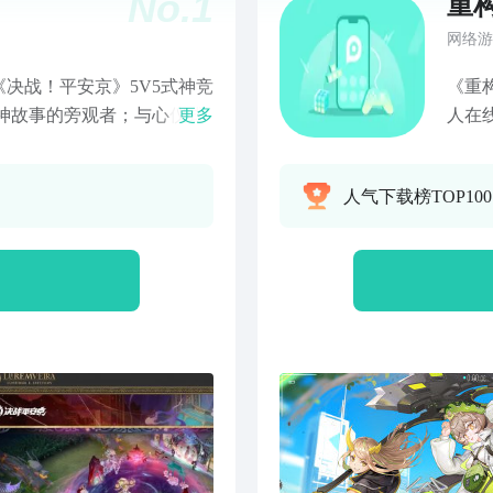
No.
1
重
网络游
决战！平安京》5V5式神竞
《重
神故事的旁观者；与心仪式
更多
人在
组合，激活式神羁绊战术连
控“
演绎你和式神的高光时刻，
标。
人气下载榜TOP10
平安京的百位式神崽崽们一
酷的
们的全新故事吧！
了很
等差