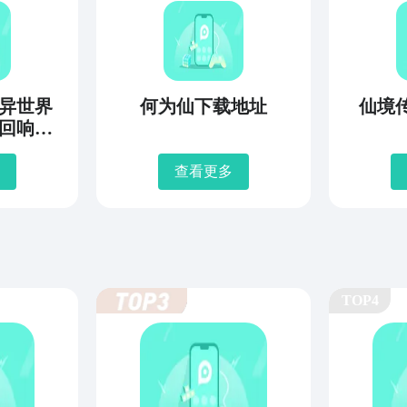
异世界
何为仙下载地址
仙境
回响编
地址
查看更多
TOP4