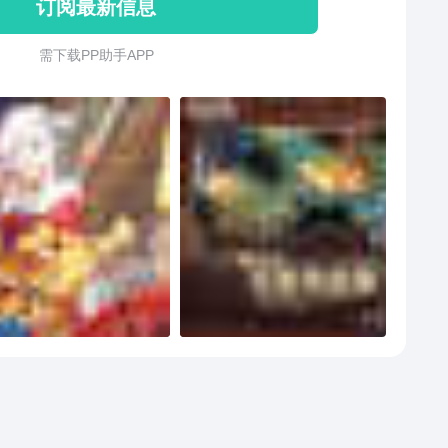
订阅最新信息
需 下 载 P P 助 手 A P P