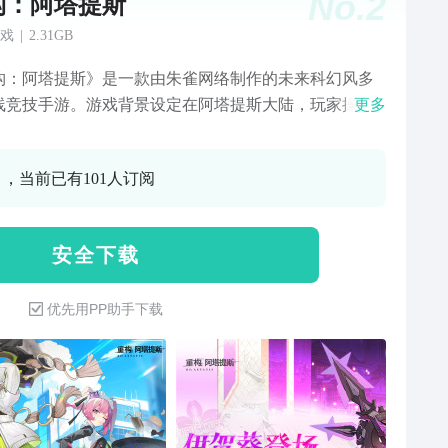
No.
2
构：阿塔提斯
戏
|
2.31GB
构：阿塔提斯》是一款由朱雀网络制作的未来科幻风多
线竞技手游。游戏背景设定在阿塔提斯大陆，玩家操
更多
简谐智能”进行5v5公平对战，以摧毁对方基地获胜为目
游戏画面精致，充满科技感的角色和场景设计， 华丽炫
0 ，当前已有101人订阅
技能表现。除了有传统MOBA的各模式玩法外，还增加
多如7v7夺旗，3v3肉鸽，狼人杀，战术竞技，生化危机
异化玩法。
安 全 下 载
优先用PP助手下载