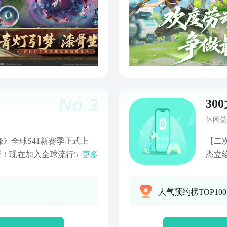
No.
3
30
休闲益
》全球S41新赛季正式上
【二
新！现在加入全球流行5V5公
更多
态立
赴全新版本，一起决胜巅
超强羁
手游《决胜巅峰》，给你带来
式HIG
人气预约榜TOP10
，即享超多福利！
踏上
计时