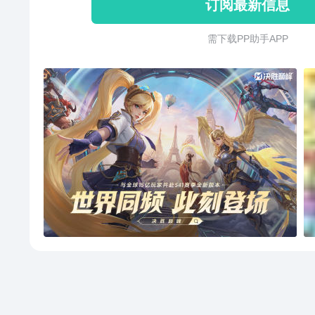
订阅最新信息
需 下 载 P P 助 手 A P P