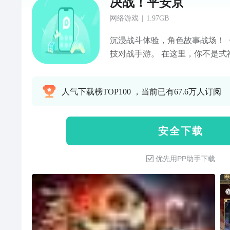
决战！平安京
网络游戏
|
1.97GB
沉浸战斗体验，角色故事战场！《
技对战手游。 在这里，你不是式
神缔结契约，释放式神独特技能
携，在瞬息万变的平安京战场，
人气下载榜TOP100 ，当前已有67.6万人订阅
解锁平行时空式神人生！ 快来和
起，在MOBA战场中创造属于你
安 全 下 载
优先用PP助手下载