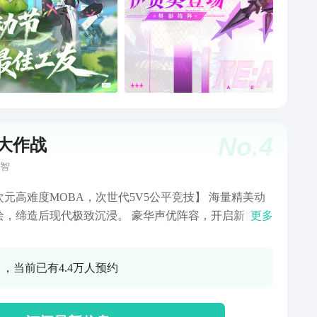
No.
4
0大作战
智
次元高难度MOBA，次世代5V5公平竞技】 海量精美动
绘，缔造后现代极致沉浸。 豪华声优阵容，开启新世界
更多
绊。 5v5经典MOBA，扣人心弦的超强竞技。 娱乐模
H翻天，炫动盛宴享不停！ 撬开暗夜中束缚的脚镣，
0 ，当前已有4.4万人预约
找寻真理的道路。 天启城传送系统已准备就绪，重启倒
开启…… 冒险者们，准备好再次战斗了吗？