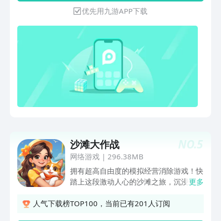
法：·多变风格任你搭配：复古or潮流？
优先用九游APP下载
极简or朋克？你的风格由你决定，海量服
装任你搭配，多变风格秀出你的品位！·
品牌经营塑造传奇：悉心经营你的时尚品
牌，用心对待每一个客人，扩大知名度和
影响力，成为全球时尚新贵！·梦幻城市
等你探索：时尚之都在这里展开，你可以
观赏海岸线的魅力，也可以加入热闹的城
市派对，所有的故事，都等你来探索！·
自由设计个性服装：设计师的服装当然得
自己动手设计！运用你的资源和设施，设
计属于你的个性服装！·穿搭达人立即挑
战：设计大赛等你参加，没有评分，由全
NO.
5
沙滩大作战
球设计师共同评判！到底谁才是最强设计
师，等你来挑战！赶快加入《梦幻时装
网络游戏
|
296.38MB
周》，和全球的设计师们一起打造新的时
拥有超高自由度的模拟经营消除游戏！快
尚传奇！
踏上这段激动人心的沙滩之旅，沉浸式体
更多
验超丰富剧情，通过完成各种不同顾客的
订单，打造属于自己的梦幻沙滩餐厅！
人气下载榜TOP100，当前已有201人订阅
【轻松上手，创意合成】通过简单的点击