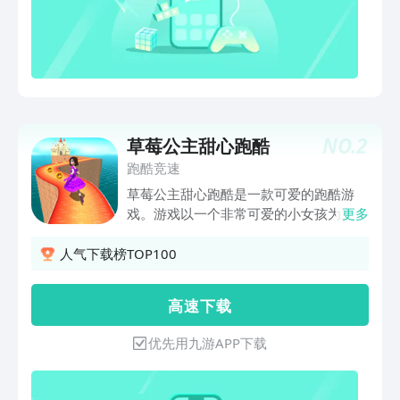
NO.
2
草莓公主甜心跑酷
跑酷竞速
草莓公主甜心跑酷是一款可爱的跑酷游
戏。游戏以一个非常可爱的小女孩为主
更多
角。玩家操纵女孩在森林中奔跑，同时避
开各种障碍物并收集浆果。游戏规则和玩
人气下载榜TOP100
法与大家熟悉的“偷爹”游戏一样：小黄人
跑，但游戏中到处都是女孩元素，比如粉
高 速 下 载
色浆果、五颜六色的蘑菇、崎岖的藤蔓和
梦幻般的场景，还有巨型蝴蝶带你去摘水
优先用九游APP下载
果和飞。