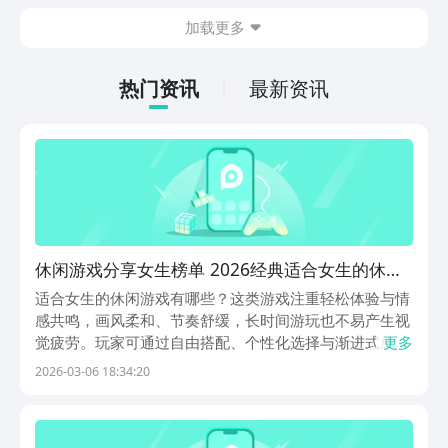
出现的敌方兵力，士兵分为多种类型，每
加载更多
一种士兵都有自己独特的技能，及运用的
方法，可能玩家对这款游戏也颇感兴趣，
急切的想要连接，现在，就和小编一起来
热门资讯
最新资讯
阅览一下吧！
休闲游戏分享女生榜单 2026经典适合女生的休闲
游戏精选
适合女生的休闲游戏有哪些？这类游戏注重轻松体验与情
感共鸣，画风柔和、节奏舒缓，长时间游玩也不易产生视
觉疲劳。玩家可通过自由搭配、个性化选择与渐进式成
更多
长，收获创造的乐趣与心理满足感。在沉浸式互动中，既
2026-03-06 18:34:20
能放松身心，又能激发审美表达与叙事共情能力。值得一
提的是，九游是当前手游福利力度较大的官方平台之一，
作