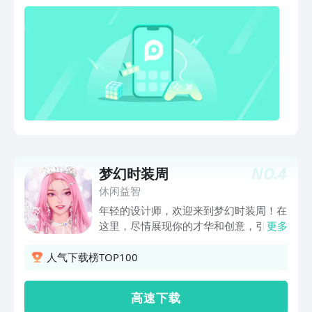
NO.
4
梦幻时装周
休闲益智
年轻的设计师，欢迎来到梦幻时装周！在
这里，尽情展现你的才华和创意，引领全
更多
新的时尚潮流。潮流转瞬即逝，风格永垂
不朽。每个人对时尚都有不同的见解，而
人气下载榜TOP100
你的时尚能否卷起新的浪潮？你的风格能
否塑造经典？用你的才华和努力，成为聚
高 速 下 载
光灯下的焦点，缔造新的传奇！特色玩