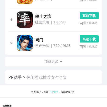
高 速 下 载
率土之滨
4
经营策略
|
1.86GB
需下载九游
高 速 下 载
蜀门
5
角色扮演
|
759.19MB
需下载九游
加载更多
PP助手
休闲游戏推荐女生合集
>>
到底了，安装
「PP助手」
发现更多
<<
友情链接