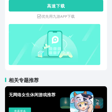
和拖动，合成顾客所需要的订单。随着游
高 速 下 载
戏的进行，你将解锁更多的合成配方，尽
情展示你的待客之道。【随心定制，个性
优先用九游APP下载
装修】提供丰富的装修方案选择，并且可
以随时修改场景！根据自己的喜好设计沙
滩餐厅的外观和布局，甚至精细到桌上的
一盆花都可以自主选择。无论是热带风情
的草屋，还是现代简约的玻璃房，一切尽
在你的掌控之中。【趣味对白，超多剧
情】升级不仅可以解锁场景，还有推动剧
情的丰富对白，你将在游戏中遇到形形色
色的角色，通过完成任务和挑战，逐步揭
开沙滩背后的秘密，还有浪漫邂逅等你解
锁。【乐趣经营，高度自由】除了装扮与
合成，你还可以体验到经营餐厅的乐趣，
相关专题推荐
在这片美丽的沙滩上，一切你说了算！
无网络女生休闲游戏推荐
查看更多