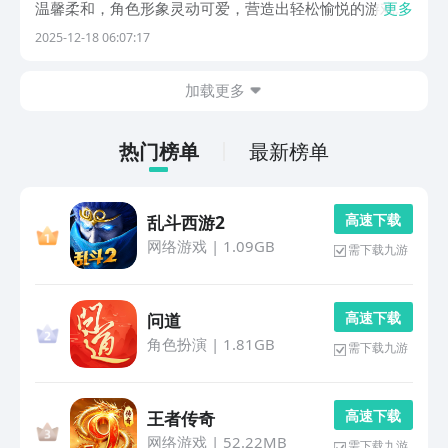
温馨柔和，角色形象灵动可爱，营造出轻松愉悦的游戏氛
更多
围。每款作品都融入了鼓励创造力、表达个性与实现自我
2025-12-18 06:07:17
价值的核心理念，让玩家在轻松操作中收获成就感与情感
满足。1、《浅浅女王梦》这是一款融合医院经营与三消
加载更多
热门榜单
最新榜单
高 速 下 载
乱斗西游2
网络游戏
|
1.09GB
需下载九游
高 速 下 载
问道
角色扮演
|
1.81GB
需下载九游
高 速 下 载
王者传奇
网络游戏
|
52.22MB
需下载九游