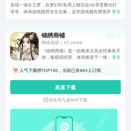
实现一场女王梦，在梦幻时装周上模拟走t台享受聚光灯
等等，休闲游戏推荐女生合集，这些游戏都在图形风格的
更多
设计上营造的让人心旷神怡，而且都不断的驱动鼓励着女
生，用自己的行动创造力去改变这个虚拟世界。
NO.
1
锦绣商铺
网络游戏
|
97.24MB
《锦绣商铺》是一款唯美古风女性换装手
游，集模拟经营、休闲换装于一体。你将
更多
以第一人物视觉应对古代经商的各种问
题，感受自己的事业从无到有，一路披荆
人气下载榜TOP100，当前已有885人订阅
斩棘成为南唐首富，你将会经历怎么样的
奇遇，又会有哪些跨时代的命运羁绊呢？
高 速 下 载
优先用九游APP下载