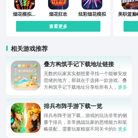
烟花模拟器
烟花狂欢
炫彩烟花模拟
美职篮巅
2022游戏
决
查看更多
相关游戏推荐
叠方构筑手记下载地址链接
无数的玩家其实都想要寻找一个能够安放
思绪的地方，那就在于选择一款游戏。叠
方构筑手记下载地址分享给所有人，这一
更多
款游戏玩起来还是比较简单的，主要是以
休闲体验为主，可以满足大家的体验心
排兵布阵手游下载一览
情。如果大家想要下载这款游戏，其实方
法很简单，通过以下的链接即可先来看一
排兵布阵手游下载，游戏的玩法非常的侧
下游戏的主要乐趣吧。
重于排兵，非常挑战玩家的思维能力和策
略搭配，需要玩家根据不同关卡的玩法设
更多
计，提前的进行策划和部署，还能够迎战