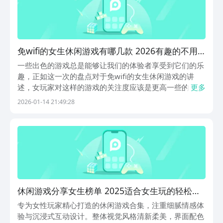
免wifi的女生休闲游戏有哪几款 2026有趣的不用
网络休闲女生游戏榜单
一些出色的游戏总是能够让我们的体验者享受到它们的乐
趣，正如这一次的盘点对于免wifi的女生休闲游戏的讲
述，女玩家对这样的游戏的关注度应该是更高一些的，而
更多
且碎片化时间状态下的体验，丝毫不会影响我们生活之中
2026-01-14 21:49:28
的正事儿，所以说可以去了解和考虑这样的游戏作为自己
的备选，记得多来九游去看看，九游是手游福利性价比...
休闲游戏分享女生榜单 2025适合女生玩的轻松解
压休闲游戏精选
专为女性玩家精心打造的休闲游戏合集，注重细腻情感体
验与沉浸式互动设计。整体视觉风格清新柔美，界面配色