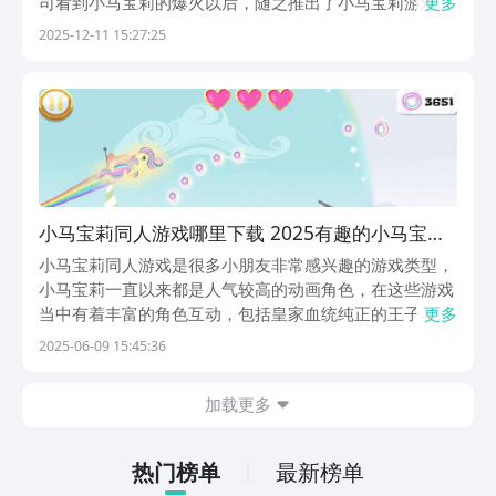
司看到小马宝莉的爆火以后，随之推出了小马宝莉游戏。
更多
今天的有趣的小马宝莉游戏下载，就来给大家分享几款现
2025-12-11 15:27:25
在很受孩子们喜爱的该类型游戏。1、《小马宝莉派对》
在以换了派对为主要i题材的社交互动游戏中，玩家将会...
小马宝莉同人游戏哪里下载 2025有趣的小马宝莉
榜单9before_1
小马宝莉同人游戏是很多小朋友非常感兴趣的游戏类型，
小马宝莉一直以来都是人气较高的动画角色，在这些游戏
当中有着丰富的角色互动，包括皇家血统纯正的王子与公
更多
主同时还有热爱冒险的小马。在众多小马的伴随之下，探
2025-06-09 15:45:36
索游戏不同地图以及广阔的区域，比如水晶帝国以及果园
等等多种特色景点，接下来小编为大家详细介绍有趣的
加载更多
小...
热门榜单
最新榜单