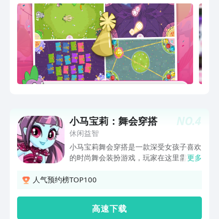
NO.
4
小马宝莉：舞会穿搭
休闲益智
小马宝莉舞会穿搭是一款深受女孩子喜欢
的时尚舞会装扮游戏，玩家在这里需要对
更多
小马宝莉进行头发，服饰，妆容等的装
扮，将其打造一款专属的风格，让小马宝
人气预约榜TOP100
莉美美的去参加炫酷多彩的舞会。
高 速 下 载