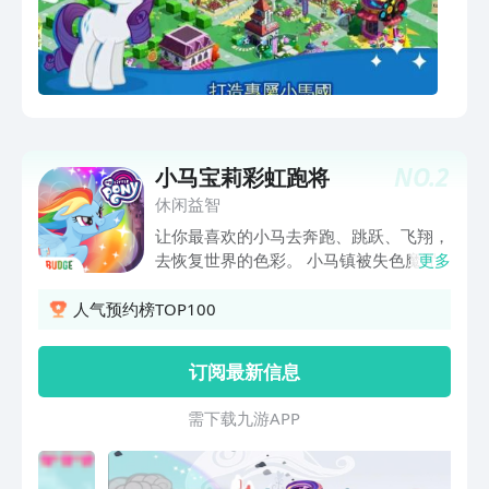
NO.
2
小马宝莉彩虹跑将
休闲益智
让你最喜欢的小马去奔跑、跳跃、飞翔，
去恢复世界的色彩。 小马镇被失色魔咒
更多
笼罩，只有你最喜爱的小马运用友谊的力
量才能打破它。快跑、跳跃，唤醒小马的
人气预约榜TOP100
彩虹能量，并运用它的史诗级力量恢复世
界的色彩！ 一次充满色彩的冒险之旅 在
订阅最新信息
小马镇完成扣动心弦的任务！ 快跑去关
闭吸汲世界色彩的大门，一次一个平台！
需 下 载 九 游 A P P
运用跳跃、飞翔和滑动躲避障碍、洞穴和
泥坑！ 将你的小马变身史诗级彩虹能量
形态！