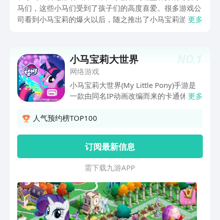
马们，这些小马们受到了孩子们的高度喜爱。很多游戏公
司看到小马宝莉的爆火以后，随之推出了小马宝莉游戏。
更多
今天的有趣的小马宝莉游戏下载，就来给大家分享几款现
在很受孩子们喜爱的该类型游戏。
NO.
1
小马宝莉大世界
网络游戏
小马宝莉大世界(My Little Pony)手游是
一款由同名IP动画改编而来的卡通休闲冒
更多
险游戏。我们将进入梦幻的小马世界与我
们喜欢的小马驹一起完成不一样的冒险，
人气预约榜TOP100
游戏融入了非常多的模式和玩法，你可以
自由选择喜欢的模式进行挑战，集齐所有
订阅最新信息
可爱小马驹就会有隐藏奖励等着你来领取
哦。
需 下 载 九 游 A P P