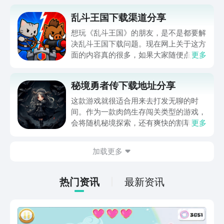
乱斗王国下载渠道分享
想玩《乱斗王国》的朋友，是不是都要解
决乱斗王国下载问题。现在网上关于这方
面的内容真的很多，如果大家随便点击陌
更多
生链接，就很容易遇到安装包信息不完整
的情况。想省去这些麻烦，直接通过九游
秘境勇者传下载地址分享
app进行下载会更加方便，九游是手游福
利最多的游戏平台，在这里不仅能够看到
这款游戏就很适合用来去打发无聊的时
游戏资源，还能及时查看后续的消息、活
间。作为一款肉鸽生存闯关类型的游戏，
动内容等相关信息。
会将随机秘境探索，还有爽快的割草闯关
更多
全部都放在一起。秘境勇者传下载地址是
在什么地方呢？玩家只需要通过以下的链
加载更多
接就可以下载。游戏的上手门槛还是比较
低的，一只手就可以操控，很适合用来去
打发无聊的时间，可玩性真的比较高。
热门资讯
最新资讯