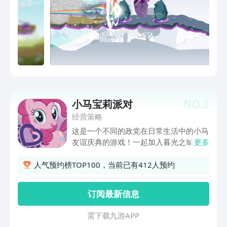
NO.
3
小马宝莉派对
经营策略
这是一个不同的政党在日常生活中的小马
友谊庆典的游戏！一起加入暮光之城公主
更多
闪耀，彩虹短跑，小指馅饼，和其他小马
虚拟茶会，游戏和图片！ 茶话会 - 参加
人气预约榜TOP100，当前已有412人预约
一个虚拟的茶党与各种美味Ponyville的
食物，如蛋糕，小饼，苹果，和其他食
订阅最新信息
物，你可以为你的小马的朋友！解锁你玩
更多！ 它不会是一个没有灵魂的游戏，
需 下 载 九 游 A P P
每个小马有她最喜欢的食物和用品~