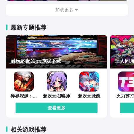
加载更多
最新专题推荐
耐玩的超次元游戏下载
三人同
异界深渊：觉
超次元召唤师
超次元觉醒
火力苏打
醒
查看更多
相关游戏推荐