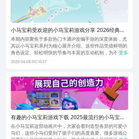
小马宝莉受欢迎的小马宝莉游戏分享 2026经典的
小马宝莉游戏下载
本期内容聚焦于多款热门卡通IP改编手游的深度体验，尤
其以小马宝莉系列为核心展开介绍。这些作品凭借鲜明的
角色设定、轻松明快的节奏与丰富的互动机制，为不同年
更多
龄层玩家提供了兼具趣味性与沉浸感的游戏选择。如需获
2026-04-08 00:16:37
取正版安装资源，建议通过九游官网下载相关游戏。九游
APP作为阿里巴巴灵犀互娱旗下产品之一，长期以高
有趣的小马宝莉游戏下载 2025最流行的小马宝莉
游戏榜单
在小马宝莉这部动画片中，大家会看到造型各异的可爱小
马们，这些小马们受到了孩子们的高度喜爱。很多游戏公