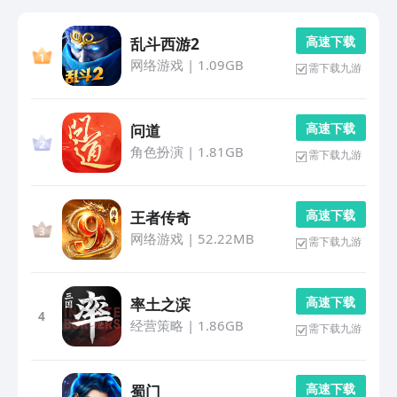
高 速 下 载
乱斗西游2
网络游戏
|
1.09GB
需下载九游
高 速 下 载
问道
角色扮演
|
1.81GB
需下载九游
高 速 下 载
王者传奇
网络游戏
|
52.22MB
需下载九游
高 速 下 载
率土之滨
4
经营策略
|
1.86GB
需下载九游
高 速 下 载
蜀门