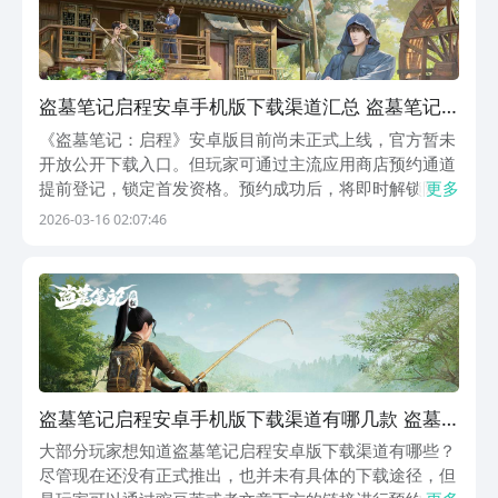
盗墓笔记启程安卓手机版下载渠道汇总 盗墓笔记
启程最新安装包获取方式
《盗墓笔记：启程》安卓版目前尚未正式上线，官方暂未
开放公开下载入口。但玩家可通过主流应用商店预约通道
提前登记，锁定首发资格。预约成功后，将即时解锁限定
更多
头像框、稀有资源包等专属福利，助力游戏初期快速成长
2026-03-16 02:07:46
与战力积累。《盗墓笔记：启程》最新下载预约地
址:》》》》》#盗墓笔记：启程#《《《《《本作由南派
三叔
盗墓笔记启程安卓手机版下载渠道有哪几款 盗墓
笔记启程最新下载安装链接
大部分玩家想知道盗墓笔记启程安卓版下载渠道有哪些？
尽管现在还没有正式推出，也并未有具体的下载途径，但