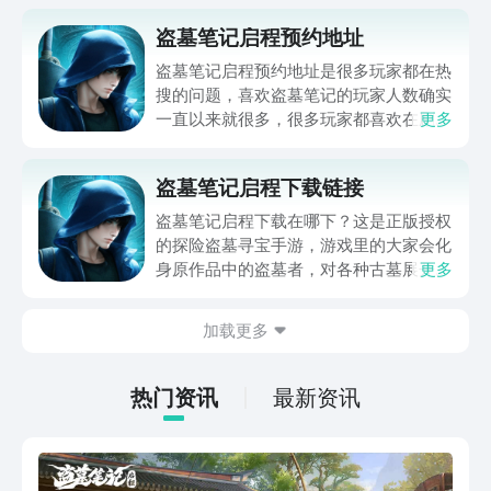
盗墓笔记启程预约地址
盗墓笔记启程预约地址是很多玩家都在热
搜的问题，喜欢盗墓笔记的玩家人数确实
一直以来就很多，很多玩家都喜欢在剧情
更多
方面，游戏以原作为基础的制作，那么这
款游戏中大家就可以找到盗墓过程中的惊
盗墓笔记启程下载链接
心动魄，以下大家就可以知道游戏到底该
如何预约啦。
盗墓笔记启程下载在哪下？这是正版授权
的探险盗墓寻宝手游，游戏里的大家会化
身原作品中的盗墓者，对各种古墓展开探
更多
险，寻找不同的线索和规律，揭开最终的
谜题，找到失踪久远的宝藏，整体是比较
加载更多
具有探索性和趣味性的，感兴趣的朋友，
可通过下方地址预约下载，避免错过公
测。
热门资讯
最新资讯