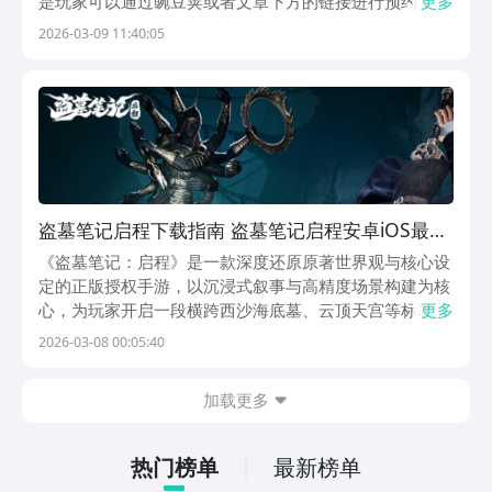
是玩家可以通过豌豆荚或者文章下方的链接进行预约。与
更多
此同时，平台预约也会带有专属奖励，比如限定头像框或
2026-03-09 11:40:05
者资源包，在游戏中早期给玩家提供一定的资源优势。
《盗墓笔记：启程》最新下载预约地址:》》》》》#盗
墓...
盗墓笔记启程下载指南 盗墓笔记启程安卓iOS最新
版本下载渠道分享
《盗墓笔记：启程》是一款深度还原原著世界观与核心设
定的正版授权手游，以沉浸式叙事与高精度场景构建为核
心，为玩家开启一段横跨西沙海底墓、云顶天宫等标志性
更多
遗址的考古探险之旅。游戏并非简单复刻IP元素，而是通
2026-03-08 00:05:40
过系统化机制设计，将“解谜”“协作”“战术战斗”“角色成
长”与“社交共建”五大维度有机融合，打造兼
加载更多
热门榜单
最新榜单