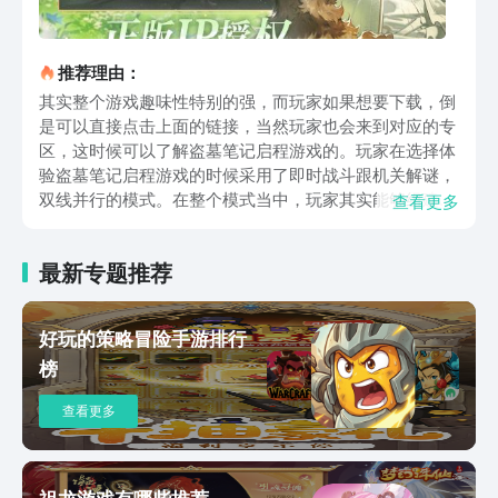
推荐理由：
其实整个游戏趣味性特别的强，而玩家如果想要下载，倒
是可以直接点击上面的链接，当然玩家也会来到对应的专
区，这时候可以了解盗墓笔记启程游戏的。玩家在选择体
验盗墓笔记启程游戏的时候采用了即时战斗跟机关解谜，
双线并行的模式。在整个模式当中，玩家其实能够组建4
查看更多
人探险小队，不过在这个4人的探险小队当中，角色的技
能组合要搭配合理，另外还需要实现团队协作，这样的话
最新专题推荐
才能够破解动态的机关，其实在整个游戏当中，会涉及到
较多的怪物，这个怪物其实在原著当中也有所体现。玩家
在体验该游戏的时候，仿佛自己身临其境。大部分玩家在
好玩的策略冒险手游排行
选择体验盗墓笔记启程游戏的时候，除了要了解主线剧情
榜
以外，还需要深入的去拍卖行，知道自己所需要的资源，
当然玩家也可以尝试古玩交易。虽然说这些在原著当中都
查看更多
有所体现，目前也直接加入到了游戏环节，所以玩家在探
索家族往事的时候，慢慢的也就了解了整个盗墓的世界到
底怎么样。不得不说，盗墓笔记启程游戏受到了大家的欢
迎，主要是它采用了虚幻四引擎打造。整个游戏的画面呈
祖龙游戏有哪些推荐