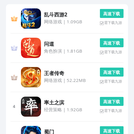
高 速 下 载
乱斗西游2
网络游戏
|
1.09GB
需下载九游
高 速 下 载
问道
角色扮演
|
1.81GB
需下载九游
高 速 下 载
王者传奇
网络游戏
|
52.22MB
需下载九游
高 速 下 载
率土之滨
4
经营策略
|
1.92GB
需下载九游
高 速 下 载
蜀门