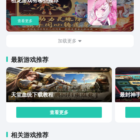
现的是电影级别，而游戏当中所涉及到的每一处场景，都
还原了小说的细节。在光影效果方面格外的突出，整个游
戏也会涉及到机关，解谜等等特色，而这里也会给玩家体
查看更多
验到恰如其分的音效，所以整个游戏的代入感是比较强
的。玩家这时候选择体验游戏时，不仅仅要求有硬核的策
略性，并且还需要有深度的操作，这样才能够快速的通
加载更多
关。盗墓笔记启程下载渠道就分享到这里，其实对于大部
分玩家来说，他们在选择体验该游戏的时候，除了要知道
最新游戏推荐
下载渠道在哪里之外，也需要对整个游戏的背景特色，甚
至在玩法方面都要做详细的了解。
天堂血统下载教程
最封神
查看更多
相关游戏推荐