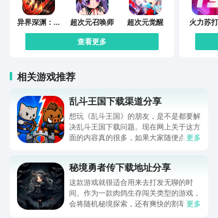
异界深渊：觉
超次元召唤师
超次元觉醒
火力苏打
醒
查看更多
相关游戏推荐
乱斗王国下载渠道分享
想玩《乱斗王国》的朋友，是不是都要解
决乱斗王国下载问题。现在网上关于这方
面的内容真的很多，如果大家随便点击陌
更多
生链接，就很容易遇到安装包信息不完整
的情况。想省去这些麻烦，直接通过九游
秘境勇者传下载地址分享
app进行下载会更加方便，九游是手游福
利最多的游戏平台，在这里不仅能够看到
这款游戏就很适合用来去打发无聊的时
游戏资源，还能及时查看后续的消息、活
间。作为一款肉鸽生存闯关类型的游戏，
动内容等相关信息。
会将随机秘境探索，还有爽快的割草闯关
更多
全部都放在一起。秘境勇者传下载地址是