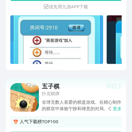
人各拿一种颜色一起玩。飞行棋里有一个
优先用九游APP下载
骰子，你只要转动骰子，骰子停下来的时
候正面是几，你就走几步。【飞行棋游戏
规则】1、起飞：将骰子掷出6的点数，
棋子可以由基地起飞2、奖励：在游戏进
行过程中，掷得6点的游戏者可以连续投
掷骰子，直至显示点数不是6点或游戏结
束3、迭机：己方棋子走在同一格，可叠
在一起，称为迭机4、撞机：与敌方棋子
停留在同一格，称为撞机，发生撞机时，
敌方棋子被逐回基地5、跳跃：如果停留
在和自己颜色相同格子，可以向前一个相
同颜色格子作跳跃6、飞行：棋子若行进
NO.
5
五子棋
到颜色相同而有虚线连接的一格，可照虚
线箭头指示的路线，通过虚线到前方颜色
扑克棋牌
相同的的一格7、胜负：所有棋子最先到
全球无数人喜爱的棋盘游戏。在精心制作
达目的地的获胜8、概率：若玩家四个棋
的棋室中体验宁静和禅意的对局。◇ 次
更多
子都没有起飞会加大了起飞概率，其它概
世代五子棋，纯3D场景。◇ 无广告、无
率都一样【产品特点】1.人机对战模式，
内购、完全免费。◇ 清新治愈的美术、
人气下载榜TOP100
与电脑对战乐趣无穷。2.新增在线匹配模
轻松娱乐的音乐◇ 界面简洁、上手简