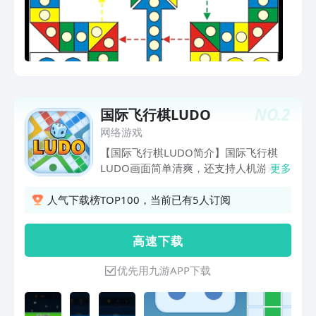
NO.
2
国际飞行棋LUDO
网络游戏
【国际飞行棋LUDO简介】国际飞行棋
LUDO画面简单清爽，还支持人机游戏！
更多
【游戏规则】1. 顺序：每位玩家轮流掷
骰；2. 起飞：将骰子掷出6的点数，就能
人气下载榜TOP100，当前已有5人订阅
将棋子移到棋盘的第一格；4. 安全区：
当棋子停留在“星”标志的格子上时，不会
高 速 下 载
被逐回基地；5. 吃子：与敌方棋子停留
在同一格，并且不在安全区内，称为撞
优先用九游APP下载
机，发生撞机时，敌方棋子被逐回基地；
6. 逐回基地：在游戏进行过程中，掷得6
点或者被逐回基地或者某个其中到达终