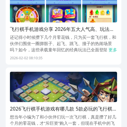
飞行棋手机游戏分享 2026年五大人气高、玩法耐
玩、适配多平台的飞行棋小游戏
还记得小时候攒下几个月零花钱，只为买一套飞行棋，和
伙伴们围坐一圈掷骰子、起飞、跳飞、撞子的热闹场景
吗？如今，这些承载童年回忆的经典玩法已全面登陆手机
更多
端。以下五款飞行棋手游，在保留核心规则的基础上，融
2026-02-02 08:10:35
合现代交互设计与多元玩法创新，全部可通过九游APP免
费下载安装。1、《西洋飞行棋》高度还原实体飞行棋操
2026飞行棋手机游戏有哪几款 5款必玩的飞行棋小
游戏分享
想当年小编为了和小伙伴们玩一次飞行棋，真是攒了好几
个月的零花钱，才“斥巨资”购入一套，但现在手机中的飞