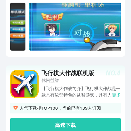
军团战棋经典布局，可载入、编辑并保存
✓人机对战采用最智能算法，带给您完美
的单
NO.
4
飞行棋大作战联机版
休闲益智
【飞行棋大作战简介】飞行棋大作战是一
款具有浓郁特色的益智游戏，具有人机对
更多
战模式，新增的联网对战，同时支持4人
在线，趣味多多，聚会可以约小朋友一起
人气下载榜TOP100，当前已有139人订阅
来挑战。【游戏说明】飞行棋 （竞技游
戏）是一种竞技游戏，由四种颜色组成
高 速 下 载
的，上面画有飞机的图形，最多可以四个