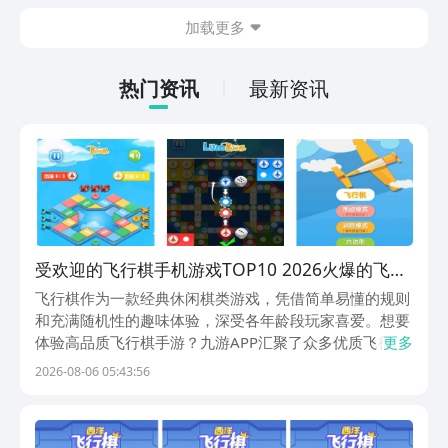
在什么地方呢？玩家只需要通过以下的链
加载更多
接就可以下载。游戏的上手门槛还是比较
低的，一只手就可以操控，很适合用来去
打发无聊的时间，可玩性真的比较高。
热门资讯
最新资讯
受欢迎的飞行棋手机游戏TOP10 2026火爆的飞行
棋小游戏分享
飞行棋作为一款经典休闲棋类游戏，凭借简单易懂的规则
和充满随机性的趣味体验，深受各年龄段玩家喜爱。想要
体验高品质飞行棋手游？九游APP汇聚了众多优质飞行棋
更多
作品，提供丰富下载渠道与实用游戏福利。九游平台以高
2026-08-06 05:43:56
性价比著称，支持低门槛会员开通，例如白银会员仅需一
元，每月可领取50元游戏券，全年累计达600元，