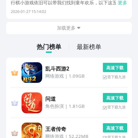
行棋小游戏依旧可以带我们找到童年欢乐，以下这五款飞
更多
行棋游戏经典玩法依旧不变哦，通过九游APP还能免费下
2026-01-27 15:14:02
载到，九游是手游福利最划算的游戏平台，1元成为会员
就能够享受到18项会员专属权益，还能够领到免费...
加载更多
热门榜单
最新榜单
高 速 下 载
乱斗西游2
网络游戏
|
1.09GB
需下载九游
高 速 下 载
问道
角色扮演
|
1.81GB
需下载九游
高 速 下 载
王者传奇
网络游戏
|
52.22MB
需下载九游