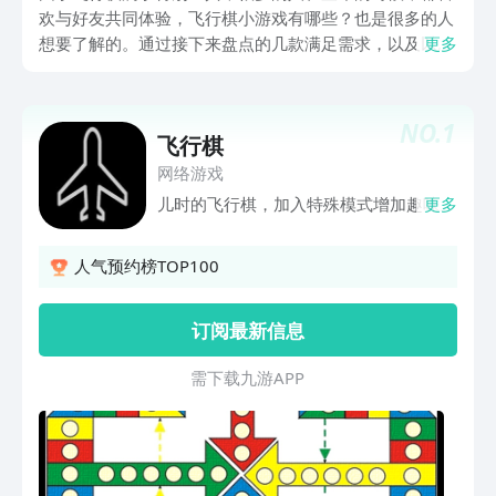
欢与好友共同体验，飞行棋小游戏有哪些？也是很多的人
想要了解的。通过接下来盘点的几款满足需求，以及以五
更多
子棋军棋为主要特色玩法的，全部可让大家感受所具备的
不同特色，也是超级简单，需要掌握规则就能完成挑战
的。
NO.
1
飞行棋
网络游戏
儿时的飞行棋，加入特殊模式增加趣味。
更多
人气预约榜TOP100
订阅最新信息
需 下 载 九 游 A P P