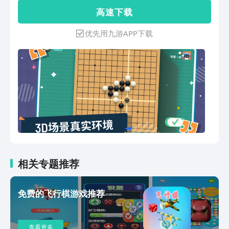
式，在线与网友一起PK。3.好友对战模
单。◇ 线上匹配、挑战AI、本机双人对
高 速 下 载
式，邀请身边朋友家人加入对战，让你在
弈◇ 支持禁手规则
棋海中大战四方。4.邀上好友一起，是聚
优先用九游APP下载
会、打发闲时的必备经典游戏。5.四人对
弈，让您一部手机和您朋友精彩对战。6.
酷炫的动画和真实的音效，带您体验儿时
的回忆。如若您在飞行棋大战中遇到任何
问题，都可以通过评价给我们反馈，我们
肯定会第一时间解决！
相关专题推荐
免费的飞行棋游戏推荐
查看更多