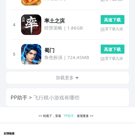
高 速 下 载
率土之滨
4
经营策略
|
1.86GB
需下载九游
高 速 下 载
蜀门
5
角色扮演
|
724.45MB
需下载九游
加载更多
PP助手
飞行棋小游戏有哪些
>>
到底了，安装
「PP助手」
发现更多
<<
友情链接