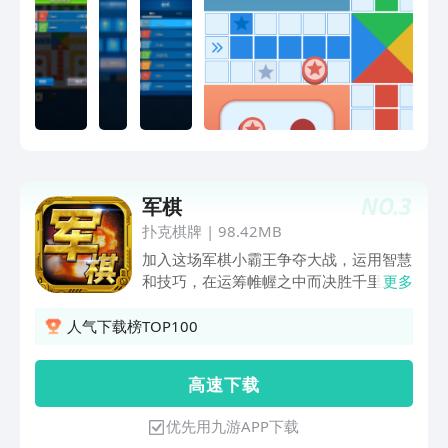
点，则游戏者可以连续投掷骰子，直至显
示点数不是6点或游戏结束；7. 胜负：最
先将全部 4 个棋子都移到中央的一方获
胜。【游戏特色】1.人机对战模式，与电
脑对战PK；2.本地对战模式，不需要联
网，支持本地玩家在同一台手机上对战；
3.酷炫的动画和真实的音效，带您体验
LUDO乐趣；如果你是飞行棋高手，那赶
紧来试下吧，你一定会喜欢这款游戏！规
NO.
3
军棋
则简单，乐趣无穷！
扑克棋牌
|
98.42MB
加入这场军棋小霸王争夺大战，运用智慧
和技巧，在运筹帷幄之中而决胜千里之
更多
外。这是一个属于勇者的军棋在线游戏，
有胆量你就来！ 【腾讯天天军棋游戏特
人气下载榜TOP100
色】 ✓支持四暗、双明经典四国军旗单
机玩法，下棋体验更佳 ✓支持双人对
高 速 下 载
战，人机对战，天天军旗提供多种难度选
择 ✓支持2种走棋顺序：顺时针或逆时
优先用九游APP下载
针，随心而定开局方式 ✓免费提供大量