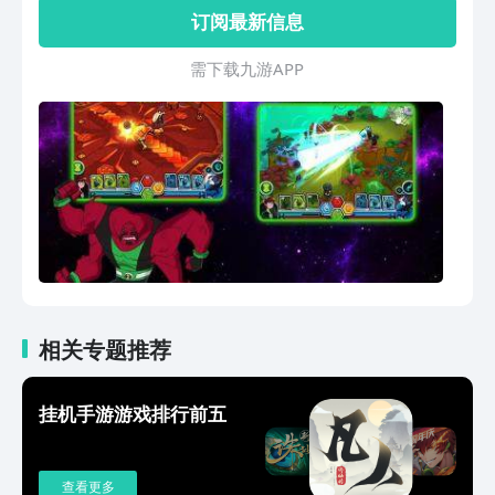
运用他们彼此互补的能力，征服每一个挑
订阅最新信息
战，获得全面胜利。 为小班完美强大的
最新外星人模式，比如轰天雷、犰狳金
需 下 载 九 游 A P P
钢、暴虎、积木猩、大眼怪、闪电雪怪、
极冻蜥蜴等，不一而足！ 为戳克寻找各
种神奇的最新原型具，比如激光弓、强力
鞭、原型盾、掷网器、能量剑等，还有更
多！
相关专题推荐
挂机手游游戏排行前五
查看更多