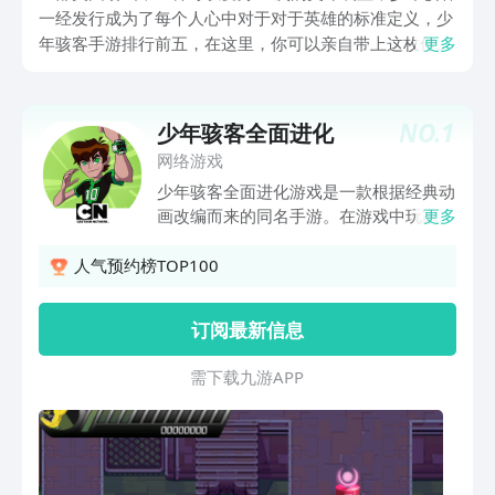
一经发行成为了每个人心中对于对于英雄的标准定义，少
年骇客手游排行前五，在这里，你可以亲自带上这枚传奇
更多
的装置，或在星云之中与外星生物作战，又或者是出现在
纽约的都市街道中，操控手表，转换形态，发射出惊人的
力量轰炸对手。
NO.
1
少年骇客全面进化
网络游戏
少年骇客全面进化游戏是一款根据经典动
画改编而来的同名手游。在游戏中玩家需
更多
要破坏小镇的怪物进行战斗，消灭所有的
敌人保卫小镇的和平，少年骇客全面进化
人气预约榜TOP100
完美的复刻了动画片里面的超级英雄，玩
家们可以选择自己喜欢的哦，每个超级英
订阅最新信息
雄都拥自己的专属技能，在游戏内可以享
受酣畅淋漓的战斗模式，感兴趣的玩家快
需 下 载 九 游 A P P
来下载吧。