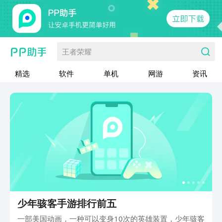
王者荣耀
精选
软件
单机
网游
资讯
少年骇客手游排行前五
一部美国动画，一种可以变身10次的英雄装置，少年骇客