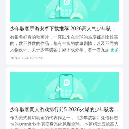
少年骇客手游安卓下载推荐 2026高人气少年骇客
游戏手机版排行
有很多好看的动画片，一直以来在全球的热度都是比较高
的，数不胜数的作品，都有丰富的故事剧情，以及不同的
人物设计。关于少年骇客手游下载分享，看一看九游平台
更多
当中这几款比较好玩的，也能领取丰厚的福利。这是手游
2026-07-24 19:50:56
福利性价比最划算的平台，更是阿里巴巴灵犀互娱旗下产
品。玩游戏还能领ps5，每周抽648元的无门槛券，...
少年骇客同人游戏排行前5 2026火爆的少年骇客同
人游戏介绍
作为美式科幻动画的代表作之一，《少年骇客》凭借标志
性的Omnitrix手表变身系统风靡全球。本篇精选五款高人