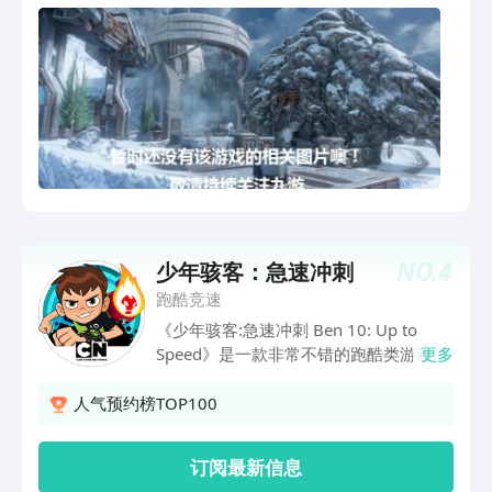
NO.
4
少年骇客：急速冲刺
跑酷竞速
《少年骇客:急速冲刺 Ben 10: Up to
Speed》是一款非常不错的跑酷类游戏，
更多
充满了各种挑战，该游戏是根据美国制作
的科幻动画片改编而来，运用外星神秘异
人气预约榜TOP100
能展开速度冲刺，不断的跳跃障碍和击败
沿途的敌人，不断升级你的能力，挑战最
订阅最新信息
高速度！动漫的经典人物都将悉数出场，