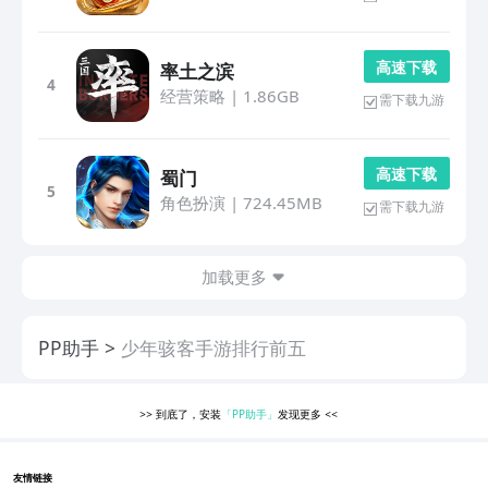
高 速 下 载
率土之滨
4
经营策略
|
1.86GB
需下载九游
高 速 下 载
蜀门
5
角色扮演
|
724.45MB
需下载九游
加载更多
PP助手
少年骇客手游排行前五
>>
到底了，安装
「PP助手」
发现更多
<<
友情链接