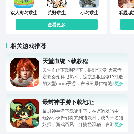
双人海岛求生
荒野求生
小岛求生
我是城
查看更多
相关游戏推荐
天堂血统下载教程
天堂血统下载哪里下，提到“天堂”大家肯
定都会觉得很熟悉，这就是根据该IP打造
的大型mmo手游，在保留原作精髓基础
更多
上，给众多玩家伙伴们打造了全新冒险体
验，世界观得到完整还原，职业体系，战
最封神手游下载地址
斗策略都有深度创新，肯定有不少伙伴都
很想玩，可提前在九游平台预约，手游福
最封神手游下载哪里下，在该游戏当中，
利最有性价比APP，身后有阿里巴巴灵犀
玩家小伙伴们将来到猎妖村，成为一名猎
互娱大厂支持，节假日活动来临时刻，还
妖师，游戏画风十分搞怪滑稽，在游玩过
更多
有万元无门槛券能抽，0元畅玩。
程中总是忍俊不禁，冲淡了特别紧张的战