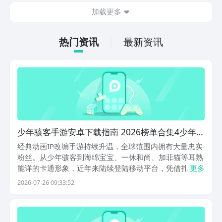
斗感受，游戏整体玩法也比较多样化，肯
加载更多
定有不少朋友感兴趣，但不知道哪里下
载，其实九游现在就能预约，手游福利最
有性价比的APP，身后有阿里巴巴灵犀互
热门资讯
最新资讯
娱大厂支持，玩手游就到九游，海量代金
券，成长礼包等待朋友们领取，感受战力
飙升的感觉。
少年骇客手游安卓下载指南 2026榜单合集4少年骇
客游戏手机版before_2
经典动画IP改编手游持续升温，全球范围内拥有大量忠实
粉丝。从少年骇客到海绵宝宝、一休和尚、加菲猫等耳熟
能详的卡通形象，近年来陆续登陆移动平台，凭借扎实的
更多
剧情设定、鲜明的角色塑造与差异化玩法设计，成为休闲
2026-07-26 09:33:52
与轻度硬核玩家共同关注的焦点。本文聚焦几款由知名动
画IP授权开发的手游，涵盖跑酷、解谜、模拟经营等