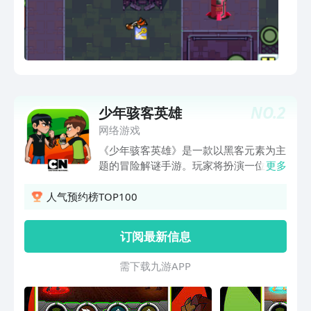
NO.
2
少年骇客英雄
网络游戏
《少年骇客英雄》是一款以黑客元素为主
题的冒险解谜手游。玩家将扮演一位少年
更多
骇客，在游戏中探索复杂的网络系统，解
决谜题和挑战各种信息安全难关。游戏画
人气预约榜TOP100
面精美，玩法刺激，是一款不可错过的冒
险游戏。
订阅最新信息
需 下 载 九 游 A P P