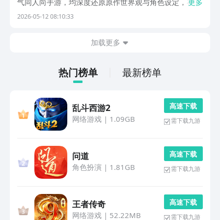
气同人向手游，均深度还原原作世界观与角色设定，在玩
更多
法、叙事与视觉表现上完成差异化创新，为玩家带来多维
2026-05-12 08:10:33
度的时空冒险体验。1、《少年骇客 精简版》该作聚焦田
小班单人作战主线，关卡设计融合解谜与平台
加载更多
热门榜单
最新榜单
高 速 下 载
乱斗西游2
网络游戏
|
1.09GB
需下载九游
高 速 下 载
问道
角色扮演
|
1.81GB
需下载九游
高 速 下 载
王者传奇
网络游戏
|
52.22MB
需下载九游