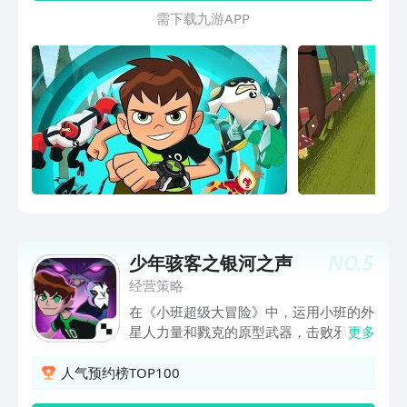
大反派外星人将带给你重重困难，强化你
需 下 载 九 游 A P P
的技能和装备，才能战胜他们，粉碎敌人
的阴谋！ 提示 :
NO.
5
少年骇客之银河之声
经营策略
在《小班超级大冒险》中，运用小班的外
星人力量和戮克的原型武器，击败邪恶天
更多
才神经蟹博士。 在《神经蟹博士之愤
怒》中探险银河系，击溃数不胜数的邪恶
人气预约榜TOP100
角色!化身小班和戳克!控制小班和戳克，