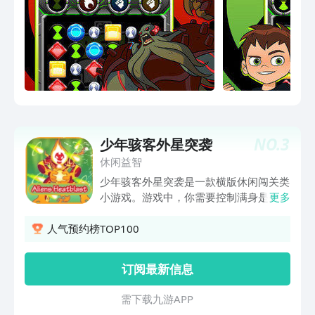
NO.
3
少年骇客外星突袭
休闲益智
少年骇客外星突袭是一款横版休闲闯关类
小游戏。游戏中，你需要控制满身是火
更多
的”火焰人“，闯过各式各样复杂的关卡。
游戏画面简洁精致，玩法魔性，用于消磨
人气预约榜TOP100
时间会是不错的选择。
订阅最新信息
需 下 载 九 游 A P P