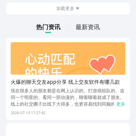
在什么地方呢？玩家只需要通过以下的链
加载更多
接就可以下载。游戏的上手门槛还是比较
低的，一只手就可以操控，很适合用来去
打发无聊的时间，可玩性真的比较高。
热门资讯
最新资讯
火爆的聊天交友app分享 线上交友软件有哪几款
现在很多人的朋友都是在网上认识的。打游戏组队的、追
同一个明星的、看同一部动漫的，聊着聊着就成了朋友。
线上的社交圈子比线下大得多，也更容易找到同频的人。
更多
小编接下来将带来热门聊天交友app推荐，文中推荐的
2026-07-13 17:27:42
app全部可以在排名第一的应用商店豌豆荚平台下载。豌
豆荚的洗白白净化功能会帮你检查下载的应用，筛掉捆...