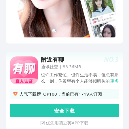
时工作太忙，生活圈子又太小。在匆忙的
城市里，每天都与千千万万路人擦肩而
过，却又没有办法彼此相识。 别再陌陌
单身一人，快来探探【十点夜聊】，一个
全新的交友平台，将给你带来惊喜和不一
样的交友体验。 【缘分】 我们基于用户
大数据智能分类，不断跟踪用户社交行为
轨迹，精准判断得出用户的社交喜好和性
格，以此为依据给用户进行有趣，精准的
NO.
3
附近有聊
匹配交友。 【热门视频】 在这里每天都
会有各类形色达人分享精彩的瞬间，趣味
通讯社交
|
86.36MB
短视频让无聊的时间充满乐趣，无论你是
也许工作繁忙、也许生活不易，但总有那
技术宅还是乐天派都可以在这里用视频记
么一刻，你希望有个人能够倾听你的想
更多
录生活的美好瞬间，让TA看到不一样的
法、了解你的内心、感受你的心情。确认
你。 【趣味聊场】 海量男神女神聚集
过眼神，【附近有聊】是你要找的平台
人气下载榜TOP100，当前已有1719人订阅
地，选择你心动的对象开启甜蜜畅聊，主
~【海量推荐】在附近有聊，为您精准匹
播、空姐、护士姐姐、小鲜肉、萝莉、型
配心仪的另一半，海量的好友等你来挑
安 全 下 载
男、魅力大叔应有尽有，一对一视频聊
选，让你随时找到心仪的她~【一键搭
天，无论你身处何时何地，都可以尽情嗨
讪】在附近有聊，一键交友、彼此认识就
优先用豌豆荚APP下载
聊。即时分享你的生活，纵情表达真实的
是这么简单，选择心动的她，你的缘分你