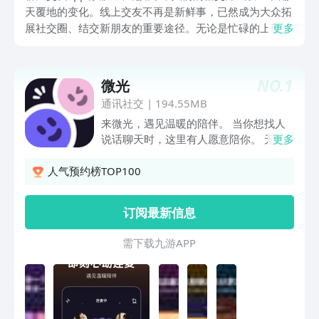
天覆地的变化。线上交友不再是新鲜事，已然成为大众拓
展社交圈、结交新朋友的重要途径。无论是忙碌的上班
更多
族，还是充满活力的学生党，都热衷于在聊天交友app中
寻找志同道合的伙伴，分享生活的点滴。接下来，就为大
家推荐几款各具特色的聊天交友app，帮你精准找到契合
NO.
1
微光
自身需求的社交工具。
通讯社交
|
194.55MB
来微光，遇见温暖的陪伴。 当你想找人
说话聊天时，这里有人愿意陪你。 无论
更多
你是声控、颜控还是孤单想找人陪伴，都
能寻到属于自己的缘分~ 社恐也不用担
人气预约榜TOP100
心，来派对吧~ 一起聊天、看视频、玩游
戏、听歌K歌...能帮你找到聊天话题。 主
订阅最新信息
动发起连麦遇到声音好听的人，聊得来的
话就互相比心加个好友吧！ 微光，为了
需 下 载 九 游 A P P
每一个孤独的人有人陪伴。