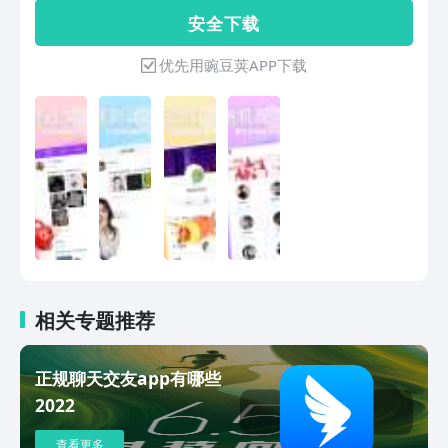
你轻松结识同城有缘人，为线下见面创造
交平台【产品优势】-真人识别认证：通
安 全 下 载
自然开端。【连线环境：安全实时，放松
过视频（照片+视频）+24小时人工在线
聊天】-真人认证：所有用户均通过基础
审核，拒绝照骗，告别抠脚大叔，告别不
优先用豌豆荚APP下载
真人验证，你连接的每一位帅哥美女都是
真心不真诚的聊天行为，提供给用户一个
真实、在线的个人。-隐私保护：你的每
安全可靠、靠谱的面具附近单身男女的公
一次视频或语音匹配连线均为端到端加
园交友平台！
密，可放心畅所欲言。【用户故事&心
声】“深夜在知聊视频匹配到一位同城的
女生，我们开着视频，偶尔聊几句，那种
安静的陪伴感特别治愈。后来顺其自然地
约了线下咖啡，附近交友也可以很温
暖。”——小陆 | 自由插画师“声控的我，
喜欢用语音匹配认识附近的人。连到过声
音很磁性的男生，现在成了固定聊天伙
伴。这种陪伴让独居生活充实多
相关专题推荐
了。”——辰风 | 独立音乐人“在知聊上很
容易匹配到颜值高又聊得来的人。有一次
和匹配到的小姐姐相谈甚欢，周末真的约
正规聊天交友app有哪些
了出来看电影，同城约会就这样开始
2022
了。”—— Mia | 时尚博主【为什么选择
知聊？】在知聊，我们专注于为你提供稳
查看更多