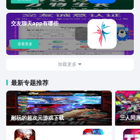
定、高质量的线上一对一视频/语音匹配
体验，并融入同城交友的真实感与即时
性。下载知聊，开启实时视频聊天体验！
交友聊天app有哪些
知聊官网：www.knowchatapp.com官方
反馈邮箱：zhiliao@midust.com
查看更多
加载更多
最新专题推荐
耐玩的超次元游戏下载
三人同