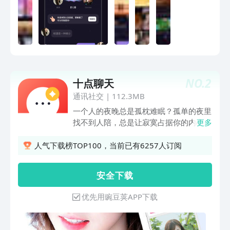
NO.
2
十点聊天
通讯社交
|
112.3MB
一个人的夜晚总是孤枕难眠？孤单的夜里
找不到人陪，总是让寂寞占据你的内心。
更多
快节奏的工作已经没有时间去认识异性，
单一的生活圈子，是否想找到一个懂你的
人气下载榜TOP100，当前已有6257人订阅
另一半呢？十点聊天-最靠谱最真实的快
速交友平台，让你在孤独的夜晚摆脱寂
安 全 下 载
寞，形色帅哥主动开启畅聊模式。严格的
视频认证，专注于为单身青年服务，依托
优先用豌豆荚APP下载
于互联网而打造的一个单身交友社交软
件。单身的你，是否还在寻找生命中的那
个Ta，或是想认识有趣合拍的人，无奈平