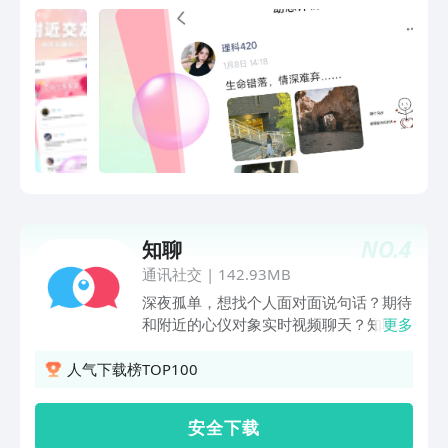
想法。
做主~【高效回复】在有聊，海量好友给
你带来超高的回复率，让你的每一条消息
都被认真对待、让你的每一次投入都有美
好收获~【真实可信】在有聊，遇到真实
的她、了解真实的另一半，让你们的邂逅
真实可靠、让你们的深入简单真诚~来有
聊，让你遇见甜甜的另一
NO.
4
知聊
通讯社交
|
142.93MB
深夜孤单，想找个人面对面说句话？期待
和附近的心仪对象实时视频聊天？知聊，
更多
专注于线上实时一对一视频交友。我们提
供更直接、真实的同城交友体验：所有用
人气下载榜TOP100
户均通过真人认证，你可以跳过文字，直
接发起一对一视频匹配或一对一语音匹
安 全 下 载
配，与系统实时推荐的附近或同城TA安