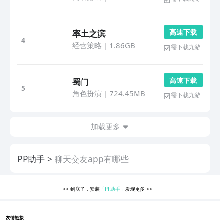
高 速 下 载
率土之滨
4
经营策略
|
1.86GB
需下载九游
高 速 下 载
蜀门
5
角色扮演
|
724.45MB
需下载九游
加载更多
PP助手
聊天交友app有哪些
>>
到底了，安装
「PP助手」
发现更多
<<
友情链接