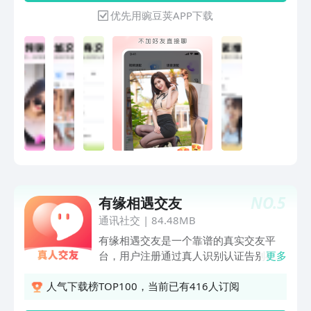
全、即时连麦。无论是寻找高颜值的聊天
优先用豌豆荚APP下载
陪伴，还是期待温暖的声音倾诉，知聊都
能让你快速连接与你实时互动的真人。
【核心功能：实时连线，即刻陪伴】1.
一对一视频，看见真实彼此-即时视频匹
配：点击匹配，系统为你快速匹配附近或
同城想聊天的TA。无需等待，即刻开始
面对面的真实互动。-高清畅聊，颜值在
线：享受清晰流畅的视频画质，轻松连线
通过真人认证的帅哥美女，让每一次对视
都更有温度。2. 一对一语音，听见温暖
声音-纯语音匹配模式：如果你是声控，
可以选择一键语音匹配，与附近的TA用
NO.
5
有缘相遇交友
声音开启一段轻松的陪伴。-私密倾听空
间：专注的倾听环境，让对话更深入地触
通讯社交
|
84.48MB
及内心感受和日常生活分享。3. 快速匹
有缘相遇交友是一个靠谱的真实交友平
配，连线你想聊的人-智能实时推荐：系
台，用户注册通过真人识别认证告别机器
更多
统根据你的状态，优先为你匹配此刻同样
人，告别不良聊天方式，实现真人发布动
在线、希望即时连线的附近用户。-同城
态，私聊交友在线沟通拉近彼此距离。这
人气下载榜TOP100，当前已有416人订阅
约会，从聊天开始：流畅的匹配体验，让
里是高颜值与精英人群的当代社会同城社