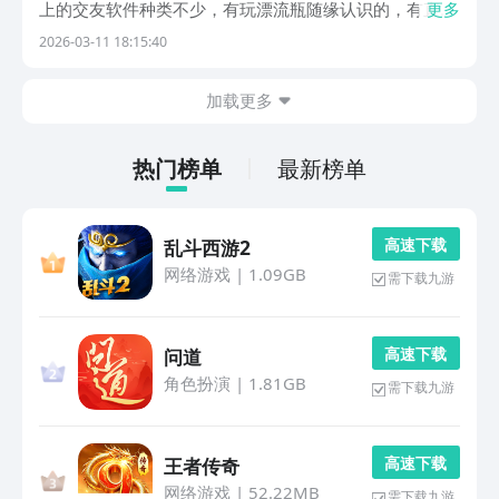
上的交友软件种类不少，有玩漂流瓶随缘认识的，有直播
更多
互动找朋友的，也有专门奔着脱单去的，小编整理了几款
2026-03-11 18:15:40
好用的，大家可以根据自己的情况，挑一挑，找一找，总
有一款适合你。1、《聊天漂流瓶》把心事写进瓶子，
加载更多
投...
热门榜单
最新榜单
高 速 下 载
乱斗西游2
网络游戏
|
1.09GB
需下载九游
高 速 下 载
问道
角色扮演
|
1.81GB
需下载九游
高 速 下 载
王者传奇
网络游戏
|
52.22MB
需下载九游