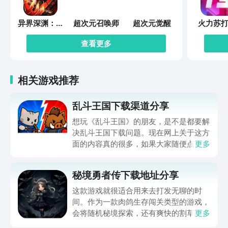
异界深渊：觉
超次元召唤师
超次元觉醒
火力苏打
醒
查看更多
相关游戏推荐
乱斗王国下载渠道分享
想玩《乱斗王国》的朋友，是不是都要解
决乱斗王国下载问题。现在网上关于这方
面的内容真的很多，如果大家随便点击陌
更多
生链接，就很容易遇到安装包信息不完整
的情况。想省去这些麻烦，直接通过九游
秘境勇者传下载地址分享
app进行下载会更加方便，九游是手游福
利最多的游戏平台，在这里不仅能够看到
这款游戏就很适合用来去打发无聊的时
游戏资源，还能及时查看后续的消息、活
间。作为一款肉鸽生存闯关类型的游戏，
动内容等相关信息。
会将随机秘境探索，还有爽快的割草闯关
更多
全部都放在一起。秘境勇者传下载地址是