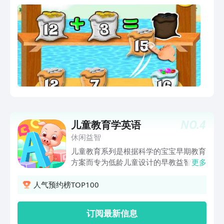
偷走了神圣的宝石，并诅咒的岛屿与障碍
和陷阱填充。
NO.
4
儿童教育学英语
休闲益智
儿童教育系列是根据科学的宝宝早期教育
方案而专为低龄儿童设计的早教益智产
更多
品，充分利用宝宝的大脑发展黄金期让宝
宝接受更多的新事物，让其大脑得到更全
人气预约榜TOP100
面的发育。《儿童教育学字母》将二十六
个字母巧妙融入多种趣味小游戏，教宝宝
订阅最新信息
认读字母，加深宝宝对字母的理解，为宝