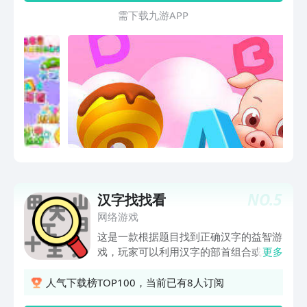
宝将来接触英语做更好的铺垫，同时能够
需 下 载 九 游 A P P
给宝宝的思维能力和动手能力带来更好的
锻炼。多种精彩丰富的糖果色彩场景，更
有可爱的动画角色引导，让宝宝在游戏中
轻松学习字母并且有利于刺激他的大脑发
育，训练宝宝牢记字母，让宝宝以后接触
英语能够感觉轻松愉快，为了给宝宝更好
的成长赶快行动起来吧！
NO.
5
汉字找找看
网络游戏
这是一款根据题目找到正确汉字的益智游
戏，玩家可以利用汉字的部首组合或者加
更多
减汉字的笔画找到问题的正确答案，游戏
规则为在给出的下列汉字中点击正确的答
人气下载榜TOP100，当前已有8人订阅
案即可，游戏中有各种具有挑战性的题目