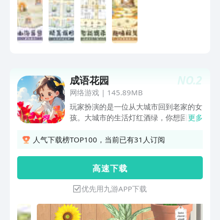
面，伴随轻松的背景音乐，给你不再枯燥
的数独体验4) 特有的拼图功能，锻炼思
维的过程中可以放松心情，探索世界的美
好5) 闯关排行榜，比比谁的脑力更健康♦
功能1) 强大的提示算法，指引下一步的
线索，解谜不孤单2) 轻松标记或排除候
选数，自由记录你的思考过程，更有一键
NO.
2
成语花园
填充所有候选数3) 自动保存，中途离开
未完成的谜题，进度会保存下来，可以随
网络游戏
|
145.89MB
时继续4) 无限制撤销，方便尝试不同的
玩家扮演的是一位从大城市回到老家的女
解法5) 好懂好用的图文教程等你来学，
孩。大城市的生活灯红酒绿，你想回到老
更多
配合习题，让你事半功倍6) 更多玩法持
家享受片刻的静谧。奶奶的别墅是你从小
续更新
长大的地方，奶奶非常喜欢种花，现在你
人气下载榜TOP100，当前已有31人订阅
回到这个别墅，种下奶奶留下的种子。游
戏核心玩法为成语填词，关卡内会出现互
高 速 下 载
相连接的成语，但成语不完整，缺少的字
会出现在关卡下方，玩家需要填上空缺完
优先用九游APP下载
成成语。如果玩家按照水滴出现的顺序完
成成语，就会获得水滴，关卡内的成语全
部填完时，玩家通过当前关卡。玩家填词