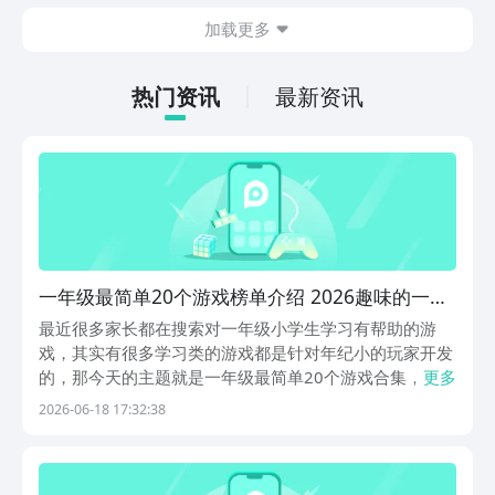
额，各位修士们可以赶紧行动起来啦！
本期要分享的是勇者斗大龙下载预约的教
加载更多
程，在下方小编已经将该游戏的最新链接
分享了出来，大家可以直接点击下方链
接，豌豆荚APP上速速来拿免费的预约下
热门资讯
最新资讯
载名额吧！
一年级最简单20个游戏榜单介绍 2026趣味的一年
级益智游戏下载
最近很多家长都在搜索对一年级小学生学习有帮助的游
戏，其实有很多学习类的游戏都是针对年纪小的玩家开发
的，那今天的主题就是一年级最简单20个游戏合集，不过
更多
呢因为篇幅原因，小编就介绍10个游戏，其他的大家可以
2026-06-18 17:32:38
去慢慢摸索。小编提到的游戏都可以在九游开玩，因为九
游是手游福利最大方的APP，来自于阿里巴巴灵犀互...