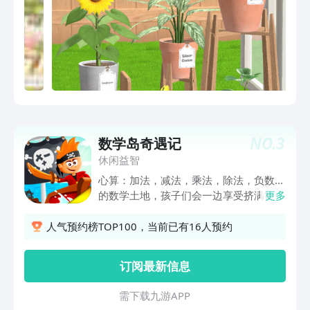
获得的水滴可以用来浇灌花朵，玩家通关
可以获得金币，金币可用来购买道具或者
花盆等。
NO.
3
数学岛奇遇记
休闲益智
心算：加法，减法，乘法，除法，负数...
的数学土地，孩子们会一边享受挤满行动
更多
和教育算术游戏真正的冒险学习数学。
数学土地是儿童和成年人的教育视频游
人气预约榜TOP100，当前已有16人预约
戏。有了它，他们将学习并获得增强的主
要数学运算加法，减法，乘法，从更高的
订阅最新信息
排序，以较低的，除和负数。 这不仅是
一个数学的应用程序，它是一个真正的教
需 下 载 九 游 A P P
育的冒险！ 一个邪恶的海盗，马克斯，