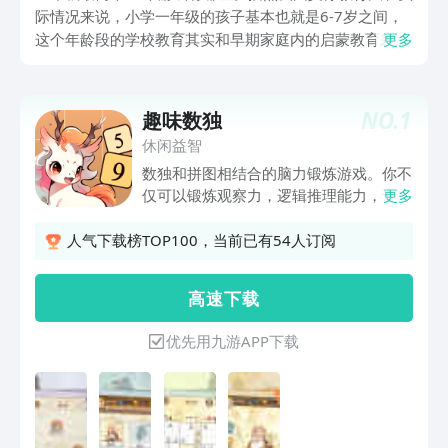
际情况来说，小学一年级的孩子基本也就是6-7岁之间，
这个年龄段的学校教育其实和早期家庭内的启蒙教育差不
更多
了多少，更大一部分是为了让孩子适应学校里的集体生
活，给之后的学校教育打个基础，做为家长来说，这个时
期可以让孩子适当接触一些可以覆盖学校教育内容以及锻
NO.
1
趣味数独
炼孩子注意力、集中力的手机游戏，受文章篇幅所限，今
休闲益智
天小编先给大家推荐十个这样的游戏。
数独和拼图相结合的脑力锻炼游戏。你不
仅可以锻炼观察力，逻辑推理能力，专注
更多
力；还可以收集山海经异兽，完成可爱拼
图，在锻炼脑力的过程中放松的心情。---
人气下载榜TOP100，当前已有54人订阅
------数独是已经风靡300多年的数字逻辑
游戏。你需要根据已知的盘面，运用你的
高 速 下 载
观察力和逻辑思维，填入缺失的数字；别
忘了，每个数字在每一行、列、宫内都只
优先用九游APP下载
能出现一次。♦特色1) 包含四宫、六宫、
九宫三种盘面，自由从你喜欢的阶段开始
吧2) 难度递进的闯关模式，过关可以收
集可爱萌宠；已更新500多个关卡和
170+习题，更有海量题库3) 超精美的画