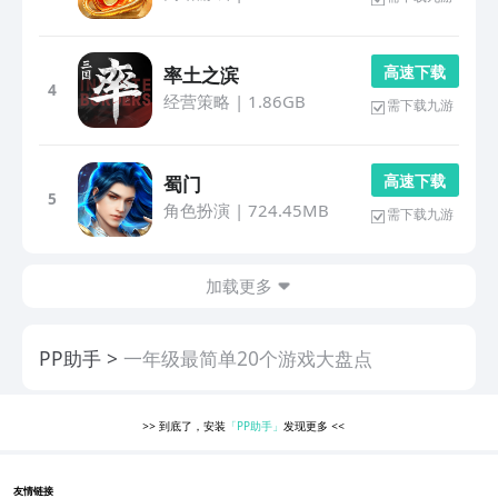
高 速 下 载
率土之滨
4
经营策略
|
1.86GB
需下载九游
高 速 下 载
蜀门
5
角色扮演
|
724.45MB
需下载九游
加载更多
PP助手
一年级最简单20个游戏大盘点
>>
到底了，安装
「PP助手」
发现更多
<<
友情链接