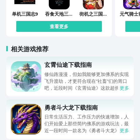
单机三国志9
吞食天地三国
街机之三国战
元气骑士
志
记
查看更多
相关游戏推荐
玄霄仙途下载指南
修仙路漫漫，但如我能够更加佛系的实现
飞升渡劫，才更符合现在“社畜”们的胃口
吧，近段时间《玄霄仙途》这款超佛的文
更多
字修仙游戏，已然成为了大家关注的热
点，所以本期就想和大家分享一下玄霄仙
勇者斗大龙下载指南
途下载预约教程，这款游戏目前已经进入
了试玩状态就还未正式上线，大家现在可
日常生活压力、工作压力的快速增加，人
以点击下方分享出的“《玄霄仙途》最新
们开始爱上那些简约佛系的游戏玩法，最
预约下载地址”，通过这一渠道可以直接
近一段时间一款名为《勇者斗大龙》的简
更多
在豌豆荚APP上拿到免费的下载预约名
约放置打怪游戏，进入了玩家们的视野，