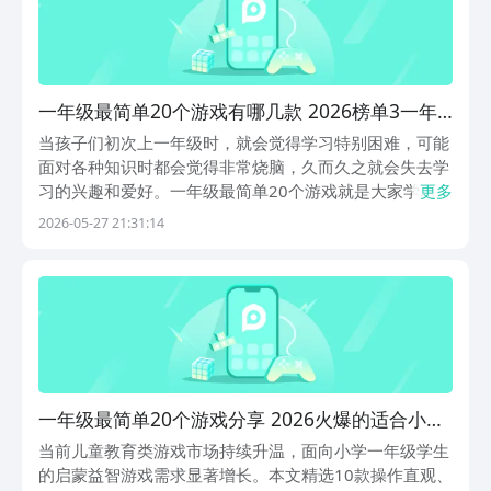
一年级最简单20个游戏有哪几款 2026榜单3一年
级手游安卓下载before_1
当孩子们初次上一年级时，就会觉得学习特别困难，可能
面对各种知识时都会觉得非常烧脑，久而久之就会失去学
习的兴趣和爱好。一年级最简单20个游戏就是大家学习时
更多
的最好选择，但是本篇文章篇幅有限，因此小编只会为大
2026-05-27 21:31:14
家找到10款，希望对于更多一年级的学生有较大帮助。阿
里巴巴灵犀互娱旗下的九游，也给大家带来不同的福...
一年级最简单20个游戏分享 2026火爆的适合小学
一年级儿童的益智榜单5before_1
当前儿童教育类游戏市场持续升温，面向小学一年级学生
的启蒙益智游戏需求显著增长。本文精选10款操作直观、