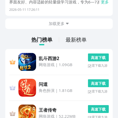
界面友好、内容适龄的轻量级学习游戏，专为6—7岁儿童
更多
认知发展特点设计，兼顾趣味性与教育价值。所有推荐游
2026-05-11 17:26:11
戏均经过基础适配测试，支持触控操作，无复杂规则，零
阅读门槛，适合刚入学的一年级学生独立使用。1、
加载更多
热门榜单
最新榜单
高 速 下 载
乱斗西游2
网络游戏
|
1.09GB
需下载九游
高 速 下 载
问道
角色扮演
|
1.81GB
需下载九游
高 速 下 载
王者传奇
网络游戏
|
52.22MB
需下载九游