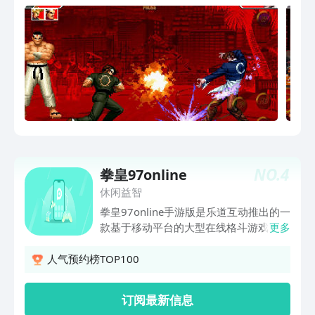
枷社」等新面孔也将率队参战！！同时，
玩家一开始就可以使用NEOGEO版中
NO.
4
拳皇97online
休闲益智
拳皇97online手游版是乐道互动推出的一
款基于移动平台的大型在线格斗游戏，
更多
《拳皇97 OL》将传统《拳皇》格斗玩法
与闯关模式相结合，独创了交互性极强的
人气预约榜TOP100
组队挑战BOSS玩法，队友间的默契配合
将成为通关的关键所在；数十位不同个性
订阅最新信息
的拳皇角色，将通过逐步解锁而获得，玩