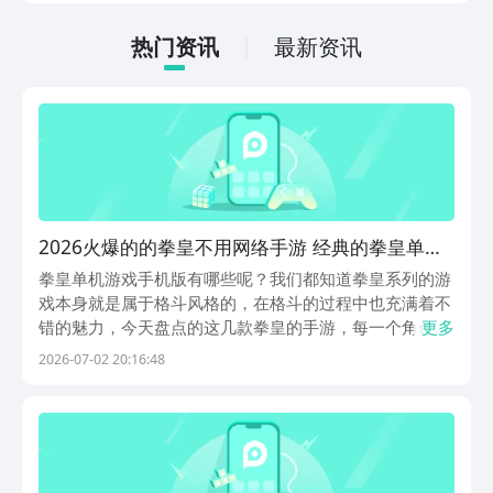
方法，可能玩家对这款游戏也颇感兴趣，
急切的想要连接，现在，就和小编一起来
热门资讯
最新资讯
阅览一下吧！
2026火爆的的拳皇不用网络手游 经典的拳皇单机
游戏手机版榜单
拳皇单机游戏手机版有哪些呢？我们都知道拳皇系列的游
戏本身就是属于格斗风格的，在格斗的过程中也充满着不
错的魅力，今天盘点的这几款拳皇的手游，每一个角色都
更多
是。很有意思的，还有着精彩的背景故事，一起来拳皇游
2026-07-02 20:16:48
戏当中感受一下。想要下载这些游戏，可以在九游平台当
中，作为阿里巴巴灵犀互娱旗下的产品，九游是被玩家
们...