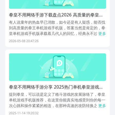
拳皇不用网络手游下载盘点2026 高质量的拳皇单
机游戏手机版汇总
有人说童年的热血早已消散，如今还是有人疑惑，能否找
到高质量的拳王单机游戏手机版，答案当然是肯定的，拳
皇单机游戏手机版承载着几代人的回忆，经典永不过时，
更多
热血也毫不会褪色，想玩这些游戏就来九游下载，九游是
2026-05-08 20:47:26
手游福利性价比最高的平台，它是阿里巴巴灵犀互娱旗下
产品，大平台有保障，还有节假日活动万元无门槛券免
费...
拳皇不用网络手游分享 2025热门单机拳皇游戏下
载
提到拳皇，可以说是定义了格斗游戏的发展脉络了，拳皇
单机游戏手机版推荐，在这里你能真实地感受到你的每一
次心跳和操作紧紧的相连，在那种高速的攻防转换之间，
更多
你需要一边预判对手的出招，一边去思考用怎样的组合去
2025-11-14 19:20:32