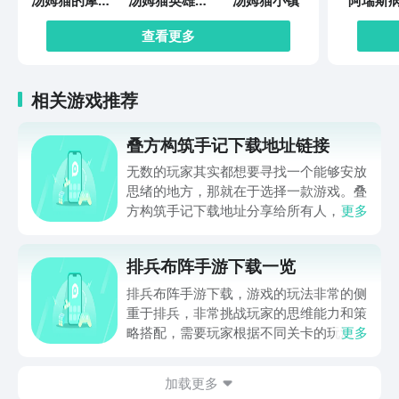
汤姆猫的摩托
汤姆猫英雄跑
汤姆猫小镇
阿瑞斯
艇
酷
查看更多
相关游戏推荐
叠方构筑手记下载地址链接
无数的玩家其实都想要寻找一个能够安放
思绪的地方，那就在于选择一款游戏。叠
方构筑手记下载地址分享给所有人，这一
更多
款游戏玩起来还是比较简单的，主要是以
休闲体验为主，可以满足大家的体验心
排兵布阵手游下载一览
情。如果大家想要下载这款游戏，其实方
法很简单，通过以下的链接即可先来看一
排兵布阵手游下载，游戏的玩法非常的侧
下游戏的主要乐趣吧。
重于排兵，非常挑战玩家的思维能力和策
略搭配，需要玩家根据不同关卡的玩法设
更多
计，提前的进行策划和部署，还能够迎战
出现的敌方兵力，士兵分为多种类型，每
加载更多
一种士兵都有自己独特的技能，及运用的