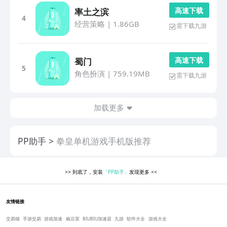
高 速 下 载
率土之滨
4
经营策略
|
1.86GB
需下载九游
高 速 下 载
蜀门
5
角色扮演
|
759.19MB
需下载九游
加载更多
PP助手
拳皇单机游戏手机版推荐
>>
到底了，安装
「PP助手」
发现更多
<<
友情链接
交易猫
手游交易
游戏加速
豌豆荚
BIUBIU加速器
九游
软件大全
游戏大全