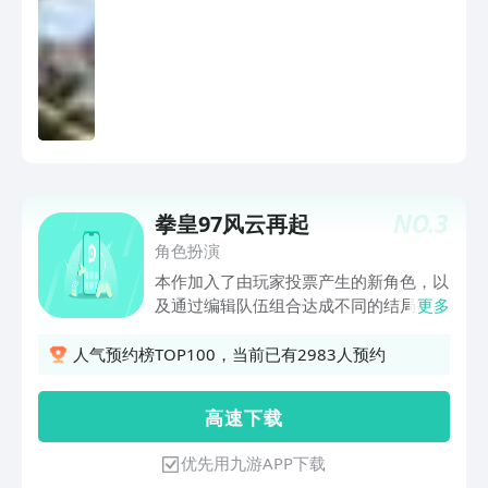
和感动！ 本作将会忠实再现98中的经典
招式，召集你喜欢的格斗家们，编成最强
的队伍吧！ 爽快连击的崭新卡牌战斗游
戏，多彩的角色育成系统，让人兴奋不已
的PVP模式等，玩法非常多样。 更新提示
1.巅峰对决增加Ban/Pick模式； 2.社团捐
献增加一键全部捐献功能； 3.巅峰对决
增加月度累计参与奖励，同时进一步平衡
巅峰对决胜负场分数计算。
NO.
3
拳皇97风云再起
角色扮演
本作加入了由玩家投票产生的新角色，以
及通过编辑队伍组合达成不同的结局等众
更多
多崭新要素。 草薙京与八神庵的宿命对
决，众人与大蛇一族壮绝的战斗最终将走
人气预约榜TOP100，当前已有2983人预约
向何方？ 燃烧吧，不灭的激情！ 特色 ■
多达35人的参战角色！ 除了「草薙京」
高 速 下 载
「特瑞･博加德」等玩家耳熟能详的名字
外、来自饿狼传说系列的「布鲁・玛
优先用九游APP下载
丽」、「山崎龙二」、kof原创角色「七