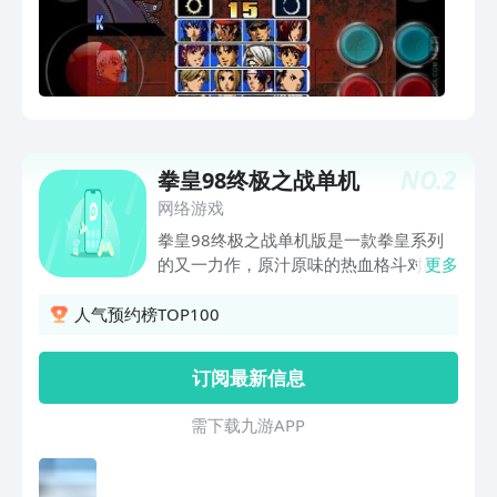
NO.
2
拳皇98终极之战单机
网络游戏
拳皇98终极之战单机版是一款拳皇系列
的又一力作，原汁原味的热血格斗对战玩
更多
法，你可以选择各种角色进行战斗，游戏
画面再次升级，动作连招行云流水，一气
人气预约榜TOP100
呵成，喜欢拳皇游戏的玩家就来下载玩耍
吧！ 以格斗游戏《拳皇98UM》为蓝本
订阅最新信息
的手机格斗游戏《拳皇98 终极之战OL》
为SNK正式授权，当年在你电脑上熟悉的
需 下 载 九 游 A P P
格斗家们的身影将在手机上更换高清的画
质重置！通过这让人怀念的游戏音效，带
领玩家们重温那个游玩街机的年代的兴奋