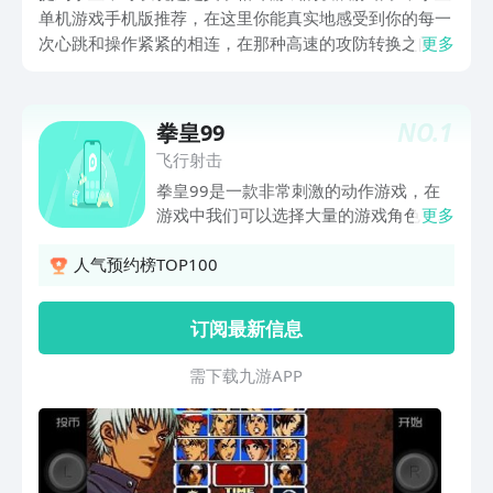
单机游戏手机版推荐，在这里你能真实地感受到你的每一
次心跳和操作紧紧的相连，在那种高速的攻防转换之间，
更多
你需要一边预判对手的出招，一边去思考用怎样的组合去
进行应对，今天让我们在单机的天堂中，再一次对拳皇进
行一次深度的致敬吧。
NO.
1
拳皇99
飞行射击
拳皇99是一款非常刺激的动作游戏，在
游戏中我们可以选择大量的游戏角色，加
更多
入到激烈的战斗中，这将会带来非常丰富
的游戏体验，选择你喜欢的游戏角色，使
人气预约榜TOP100
用各种技能连击来攻击敌人。对手，让对
手的血条消失，比赛就很成功。
订阅最新信息
需 下 载 九 游 A P P