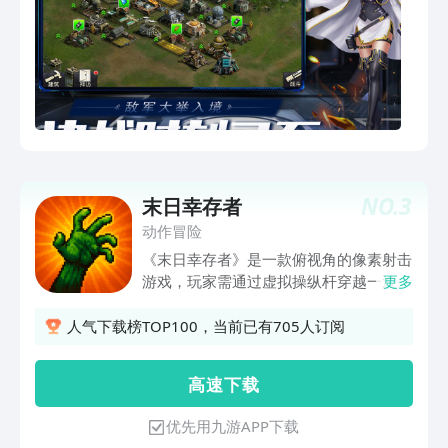
NO.
3
末日幸存者
动作冒险
《末日幸存者》是一款俯视角的像素射击
游戏，玩家需通过虚拟操纵杆穿越一波又
更多
一波的僵尸。在游戏中，玩家无需手动射
击，角色会自动瞄准附近的敌人，这款游
人气下载榜TOP100，当前已有705人订阅
戏注重快节奏的战斗、通过升级和武器强
化来实现角色的成长。通过击败敌人和拾
高 速 下 载
取物品来收集金币和水晶，用于提升武
器、解锁新技能以及增强整体的生存能
优先用九游APP下载
力。