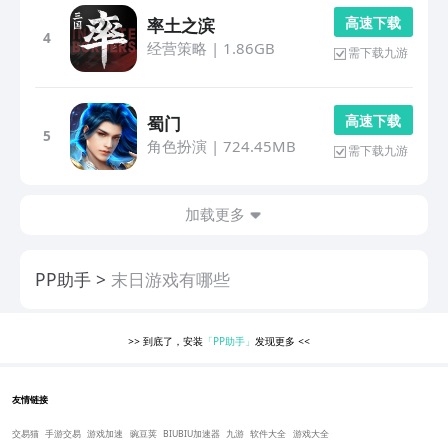
高 速 下 载
率土之滨
4
经营策略
|
1.86GB
需下载九游
高 速 下 载
蜀门
5
角色扮演
|
724.45MB
需下载九游
加载更多
PP助手
末日游戏有哪些
>>
到底了，安装
「PP助手」
发现更多
<<
友情链接
交易猫
手游交易
游戏加速
豌豆荚
BIUBIU加速器
九游
软件大全
游戏大全