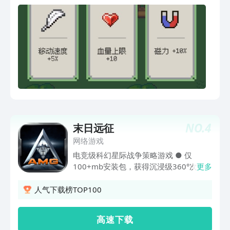
NO.
4
末日远征
网络游戏
电竞级科幻星际战争策略游戏 ● 仅
100+mb安装包，获得沉浸级360°次世
更多
代3D星战体验！ ● 建设空间站，组建舰
队，指挥上百艘战舰同屏激战，畅享战争
人气下载榜TOP100
策略风暴！ ● 全球同服，电竞级快节奏
的征服星域玩法，与数十军团一起攻城略
高 速 下 载
地！ ● 定制殖民舰，舰炮，护航舰，蓝