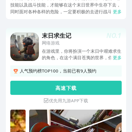
技能以及战斗技能，才能够在这个末日世界中生存下去，
同时面对各种各样的危险，一定要积极的去进行战斗，这
更多
样才能够保护好自己的角色以及想要保护的东西，由于末
日世界会面对非常多奇异的怪物，所有的东西都遭到了破
坏，所以在生存的过程中还需要去建筑属于自己能够生存
NO.
1
末日求生记
的家园。
网络游戏
在游戏里，你将扮演一个末日中艰难求生
的角色，在这个满目苍夷的世界，你需要
更多
不惜一切代价在这个世界末日游戏中活下
来！探索城市，收集资源，建造庇护所，
人气预约榜TOP100，当前已有9人预约
发明与升级，建立最后的庇护所，修复一
辆大卡车带领所有幸存者离开这座被废弃
高 速 下 载
的城市！
优先用九游APP下载