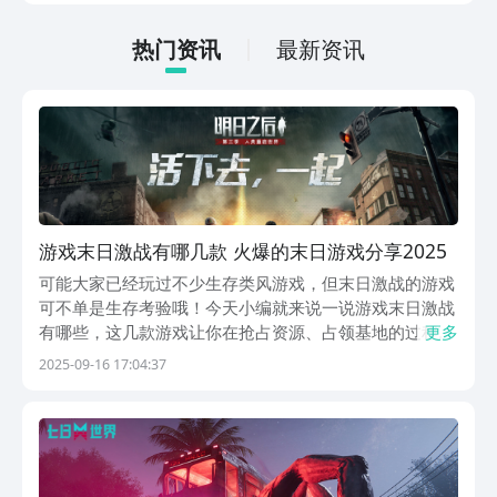
载游戏，那么在体验时会更加的方便。下
面就针对下载地址做相关内容的介绍。
热门资讯
最新资讯
游戏末日激战有哪几款 火爆的末日游戏分享2025
可能大家已经玩过不少生存类风游戏，但末日激战的游戏
可不单是生存考验哦！今天小编就来说一说游戏末日激战
有哪些，这几款游戏让你在抢占资源、占领基地的过程
更多
中，时刻面临威胁和挑战。随着游戏剧情的发展，你还可
2025-09-16 17:04:37
以解锁更多的武器，每一次升级都让你更强，离胜利更
近。1、《明日之后》《明日之后》是一款能让人深陷其
中的...