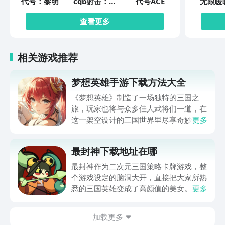
代号：黎明
cqb射击：代
代号ACE
无限暖
号腐烂
查看更多
相关游戏推荐
梦想英雄手游下载方法大全
《梦想英雄》制造了一场独特的三国之
旅，玩家也将与众多佳人武将们一道，在
这一架空设计的三国世界里尽享奇妙冒
更多
险，并在刺激的战斗中体验与敌人厮杀的
激情。梦想英雄手游下载方法大全马上就
最封神下载地址在哪
为玩家们带来，通过它就可以体验到超级
畅快的三国冒险，想入坑这一作品的玩家
最封神作为二次元三国策略卡牌游戏，整
还请不要错过。
个游戏设定的脑洞大开，直接把大家所熟
悉的三国英雄变成了高颜值的美女。整体
更多
的新鲜感比较足，所以玩家在体验的时候
也想要了解最封神下载地址在哪。毕竟玩
加载更多
家在体验游戏的时候，如果能够成功的下