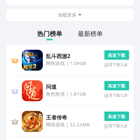
了几款好玩的游戏，可以帮大家来进行选择，那么接下来
小编就为大家介绍几款。1、《七日世界》作为一款开
加载更多
放...
热门榜单
最新榜单
高 速 下 载
乱斗西游2
网络游戏
|
1.09GB
需下载九游
高 速 下 载
问道
角色扮演
|
1.81GB
需下载九游
高 速 下 载
王者传奇
网络游戏
|
52.22MB
需下载九游