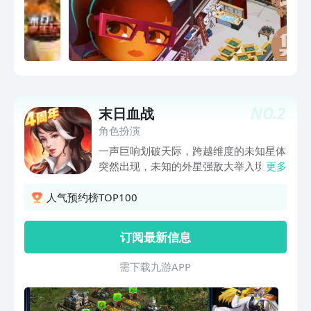
NO.
2
末日血战
角色扮演
一声巨响划破天际，跨越维度的未知星体
突然出现，未知的外星强敌大举入境，保
更多
卫家园的生存之战一触即发！在逆境中，
幸存者们自由切磋争夺头筹，组队竞技携
人气预约榜TOP100
手共进，冠军试炼威震天下！这是勇者的
试炼场，王者的表演秀，巅峰的争夺战！
订阅最新信息
公会群起英雄集聚，强强联合共同抗敌！
战争的逆境从未改变王者的意志，囤积资
需 下 载 九 游 A P P
源蓄势待发，改造战车强化武装，追寻胜
利的曙光之战就是现在！