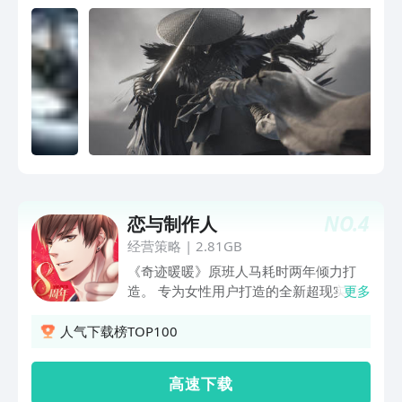
国风开放世界，玩家可以在游戏世界中感
受到独特的中国气质，自由探索多座融合
历史考据原型再创作的中式古城，随心穿
梭于高山，森林，河流，感受四季变化，
探索各地的独特风景。玩家可以在游历世
间的旅程中结识不同的角色，在故事里不
断理解每个人的信念，感受乱世下每个人
个性的极致绽放，和他们从陌生甚至对立
中逐渐走向理解、共鸣，进而更深刻的理
解众生，理解自己的信念。作为动作游
戏，我们努力为玩家带来充满动作感的战
NO.
4
恋与制作人
斗体验。游戏的战斗模式使用的是以快节
经营策略
|
2.81GB
奏攻防转换为核心的冷兵器交锋动作系
统。角色的动作设计不仅体现出了中国风
《奇迹暖暖》原班人马耗时两年倾力打
特色，而且具备丰富的派生机制。玩家可
造。 专为女性用户打造的全新超现实恋
更多
以通过对敌人战斗方式的理解，以及对动
爱经营手游； 顶级CV全剧情献声， 国内
作系统的熟练运用，获得兼具挑战性与成
一线画师精心绘制海量人物CG， 带来本
人气下载榜TOP100
就感的战斗体验。
年末最令人心动的一次邂逅。 玩家身为
濒临破产的影视公司制作人， 想尽办法
高 速 下 载
试图挽救公司。 在这个过程中，偶然结