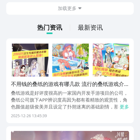
也想要了解最封神下载地址在哪。毕竟玩
加载更多
家在体验游戏的时候，如果能够成功的下
载游戏，那么在体验时会更加的方便。下
面就针对下载地址做相关内容的介绍。
热门资讯
最新资讯
不用钱的叠纸的游戏有哪几款 流行的叠纸游戏介
绍2025
叠纸游戏是好评度很高的一家国内开发手游项目的公司，
叠纸公司旗下APP辨识度高因为都有着精致的观赏性，角
色颜值超级俊美并且设定了扑朔迷离的基础剧情，那么免
更多
费的叠纸的游戏有哪些？本期文章给大家介绍的免费叠纸
2025-12-26 13:45:39
公司手游质量都很不错，充满耐玩性的各类模式内容让叠
纸游戏的知名度慢慢攀升。1、《暖暖环游世界》各位...