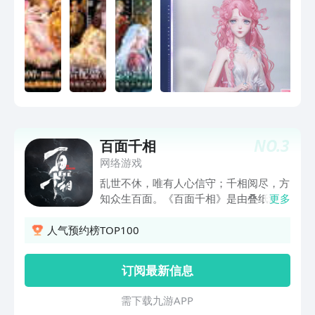
仪的色彩和造型，捕捉与世界的共鸣。打
开大喵相机，自定义专属滤镜和拍照风
格，用照片定格每一个跨越时间的故事。
收集美好的开放世界！感谢各位对《无限
暖暖》的关注，期待与各位在奇迹大陆相
遇！
NO.
3
百面千相
网络游戏
乱世不休，唯有人心信守；千相阅尽，方
知众生百面。《百面千相》是由叠纸游戏
更多
旗下十七折工作室研发的一款多平台中国
风开放世界动作游戏。我们构建了一个立
人气预约榜TOP100
意于探讨人的不同信念的奇幻世界，各位
玩家将作为百面先师，行走在这祸乱之
订阅最新信息
世，与众多殊途之人结识，理解其信念并
化为面具，付诸最残酷的交锋之中。在本
需 下 载 九 游 A P P
作中，我们描绘了一个带有奇幻色彩的中