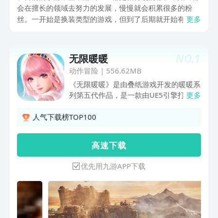
会在擅长的领域去努力的发展，慢慢就会积累很多的粉
丝。一开始是换装类型的游戏，但到了后期就开始有了很
更多
多新花样，但每一款作品都会给大家留下深刻的印象。来
看一下以下的这几款哪一些更有认可度？
NO.
1
无限暖暖
动作冒险
|
556.62MB
《无限暖暖》是由叠纸游戏开发的暖暖系
列第五代作品，是一款由UE5引擎打造的
更多
多平台开放世界游戏。这是一场收集美好
的冒险之旅。暖暖将与大喵一起，利用奇
人气下载榜TOP100
想力与能力套装，以勇气与坚守，邂逅每
一份奇迹。【主线新篇】黄金尘伊赞之土
高 速 下 载
主线终章现已开启，全新区域“磐城”开放
探索。金色庆典的幻梦涌动，巨人文明的
优先用九游APP下载
回音飘荡……启程吧，奔赴黄金之乡的邀
约，跟随轮回之印的指引，见证伊赞命运
的终局！【开放世界】以奇想探索，每一
处风物与传说面对未知的谜题与挑战，举
起弓箭、邀伙伴协战、感悟新的能力套