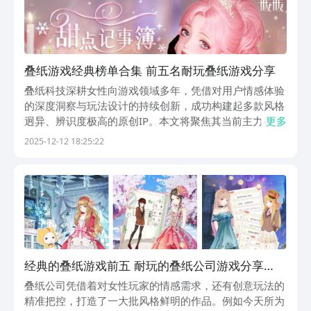
叠纸游戏经典榜单合集 前五名耐玩叠纸游戏分享
叠纸科技深耕女性向游戏领域多年，凭借对用户情感体验
的深度洞察与玩法设计的持续创新，成功构建起多款风格
迥异、辨识度极高的原创IP。本文将聚焦其当前主力在研
更多
及已上线的五款代表作，涵盖换装养成、沉浸恋爱、武侠
2025-12-12 18:25:22
动作、暗黑ARPG及经典怀旧等多元品类，全面呈现叠纸
在内容叙事、技术表现与市场定位上的演进路径。1
经典的叠纸游戏前五 耐玩的叠纸公司游戏分享
2025
叠纸公司凭借着对女性玩家的情感需求，还有创意玩法的
精准把控，打造了一大批风格鲜明的作品。例如今天所为