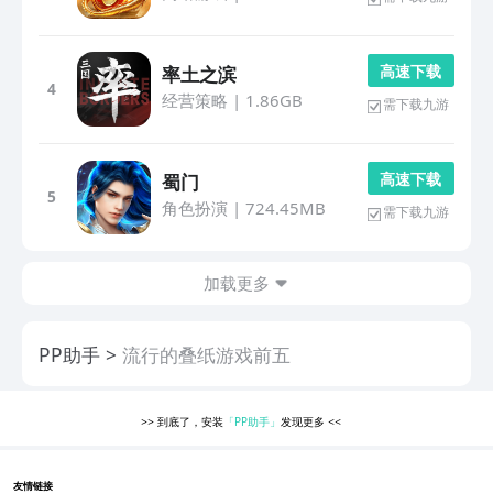
高 速 下 载
率土之滨
4
经营策略
|
1.86GB
需下载九游
高 速 下 载
蜀门
5
角色扮演
|
724.45MB
需下载九游
加载更多
PP助手
流行的叠纸游戏前五
>>
到底了，安装
「PP助手」
发现更多
<<
友情链接