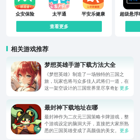
众安保险
太平通
平安乐健康
超级悬浮
查看更多
相关游戏推荐
梦想英雄手游下载方法大全
《梦想英雄》制造了一场独特的三国之
旅，玩家也将与众多佳人武将们一道，在
这一架空设计的三国世界里尽享奇妙冒
更多
险，并在刺激的战斗中体验与敌人厮杀的
激情。梦想英雄手游下载方法大全马上就
最封神下载地址在哪
为玩家们带来，通过它就可以体验到超级
畅快的三国冒险，想入坑这一作品的玩家
最封神作为二次元三国策略卡牌游戏，整
还请不要错过。
个游戏设定的脑洞大开，直接把大家所熟
悉的三国英雄变成了高颜值的美女。整体
更多
的新鲜感比较足，所以玩家在体验的时候