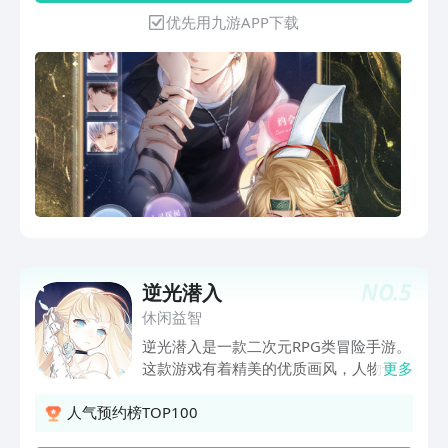
识了四位身份各异的男生， 卷入了一系
优先用九游APP下载
列不可思议的超现实事件当中， 更与几
位男生展开了不可思议的浪漫旅程。
NO.
5
逆光潜入
休闲益智
逆光潜入是一款二次元RPG类冒险手游。
这款游戏有着精美的优质画风，人物也是
更多
Q萌可爱，玩家们在这里可以体验各种不
同的职业去进行各种刺激的战斗。在游戏
人气预约榜TOP100
内，我们还能完成各种各样的挑战任务，