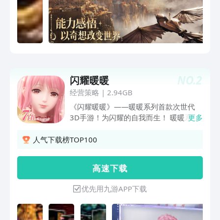
装……都是解法其一。若想描画这个无限
世界的边际，请带上灵感、勇气，与好
奇。【家园建造】空中有座暖暖的岛在专
属岛屿，亲手打造理想家园。自由设计每
一处空间，种植、采星、养鱼……这里不
只是一座岛，更是以奇想力编织的，会呼
吸的梦想。【平台跳跃】每一次跃起，都
NO.
2
闪耀暖暖
是新的冒险无论身处森罗万象的奇迹大
陆，还是神秘奇诡的空间幻境，用不同的
经营策略
|
2.94GB
能力组合解构关卡的精妙设计，在起落之
《闪耀暖暖》——暖暖系列首款次世代
间发现新的奥秘。【休闲玩法】发呆、小
3D手游！为闪耀的自我而生！ 暖暖系列
更多
憩，做什么都可以钓鱼骑行，撸猫扑蝶，
沉淀六年集大成之作，耗时3年倾力打
和路人一起躲雨，又或者开一局小游
造！ 千种3D材质、极致高清细节，打造
人气下载榜TOP100
戏......在这里，感受微风与鸟鸣，尽情享
服装风格的无限可能。
受无忧无虑的静谧时光。【联机开放】旅
高 速 下 载
途有回声，灵魂不再独行与平行世界的暖
暖相遇，共赴一场美好约定。摇铃轻响
优先用九游APP下载
时，好友便相会。无论是牵手同行，还是
自在独往，旅途都充满乐趣。【换装染
色】是世界的摄影家，也是调色师搭配心