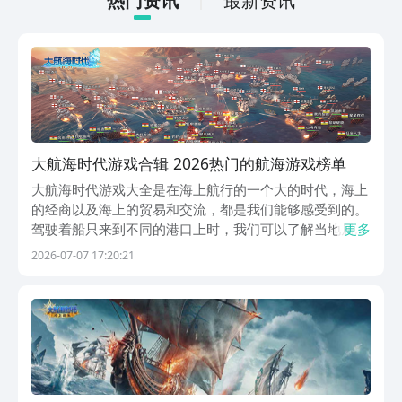
热门资讯
最新资讯
大航海时代游戏合辑 2026热门的航海游戏榜单
大航海时代游戏大全是在海上航行的一个大的时代，海上
的经商以及海上的贸易和交流，都是我们能够感受到的。
驾驶着船只来到不同的港口上时，我们可以了解当地居民
更多
的所需所求，通过商品的交换。获得巨大的利润和收益，
2026-07-07 17:20:21
将自己的船只打造得更加个性，拥有更多新颖的航海功
能。除了这些之外，还加入了海上战斗的剧情更是精彩，
想...