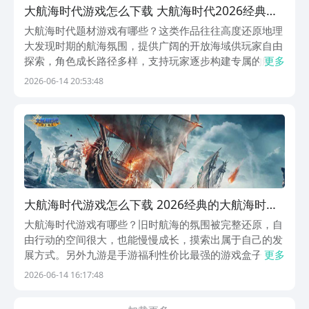
大航海时代游戏怎么下载 大航海时代2026经典分
享榜单
大航海时代题材游戏有哪些？这类作品往往高度还原地理
大发现时期的航海氛围，提供广阔的开放海域供玩家自由
探索，角色成长路径多样，支持玩家逐步构建专属的航海
更多
策略与发展路线。另外九游作为广受用户认可的手游平
2026-06-14 20:53:48
台，以高性价比福利著称。白银会员仅需1元即可开通，
每月可领取50元面额游戏券，全年累计达600元。1、
大航海时代游戏怎么下载 2026经典的大航海时代
游戏合辑
大航海时代游戏有哪些？旧时航海的氛围被完整还原，自
由行动的空间很大，也能慢慢成长，摸索出属于自己的发
展方式。另外九游是手游福利性价比最强的游戏盒子，它
更多
背靠阿里巴巴厂灵犀互娱大厂。花1块钱就能开通白银会
2026-06-14 16:17:48
员，每个月都能领到面额50的游戏券，算下来一整年总共
能拿到600元的福利券哦。1、《大航海时代：海上...