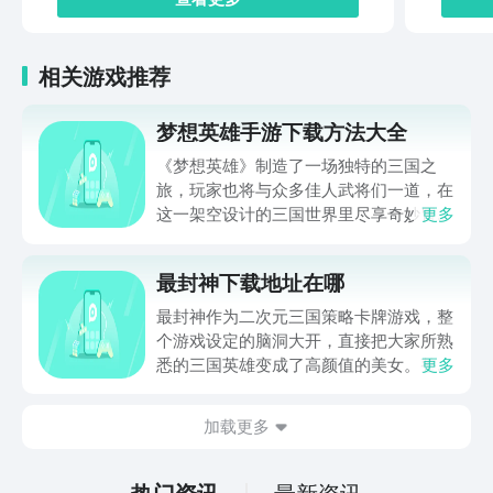
相关游戏推荐
梦想英雄手游下载方法大全
《梦想英雄》制造了一场独特的三国之
旅，玩家也将与众多佳人武将们一道，在
这一架空设计的三国世界里尽享奇妙冒
更多
险，并在刺激的战斗中体验与敌人厮杀的
激情。梦想英雄手游下载方法大全马上就
最封神下载地址在哪
为玩家们带来，通过它就可以体验到超级
畅快的三国冒险，想入坑这一作品的玩家
最封神作为二次元三国策略卡牌游戏，整
还请不要错过。
个游戏设定的脑洞大开，直接把大家所熟
悉的三国英雄变成了高颜值的美女。整体
更多
的新鲜感比较足，所以玩家在体验的时候
也想要了解最封神下载地址在哪。毕竟玩
加载更多
家在体验游戏的时候，如果能够成功的下
载游戏，那么在体验时会更加的方便。下
面就针对下载地址做相关内容的介绍。