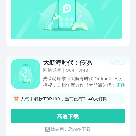
NO.
3
大航海时代：传说
网络游戏
|
984.19MB
光荣特库摩《大航海时代 Online》正版
授权，灵犀年度力作《大航海时代：传
更多
说》周年庆大版本《魔力印度》重磅开
启！7月2日来万人新服，共赴充满魅力
人气下载榜TOP100，当前已有2140人订阅
的印度航海冒险！ 再现恢弘的大航海历
史，考究还原16世纪的海洋争霸时代。
高 速 下 载
你将化身航海家，掌舵百种历史名舰，探
索港口与遗迹。你可以自由决定你的人生
优先用九游APP下载
一一以资本扩张港口、凭发掘缔造传说，