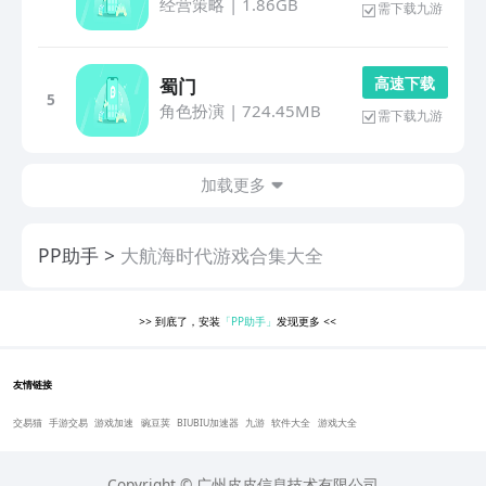
经营策略
|
1.86GB
需下载九游
高 速 下 载
蜀门
5
角色扮演
|
724.45MB
需下载九游
加载更多
PP助手
大航海时代游戏合集大全
>>
到底了，安装
「PP助手」
发现更多
<<
友情链接
交易猫
手游交易
游戏加速
豌豆荚
BIUBIU加速器
九游
软件大全
游戏大全
Copyright © 广州皮皮信息技术有限公司