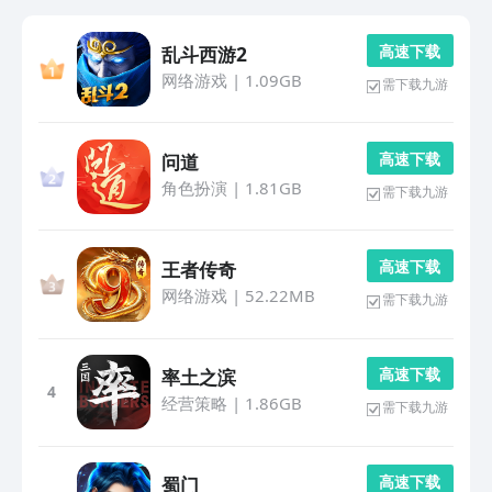
高 速 下 载
乱斗西游2
网络游戏
|
1.09GB
需下载九游
高 速 下 载
问道
角色扮演
|
1.81GB
需下载九游
高 速 下 载
王者传奇
网络游戏
|
52.22MB
需下载九游
高 速 下 载
率土之滨
4
经营策略
|
1.86GB
需下载九游
高 速 下 载
蜀门