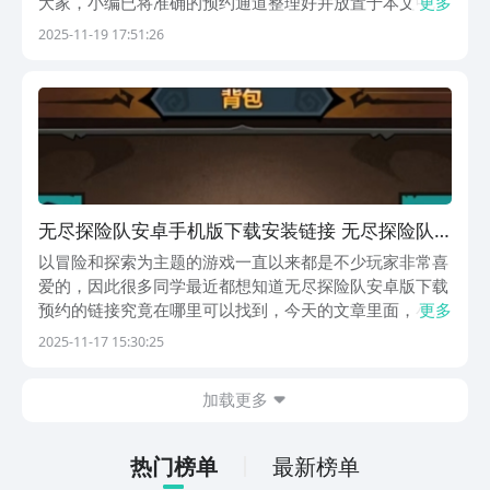
大家，小编已将准确的预约通道整理好并放置于本文中，
更多
有需要的同学可以直接查看。如果你渴望踏上一段充满未
2025-11-19 17:51:26
知与挑战的旅程，那么无尽探险队将会是一个不容错过的
精彩选择。操作简单易懂，内容设计富有层次感，玩法也
无尽探险队安卓手机版下载安装链接 无尽探险队
安卓版预约链接
以冒险和探索为主题的游戏一直以来都是不少玩家非常喜
爱的，因此很多同学最近都想知道无尽探险队安卓版下载
预约的链接究竟在哪里可以找到，今天的文章里面，小编
更多
就把地址直接给大家贴在了文章中。如果你想体验一段紧
2025-11-17 15:30:25
张而又有趣的冒险之旅，那么无尽探险队无疑就是你最好
的选择了，不仅非常的好上手，并且玩法内容也是比较
加载更多
刺...
热门榜单
最新榜单