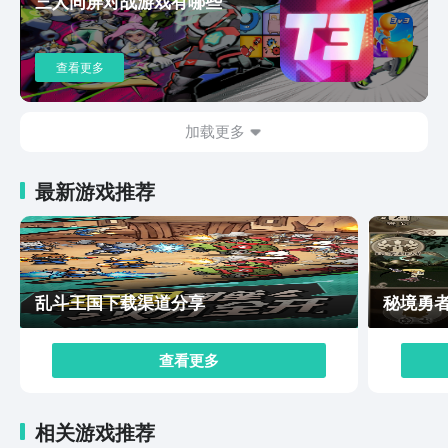
三人同屏对战游戏有哪些
家们对于游戏的新鲜感，将游戏设计为赛季制。每次新赛
季的开启，会给玩家带来全新的皮肤外观、装备道具、对
战场景等，还会新增挑战目标和奖励机制，让玩家每次在
查看更多
每个赛季中都能有新奇的体验。以上就是无尽探险队安卓
版下载链接分享的内容了，安卓版相对来说能下载到更多
的游戏，在下载渠道上也会很多，但是随之而来的就是下
加载更多
载链接可能存在风险，选择通过九游来下载，即便捷又安
全。没有体验过这样的下载方式的话，可以点击文中链接
最新游戏推荐
来体验下。
乱斗王国下载渠道分享
秘境勇
查看更多
相关游戏推荐