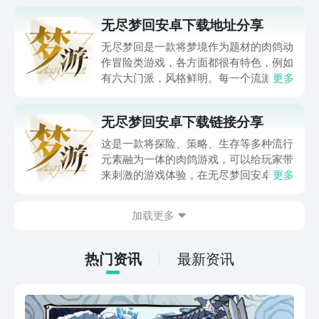
无尽梦回安卓下载地址分享
无尽梦回是一款将梦境作为题材的肉鸽动
作冒险类游戏，各方面都很有特色，例如
有六大门派，风格鲜明。每一个流派都会
更多
有独特的战斗技能，难怪不少的玩家都在
关注无尽梦回安卓下载地址。想要知道游
无尽梦回安卓下载链接分享
戏的下载地址，玩家就可以看一下接下来
的内容。
这是一款将探险、策略、生存等多种流行
元素融为一体的肉鸽游戏，可以给玩家带
来刺激的游戏体验，在无尽梦回安卓下载
更多
链接分享中，小编会将游戏的下载方式详
细地介绍一下，同时简单讲一讲该游戏的
加载更多
玩法内容，其实大家感兴趣的话，不妨点
击下方按钮，到九游中进行下载预约。
热门资讯
最新资讯