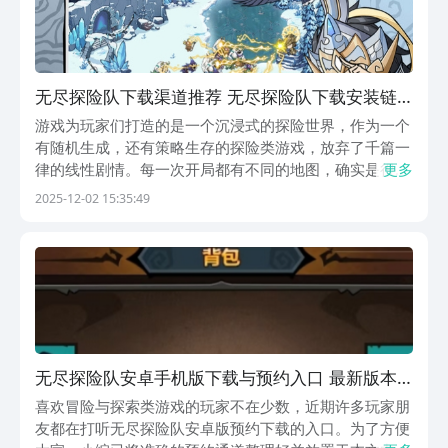
无尽探险队下载渠道推荐 无尽探险队下载安装链
接
游戏为玩家们打造的是一个沉浸式的探险世界，作为一个
有随机生成，还有策略生存的探险类游戏，放弃了千篇一
律的线性剧情。每一次开局都有不同的地图，确实是很有
更多
趣的。来看一下无尽探险队下载渠道，在什么样的地方可
2025-12-02 15:35:49
以下载这款游戏呢？赶紧跟着小编来看一下。《无尽探险
队》最新下载预约地址》》》》》#无尽探险队#《《《...
无尽探险队安卓手机版下载与预约入口 最新版本
本抢先体验
喜欢冒险与探索类游戏的玩家不在少数，近期许多玩家朋
友都在打听无尽探险队安卓版预约下载的入口。为了方便