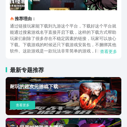
推荐理由：
通过链接玩家能下载到九游这个平台，下载好这个平台就
能通过搜索游戏名字直接开启下载，这样的下载方式帮助
玩家们剔除了很多存在不稳定因素的链接，玩家可以放心
下载。下载游戏的时候还只下载游戏安装包，不捆绑其他
软件。这款游戏是一款玩法非常简单的游戏，能让玩家在
查看更多
游戏中尽情享受收集和割草的乐趣，通过各类玩法玩家能
获得各类装备、道具，在刷任务的过程中还伴随着技能的
最新专题推荐
提升。游戏中为玩家们设计了５０多种法术和上百种道
具，装备和技能结合能力能发挥出更高的攻击能力，游戏
的乐趣也在这里了。当玩家的战斗能力不断提升后还能体
耐玩的超次元游戏下载
验游戏中难度更高的副本。游戏除了玩法多样之外，还给
玩家们限定了对战时长，游戏的每次对战时间最多不能超
过３分钟，这样的设定即保证了玩家在游戏中能有足够的
查看更多
爽感，同时也不会耗费太长的时间用于战斗，产生视觉上
的疲劳。每次开启战斗时还有抽盲盒的乐趣，玩家不会知
道本次战斗场景是充满熔岩的火山场景，还是布满未知陷
阱的沼泽场景，还有可能是无限怪潮的场景。为了增加玩