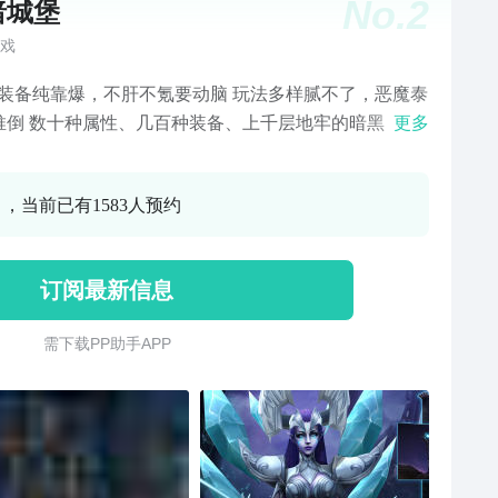
No.
2
暗城堡
戏
品装备纯靠爆，不肝不氪要动脑 玩法多样腻不了，恶魔泰
推倒 数十种属性、几百种装备、上千层地牢的暗黑
更多
uelike RPG "上古时代，人类三名勇士刺杀黑暗魔王，由
师将其封印在黑暗城堡。 封印的力量随着时间的推移越
0 ，当前已有1583人预约
弱，黑暗的恐惧将再次降临。 作为救世主的你，将迈进
之地，踏上驱逐魔物的征程。
订阅最新信息
需 下 载 P P 助 手 A P P