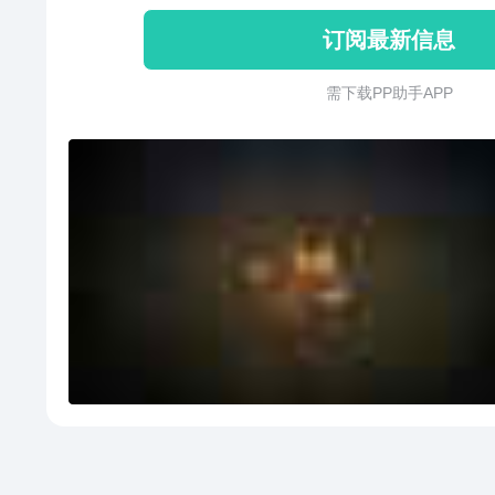
订阅最新信息
需 下 载 P P 助 手 A P P