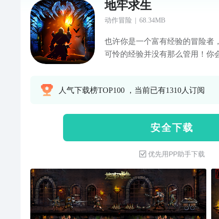
地牢求生
动作冒险
|
68.34MB
也许你是一个富有经验的冒险者
可怜的经验并没有那么管用！你
才能培养出像样的队员，并且在
的突发事件： 食物不够用了，血
人气下载榜TOP100 ，当前已有1310人订阅
陷阱的道具，踩中陷阱的英雄染
人。 你烧毁了一座邪恶的祭坛，
BOSS。 你打算碾压一堆看似
安 全 下 载
能够无限分裂。 BOSS随机获
优先用PP助手下载