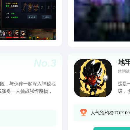
No.
3
地
休闲益
作冒险，与伙伴一起深入神秘地
这是
或孤身一人挑战强悍魔物，
级，
的B
感，
人气预约榜TOP100