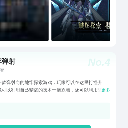
No.
4
牢弹射
智
一款弹射向的地牢探索游戏，玩家可以在这里打怪升
也可以利用自己精湛的技术一箭双雕，还可以利用战场
更多
UFF打出暴击绝杀，在地牢的黑暗中体验紧张刺激的探索
生存并体验命悬一线，绝地反杀的快感。