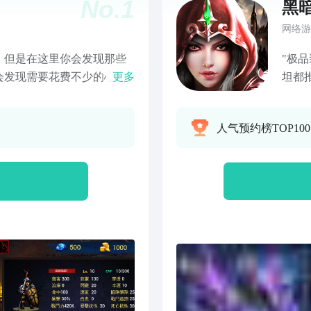
No.
1
黑
网络游
，但是在这里你会发现那些
"极
会发现需要花费不少的心血
更多
坦都
冒险中经常会出现出人意料
Rog
怎么也回不上来。 没带解除
封印
人气预约榜TOP10
上了恶疾或变成了精神病
来越
不料想却招来了一个隐藏
封印
弱小的虫子，却发现它们竟然