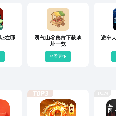
址在哪
灵气山谷集市下载地
造车
址一览
查看更多
TOP4