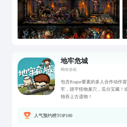
地牢危城
网络游戏
包含Rogue要素的多人合作动
牢，踏平怪物巢穴，瓜分宝藏！
独吞上古遗物！
人气预约榜TOP100