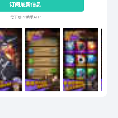
订阅最新信息
需 下 载 P P 助 手 A P P