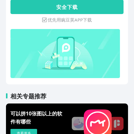
转、调整色彩、添加滤镜效果、去除瑕疵
安 全 下 载
等。这种技术可以用于改善图片的质量，
或者使图片更符合特定的需求或风格。 --
优先用豌豆荚APP下载
---图片相框则是一种用于装饰图片的边框
或框架。它可以使图片更加突出，或者为
图片添加一些特定的风格或氛围。 步骤
操作： 1、选择一款支持添加相框的图片
编辑软件。 2、导入你想要编辑的图片。
3、在软件的界面中找到添加相框的选
项，通常可以在工具栏或特效菜单中找
到。 4、选择你喜欢的相框样式，或者自
定义相框的样式和颜色。 5、调整相框的
大小和位置，使其与图片完美匹配。 6、
保存编辑后的图片。
相关专题推荐
可以拼10张图以上的软
件有哪些
查看更多