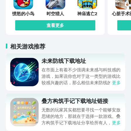
愤怒的小鸟
时空猎人
神庙逃亡2
心脏手术
模拟
查看更多
相关游戏推荐
未来防线下载地址
在市面上有着不少强调未来感与科技感的
游戏，如果说你也对于这一类型的游戏比
较感兴趣的话，那么相信未来防线的名字
更多
你一定是听说过的，小编今天的内容中为
你准备的就是未来防线下载预约的。的相
叠方构筑手记下载地址链接
关链接，在最近这款游戏的热度非常之
高，无论是先进前卫的背景设定，还是紧
无数的玩家其实都想要寻找一个能够安放
张有趣的战斗玩法，都吸引着不少同学的
思绪的地方，那就在于选择一款游戏。叠
关注，你是否也想要提前进行预约，方便
方构筑手记下载地址分享给所有人，这一
更多
在开服之后立即下载呢？那么千万别错过
款游戏玩起来还是比较简单的，主要是以