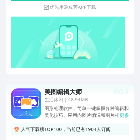
只相差一块橡皮擦！用手指轻轻涂抹，平
优先用豌豆荚APP下载
面图片做出立体效果。【用几何遮罩提升
照片格调】发原图太单调，加滤镜、贴纸
又太雷同，几何遮罩能帮到你！数十款遮
罩效果，一键点击，格调up up up!妈妈
再也不用担心我朋友圈的图没人点赞啦~
我们有许多令人兴奋的更新计划！如果你
喜欢图片合成器，请支持我们，花一点时
间给我们评分。如果在使用中遇到问题？
或对后续更新有意见或建议？请在问题反
馈或发送邮件至
picmix@adnonstop.com.cn 与我们联系
~每一条反馈我们都会仔细阅读，新的一
NO.
5
美图编辑大师
年，合成器有你更精彩！
生活休闲
|
48.94MB
图形处理软件，简单一键掌握各种编辑和
美化技巧。应用内图片编辑和图片相框是
更多
两种不同的概念，但它们通常都涉及到图
片的处理和美化。 -----图片编辑是一种对
人气下载榜TOP100，当前已有1904人订阅
图片进行各种处理的技术，包括裁剪、旋