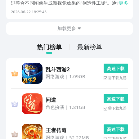
过整合不同图像生成新视觉效果的“创造性工场”。通过智
更多
能抠图、分层叠加和美术效果，把平常的材料转换成富有
2026-06-22 18:25:45
想象色彩的合成图像，让大家都可以很容易地体会到“造
图”的快乐。当你下载这些创造性的工具的时候，选择...
加载更多
热门榜单
最新榜单
高 速 下 载
乱斗西游2
网络游戏
|
1.09GB
需下载九游
高 速 下 载
问道
角色扮演
|
1.81GB
需下载九游
高 速 下 载
王者传奇
网络游戏
|
52.22MB
需下载九游