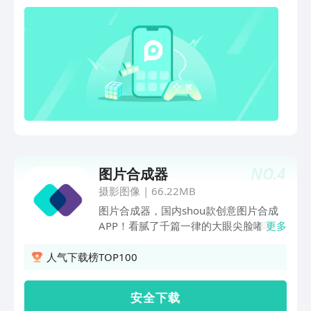
贴】可爱的创意贴纸，让你的生活瞬间。
去水印，手指拉取就可以除去不需要的部
粉色冰甜、花香蜜语、假日海岛……各色
分，可以大面积处理；水印的区域裁剪
滤镜和模版任你选择，马上制作自己专属
掉，简单方便干净不留痕迹；范本拼图、
贴纸吧。【魔法抠图】轻松抠图，创造精
自由拼图，打造属于你的个性照片墙；
彩有趣的照片。趣味场景，3D艺术效
【图片标注、图片压缩】图片标注，给图
果，让你体验魔法般P图趣味。【动感
片添加基本形状，能给图片加上圈注，符
MV】新手菜鸟也会用的MV制作。添加图
号或绘制基本的绘画；支持对图片进行压
片，选择模版，即可生成一部大片哦，还
缩，支持对图片进行裁剪；【文字识别】
可以自己添加音乐，快来圆你的导演梦
批量识别图片文件或即时拍照识别各种文
吧。= = = = = = =联系我们= = = = = = =
件、图片、书籍等，即识即译，精准迅
新浪微博：@天天P图
速；智能剪裁文字内容，识别结果自动分
NO.
4
图片合成器
段，尽可能还原原文排版；=======内
容特点=======图片编辑是一款强大且
摄影图像
|
66.22MB
易用的图片片编辑应用软件。极简的设计
图片合成器，国内shou款创意图片合成
风格和创作功能让你享受作图乐趣。对于
APP！看腻了千篇一律的大眼尖脸嘟嘴，
更多
具备一定图片编辑和色彩知识的高级用
这次我们要玩点不一样的！【至新至潮元
户，我们提供了拼图、签名、色相、饱和
素彰显你个性】新潮玩法，数十种潮流风
人气下载榜TOP100
度、色调分离和色彩平衡等专业的调色工
格原创素材，随心组合。只要选择合适的
具，这些编辑工具，您可以调出靓丽、风
个性素材，轻轻松松一秒变潮人。【制作
安 全 下 载
格迥异的作品。
冲破二维的立体效果】二维和三维之间，