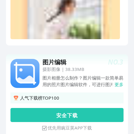
出户享受快捷送货到家服务。 如您在使
潮爆MV，应有尽有。【装饰美化】一键
用过程中有任何问题或建议，都可以在
美化，秒变大片。简单实用的操作，裁
APP内部 [ 客服中心 ] 页面直接咨询，或
剪、旋转、光斑虚化、智能补光、夜景增
者通过邮件的形式进行反馈，邮箱地址：
强、马赛克、星光镜，瞬间让你的照片高
zhengjianzhao@camera360.com
端大气上档次。【美容美妆】一键美颜，
仙女就是你。超智能五官定位，瘦脸、粉
底、唇彩、腮红、鼻翼高光、修眉、染
发，还可以让你微笑；多种可选的妆式，
裸妆、韩妆、日系妆，自然好气色，分分
NO.
3
图片编辑
钟变乔妹也是几秒钟的事儿哟(＾Ｕ＾)
【故事拼图】海量的时尚拼图模板，智能
摄影图像
|
38.33MB
水印，打造属于你的个性照片墙，拼出好
图片相册怎么制作？图片编辑一款简单易
心情。用故事记录你的的品质生活。出门
用的照片图片编辑软件，可进行图片编
更多
旅游党的必备呢！【疯狂】实时人脸识
辑、美图、拼接、拼贴、添加水印等图片
别，丰富多样的角色，火箭般的更新速
制作，图片处理和拼图制作需求。
人气下载榜TOP100
度。媚娘装、小照、军装照，让你一键秒
=======功能特点=======【图片裁
变大明星，疯狂等你来体验。【GIF表情
剪、添加水印】随意裁剪，多种编辑功
安 全 下 载
包】不斗图的人生有何意义？各种时行的
能，一应俱全，大小裁剪；定制专属你的
新款贴纸，录制自己的表情包，妈妈再也
个人水印文字标签！艺术文字，定制你的
优先用豌豆荚APP下载
不用担心我在朋友圈没法儿混啦。【大头
水印标签；【图去水印、图片拼接】图片