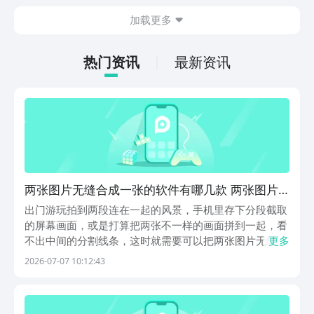
今天文章中的这些内容。
休闲体验为主，可以满足大家的体验心
加载更多
情。如果大家想要下载这款游戏，其实方
法很简单，通过以下的链接即可先来看一
下游戏的主要乐趣吧。
热门资讯
最新资讯
两张图片无缝合成一张的软件有哪几款 两张图片
无缝合成一张的软件分享
出门游玩拍到两段连在一起的风景，手机里存下分段截取
的屏幕画面，或是打算把两张不一样的画面拼到一起，看
不出中间的分割线条，这时就需要可以把两张图片无缝合
更多
成一张的软件。想要找到操作简单，不会附带多余安装内
2026-07-07 10:12:43
容的工具，直接打开排名第一的豌豆荚即可，平台收录两
百多万款安卓应用与各类数字内容，还有专属净化功能
清...