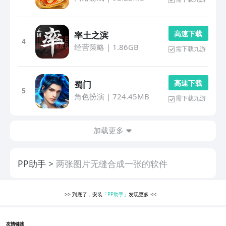
高 速 下 载
率土之滨
4
经营策略
|
1.86GB
需下载九游
高 速 下 载
蜀门
5
角色扮演
|
724.45MB
需下载九游
加载更多
PP助手
两张图片无缝合成一张的软件
>>
到底了，安装
「PP助手」
发现更多
<<
友情链接