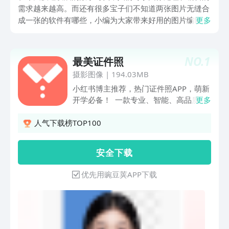
需求越来越高。而还有很多宝子们不知道两张图片无缝合
成一张的软件有哪些，小编为大家带来好用的图片编辑软
更多
件推荐，随着社交媒体和互联网的发展，我们不仅需要拍
摄高质量的照片，更需要将它们通过图像处理软件进行优
化，以增强它们的效果和吸引力。所以，今天我们要介绍
NO.
1
最美证件照
几款强大的图片编辑软件，它可以满足您对于图像处理和
摄影图像
|
194.03MB
编辑的一切需求。
小红书博主推荐，热门证件照APP，萌新
开学必备！ 一款专业、智能、高品质的
更多
证件照制作软件，软件基于强大的AI智能
抠图，可以更换标准的背景底色，根据用
人气下载榜TOP100
户真实使用场景自由更换服装，拥有智能
美白、精致的美颜妆容可选择，满足你要
安 全 下 载
够美、够气质、够精神气儿的证件照需
求。 # 专业证件尺寸规格，百余种尺寸
优先用豌豆荚APP下载
自由选择 不论是常规的一寸、二寸、小
一寸等尺寸，还是学生证、简历证、驾驶
证，亦或是各类考试证件等证照需求都能
得到满足。软件通过AI大数据分析智能推
出热门证件照尺寸以供选择，让用户能更