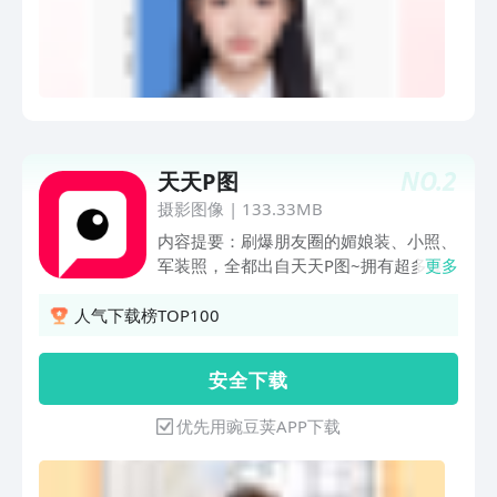
便捷智能的用手机制作证件照。 只需一
键搜索证照名即可， 比如：英语四六
级、幼儿入学照、教师资格证... # 智能
抠图、一键换背景色、更换精美服装 不
论你的身份是求职者还是HR，是职场白
领还是在校学生，都可以轻松便捷的制作
电子版证件照和纸质版证件照，发丝级的
NO.
2
天天P图
抠图引擎让证件照更专业，更自然。 专
业标准的背景色让证件照更合规，背景色
摄影图像
|
133.33MB
多元化匹配你的使用场景，精致脱俗的服
内容提要：刷爆朋友圈的媚娘装、小照、
装更能展示出你美的气质。 # 自然美颜
军装照，全都出自天天P图~拥有超多爆
更多
&精致妆容 彰显自然脸庞 通过AI智能研
款玩法，集自拍相机、美容美妆、疯狂等
究算法提供美白、磨皮、五官立体等功
多功能于一体的P图软件，并登上中国、
人气下载榜TOP100
能，一键还原自己真实自然的美。基于人
马来西亚、越南等多个国家和地区的
像识别算法提供自然妆、清新妆、男神妆
AppStore总榜首位。功能介绍：【自拍
安 全 下 载
等妆容效果打造完美、自然、质感脸庞，
相机】超萌，超好玩的自拍相机。专为人
告别证照不美的时代。 #便捷易用 足不
像定制的美颜滤镜，瘦脸大眼，实时美
优先用豌豆荚APP下载
出户顺丰包邮 软件使用流程简单易操
妆，让相机中的你美破天际。超多美萌动
作，随时随地制作电子版本高清照片以及
效贴纸，让你瞬间成为超卡哇伊的那个。
高清冲印照片，提供顺丰空运包邮，足不
当行的魔幻背景，手势触发，3D装饰，