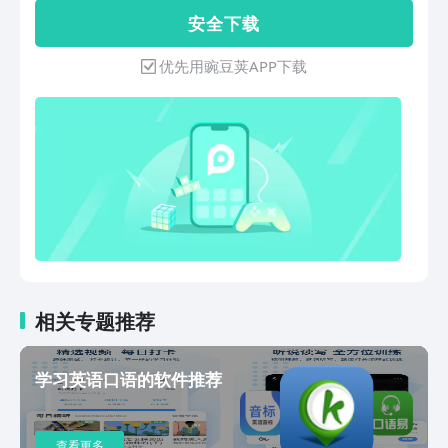
树，覆盖2万+词条，速记词族神器▪ 正版
安 全 下 载
柯林斯英汉双解词典，用英文理解英文▪
全阶段词库，覆盖小学、初中、高中、大
优先用豌豆荚APP下载
学、留学等全阶段需求▪ 200+主流词汇
书和英语教材词表，配合纸质书，同步学
习▪ 近义词、反义词、单词变形，关联记
忆更高效【考试重点，非常突出】▪ 考义
高亮，加粗显示考过的词义，常考词义重
点学▪ 考点标记，加粗显示考过的词组，
核心考点重点记▪ 17万+条历年真题例
句，覆盖中考、高考、四六级、考研和专
升本【记忆，非常有效】▪ 艾宾浩斯记忆
曲线，智能规划复习，高效抗遗忘▪ 原声
例句，帮你理解单词在真实语境中的用
法，理解了才好记 (≧ω≦)▪ 词根词缀，
相关专题推荐
帮你理解单词的内部结构，理解了才好记
o(^▽^)o▪ 地道搭配，帮你理解单词的多
学习英语口语的软件推荐
个词义，理解了才好记 \\(*^▽^*)//▪ 拼
写测试，学完一组拼一拼，会写才肯罢休
【坚持，非常容易】▪ 签到送酷币，组队
查看更多