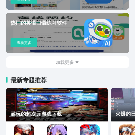
打卡奖励更多▶不背成绩单▪ 200000+
五星好评▪ App Store 背单词推荐应用▪
小米金米奖▪ OPPO 至美奖▪ 腾讯应用宝
小红花奖▪ 豌豆荚设计奖▶不背成长关爱
热门的英语口语练习软件
热线▪ 不背单词应用内：头像 > 更多设置
> 帮助与反馈▪ 微博 / 公众号：不背单词
App
查看更多
加载更多
最新专题推荐
耐玩的超次元游戏下载
火爆的