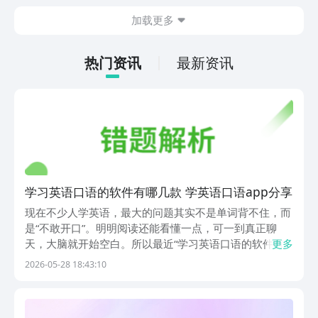
的情况。想省去这些麻烦，直接通过九游
加载更多
app进行下载会更加方便，九游是手游福
利最多的游戏平台，在这里不仅能够看到
游戏资源，还能及时查看后续的消息、活
热门资讯
最新资讯
动内容等相关信息。
学习英语口语的软件有哪几款 学英语口语app分享
现在不少人学英语，最大的问题其实不是单词背不住，而
是“不敢开口”。明明阅读还能看懂一点，可一到真正聊
天，大脑就开始空白。所以最近“学习英语口语的软件有
更多
哪些”这个问题，讨论度一直挺高。很多人会专门找那种
2026-05-28 18:43:10
能跟读、能模仿、还能练发音的软件。下载这类app的时
候，我身边不少朋友都喜欢先去豌豆荚翻一圈。毕竟豌...