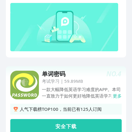
再也不用从A开始了。因为，有我们问题
都解决了~~（此处应有掌声）【托福考
试专用APP】从词库的选取（TPO和真题
中的高频词汇）到功能的设置（TPO核心
单词集合学科分类词汇）根据托福考试特
点量身定制【紧密结合TPO，吃透TPO核
心词汇】将TPO的核心词汇高亮，结合文
章更易学习。学完单词再刷TPO，感觉自
己棒棒哒！【天文地理历史生物，学科词
汇不用怕！】托福中经常考察的学科词汇
汇总，独家编写词汇具体语境，一口气熟
NO.
4
单词密码
悉学科单词。【单词电台随声听 】精选
最受考生欢迎的托福单词书，地铁公交单
考试学习
|
59.89MB
词学习随时随地~
一款大幅降低英语学习难度的APP。本司
一直致力于如何更好地降低英语学习难度
更多
作持续研究，该app运用了 多维记忆(多
达十余种科学记忆方法) 、图片/音视频，
人气下载榜TOP100，当前已有125人订阅
音节拆分+音标+自然拼读，词根词缀专
业分类，达到批量科学记忆，大大提高效
安 全 下 载
率。 超级同步，同步课本、学校、任课