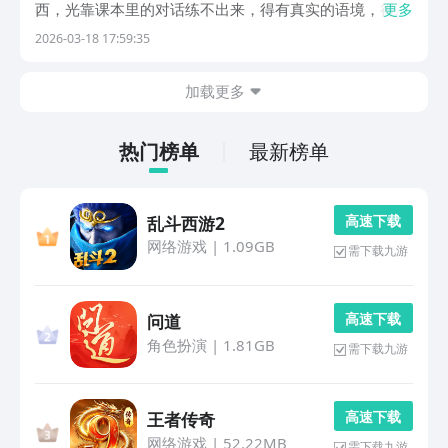
西，光靠课本里的对话练不出来，得有真实的语境，得有
更多
人纠你的发音，得让你反复开口。学习英语口语的软件这
2026-03-18 17:59:35
几年做出了不少花样，小编从豌豆荚上挑了五款，用户评
价比较踏实，功能也各有侧重，整理出来给有需要的人
加载更多
参...
热门榜单
最新榜单
高 速 下 载
乱斗西游2
网络游戏
|
1.09GB
需下载九游
高 速 下 载
问道
角色扮演
|
1.81GB
需下载九游
高 速 下 载
王者传奇
网络游戏
|
52.22MB
需下载九游