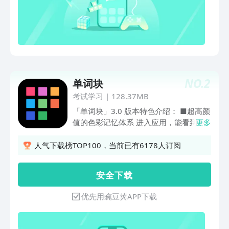
NO.
2
单词块
考试学习
|
128.37MB
「单词块」3.0 版本特色介绍： ■超高颜
值的色彩记忆体系 进入应用，能看到不
更多
同颜色显示的 “单词块”，这是我们独创的
色彩记忆系统。颜色代表你对单词的熟悉
人气下载榜TOP100，当前已有6178人订阅
程度，由 AI 算法根据学习状态算出，让
你直观了解单词掌握情况。而且颜色经精
安 全 下 载
心挑选，漂亮搭配可增加学习趣味、减少
枯燥感。 ■AI算法赋能遗忘曲线复习 普
优先用豌豆荚APP下载
通背单词应用的艾宾浩斯记忆曲线固定僵
硬，仅按预设时间提醒复习。“单词块” 则
为每个单词设独立记忆曲线，以大量用户