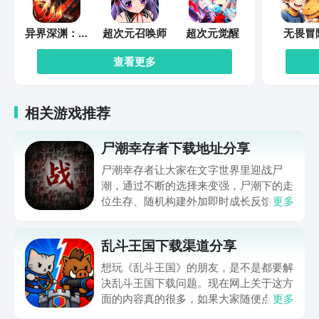
异界深渊：觉
超次元召唤师
超次元觉醒
无畏冒
醒
查看更多
相关游戏推荐
尸潮幸存者下载地址分享
尸潮幸存者让大家在文字世界里迎战尸
潮，通过不断的选择来变强，尸潮下的走
位生存、随机构建外加即时成长反馈，让
更多
不少朋友好奇在哪下，那么下文就带来尸
潮幸存者下载地址的分享，让大家都能进
乱斗王国下载渠道分享
入到这个满是僵尸的世界努力求生，想玩
的可千万别错过，赶快来看一看吧。
想玩《乱斗王国》的朋友，是不是都要解
决乱斗王国下载问题。现在网上关于这方
面的内容真的很多，如果大家随便点击陌
更多
生链接，就很容易遇到安装包信息不完整