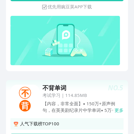
老师、班级课程，课内学习无缝衔接。每
优先用豌豆荚APP下载
日听读，有点读复读+解析+词汇+训练，
动画分级、分级绘本、中西文化、听力专
项训 。 也有名师专项课程。另有实用店
面外贸英语，物流查询(国内+国际物流查
询)，为外贸工作人员提供学习平台和商
务便利，促进国际贸易等。它确实是一款
功能齐全、简单易学的英语app，希望学
员们早日掌握这个语言工具，促进国际交
流。
NO.
5
不背单词
考试学习
|
114.85MB
【内容，非常全面】▪ 150万+原声例
句，在英美剧纪录片中学单词▪ 5万+词组
更多
搭配，海量单词用法，活学活用▪
2000+词根词缀，覆盖近2万词条，用英
人气下载榜TOP100
文的偏旁部首串记单词▪ 5000+棵派生