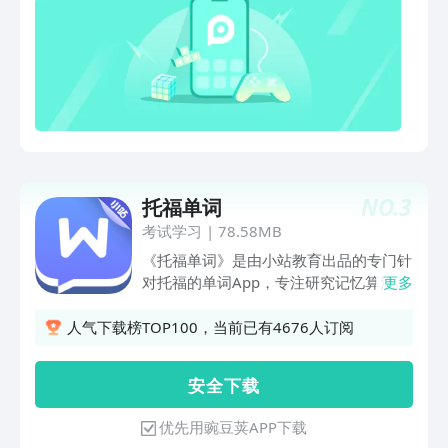
学习情况为样本训练 “单词 — 遗忘曲线”
映射，推导 “词根 — 遗忘曲线”，并不断
修正，科学反馈学者的学习水平与勤奋
度。 ■宇宙最强词库 本应用单词数据库
按考试大纲和语料库词频收录数十万单词
及释义，整合免费与开源资料，用
BNC/COCA 矫正词频，借助自然语言处
理工具包补充标注时态语态、派生词等。
还依据考试大纲、柯林斯星级和牛津
NO.
3
托福单词
3000 核心词标注，凸显单词重要性。 ■
背单词一定要大声说出来 还在心里默念
考试学习
|
78.58MB
单词？试试我们的语音说释义功能，把单
《托福单词》是由小站教育出品的专门针
词意思大声说出来吧！据科学研究，相较
对托福的单词App，专注研究记忆算法，
更多
于心中默念，大声说出释义能够更充分地
专家从真题和TPO中选取考试高频词汇，
刺激多种感官，从而显著增强记忆效果。
按学科分类并结合记忆曲线，充分利用碎
人气下载榜TOP100，当前已有4676人订阅
片时间，短期高效提高你的词汇量。让你
备战托福更高效！如果你是托福考生，词
安 全 下 载
汇量不够、各种记不住，那么在背单词这
道坎上从此不用迷茫在各类单词App或各
优先用豌豆荚APP下载
种厚厚的单词书，亦或是学习资料间了，