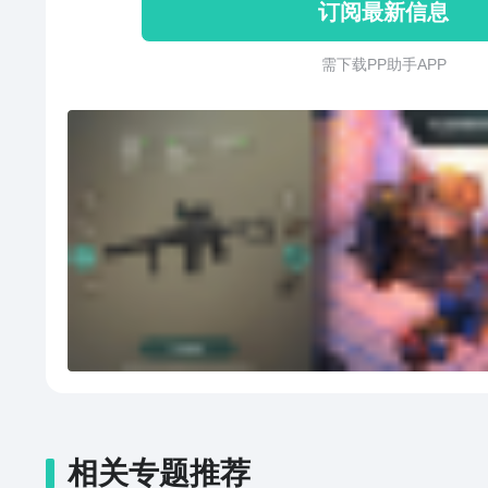
订阅最新信息
需 下 载 P P 助 手 A P P
相关专题推荐