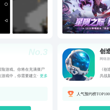
到第一行language就是语言选
可选择为自己想要的语言；
是繁体； 8.选好后双击屏
9.点击左下角的“Y”或者移
.［Android］选项卡可关
重启游戏之后就能看到熟悉的
No.
3
创
网络游
冒险游戏。你将在充满僵尸
《创
在游戏中，你需要建立一个
更多
共战新服
僵尸战斗。非常经典的末日
星灵
吧！
的啾
人气预约榜TOP10
宠物
魅力
万物