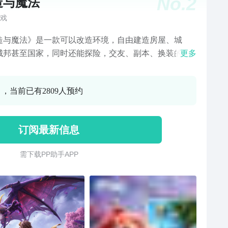
No.
2
造与魔法
戏
造与魔法》是一款可以改造环境，自由建造房屋、城
城邦甚至国家，同时还能探险，交友、副本、换装的高
更多
生存手游。玩家可以在沙漠、丛林、草原、海滩等多种
环境降生，探索上古遗迹的时候，甚至还能够创建属于
0 ，当前已有2809人预约
的文明。
订阅最新信息
需 下 载 P P 助 手 A P P