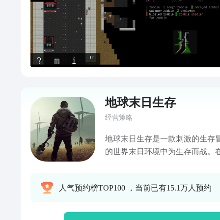
到interface选项卡； 6.光标挪移
项，单点屏幕或者左右滑动屏幕
7.中文天朝是简体，中文中国台湾
幕，提示你是否要保存你的选择； 
动光标到Y后单击屏幕表示确定。 PS
闭震动并全屏游戏。 如下 然后
中文界面了！
地球末日生存
经营策略
地球末日生存是一款刺激的生存
的世界末日环境中为生存而战。
生存堡垒，找到生存资源，并与
题材，感兴趣的小伙伴快来下载
人气预约榜TOP100 ，当前已有15.1万人预约