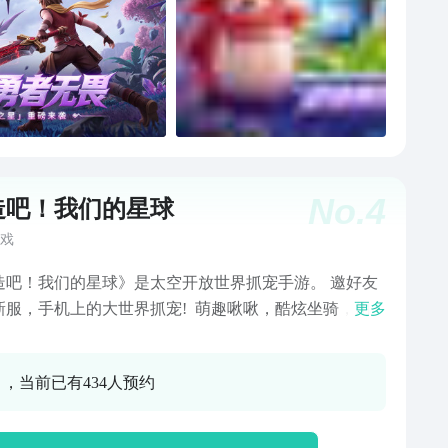
No.
4
造吧！我们的星球
戏
造吧！我们的星球》是太空开放世界抓宠手游。 邀好友
，手机上的大世界抓宠! 萌趣啾啾，酷炫坐骑，用
更多
魔方带它们回家。 绝不打工！太空探索新时代！ 勤劳
啾将成为你解放双手的好搭档！ 啾啾养成计划！ 带着
0 ，当前已有434人预约
们战斗升级，成为啾啾大师吧！ 感受大世界无尽探索的
！ 四大生态七颗星球，等你探索！ 顶级啾啾全能抓，
可进交易行。 拒绝数值贩卖，自由交易没烦恼！