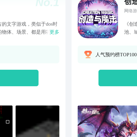
No.
1
创
网络游
的文字游戏，类似于dos时
《创
的物体、场景、都是用符号
更多
池、
中你将扮演一名末世的幸存
自由
去。游戏与伊洛纳类似，拥
不同
人气预约榜TOP10
操作。 2.游戏有点类似于
自己
国内第一批电脑玩家回忆起
此奇特的方式来让玩家进行
戏差不多。世界刚刚毁灭！
坚持下去啊！在这里，你就
戏自带中文，可在设置中调
游戏，进入到主界面； 2.左
setting，如下 3.单点
返回取消。） 4. 光标出
。进入详细设置； 5. 点击屏
向右移动选项卡）使光标移动