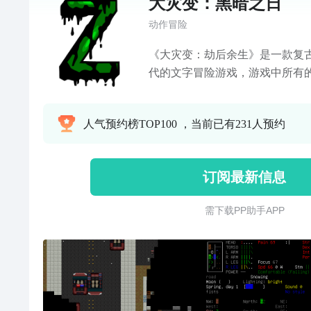
大灾变：黑暗之日
动作冒险
《大灾变：劫后余生》是一款复古
代的文字冒险游戏，游戏中所有
代表的。 游戏特点： 1.游戏
者，在危机重重的世界上生存下
人气预约榜TOP100 ，当前已有231人预约
有极高的自由度，以及同样复杂的
战斗无止境，游戏风格会让那些
曾经的DOS界面，游戏正是用如
订阅最新信息
游戏，跟目前比较流行的沙盒游
你作为人类唯一的希望！一定要
需 下 载 P P 助 手 A P P
是那微小但是唯一的救世主！ 游
出； 中文语言设置步骤： 1.打开
右滑动可以改变光标位置，把光标移动到
手机屏幕（单点屏幕是确定，双击是
现在options位置，继续单击屏幕
幕左下角问号右侧的>按键（是