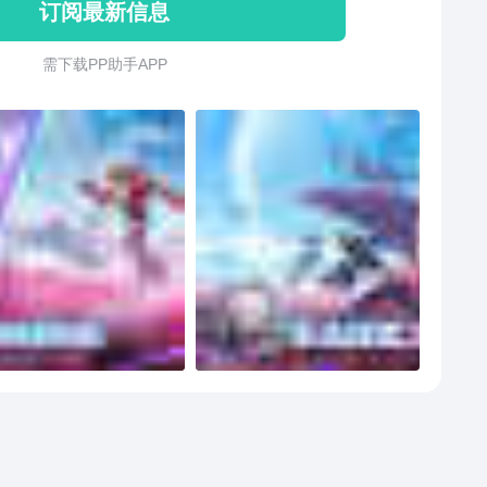
订阅最新信息
需 下 载 P P 助 手 A P P