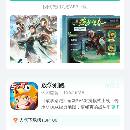
游戏方式，只要坚持到底，就有反败为胜
优先用九游APP下载
的可能！
NO.
5
放学别跑
休闲益智
|
156.26MB
《放学别跑》全新5V5对抗模式上线！传
承MOBA经典地图，更畅爽的战斗节奏！
更多
在2D的卡通世界操纵一群英雄，利用风
骚的走位、精准的技能施放，来迎取一场
人气下载榜TOP100
场战斗的胜利！ 脸探草丛，极限反杀，