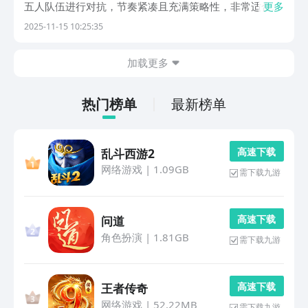
五人队伍进行对抗，节奏紧凑且充满策略性，非常适合追
更多
求公平对决与即时反应操作的用户。尽管当前市场中此类
2025-11-15 10:25:35
手游数量众多，但真正具备优质玩法与平衡机制的作品并
不多见。接下来，本文将为大家精选五款值得尝试的5
加载更多
热门榜单
最新榜单
高 速 下 载
乱斗西游2
网络游戏
|
1.09GB
需下载九游
高 速 下 载
问道
角色扮演
|
1.81GB
需下载九游
高 速 下 载
王者传奇
网络游戏
|
52.22MB
需下载九游