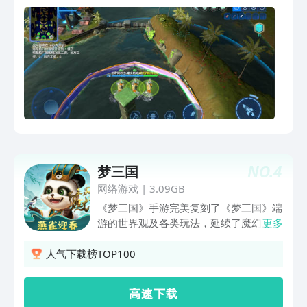
游戏支持5v5、3v3、1v1，平均每局时
间为10分钟以内-除竞技场模式之外，还
有人机对战模式和单机模式十多种各具特
色的舰船，近50种武器和装备，你可自
由搭配并采用不同的战术：--你可以选择
大型船只和近距离武器，利用防高攻高的
特点来摧毁敌人，成为团队中的MVP--也
可以选择小型但快速的船只，利用远距离
武器来远程压制敌人--还可以选择辅助类
船只，为友方船只提供强力的支援想象一
下，你可以亲自操作所选择的船只，采用
NO.
4
梦三国
你独创的武器搭配，凭借你的战术突击，
迅速抢下MVP，并在10分钟内摧毁敌方
网络游戏
|
3.09GB
基地！通过一场又一场的胜利来提升你的
《梦三国》手游完美复刻了《梦三国》端
军阶，证明自己可以成为一位优秀的舰队
游的世界观及各类玩法，延续了魔幻三国
更多
指挥官！做好战斗准备吧，指挥官！这款
风的画面风格与角色设定，保留了端游经
游戏还原了传统Boom海战、Dota 大海
典的 MOBA+RPG 综合玩法，提供多种
人气下载榜TOP100
战等PC海战游戏的双线竞技模式，又有
模式的 PVP 和 PVE 形式，拥有前所未有
着可持续成长的碎片升级体系和每日任务
的MOBA新体验。
高 速 下 载
系统，我们致力打造出魅力无穷且公平的