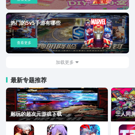
热门的5v5手游有哪些
查看更多
加载更多
最新专题推荐
耐玩的超次元游戏下载
三人同