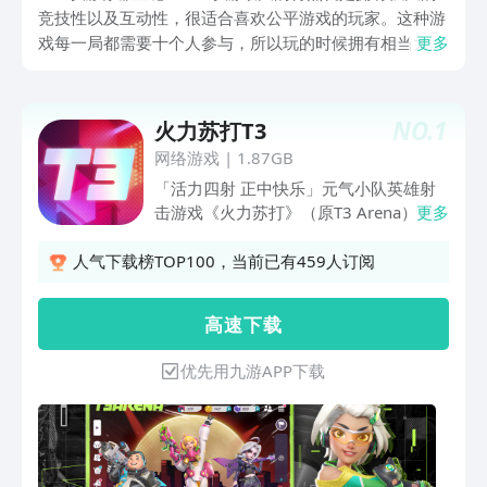
竞技性以及互动性，很适合喜欢公平游戏的玩家。这种游
戏每一局都需要十个人参与，所以玩的时候拥有相当大的
更多
变数，十分考验玩家的反应能力。目前市面上这类型的游
戏数量非常多，不过优质的五人游戏数量并不是很多，今
天小编就给大家总结五款自认为好玩的手游。
NO.
1
火力苏打T3
网络游戏
|
1.87GB
「活力四射 正中快乐」元气小队英雄射
击游戏《火力苏打》（原T3 Arena）来
更多
咯！快节奏、易上手的游戏体验，随手就
能开启一场轻松刺激的射击对战。在这
人气下载榜TOP100，当前已有459人订阅
里，你将化身枪法有型的怪咖英雄，从摇
滚歌手到外星生物，超过N种潮酷造型收
高 速 下 载
集，努力成为联赛最炫的头号人物吧！3-
5分钟的多种玩法模式，还有超轻松的自
优先用九游APP下载
动开火功能，无论你是独来独往的技术大
神，还是偏爱组队的射击小白，都能一起
享受最纯粹的对喷快乐！「三分一局 随
开随赢」平均只需要3-5分钟一局的快节
奏玩法，6秒无限复活的对战机制，任何