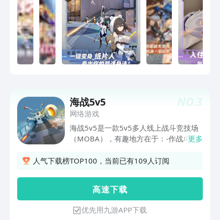
娱乐模式等你体验，快来pick你的心动玩
法！
NO.
3
海战5v5
网络游戏
海战5v5是一款5v5多人线上战斗竞技场
（MOBA），有趣地方在于：-作战单元
更多
是舰船（而不是人），每种船只均可搭配
多种武器和装备-所有武器均是自动开
人气下载榜TOP100，当前已有109人订阅
火，各有不同的射程和发射频率，随机攻
击在射程内的敌船-因此舰船和武器的合
高 速 下 载
理搭配、时刻注意距离的控制，是特别重
要的战斗要素！游戏功能：-与世界各地
优先用九游APP下载
的玩家组队，操控战舰，摧毁敌方基地-