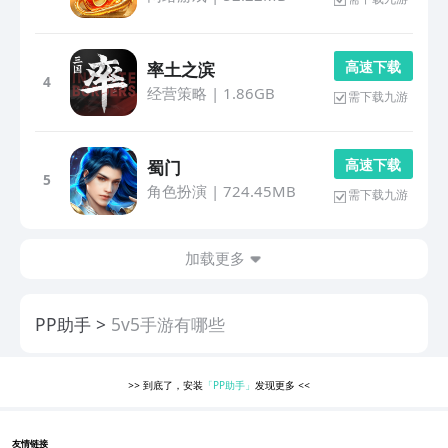
高 速 下 载
率土之滨
4
经营策略
|
1.86GB
需下载九游
高 速 下 载
蜀门
5
角色扮演
|
724.45MB
需下载九游
加载更多
PP助手
5v5手游有哪些
>>
到底了，安装
「PP助手」
发现更多
<<
友情链接