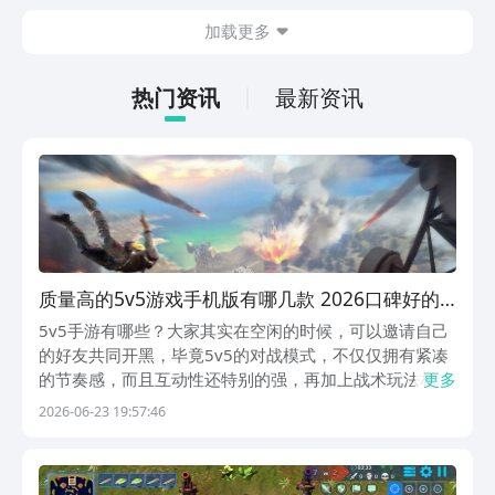
在什么地方呢？玩家只需要通过以下的链
加载更多
接就可以下载。游戏的上手门槛还是比较
低的，一只手就可以操控，很适合用来去
打发无聊的时间，可玩性真的比较高。
热门资讯
最新资讯
质量高的5v5游戏手机版有哪几款 2026口碑好的
5v5手游合集推荐
5v5手游有哪些？大家其实在空闲的时候，可以邀请自己
的好友共同开黑，毕竟5v5的对战模式，不仅仅拥有紧凑
的节奏感，而且互动性还特别的强，再加上战术玩法相对
更多
独特。所以说很多玩家对它的认可度比较高，其实大家在
2026-06-23 19:57:46
挑选此类游戏时可以去手游福利最高的九游平台下载，在
九游平台玩家还有机会能够获得节假日活动万元无门...