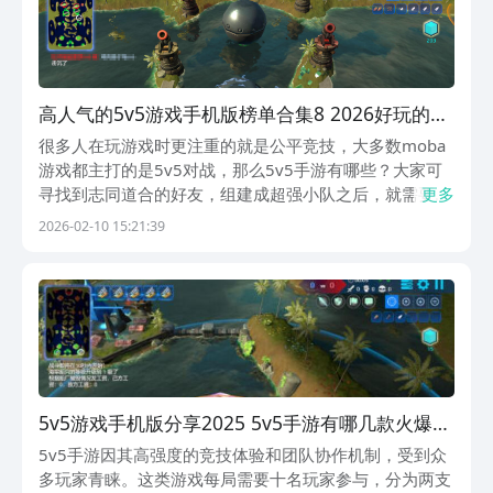
高人气的5v5游戏手机版榜单合集8 2026好玩的
5v5手游before_2
很多人在玩游戏时更注重的就是公平竞技，大多数moba
游戏都主打的是5v5对战，那么5v5手游有哪些？大家可
寻找到志同道合的好友，组建成超强小队之后，就需要和
更多
更多对手相互较量。对战的场景完全不同，有的是热血格
2026-02-10 15:21:39
斗，有的是一望无际的海战。在体验这些游戏之前，千万
不要忘记在阿里巴巴灵犀互娱旗下的九游app领...
5v5游戏手机版分享2025 5v5手游有哪几款火爆的
选择
5v5手游因其高强度的竞技体验和团队协作机制，受到众
多玩家青睐。这类游戏每局需要十名玩家参与，分为两支