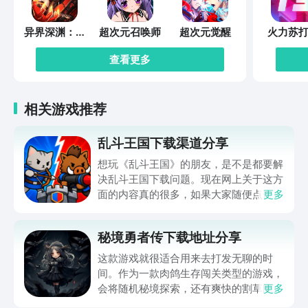
异界深渊：觉
超次元召唤师
超次元觉醒
火力苏打
醒
查看更多
相关游戏推荐
乱斗王国下载渠道分享
想玩《乱斗王国》的朋友，是不是都要解
决乱斗王国下载问题。现在网上关于这方
面的内容真的很多，如果大家随便点击陌
更多
生链接，就很容易遇到安装包信息不完整
的情况。想省去这些麻烦，直接通过九游
秘境勇者传下载地址分享
app进行下载会更加方便，九游是手游福
利最多的游戏平台，在这里不仅能够看到
这款游戏就很适合用来去打发无聊的时
游戏资源，还能及时查看后续的消息、活
间。作为一款肉鸽生存闯关类型的游戏，
动内容等相关信息。
会将随机秘境探索，还有爽快的割草闯关
更多
全部都放在一起。秘境勇者传下载地址是