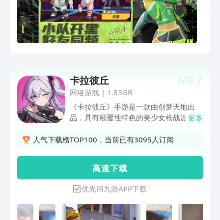
场合都能来上一把，要的就是这种随时随
地畅快开喷的爽劲！「自动开火 谁上都
行」轻松无负担的自动开火功能，只需要
将准星对上敌人就能自动射击，低门槛的
操作手法，让萌新对上老鸟也有了翻盘的
底气，再也不用担心对枪被朋友嫌弃啦！
「元气英雄 潮酷不停」近30名美漫风格
NO.
2
卡拉彼丘
的英雄人设等你收集，每位都拥有独一无
二的特色技能/战斗风格，他们抱着不尽
网络游戏
|
1.83GB
相同的目标来到联赛，一起站上最炫酷的
《卡拉彼丘》手游是一款由创梦天地出
赛场展开对决吧。「小队开黑 好友同
品，具有颠覆性特色的美少女枪战派对手
更多
频」谁不想和朋友来上一局轻松刺激的射
游。以独创的弦化系统为核心，构建出颠
击对战呢！实时语音让你可以与朋友随时
覆传统的对战博弈。在游戏中你将化身承
人气下载榜TOP100，当前已有3095人订阅
交流战术，不论你是斜杠青年、游戏发烧
载人类未来的超弦体，与队友紧密配合，
友还是日常打工人，都能在这里无压力表
在不同游戏模式中，制定不同战术，以在
高 速 下 载
达，想说就说尽情开麦！「多模乱斗 原
攻防模式中赢下对局为最终胜利目标。
地火拼」你不仅可以体验到轻松休闲的
优先用九游APP下载
3v3模式，也可以选择更体现团队配合更
激烈刺激的5v5对战，更有水晶攻防、占
领据点、护送运载、金币抢夺……等各种