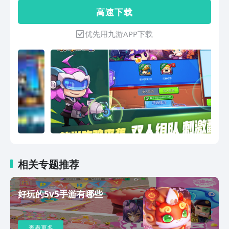
八十种天赋，上百种成长路线。这绝对是
高 速 下 载
你从没玩过全新版本！英雄！去战斗！
优先用九游APP下载
相关专题推荐
好玩的5v5手游有哪些
查看更多