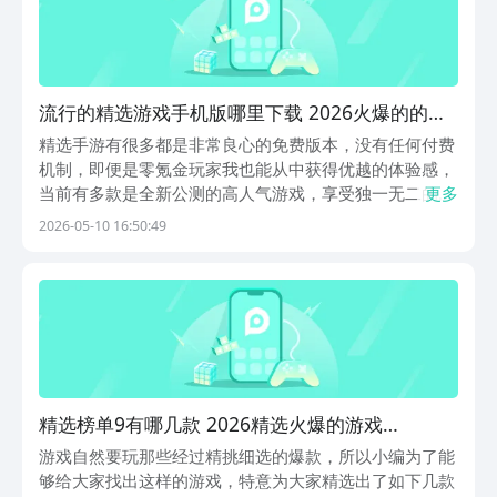
流行的精选游戏手机版哪里下载 2026火爆的的精
选手游排名
精选手游有很多都是非常良心的免费版本，没有任何付费
机制，即便是零氪金玩家我也能从中获得优越的体验感，
当前有多款是全新公测的高人气游戏，享受独一无二的欢
更多
乐体验，感兴趣的玩家跟随小编共同了解下方内容，并到
2026-05-10 16:50:49
九游中下载，这是手游福利最多的游戏平台，是阿里巴巴
灵犀互娱旗下的大平台，玩手游上九游，海量代金券和
礼...
精选榜单9有哪几款 2026精选火爆的游戏
before_1
游戏自然要玩那些经过精挑细选的爆款，所以小编为了能
够给大家找出这样的游戏，特意为大家精选出了如下几款