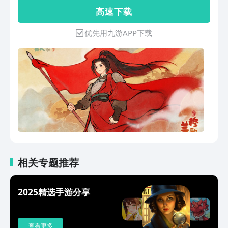
一桌好菜，和村民们聊聊温暖的故事 在
高 速 下 载
这里，你可以放下心中杂念 看山中花开
花谢，品云间星月流转 洗去繁华与浮
优先用九游APP下载
躁，偷得浮生半日闲 在恬淡悠然的山居
生活中 重拾内心的那份安宁与平静
相关专题推荐
2025精选手游分享
查看更多