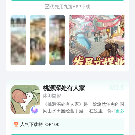
始，逐步发展为连锁巨贾！
优先用九游APP下载
NO.
5
桃源深处有人家
休闲益智
《桃源深处有人家》是一款悠然治愈的国
风山水田园经营手游。 在这里，你将伴
更多
随哥哥妹妹，一同回到童年的小茅屋 你
可以和小萝卜们一起耕地种植，建设自己
人气下载榜TOP100
温馨的田园小家 也可以在清风明月下备