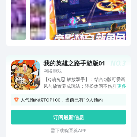
色，新联动，新玩法，新福利！火热暑期
体验，尽在超时空跑跑！
NO.
3
我的英雄之路手游版01
网络游戏
【Q萌兔忍 解放双手】：结合Q版可爱画
风与放置养成玩法；轻松休闲不伤肝！
更多
【命定奇缘 红颜相伴】：跨时空联动，
海量专属奇缘角色限定登场，给你不一样
人气预约榜TOP100，当前已有19人预约
的感觉！ 【海量英雄 随心挑选】：羁绊
英雄获取简单，养成轻松；挂机就把战力
订阅最新信息
提！ 【流派搭配 策略为王】：羁绊英
雄、通灵兽组合流派、多种搭配影响战斗
需 下 载 豌 豆 荚 A P P
走向，百变阵容相互克制，草根逆袭不是