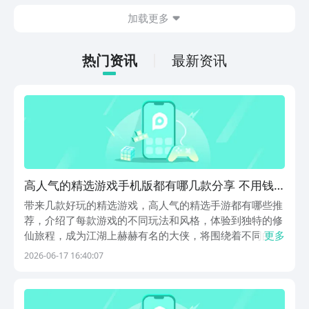
出现的敌方兵力，士兵分为多种类型，每
加载更多
一种士兵都有自己独特的技能，及运用的
方法，可能玩家对这款游戏也颇感兴趣，
急切的想要连接，现在，就和小编一起来
热门资讯
最新资讯
阅览一下吧！
高人气的精选游戏手机版都有哪几款分享 不用钱
玩的精选手游安卓下载2026
带来几款好玩的精选游戏，高人气的精选手游都有哪些推
荐，介绍了每款游戏的不同玩法和风格，体验到独特的修
仙旅程，成为江湖上赫赫有名的大侠，将围绕着不同的主
更多
题展开游戏，都是最新上线的游戏作品，上线能够领取到
2026-06-17 16:40:07
很多福利，有兴趣的朋友们可以一起查看，下文都带来了
很详细的内容。1、《真魂修仙》《真魂修仙》踏上一
条...