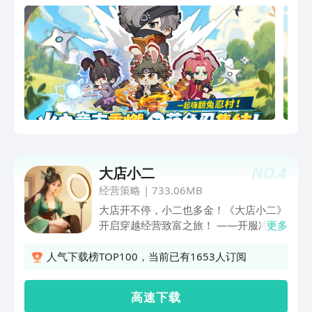
梦，你就是最强兔忍！
NO.
4
大店小二
经营策略
|
733.06MB
大店开不停，小二也多金！《大店小二》
开启穿越经营致富之旅！ ——开服冲
更多
刺！可领万亿银票和280抽 ——登录解锁
传奇门客，集结门客一起开店！ 你在时
人气下载榜TOP100，当前已有1653人订阅
空交易所的影响下，穿越到开元二十三
年。你将从一间小店开始，用现代知识与
高 速 下 载
经营头脑降维打击，从一间破旧糕点店开