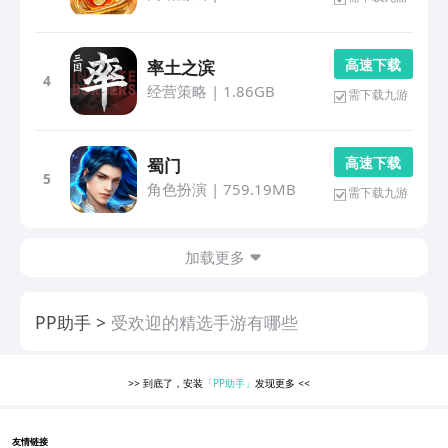
高 速 下 载
率土之滨
4
经营策略
|
1.86GB
需下载九游
高 速 下 载
蜀门
5
角色扮演
|
759.19MB
需下载九游
加载更多
PP助手
受欢迎的精选手游有哪些
>>
到底了，安装
「PP助手」
发现更多
<<
友情链接