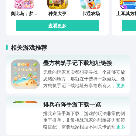
奥比岛：梦想
种菜大亨
卡通农场
土耳其方
国度
除202
查看更多
相关游戏推荐
叠方构筑手记下载地址链接
无数的玩家其实都想要寻找一个能够安放
思绪的地方，那就在于选择一款游戏。叠
方构筑手记下载地址分享给所有人，这一
更多
款游戏玩起来还是比较简单的，主要是以
休闲体验为主，可以满足大家的体验心
排兵布阵手游下载一览
情。如果大家想要下载这款游戏，其实方
法很简单，通过以下的链接即可先来看一
排兵布阵手游下载，游戏的玩法非常的侧
下游戏的主要乐趣吧。
重于排兵，非常挑战玩家的思维能力和策
略搭配，需要玩家根据不同关卡的玩法设
更多
计，提前的进行策划和部署，还能够迎战