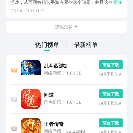
游戏，从而回答精选手游有哪些这个问题，并且这些精选
更多
游戏都是得到了九游平台官方认可的热门游戏，所以下载
2026-01-21 17:11:38
这些游戏我推荐到九游平台，因为其还拥有的手游福利最
多最好，甚至还有节假日活动万元无门槛券免费抽，0
加载更多
元...
热门榜单
最新榜单
高 速 下 载
乱斗西游2
网络游戏
|
1.09GB
需下载九游
高 速 下 载
问道
角色扮演
|
1.81GB
需下载九游
高 速 下 载
王者传奇
网络游戏
|
52.22MB
需下载九游