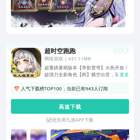
NO.
2
超时空跑跑
网络游戏
|
431.11MB
超重磅暑期版本【帝影焚穹】火热开放！
超强力全新角色【阎】横空出世，见证极
更多
道帝王君临时光海！国民级IP《非人哉》
联动上线，精彩联动内容启动！海量福利
人气下载榜TOP100，当前已有943人订阅
免费领取，三十连抽、S级角色与稀有道
具签到即领！《非人哉》联动皮肤全新游
高 速 下 载
园玩法，萌气十足不可错过！帝王专属协
战【夜无心】，暗夜伯爵帅气登场！帝陵
优先用九游APP下载
杀神现世，夺取他的宝藏，获取神秘相
纸、洗练之砂等珍贵资源！首充双倍、光
团等级礼包重置，性价比拉到最高！新角