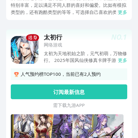
特别丰富，足以满足不同人群的喜好和偏爱。比如有模拟
类型的，还有跑酷类型的等等，可选择自己喜欢的类型，
更多
开启全新的游戏之旅。现在人们的精神压力都比较大，总
喜欢远离城市的喧闹，走在特别安逸的桃源生活中，那么
桃源深处有人家就是很好的选择，不妨从中正确挑选一款
NO.
1
太初行
吧。
网络游戏
太初为天地初始之阶，元气初萌，万物修
行。 2025年国风仙侠修真卡牌手游《太
更多
初行》重磅来袭，不肝不氪轻松登仙，邀
您踏入水墨仙阙，共赴一场不染凡尘的修
人气预约榜TOP100，当前已有2人预约
真之梦，吾等在此静候道友登临！
订阅最新信息
需 下 载 九 游 A P P