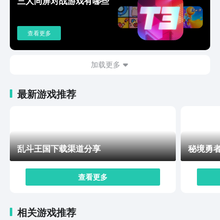
三人同屏对战游戏有哪些
将就可以往秦阵营的斩杀阵容走，靠消灭敌方的随从触发
各种加属性的效果，让队伍的战力越打越强，要是前期拿
到的部将比较杂，也能试试混搭阵容，比如用白虎搭配白
查看更多
泽，这样每回合都能稳定拿到好几张锦囊牌，相当于不用
愁没锦囊用，不管是进攻还是防守都有更多办法。总的来
说千机阵不是靠死记硬背套路就能赢的游戏，实际玩的时
加载更多
候还得结合每一局的情况调整，千机阵下载方式已经介绍
完了，不管是想赶紧上分，还是就想随便玩两局图个乐，
最新游戏推荐
都能找到适合自己的玩法，玩得多了自然就知道什么时候
该赌高星卡，什么时候该稳扎稳打，每一局的体验也会更
有意思，不会觉得千篇一律。
乱斗王国下载渠道分享
秘境勇
查看更多
相关游戏推荐