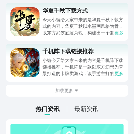
华夏千秋下载方式
今天小编给大家带来的是华夏千秋下载方
式的内容，华夏千秋以水墨画风格为骨，
以东方武侠底蕴为魂，构建出一个兼具沉
更多
浸感与多元玩法的古风世界，游戏将策略
战斗、田园生活、角色交互与随机探索熔
千机阵下载链接推荐
于一炉，让玩家在水墨勾勒的山川市井
间，既能体验猜招对决的策略博弈，也能
小编今天给大家带来的内容是千机阵下载
感受农耕烹饪的田园之趣，接下来跟小编
链接推荐，千机阵是一款以东方幻想为背
一起来看看吧。
景打造的卡牌类游戏，该手游主打的是公
更多
平竞技和国风元素，很值得大家体验。因
为游戏目前还在预约阶段，所以要做的就
加载更多
是通过靠谱的地址去进行游戏，这样可以
方便接下来进行各种操作。
热门资讯
最新资讯