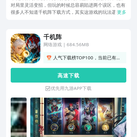
对局里灵活变招，但玩的时候总容易陷进两个误区，也有
很多人不知道千机阵下载方式，其实这游戏的玩法逻辑挺
更多
清晰的，只要把每个阶段该干的事理清楚就行，这份攻略
就不扯复杂的数据，会把游戏的核心环节的要点拆解开，
帮大家理明白每一步的注意事项。
千机阵
网络游戏
|
684.56MB
人气下载榜TOP100，当前已有
24人订阅
高 速 下 载
优先用九游APP下载