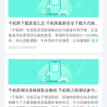
千机阵下载渠道汇总 千机阵最新安全下载方式推
荐
《千机阵》凭借其高强度策略对抗与紧凑对局节奏，正迅
速成为轻度竞技玩家的新宠。单局时长控制在3—5分钟以
内，充分适配通勤、午休等碎片化场景，让玩家随时开启
更多
一场高密度决策的战术博弈。那么，《千机阵》下载渠道
2025-12-23 00:07:02
有哪些？答案已为你梳理清晰，无需多方查找，官方指定
入口即刻直达。《千机阵》最新下载地址》》》》》#
千机阵测试资格获取全教程 千机阵入阵测试参与
方式指引
《千机阵》目前正处于测试阶段，其独特的简化自走棋机
制吸引了大量策略类游戏爱好者的关注，不少玩家纷纷询