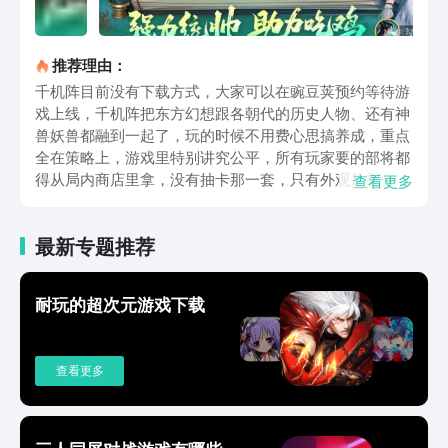
推荐理由：
千机阵目前没有下载方式，大家可以在豌豆荚预约等待游
戏上线，千机阵把东方幻想跟各朝代的历史人物、还有神
兽妖兽都融到一起了，玩的时候不用费心思搞养成，重点
全在策略上，游戏里特别讲究公平，所有玩家要的部将都
得从局内商店里拿，没有抽卡那一套，只有外观是需要花
查看更多
钱的，不管玩得久还是刚上手，能不能赢主要看自己怎么
安排策略，游戏里有三十多个统帅全是免费能用的，每次
最新专题推荐
开局都会出四个统帅让选，每个统帅的技能都不一样，基
本就决定了前期该往哪个方向玩。前期发育的时候开局给
的金币别着急花出去，先攒着升商店等级更靠谱，商店等
耐玩的超次元游戏下载
级越高后面能刷到的高星级部将就越多，前期就算拿到低
星级的部将，也不用硬留着，除非是要凑阵营的羁绊效
果，另外得好好利用统帅的技能，比如选女娲当统帅，她
查看更多
的技能能直接拿到金色部将，前期要是有个高星级部将撑
场面，发育的节奏能快很多。选阵容的时候得灵活点，不
能一开始就认定某一套阵容不换，开局拿到什么部将、选
了哪个统帅，都会影响阵容的方向，前期刷到秦阵营的部