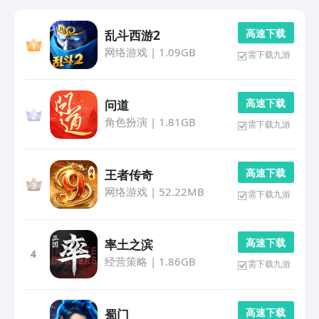
高 速 下 载
乱斗西游2
网络游戏
|
1.09GB
需下载九游
高 速 下 载
问道
角色扮演
|
1.81GB
需下载九游
高 速 下 载
王者传奇
网络游戏
|
52.22MB
需下载九游
高 速 下 载
率土之滨
4
经营策略
|
1.86GB
需下载九游
高 速 下 载
蜀门