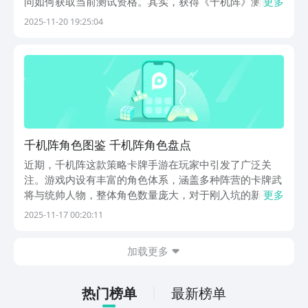
问如何获取当前测试资格。其实，获得《千机阵》测试资
更多
格的流程非常简单，只需几步操作即可完成，想要提前体
2025-11-20 19:25:04
验这款游戏核心玩法的用户不妨仔细了解下文内容，轻松
掌握参与方式。据悉，《千机阵》首次“入阵测试”已经
千机阵角色图鉴 千机阵角色盘点
近期，千机阵这款策略卡牌手游在玩家中引发了广泛关
注。游戏内设有丰富的角色体系，涵盖多种阵营的卡牌武
将与统帅人物，整体角色数量庞大，对于刚入坑的新手玩
更多
家来说，往往难以快速分辨各角色的定位与用途。本期内
2025-11-17 00:20:11
容将围绕部分核心角色进行解析，帮助新人玩家更好地理
解千机阵中的角色机制与搭配思路，以下为精选角色图鉴
加载更多
说
热门榜单
最新榜单