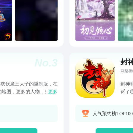
No.
3
封
网络游
游戏伏魔三太子的重制版，在
封神
的地图，更多的人物，更丰
更多
诉了
版没有的本作也有，低端局
讨伐
的诛仙阵，万仙阵，通通让
水，无
人气预约榜TOP100
感。四大部洲，无数boss等
找龙
师父
吒巧