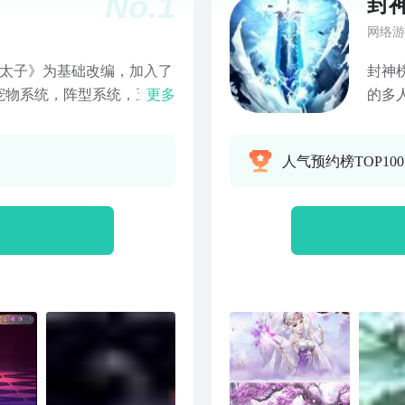
No.
1
封
网络游
三太子》为基础改编，加入了
封神
宠物系统，阵型系统，五行
更多
的多
数据互通，随时随地都可以
一个
专属，装备前缀，装备强
的游
人气预约榜TOP100
捉敌人帮助你战斗，帮你加
仙侠
伤与复活，培养宠物，给宠物使
包等
能使其更为强大。全新的剧
线与主线，如哪吒闹海，东
轩辕，伏羲，神农等
原本的4角色了，加入了许多
子，杨婵等等。。。。角
控，一个角色也可以玩出多
...