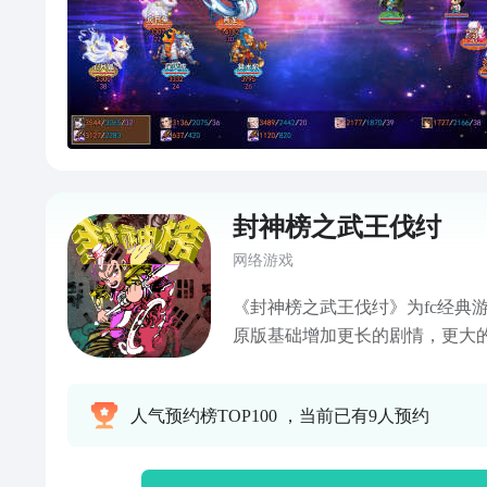
封神榜之武王伐纣
网络游戏
《封神榜之武王伐纣》为fc经典
原版基础增加更长的剧情，更大
富的法宝。原版有的本作有，原
的十绝阵，九曲黄河阵，高端局
人气预约榜TOP100 ，当前已有9人预约
你杀过瘾，完整体验封神量劫的快
你挑战。