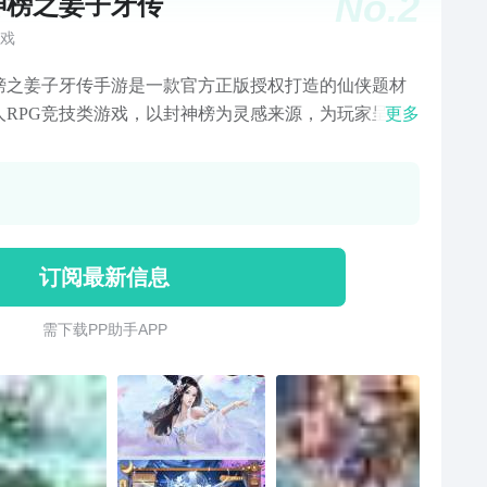
No.
2
神榜之姜子牙传
戏
榜之姜子牙传手游是一款官方正版授权打造的仙侠题材
人RPG竞技类游戏，以封神榜为灵感来源，为玩家呈现
更多
唯美的仙侠世界。在封神榜之姜子牙传游戏中，有全新
戏剧情以及最刺激最好玩的游戏玩法，3D引擎打造开放
世界，玩家可以自由探索，同时登陆就送VIP，元宝大礼
你来领取，赶快下载封神榜之姜子牙传一起玩吧！
订阅最新信息
需 下 载 P P 助 手 A P P