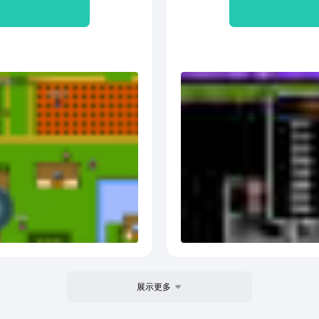
为西
分分
王、
朝歌
作为
宫、
为贯
吒从
小龙
与哪
一起
哪吒
杨戬
在师
妖。
展示更多
子求
姜太