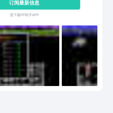
订阅最新信息
伯侯出山平天下。一路上，哪吒和三位得力伙伴经历了
合合，但还是齐心协力打败四大恶人、屠女人暴君国
需 下 载 P P 助 手 A P P
战魔家四将、杀梅山七怪、大战美猴王、力敌闻太师、
城戮三精直取纣王项上首级，助西伯侯完成江山大业！
一款极具代表性的RPG，游戏集成了队友、装备、迷
剧情、战斗等诸多经典元素。【角色与剧情】哪吒：作
穿整个游戏不可或缺的主角，经过无数冒险和历练，哪
一个天真无邪的小童子一步步成长为斩妖除魔的大拿。
女：游戏中唯一的女性队友，性格聪明伶俐古灵精怪，
吒不打不相识，最终被哪吒的人格魅力所征服并与哪吒
踏上斩妖除魔维护正义的征途。中途被魔家四将捉走，
与杨戬齐心协力打败魔家四将将其救回。杨戬：年轻的
精力旺盛酷爱爬树，虽然爱好童真奇特但是武功高强。
父玉鼎真人的介绍下与哪吒和小龙女并肩作战力战群
在佳梦关被魔家四将毒物所伤，两位队友不离不弃找仙
的解药才将命悬一线的杨戬救活。姜太公：足智多谋的
公姜子牙在西伯侯诚意邀请之下出山，与哪吒、小龙