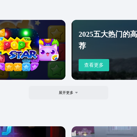
女、
得力
【道
个角
2025五大热门的
里买
整套
荐
统】
的普
查看更多
小仙
一定
一招
一套
展开更多
备不