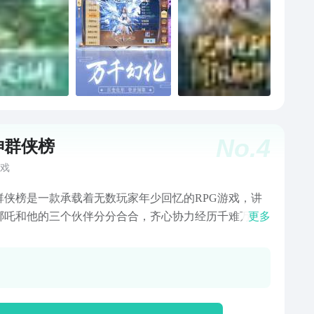
No.
4
神群侠榜
戏
群侠榜是一款承载着无数玩家年少回忆的RPG游戏，讲
哪吒和他的三个伙伴分分合合，齐心协力经历千难万险
更多
暴君纣王的故事。懵懂无知的少年哪吒在东海之滨戏
意间惹怒东海龙王......陈塘关连月降雨，哪吒前往海底
王算账，最终为了不连累父母自刎以谢罪。后经哪吒的
太乙真人从中调解，哪吒踏上了修炼之旅。修炼途中哪
遇鬼灵精怪的小龙女，寻访武艺高超的杨戬，请姜太公