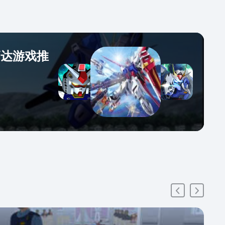
杨戬一路披荆斩棘途中遭闻太师暗算丢失魂魄，在几个
伙伴的帮助下重返人间，最终帮西伯侯完成伐纣大业。
具与装备】游戏中有近150种道具物品和丰富的装备。每
色都有自己的专属装备。随着剧情的推进，可以在城镇
高达游戏推
到更有威力的武器和更坚固的防具。每个人最后都有一
终极装备，收集控们可不要错过任何一件哦！【战斗系
每个角色都有各自独特的战斗或辅助技能。哪吒是强力
攻群攻的战士，小龙女是以加血和解debuff为主的辅助型
女，杨戬擅长用法术无视妖怪防御进行攻击，姜太公在
条件下可以为队友加强力的攻防buff，后期姜太公会领悟
终极术可秒杀一切小怪。各路妖魔鬼怪都可能有自己的
特殊技能和debuff，所以各位在修仙途中切记带足药品以
时之需。Boss怪可能需要用特殊道具才能将其降服。