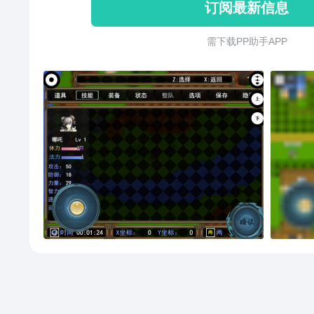
订阅最新信息
需 下 载 P P 助 手 A P P