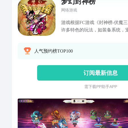
梦幻封神榜
网络游戏
游戏根据FC游戏《封神榜-伏魔
许多特色的玩法，如装备系统，
克制等等。并且手机端和电脑端
玩。装备系统：神兵利器，角色
人气预约榜TOP100
化，装备品质宠物系统：可以捕
BUFF,帮你攻击，甚至帮你疗
用技能书，让宠物学会更多的技
订阅最新信息
情，与原版相比，加入大量的支
鲁姜文焕，九曲黄河阵，蚩尤，
需 下 载 P P 助 手 A P P
等。。。。全新的角色，不在是
的角色，如幽冥，黄天化，雷震
色、技能加点，角色发展让你掌
种类型。封神塔挑战，渡劫模式等等.