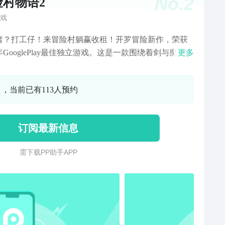
No.
2
险村物语2
戏
者？打工仔！来冒险村躺赢收租！开罗冒险新作，荣获
1年GooglePlay最佳独立游戏。这是一款围绕着剑与魔法世
更多
城镇建设模拟类游戏，冒险者的故事，从你的城镇开
【带上回忆开始冒险】一代没玩够？开罗二代冒险之旅
0 ，当前已有113人预约
启程人物、地图、职业、建筑通通花样翻新，数量翻
【小小萌宠共同协作】没有驯服过螃蟹的冒险者不是好
！我把你当兄弟，你把我当坐骑？【人气村庄花样风
订阅最新信息
草原、森林、雪国，还有魔界！温泉度假村或是刺激魔
，都由经营者自行定义！【多种职业无限养成】1、2、
需 下 载 P P 助 手 A P P
......50余种职业随心转职！开局一个冒险者，你能培养出
99的开罗君吗？