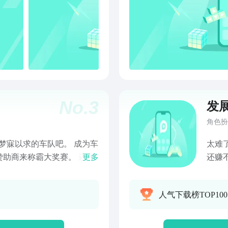
No.
3
发
角色扮
梦寐以求的车队吧。 成为车
太难
助商来称霸大奖赛。 还能
更多
还赚
？说不定能够获得桂冠的就
团队
都能享受其中的乐趣。 游戏
了！
人气下载榜TOP10
比赛过程中缩放画面。"
掉了
上被
谁，