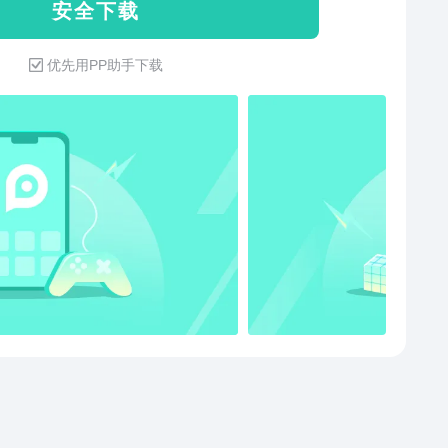
安 全 下 载
的游戏永不以真面目示人！都是老板不行？什么？那要
你来，我这个位置给你坐！你敢带领我们，成为全国第
优先用PP助手下载
戏公司吗？