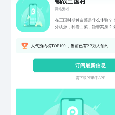
锄战三国村
网络游戏
在三国时期种白菜是什么体验？ 当硝烟不断，是否能身处世
外桃源，种着白菜，独善其身？ 还是揭竿起义，一统三国？
当英豪们汇集在村庄中，出售商
其他的三国游戏，好像有些不同？ 眨眼间，狼烟再起，
人气预约榜TOP100 ，当前已有2.2万人预约
国乱世中怎能不建功名！？ 养兵
头，拉起队伍，一统江山！
订阅最新信息
需 下 载 P P 助 手 A P P