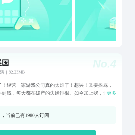
No.
4
展国
演
|
82.23MB
了！经营一家游戏公司真的太难了！想哭！又要挨骂，
不到钱，每天都在破产的边缘徘徊。如今加上我，开发
更多
还有3个人，为了维持下去，我们已经连吃3个月泡面
今天的程序猿又迟到了，原因是为了经营公司，已经卖
0 ，当前已有1980人订阅
自己的衣服，每天只穿一条内裤来上班，经常在上班路
城管以扰乱风纪为由抓走。那个戴头套的是谁？还能是
策划自从上次被玩家痛骂之后就发誓，不做出一款全国