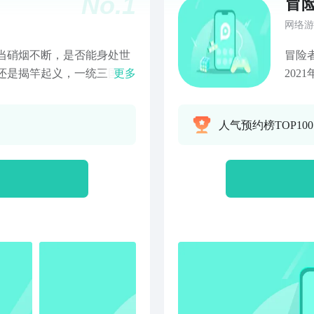
No.
1
冒
网络游
冒险
更多
202
品获以收入。咿~这一切，跟
界的
处三
始！
人气预约榜TOP10
千日，用兵一时…抄起锄
邀你
倍！
村民
格】
王城
3、4
一刀9