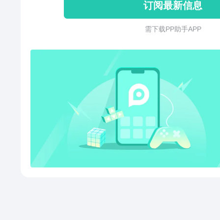
订阅最新信息
需 下 载 P P 助 手 A P P