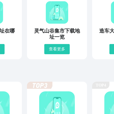
址在哪
灵气山谷集市下载地
造车
址一览
查看更多
TOP4