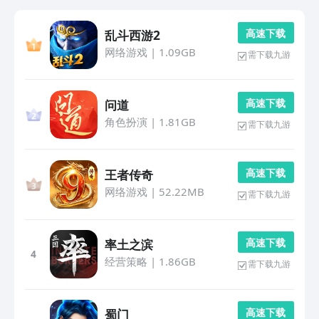
高 速 下 载
乱斗西游2
网络游戏
|
1.09GB
需下载九游
高 速 下 载
问道
角色扮演
|
1.81GB
需下载九游
高 速 下 载
王者传奇
网络游戏
|
52.22MB
需下载九游
高 速 下 载
率土之滨
4
经营策略
|
1.86GB
需下载九游
高 速 下 载
蜀门