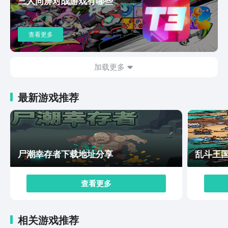
三人同屏对战游戏有哪些
的职能，例如主要角色拉威是游戏当中的物理输出，而法
师角色的魔法回路，是不适配物理回路的，所以玩家需要
进行动态调整，必要时可以下阵一些角色。游戏还制作了
查看更多
可开放探索的地图，其中包含有诺森比亚的极地环境、雪
原、冻土以及废弃村落，都可供玩家自由进行探索，解锁
支线剧情内容。在游戏的大环境当中，还制作了动态的天
加载更多
气变化，例如玩家在暴风雪气候时，视野和移动速度都会
受到限制，此时玩家需要缩短移动路线，同时避开雪原内
最新游戏推荐
的所有陷阱。上面这些内容介绍就是本次给大家专门带来
的，闪之轨迹北方战役下载最新途径介绍的全部了，在游
戏当中，也有很多的放置类玩法可供玩家获取资源，希望
看完这次内容的小伙伴们，能进到游戏内实际的体验一下
北方战役的旅途哟~
尸潮幸存者下载地址分享
乱斗王
查看更多
相关游戏推荐