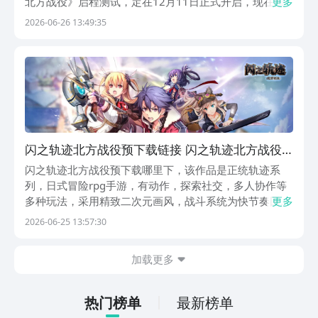
北方战役》启程测试，定在12月11日正式开启，现在预
更多
下载通道已经放出来了，玩家们可以提前把游戏包下好，
2026-06-26 13:49:35
等到测试开始，就能直接进去玩，不用到时候排队等下
载，这次测试是计费删档类型，意思就是可以充值体...
闪之轨迹北方战役预下载链接 闪之轨迹北方战役
预下载攻略
闪之轨迹北方战役预下载哪里下，该作品是正统轨迹系
列，日式冒险rpg手游，有动作，探索社交，多人协作等
多种玩法，采用精致二次元画风，战斗系统为快节奏回合
更多
制，大家成为大陆最强佣兵团的成员，在这片大陆展开专
2026-06-25 13:57:30
属冒险，玩法很有惊喜，感兴趣就直接九游下载吧，手游
福利性价比最高平台，身后还有阿里巴巴灵犀互娱作为
加载更多
保...
热门榜单
最新榜单