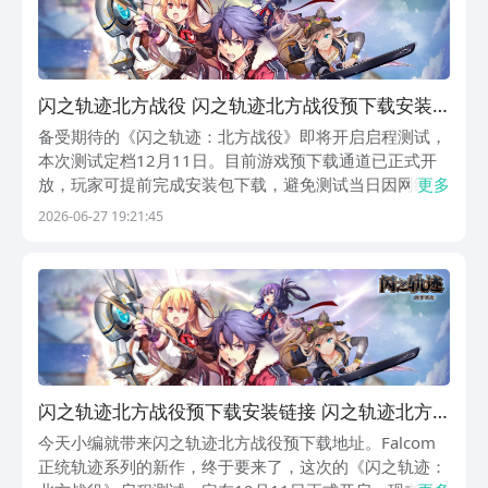
闪之轨迹北方战役 闪之轨迹北方战役预下载安装
链接与安装指南
备受期待的《闪之轨迹：北方战役》即将开启启程测试，
本次测试定档12月11日。目前游戏预下载通道已正式开
放，玩家可提前完成安装包下载，避免测试当日因网络拥
更多
堵或服务器排队导致延迟进入。需注意的是，本次为计费
2026-06-27 19:21:45
删档测试，支持充值体验，但所有角色数据、进度及虚拟
资产将在测试结束后统一清除。《闪之轨迹：北方战役
闪之轨迹北方战役预下载安装链接 闪之轨迹北方
战役预下载链接
今天小编就带来闪之轨迹北方战役预下载地址。Falcom
正统轨迹系列的新作，终于要来了，这次的《闪之轨迹：