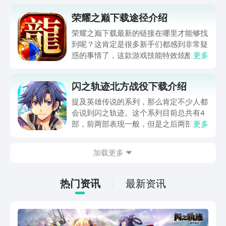
荣耀之巅下载途径介绍
荣耀之巅下载最新的链接在哪里才能够找
到呢？这肯定是很多新手们都感到非常疑
惑的事情了，这款游戏技能特效炫酷，玩
更多
法内容也是简单粗暴，本次小编就给大家
专门带来了，这款游戏的下载链接分享给
闪之轨迹北方战役下载介绍
各位参考，希望这次内容可以帮助到对此
感兴趣的小伙伴哦~
提及英雄传说的系列，那么肯定不少人都
会说到闪之轨迹。这个系列目前总共有4
部，前两部表现一般，但是之后两部表现
更多
十分不错。而闪之轨迹北方战役便是改编
的手游作品。下面将带来闪之轨迹北方战
加载更多
役下载介绍。对于这款作品很多玩家都有
着兴趣，他们想知道游戏下载地址在哪。
热门资讯
最新资讯