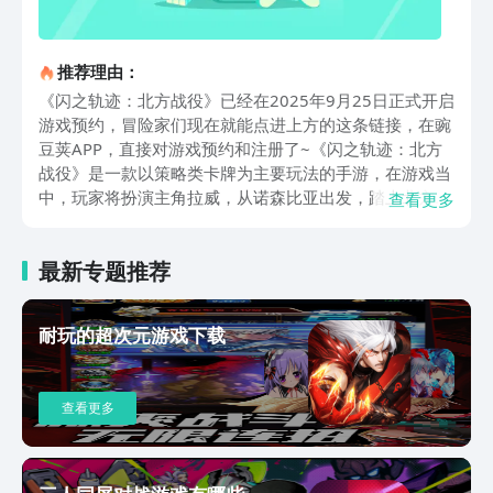
推荐理由：
《闪之轨迹：北方战役》已经在2025年9月25日正式开启
游戏预约，冒险家们现在就能点进上方的这条链接，在豌
豆荚APP，直接对游戏预约和注册了~《闪之轨迹：北方
战役》是一款以策略类卡牌为主要玩法的手游，在游戏当
中，玩家将扮演主角拉威，从诺森比亚出发，踏上北方战
查看更多
役的旅途，在此时，玩家将加入到列兵组织，成为北方列
兵一员。同时，玩家会和马丁、伊赛丽亚、塔利昂等角色
最新专题推荐
组建北方小队，一同潜入到埃雷波尼亚帝国当中，作为侦
察兵，同时成为帝国最大威胁。游戏采用了经典的故事推
演，同时附带有创新的战斗机制，例如“战术导力器”系
耐玩的超次元游戏下载
统，玩家需要根据导力的回路，来激活不同的魔法战斗技
能，同时，玩家的导力回路，还需要适配北方极端环境，
例如，冰属性的魔法和地形会促成增益效果，加强战斗强
查看更多
度。游戏内可供玩家招募的人员，多达三十余名，但是玩
家能够组成队列的小队人数仅有四名，固然，玩家需要根
据地图的变化，来选择正确阵容，结合各属性克制，将敌
人击溃。值得一提的是，回路的搭配还需要考虑到各角色