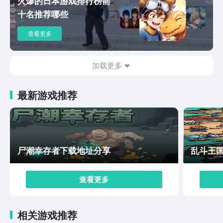
火爆的日本游戏排行榜前
中了，本作的玩法丰富、有着各具特色的角色等等，喜欢
十名推荐哪些
射击的还不赶紧来预约下载，进入其中探索崩塌后的未来
地球，打造属于自己的传奇故事。
查看更多
加载更多
最新游戏推荐
尸潮幸存者下载地址分享
乱斗王
查看更多
相关游戏推荐