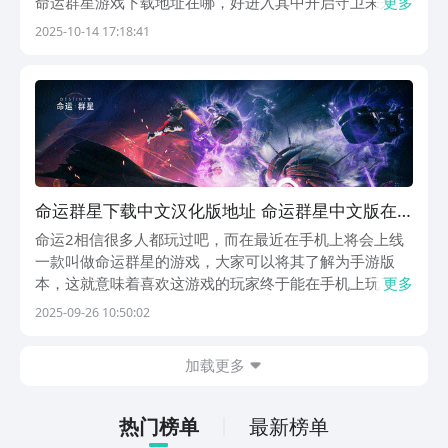
命运群星游戏下载地址在哪，好进入其中开启守卫未来地
更多
球的冒险旅程，那么为了帮助想玩的朋友们，下面就来直
2025-10-14 17:18:41
接分享一下下载的链接，有兴趣的赶快接着往下看吧。
【命运：群星】最新版预约/下载》》》》》#命运：群
星...
命运群星下载中文汉化版地址 命运群星中文版在
哪下载
命运2相信很多人都玩过吧，而在最近在手机上将会上线
一款叫做命运群星的游戏，大家可以将其了解为手游版
本，这就意味着喜欢这游戏的玩家终于能在手机上玩了，
更多
不过这是需要先去了解命运群星下载中文版的方法才能去
2025-09-26 10:50:02
玩的，不会下的话是玩不上的，那么为了让大家学会下载
游戏，下文中就会将下载方法告诉大家，继续往下看就知
加载更多
道...
热门榜单
最新榜单