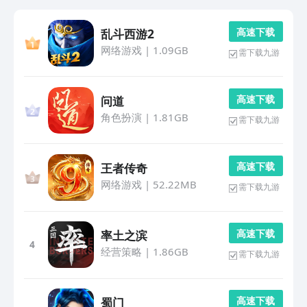
高 速 下 载
乱斗西游2
网络游戏
|
1.09GB
需下载九游
高 速 下 载
问道
角色扮演
|
1.81GB
需下载九游
高 速 下 载
王者传奇
网络游戏
|
52.22MB
需下载九游
高 速 下 载
率土之滨
4
经营策略
|
1.86GB
需下载九游
高 速 下 载
蜀门