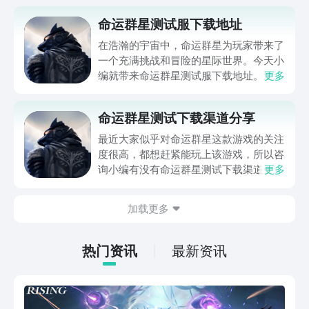
命运群星测试服下载地址
在浩瀚的宇宙中，命运群星为玩家带来了
一个充满挑战和冒险的星际世界。今天小
编就带来命运群星测试服下载地址。游戏
更多
中的每一场战斗都充满了紧张感，玩家将
扮演一个拥有强大技能的角色，和伙伴们
命运群星测试下载渠道分享
一起保护地球免受外星威胁。不同于许多
传统射击游戏，游戏不仅注重战斗的策略
最近大家似乎对命运群星这款游戏的关注
性，还给予了玩家丰富的操作自由，多个
度很高，都想赶紧能玩上该游戏，所以咨
视角切换让战斗变得更加多样化。
询小编有没有命运群星测试下载渠道分
更多
享，想获得一个能快速下载到正版游戏的
方式。别着急，小编会在下文中为大家带
加载更多
来方法，并且还会送上该游戏的玩法和亮
点介绍，让大家更加了解命运群星的魅力
哦。
热门资讯
最新资讯