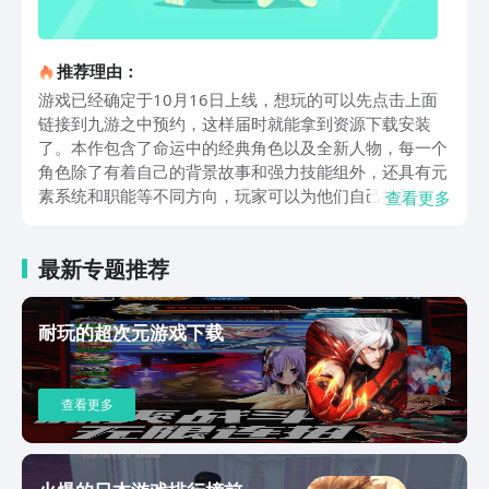
推荐理由：
游戏已经确定于10月16日上线，想玩的可以先点击上面
链接到九游之中预约，这样届时就能拿到资源下载安装
了。本作包含了命运中的经典角色以及全新人物，每一个
角色除了有着自己的背景故事和强力技能组外，还具有元
素系统和职能等不同方向，玩家可以为他们自己搭配技能
查看更多
树，来打造出个性化的战斗风格，在加上海量的特色武
器，能让大家在策略博弈当中将敌人击败，直面强敌的挑
最新专题推荐
战。游戏将背景设定在了被黑暗笼罩的未来世界，大家可
以通过剧情跨越多个不同的场景地貌，从一片废墟的地
球，到金色的森林，从荒芜沙漠到冰封世界，这里的每一
耐玩的超次元游戏下载
个环境都非常真实，大家能在其中解开隐藏的剧情，书写
人类文明的未来。游戏提供了多样的玩法模式，有包括解
谜与BOSS战环节的副本PVE，也有6人一起合作，拥有复
查看更多
杂机制的高难团队副本，和其他玩家的PVP竞技，在加上
家园建造、以及策略卡牌的元素，能满足不同玩家的需
求，不管是想要体验轻松的派对，还是抵御外地入侵都能
在其中得到满足。命运群星游戏下载地址已经放在上文之