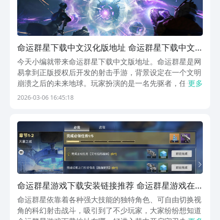
命运群星下载中文汉化版地址 命运群星下载中文
版链接
今天小编就带来命运群星下载中文版地址。命运群星是网
易拿到正版授权后开发的射击手游，背景设定在一个文明
崩溃之后的未来地球。玩家扮演的是一名先驱者，任务是
更多
在废墟星球上不断探索，推进整个故事线往前走，最终为
2026-03-06 16:45:18
守护者的诞生铺路。整个世界观脱胎于《天命》系列，喜
欢科幻题材的玩家应该会对这个宇宙战斗背景感到亲
切。...
命运群星游戏下载安装链接推荐 命运群星游戏在
哪下载
命运群星依靠着各种强大技能的独特角色、可自由切换视
角的科幻射击战斗，吸引到了不少玩家，大家纷纷想知道