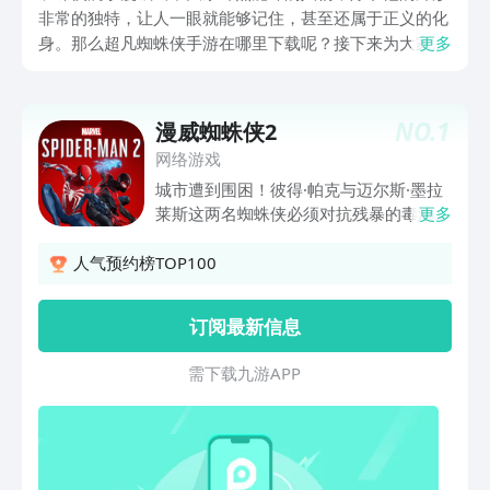
非常的独特，让人一眼就能够记住，甚至还属于正义的化
身。那么超凡蜘蛛侠手游在哪里下载呢？接下来为大家介
更多
绍这款游戏的续作版本，同时还有几款是能看到这种角色
或者是漫威人物的，无论你喜欢哪一款，这些你都可进入
到紧张刺激的世界当中。
NO.
1
漫威蜘蛛侠2
网络游戏
城市遭到围困！彼得·帕克与迈尔斯·墨拉
莱斯这两名蜘蛛侠必须对抗残暴的毒液以
更多
及凶险的新共生体威胁，以拯救这座城
市、拯救彼此和他们所爱的人，在此同
人气预约榜TOP100
时，他们的超级英雄身份和面具底下的真
实自我也将面临终极考验。穿梭于漫威宇
订阅最新信息
宙纽约市探索有史以来最大的漫威宇宙纽
约市，包括布鲁克林与皇后区这两个新的
需 下 载 九 游 A P P
行政区，以及科尼岛等更多地点。摆荡、
跳跃并利用全新的蛛网翼在市内穿梭，在
探索开放世界的过程中快速于彼得·帕克
和迈尔斯·墨拉莱斯两名蜘蛛侠之间切
换，体验不同的故事和酷炫新能力。体验