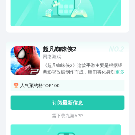
扮演两名蜘蛛侠可使用彼得的新共生体技
能和迈尔斯的生物电毒液轰炸能力，发现
并收集可升级的高科技装备，提升战斗体
验。带来深度游戏体验和多样性。与经典
漫威超级反派作战与大批新反派与经典反
派战斗，包括原版的残暴毒液、残酷的猎
人克雷文、暴躁凶残的蜥蜴人，以及更多
NO.
2
超凡蜘蛛侠2
漫威宇宙角色！更便利的无障碍蜘蛛侠体
网络游戏
验支持一系列协助工具，追求更流畅的无
障碍漫威蜘蛛侠体验，让更多的玩家在能
《超凡蜘蛛侠2》这款手游主要是根据经
力范围内享受游玩。
典影视改编制作而成，咱们将化身蜘蛛侠
更多
在开放式的世界中不断自由翱翔，你的任
务就是要努力保护好这座城市，莫要被那
人气预约榜TOP100
些恐怖分子给破坏了，游戏玩法操作极其
带劲，内容也是充满着各种刺激感，有意
订阅最新信息
向的伙伴可莫要错过！
需 下 载 九 游 A P P