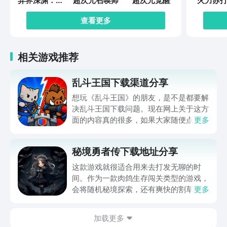
异界深渊：觉
超次元召唤师
超次元觉醒
火力苏打
醒
查看更多
相关游戏推荐
乱斗王国下载渠道分享
想玩《乱斗王国》的朋友，是不是都要解
决乱斗王国下载问题。现在网上关于这方
面的内容真的很多，如果大家随便点击陌
更多
生链接，就很容易遇到安装包信息不完整
的情况。想省去这些麻烦，直接通过九游
秘境勇者传下载地址分享
app进行下载会更加方便，九游是手游福
利最多的游戏平台，在这里不仅能够看到
这款游戏就很适合用来去打发无聊的时
游戏资源，还能及时查看后续的消息、活
间。作为一款肉鸽生存闯关类型的游戏，
动内容等相关信息。
会将随机秘境探索，还有爽快的割草闯关
更多
全部都放在一起。秘境勇者传下载地址是
在什么地方呢？玩家只需要通过以下的链
加载更多
接就可以下载。游戏的上手门槛还是比较