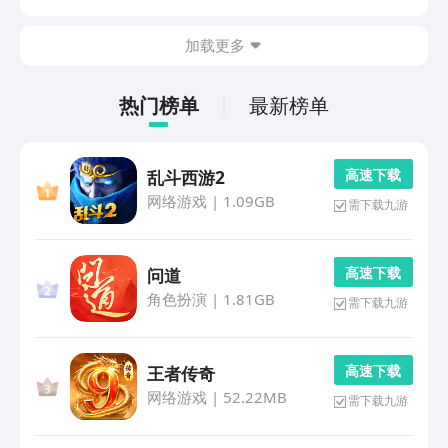
蛛丝摆荡与城市守护者形象，持续吸引大量玩家投入体
验。1、《蜘蛛侠：破碎维度》本作构建了多重平行宇宙
加载更多
设
热门榜单
最新榜单
高 速 下 载
乱斗西游2
网络游戏
|
1.09GB
需下载九游
高 速 下 载
问道
角色扮演
|
1.81GB
需下载九游
高 速 下 载
王者传奇
网络游戏
|
52.22MB
需下载九游