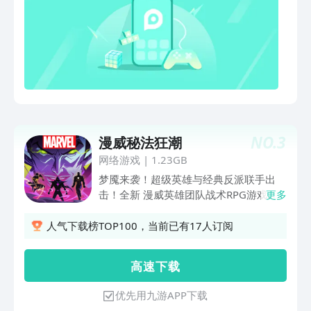
NO.
3
漫威秘法狂潮
网络游戏
|
1.23GB
梦魇来袭！超级英雄与经典反派联手出
击！全新 漫威英雄团队战术RPG游戏
更多
——《漫威秘法狂潮》10月9日公测开
启！穿越梦魇侵蚀的扭曲漫威世界！集结
人气下载榜TOP100，当前已有17人订阅
传奇角色，展开策略对决，拯救世界！集
结你的漫威小队集结经典角色，打造你的
高 速 下 载
梦幻小队，从不同风格（射手、支援者、
防御者与战士）间自由搭配，打造无敌组
优先用九游APP下载
合，征服每一场战役！终极大招逆转战场