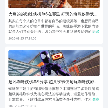
火爆的的蜘蛛侠榜单6在哪里 好玩的蜘蛛侠游戏手
机版下载before_12026
其实在每个人的心目中都有自己的超级英雄，也想用自己
的超能力来守护整个世界的和谐。蜘蛛侠手游下载的内容
就是人们特别关注的，因为其中将会看到很多优秀的蜘蛛
更多
侠英雄，在特别逼真的城市场景当中，飞天入地并将更多
2026-03-25 17:39:06
的怪兽彻底打败。如果你也想体验这些游戏的话，就可以
选择九游app，隶属于阿里巴巴灵犀互娱旗下的产品，...
超凡蜘蛛侠榜单9分享 超凡蜘蛛侠耐玩蜘蛛侠游戏
before_12025
蜘蛛侠主题手游有哪些值得推荐？本期整理了多款以漫威
超级英雄蜘蛛侠为核心玩法的移动游戏，涵盖动作冒险、
开放世界、卡牌对战及绳索飞荡类等多种类型。作为漫威
更多
宇宙中人气极高的标志性角色，蜘蛛侠凭借其敏捷身手、
2025-12-12 01:38:39