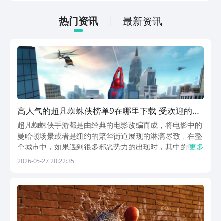
低的，一只手就可以操控，很适合用来去
打发无聊的时间，可玩性真的比较高。
热门资讯
最新资讯
高人气的超凡蜘蛛侠榜单9在哪里下载 受欢迎的蜘
蛛侠手游排行before_12026
超凡蜘蛛侠手游都是由经典的电影改编而成，将电影中的
曼哈顿场景或者是纽约的繁华街道展现的淋漓尽致，在整
个城市中，如果遇到很多邪恶势力的出现时，其中的蜘蛛
更多
侠就会展开一系列的冒险旅程，维护城市的和谐。大家可
2026-05-27 20:22:35
率先在阿里巴巴灵犀互娱旗下的九游领取福利，因为九游
是手游福利性价比最高的游戏盒子，一元成九游白银会
员...