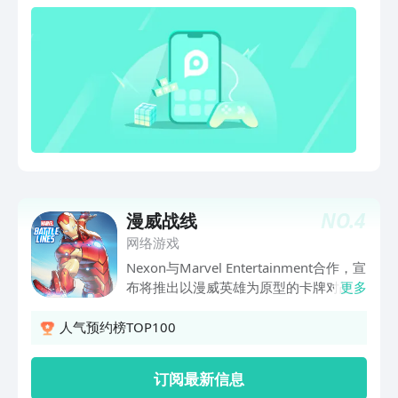
成为漫威战术大师！透过巧妙的站位与战
术布置，在关键时刻释放英雄们的终极大
招，给予敌人迎头痛击！每一次的技能施
放与战术安排都有可能逆转战局，在每场
惊险的战斗中取得胜利！挑战史诗级
BOSS面对梦魇势力巨型BOSS，展开惊心
动魄的对决。在不同的模式中击败他们。
与其他高手一分高下，争夺排名之巅！每
位角色都将成为传奇全角色都能进化成为
5星传奇英雄，提升星级、强化技能，解
锁角色所有潜力，成为战场上的至胜关
NO.
4
漫威战线
键！探索扭曲的漫威梦魇世界沉浸全新的
原创剧情，直面英雄心魔试炼，透过独特
网络游戏
的视觉效果，将带来一场充满惊喜与转折
Nexon与Marvel Entertainment合作，宣
的震撼冒险！※《漫威秘法狂潮》部分内
布将推出以漫威英雄为原型的卡牌对战游
更多
容涉恐怖以及暴力情节，依游戏软件分级
戏《MARVEL Battle Lines》，这是一款
管理办法分类为辅16级。※ 本应用游戏
新型战略卡牌对战游戏，拥有数百款标志
人气预约榜TOP100
为免费使用，但部分内容或服务需支付其
性的漫威英雄和大反派。在游戏中，玩家
他费用。※ 请注意使用时间，避免沉迷。
们收集并制作超级英雄和反派的终极套
订阅最新信息
牌，进行单人战役（由漫威作家Alex