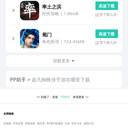
高 速 下 载
率土之滨
4
经营策略
|
1.86GB
需下载九游
高 速 下 载
蜀门
5
角色扮演
|
724.45MB
需下载九游
加载更多
PP助手
超凡蜘蛛侠手游在哪里下载
>>
到底了，安装
「PP助手」
发现更多
<<
友情链接
交易猫
手游交易
游戏加速
豌豆荚
BIUBIU加速器
九游
软件大全
游戏大全