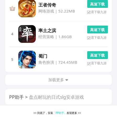
高 速 下 载
王者传奇
网络游戏
|
52.22MB
需下载九游
高 速 下 载
率土之滨
4
经营策略
|
1.86GB
需下载九游
高 速 下 载
蜀门
5
角色扮演
|
724.45MB
需下载九游
加载更多
PP助手
盘点耐玩的日式slg安卓游戏
>>
到底了，安装
「PP助手」
发现更多
<<