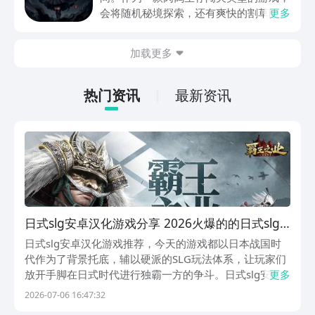
动内容等相关信息。
会将随机秘境探索，还有爽快的割草闯关
更多
全部都放在一起。秘境勇者传下载地址是
在什么地方呢？玩家只需要通过以下的链
加载更多
接就可以下载。游戏的上手门槛还是比较
低的，一只手就可以操控，很适合用来去
打发无聊的时间，可玩性真的比较高。
热门资讯
最新资讯
日式slg安卓汉化游戏分享 2026火爆的的日式slg
游戏介绍
日式slg安卓汉化游戏推荐，今天的游戏都以日本战国时
代作为了背景托底，辅以硬派的SLG玩法体系，让玩家们
放开手脚在日式时代进行独霸一方的争斗。日式slg安卓
更多
汉化游戏推荐 。来郑重介绍一个重量级的手游平台，就
2026-07-06 16:47:32
是阿里巴巴灵犀互娱旗下倾力打造的九游app了，是被业