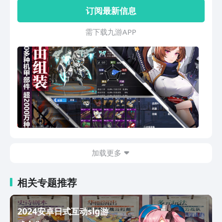
于大陆各个地区，形成了三大阵营势力:
订阅最新信息
「克格亚」、「爱蓄塔」、「海克塞
尔」。末世之战揭开序幕。组装机甲之
需 下 载 九 游 A P P
躯，奏响末世之音！
加载更多
相关专题推荐
2024安卓日式互动slg游