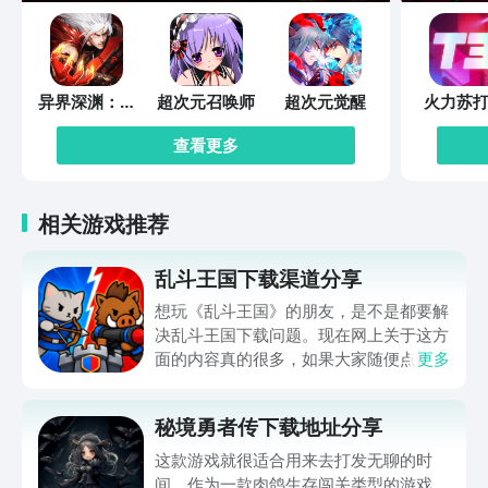
异界深渊：觉
超次元召唤师
超次元觉醒
火力苏打
醒
查看更多
相关游戏推荐
乱斗王国下载渠道分享
想玩《乱斗王国》的朋友，是不是都要解
决乱斗王国下载问题。现在网上关于这方
面的内容真的很多，如果大家随便点击陌
更多
生链接，就很容易遇到安装包信息不完整
的情况。想省去这些麻烦，直接通过九游
秘境勇者传下载地址分享
app进行下载会更加方便，九游是手游福
利最多的游戏平台，在这里不仅能够看到
这款游戏就很适合用来去打发无聊的时
游戏资源，还能及时查看后续的消息、活
间。作为一款肉鸽生存闯关类型的游戏，