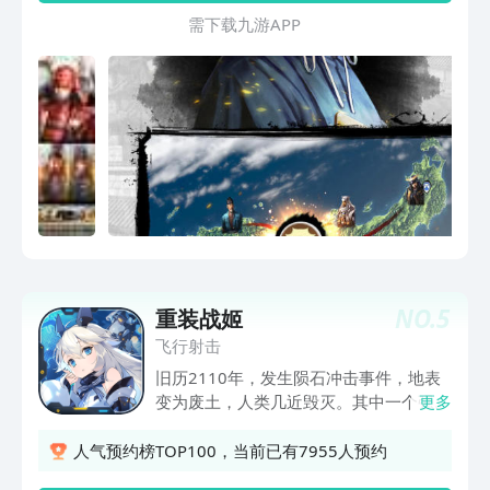
本战国战场。从本州、四国到九州众多知
需 下 载 九 游 A P P
名家族的上百位武将也将悉数登场。
NO.
5
重装战姬
飞行射击
旧历2110年，发生陨石冲击事件，地表
变为废土，人类几近毁灭。其中一个强大
更多
的群落「克格亚」，凭借着人数与技术上
的优势发展出一种机动装甲武装力量一
人气预约榜TOP100，当前已有7955人预约
「FinalGear」。随后这种机甲技术流传