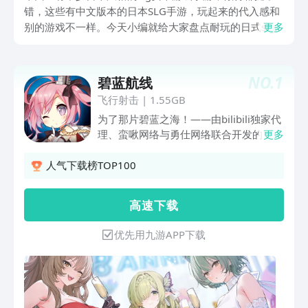
错，这些有中文版本的日本SLG手游，玩起来的代入感和
别的游戏不一样。今天小编就给大家盘点耐玩的日式slg
更多
安卓游戏，下面要介绍的这些SLG手游，都带着很浓的日
本特色，推荐喜欢玩策略游戏的玩家下载试试，这些游戏
的评价都挺高的。
NO.
1
碧蓝航线
飞行射击
|
1.55GB
为了那片碧蓝之海！——由bilibili独家代
理、蛮啾网络与勇仕网络联合开发的《碧
更多
蓝航线》是一款二次元即时海战游戏，集
弹幕射击、收集养成及多种休闲玩法为一
人气下载榜TOP100
体。众多性格各异萌点十足的少女们等待
出击，为你而战！游戏采取双排式策略作
高 速 下 载
战方式，配合即时战斗模式，沉浸还原海
战临场感，带你体验全新的乐趣！
优先用九游APP下载