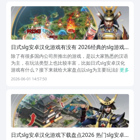
内公认的手游福利性价比最强最划算的平台，海...
日式slg安卓汉化游戏有没有 2026经典的slg游戏
下载合集
除了有很多国内公司所推出的游戏，是以大家熟悉的汉语
为主，在玩法类型上也比较丰富，比如日式slg安卓汉化
游戏有什么？接下来就给大家盘点以slg为主要玩法的手
更多
游，推荐大家来九游app。是手游福利性价比第一名的游
2026-06-01 14:57:50
戏盒子，玩手游上九游，海量代金券以及成长礼包免费
领，战力飙升更过瘾。更是阿里巴巴灵犀互娱旗下产...
日式slg安卓汉化游戏下载盘点2026 热门slg安卓