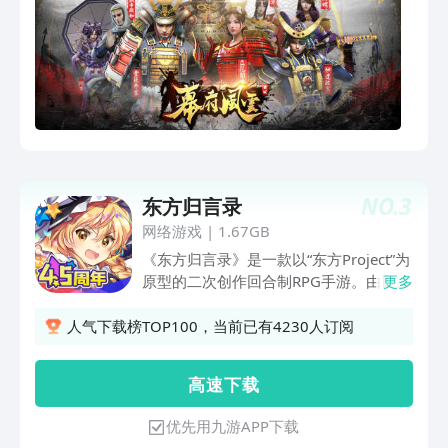
NO.
3
东方归言录
网络游戏
|
1.67GB
《东方归言录》是一款以“东方Project”为
原型的二次创作回合制RPG手游。由日本
更多
以动漫手办闻名的Good Smile
Company（良笑社）与擅长做RPG的
人气下载榜TOP100，当前已有4230人订阅
NextNinja共同开发。在本作中，
因“LostWord”导致幻想乡发生巨大的异
高 速 下 载
变，为了解决异变，东方Project中的角
色们将重聚一起展开冒险。除了大家熟悉
优先用九游APP下载
的博丽灵梦以及雾雨魔理沙，还有更多各