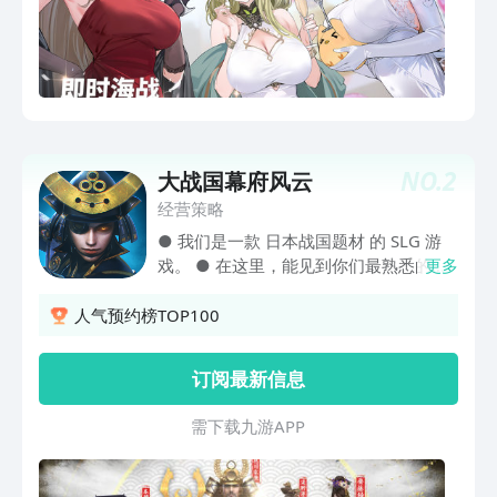
NO.
2
大战国幕府风云
经营策略
● 我们是一款 日本战国题材 的 SLG 游
戏。 ● 在这里，能见到你们最熟悉的日
更多
本战国时期的传奇人物。 ● 在这里，能
见到你们最熟悉的日本岛国地形地貌。
人气预约榜TOP100
● 在玩法上，我们是一款更加创新的SLG
游戏。您可以和其他玩家一起进入游戏世
订阅最新信息
界，相互博弈。几个小时就能统一全国。
● 在体验版图扩张和统一全国的基础
需 下 载 九 游 A P P
上，同时可以和来自全国各地的玩家一起
相互竞争，战略和战术相互结合，乐趣不
断。