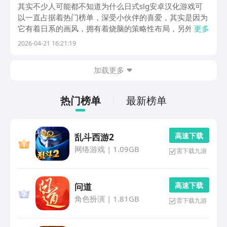
游戏介绍
其实不少人可能都不知道为什么日式slg安卓汉化游戏可
以一直占据着热门榜单，深受小伙伴的喜爱，其实是因为
它有着日系的画风，拥有着烧脑的策略性布局，另外还有
更多
更为流畅的中文汉化版，不需要纠结语言上面的障碍，就
2026-04-21 16:21:19
能沉浸式的感受到玩法乐趣，越玩真的就是越有味道，方
寸屏幕藏天地，闲情雅趣皆可得。1、《大战国幕府风...
加载更多
热门榜单
最新榜单
高 速 下 载
乱斗西游2
网络游戏
|
1.09GB
需下载九游
高 速 下 载
问道
角色扮演
|
1.81GB
需下载九游