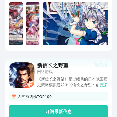
色各样的角色登场，与她们一起携手周游
幻想乡
NO.
4
新信长之野望
网络游戏
《新信长之野望》是以经典的日本战国历
史策略模拟游戏IP《信长之野望：创造》
更多
为蓝本，正版授权研发的手游续作。光荣
正版还原，沿袭IP在真实性、动态性和戏
人气预约榜TOP100
剧性上的游戏理念，从美术、音乐、武
将、战斗体系等方面极致重现战国风云。
订阅最新信息
以真实日本地图为蓝本，还原构建真实日