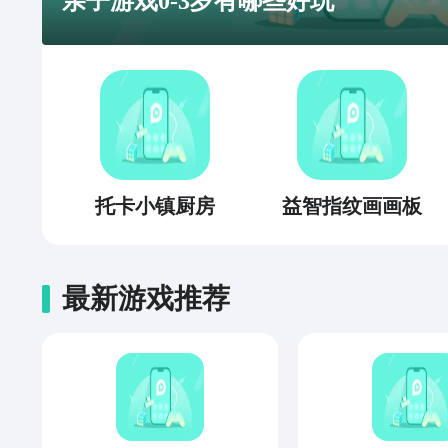
亲子游戏0-3岁有哪些好玩
托卡小镇厨房
益智指纹画画板
最新游戏推荐