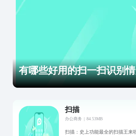
有哪些好用的扫一扫识别情
扫描
办公商务
|
84.53MB
扫描：史上功能最全的扫描王来啦