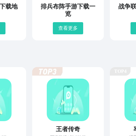
下载地
排兵布阵手游下载一
战争
览
查看更多
TOP4
王者传奇