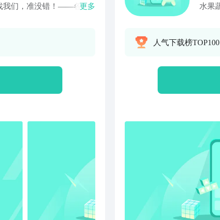
找我们，准没错！——各种
更多
水果
手写字体，我们都能为您提
AP
机拍照，选择需要扫描的内
8千
人气下载榜TOP10
剪贴板中，支持校对功能！
万能
把试卷、作业、文件档案和
即可进行扫描，省事简单，
复制到文档中，或者以
想怎么保存就怎么保存。——票
增值税票据、火车票还是机
存，对于有相关需要的朋友
——各种证件识别：身份
行卡、名片、营业执照等等
，轻松为您保存所有信息。
您提供历史扫描保存功能，
通过复制、翻译、分享、校
方便快捷！识别王，扫你想