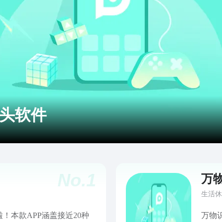
头软件
No.
1
万
生活休
！本款APP涵盖接近20种
万物