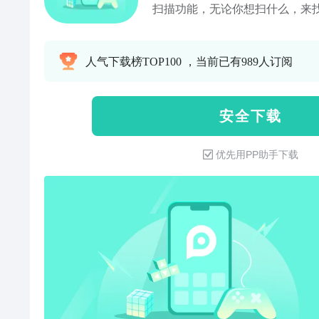
扫描功能，无论你想扫什么，来
字体扫描：无论扫描印刷字还是
供拍照扫描的功能，只需举起手
人气下载榜TOP100 ，当前已有989人订阅
容，自动为您识别文字，显示在
——试题、文件、二维码扫描：
二维码等相关资料，用手机拍照
安 全 下 载
无需手抄，扫描出来之后，直接
PDF、TXT、JPG格式分享，
优先用PP助手下载
据识别功能：无论是通用票据、
打发票，我们统统能为您扫描保
来说，能省很大时间去整理哦！
证、护照、行驶证、驾驶证、银
证件，拿来用本款APP扫描一下
——支持多种格式保存：我们为
让您下次使用无需扫描，您可以
对等功能对文件进行使用，超级
扫，超能识别！