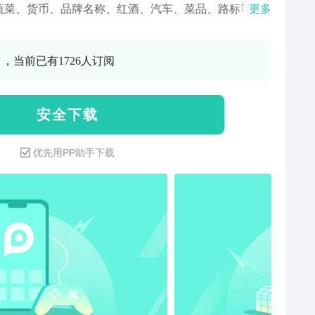
蔬菜、货币、品牌名称、红酒、汽车、菜品、路标等。
更多
P支持超10万类物体和场景识别，超过2万种常见植物和近
种花卉，识别物体的名称及对应物体的百科信息，是一款
0 ，当前已有1726人订阅
拍照识物软件！
安 全 下 载
优先用PP助手下载