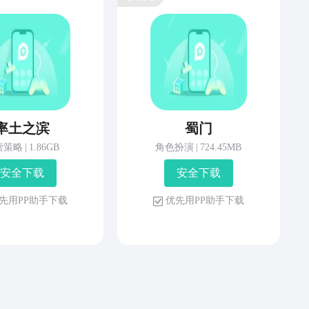
率土之滨
蜀门
营策略
|
1.86GB
角色扮演
|
724.45MB
安 全 下 载
安 全 下 载
先 用 P P 助 手 下 载
优 先 用 P P 助 手 下 载