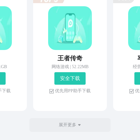
王者传奇
81GB
网络游戏
|
52.22MB
经
安 全 下 载
 手 下 载
优 先 用 P P 助 手 下 载
优 
展开更多