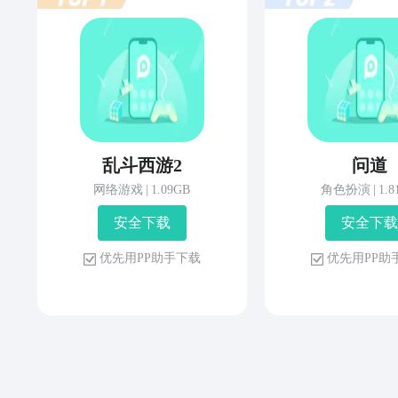
乱斗西游2
问道
网络游戏
|
1.09GB
角色扮演
|
1.
安 全 下 载
安 全 下 载
优 先 用 P P 助 手 下 载
优 先 用 P P 助