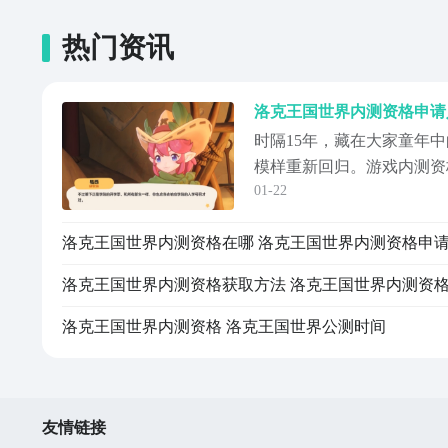
热门资讯
时隔15年，藏在大家童年
模样重新回归。游戏内测资
01-22
进入到这一片新天地，那玩
测资格申请入口，通过以下
洛克王国世界内测资格在哪 洛克王国世界内测资格申
戏，有机会获取测试的资格
的介绍。《洛克王国：世界
址》》》》》#洛克王...
洛克王国世界内测资格 洛克王国世界公测时间
友情链接