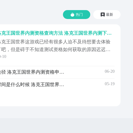
热门
最新
洛克王国世界内测资格查询方法 洛克王国世界内测下载链接
洛克王国世界这游戏已经有很多人迫不及待想要去体验
了吧，但是碍于不知道测试资格如何获取的原因迟迟没
0-10
玩上这游戏，那么为了让大家能玩上该游戏，在下文中
就会将洛克王国世界内测资格查询获取的方法告诉大
06-20
洛克王国世界内测资格获取途径 洛克王国世界内测资格申请入口推荐
家，为大家带来一期测试服体验攻略，在看完这期的攻
略后就可以体验这游戏了。【洛克王国：世界】最新版
05-19
洛克王国世界内测资格发放时间是什么时候 洛克王国世界内测资格获取教程
约/下载》》...