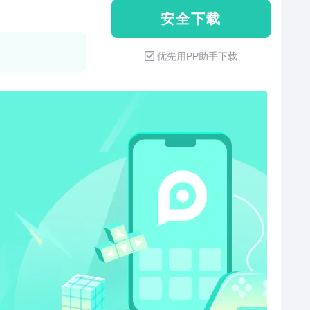
安 全 下 载
优先用PP助手下载