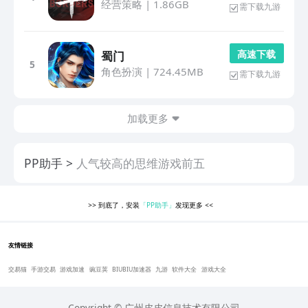
经营策略
|
1.86GB
需下载九游
高 速 下 载
蜀门
5
角色扮演
|
724.45MB
需下载九游
加载更多
PP助手
人气较高的思维游戏前五
>>
到底了，安装
「PP助手」
发现更多
<<
友情链接
交易猫
手游交易
游戏加速
豌豆荚
BIUBIU加速器
九游
软件大全
游戏大全
Copyright © 广州皮皮信息技术有限公司