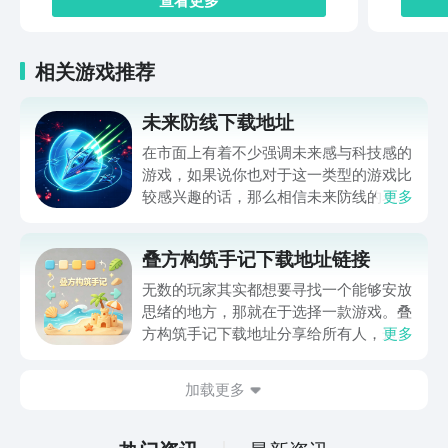
相关游戏推荐
未来防线下载地址
在市面上有着不少强调未来感与科技感的
游戏，如果说你也对于这一类型的游戏比
较感兴趣的话，那么相信未来防线的名字
更多
你一定是听说过的，小编今天的内容中为
你准备的就是未来防线下载预约的。的相
叠方构筑手记下载地址链接
关链接，在最近这款游戏的热度非常之
高，无论是先进前卫的背景设定，还是紧
无数的玩家其实都想要寻找一个能够安放
张有趣的战斗玩法，都吸引着不少同学的
思绪的地方，那就在于选择一款游戏。叠
关注，你是否也想要提前进行预约，方便
方构筑手记下载地址分享给所有人，这一
更多
在开服之后立即下载呢？那么千万别错过
款游戏玩起来还是比较简单的，主要是以
今天文章中的这些内容。
休闲体验为主，可以满足大家的体验心
加载更多
情。如果大家想要下载这款游戏，其实方
法很简单，通过以下的链接即可先来看一
下游戏的主要乐趣吧。