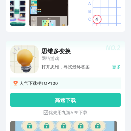
NO.
2
思维多变换
网络游戏
打开思维，寻找最终答案
更多
人气下载榜TOP100
高 速 下 载
优先用九游APP下载