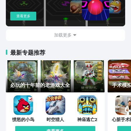
查看更多
加载更多
最新专题推荐
必玩的十年前的老游戏大全
手术模拟
愤怒的小鸟
时空猎人
神庙逃亡2
心脏手术
模拟
查看更多