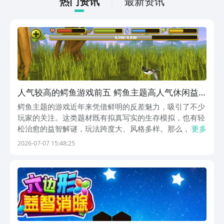
热门资讯
最新资讯
人气较高的鳄鱼游戏前五 鳄鱼主题高人气休闲益
智游戏分享2026
鳄鱼主题的游戏近年来凭借鲜明的反差魅力，吸引了不少
玩家的关注。这类题材既有拟真写实的生存模拟，也有轻
松治愈的益智解谜，玩法跨度大、风格多样。那么，哪些
更多
作品真正值得尝试？本文精选五款各具特色的鳄鱼及动物
2026-07-07 15:48:25
类手游，涵盖不同玩法维度，帮助玩家快速锁定心仪之
选。1、《鳄鱼模拟（免费版）》这是一款少见的第一人
称