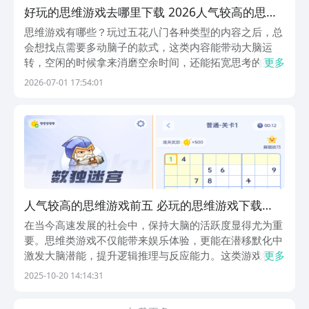
好玩的思维游戏去哪里下载 2026人气较高的思维
游戏介绍
思维游戏有哪些？玩过五花八门各种类型的内容之后，总
会想找点需要多动脑子的款式，这类内容能带动大脑运
转，空闲的时候拿来消磨空余时间，还能拓宽思考的范
更多
围。另外九游是手游福利第1名的游戏app，它背靠阿里
2026-07-01 17:54:01
巴巴灵犀互娱旗下。不用专门安装手机游戏，打开云端游
玩页面就能立刻进入，多款云游戏免费玩。1、《六边形
益...
人气较高的思维游戏前五 必玩的思维游戏下载
2025 人气较高的思维游戏前五分享 2025年必玩
在当今高速发展的社会中，保持大脑的活跃度显得尤为重
的思维游戏下载清单
要。思维类游戏不仅能带来娱乐体验，更能在潜移默化中
激发大脑潜能，提升逻辑推理与反应能力。这类游戏特别
更多
适合现代人用来锻炼专注力与思考敏捷性，帮助我们在日
2025-10-20 14:14:31
常生活中更加高效地应对各种挑战。接下来，就让我们一
起探索几款极具代表性的益智类作品，开启一场脑力激荡