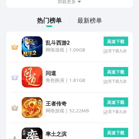
加载更多
热门榜单
最新榜单
高 速 下 载
乱斗西游2
网络游戏
|
1.09GB
需下载九游
高 速 下 载
问道
角色扮演
|
1.81GB
需下载九游
高 速 下 载
王者传奇
网络游戏
|
52.22MB
需下载九游
高 速 下 载
率土之滨
4