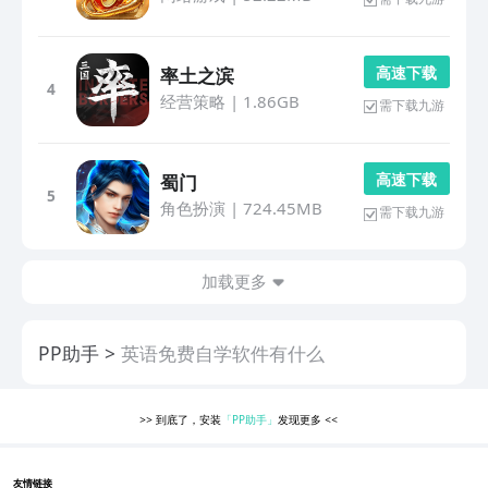
高 速 下 载
率土之滨
4
经营策略
|
1.86GB
需下载九游
高 速 下 载
蜀门
5
角色扮演
|
724.45MB
需下载九游
加载更多
PP助手
英语免费自学软件有什么
>>
到底了，安装
「PP助手」
发现更多
<<
友情链接