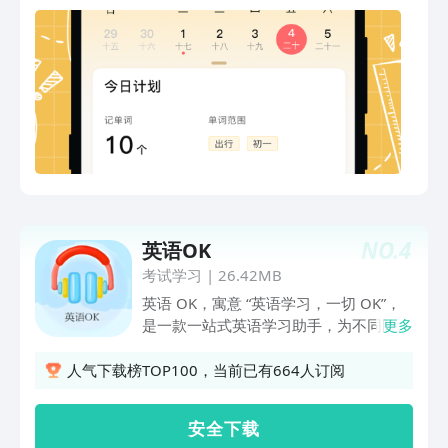
以快速查询。另外,应用还可以设置倒计
时提醒，帮助你规划好学习时间配比,鼓
励你保持学习劲头。通过使用我们的英语
学习应用,你可以自主安排时间学习,随时
随地提高英语水平。不会再因为忘记而中
断学习,应用会陪你坚持下去。快来下载
试试吧,让英语学习变得简单有趣!
NO.
4
英语OK
考试学习
|
26.42MB
英语 OK，寓意 “英语学习，一切 OK”，
是一款一站式英语学习助手，为不同阶段
更多
的学习者提供清晰、高效、有成就感的学
习体验。 它整合了多元课程体系，从基
人气下载榜TOP100，当前已有664人订阅
础英语夯实核心能力，到即时翻译解决沟
通障碍，再到沉浸式情景对话告别 “哑巴
安 全 下 载
英语”，还有每日精选短文在阅读中提升