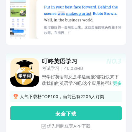
料；- 兴趣学习：有声读物、名人演讲、
公开课、少儿英语、影视英语等丰富资
源。【功能强大，操作简便】- 划词搜
索：与《欧路词典》无缝集成，长按查
词，即指即译；- 播放调节：8档语速调
节、4种循环模式，单句精听、听写、测
验，满足不同阶段学习需求；- 收藏下
载：支持下载，离线随时收听；- 听力上
传：支持听众在官网上传自己的资源和同
NO.
3
叮咚英语学习
步高亮字幕；- 跟读打分：跟读后可查看
单词发音准确度，纠正发音问题。【特色
考试学习
|
46.08MB
模块，辅助学习】- 精听党：名著原声朗
想学好英语却总是半途而废?那就快来下
读，精编版讲义讲解，配套习题测试。-
载我们的英语学习吧!这个应用将帮助你
更多
配音秀：提供原声听力材料的配音，秀出
轻松掌握英语,实现学习目标。应用提供
你的发音；- 学习计划：定下小目标，每
完整的英语学习方案,内容丰富。有背单
人气下载榜TOP100，当前已有2206人订阅
天自动推送学习内容；- 听力挑战：加入
词功能,系统整理日常词汇,提供词汇卡和
听力训练计划，日积月累提高英语。【联
重复记忆,帮你牢记单词。语法学习会以
安 全 下 载
系我们】- 软件内部：账号 - 帮助与反馈 -
通俗易懂的方式解释语法知识,并配有大
意见反馈- 客服 ：1047518732- 客服电
量例句帮你理解。翻译功能支持词汇、句
优先用豌豆荚APP下载
话：400-920-1209
子和段落的中英互译,遇到不会的表达可