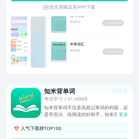
语感。同时，专业词书库覆盖中考、高
优先用豌豆荚APP下载
考、四六级、考研等全阶段词汇，一键加
入即可精准攻克单词。智能学习计划会根
据你的目标定制进度，清晰展示已学、今
日任务和剩余天数，还可灵活调整节奏，
搭配优质教学资源满足进阶需求。学习日
记功能则会自动记录你的努力点滴，留存
成长轨迹，让每一次坚持都有方向，每一
次进步都看得见。
NO.
5
知米背单词
考试学习
|
61.48MB
知米背单词不仅是高效记单词的利器，还
是学语法、练阅读的好助手。知米背单词
更多
让背单词不枯燥，容易记：【七种助记】
提供了七种助记方式：形近助记、词根助
人气下载榜TOP100
记、词缀派生、合成词、联想记忆、谐音