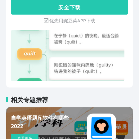
记忆和图片记忆，对每个单词选择较优的
安 全 下 载
方式帮你记住。【科学的复习】在例句场
景中复习单词，这是一种更符合记忆规律
优先用豌豆荚APP下载
的复习方式，让记住的单词不容易忘记。
另外，还提供了丰富的加练方式，包括听
音辨意、全拼练习、听音复习等方式。
【数据统计】有较全面的学习数据，让你
随时了解自己的学习进度，包括你所背诵
的每一个单词的熟悉度、本次学习错误次
数和剩余待复习次数、累计学习单词、累
计学习时长、记忆曲线和毅力曲线等。
APP中的语法模块不同于传统英语语法教
学，我们目标是帮你10小时内学通语
法。知米英语语法的特色：1、有清晰的
语法体系主要的语法点都在一个框架图中
相关专题推荐
呈现，脉络清晰。2、从原理上讲透每个
语法知识点 让学习者知其然，也知其所
自学英语题库软件有哪些
以然。3、拒绝死记硬背每个语法点在理
2022
解的基础上记住。APP中的真题阅读：
1、我们提供了包括高中、四六级、考
查看更多