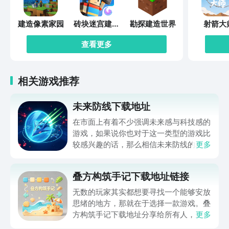
建造像素家园
砖块迷宫建造
勘探建造世界
射箭大
者
查看更多
相关游戏推荐
未来防线下载地址
在市面上有着不少强调未来感与科技感的
游戏，如果说你也对于这一类型的游戏比
较感兴趣的话，那么相信未来防线的名字
更多
你一定是听说过的，小编今天的内容中为
你准备的就是未来防线下载预约的。的相
叠方构筑手记下载地址链接
关链接，在最近这款游戏的热度非常之
高，无论是先进前卫的背景设定，还是紧
无数的玩家其实都想要寻找一个能够安放
张有趣的战斗玩法，都吸引着不少同学的
思绪的地方，那就在于选择一款游戏。叠
关注，你是否也想要提前进行预约，方便
方构筑手记下载地址分享给所有人，这一
更多
在开服之后立即下载呢？那么千万别错过
款游戏玩起来还是比较简单的，主要是以