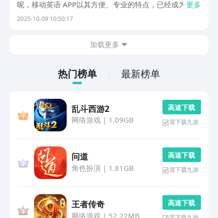
呢，移动英语 APP以其方便、专业的特点，已经成为很多
更多
人摆脱语言障碍的第一选择。我们挑选了5款英语学习应
2025-10-09 10:50:17
用，从听力训练到词汇记忆，再到综合能力的提高，深入
剖析了它们的核心功能和各自的特点，帮助您寻找到...
加载更多
热门榜单
最新榜单
高 速 下 载
乱斗西游2
网络游戏
|
1.09GB
需下载九游
高 速 下 载
问道
角色扮演
|
1.81GB
需下载九游
高 速 下 载
王者传奇
网络游戏
|
52.22MB
需下载九游