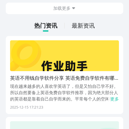
今天文章中的这些内容。
休闲体验为主，可以满足大家的体验心
加载更多
情。如果大家想要下载这款游戏，其实方
法很简单，通过以下的链接即可先来看一
下游戏的主要乐趣吧。
热门资讯
最新资讯
英语不用钱自学软件分享 英语免费自学软件有哪
几款
现在越来越多的人喜欢学英语了，但是又怕自己学不好。
所以自然要备上英语免费自学软件推荐，因为绝大部分人
的英语都是靠着自己自学而来的。平常每个人的空闲时间
更多
都很多，要是不能都充分利用起来的话，那就会让自己的
2025-12-15 17:21:23
效率大打折扣，更别谈拿下英语四六级了，所以一定要重
视！1、《作业帮》想要更好的做好英语作业的话，就
可...