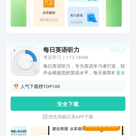
NO.
2
每日英语听力
考试学习
|
173.18MB
每日英语听力，专为英语学习者打造，软
件会根据您的英语水平，每天推荐有趣的
更多
学习内容，《头脑特工队2》电影双语有
声书、四六级资料......你需要的，这里都
人气下载榜TOP100
有。软件支持单句精听、跟读打分等多种
训练模式，从现在开始，每天坚持十分
安 全 下 载
钟，在家也能提高英语。【资源丰富，每
日更新】- 泛听资源：、BBC、CNN、新
优先用豌豆荚APP下载
概念、NPR、经济学人等，一站式收
听；- 各类考试：初高中、大学四六级、
考研、雅思托福、GRE等备考听力材