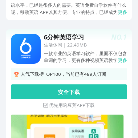
语水平，已经是很多人的需要。英语免费自学软件有什么
呢，移动英语 APP以其方便、专业的特点，已经成为很多
更多
人摆脱语言障碍的第一选择。我们挑选了5款英语学习应
用，从听力训练到词汇记忆，再到综合能力的提高，深入
剖析了它们的核心功能和各自的特点，帮助您寻找到最适
NO.
1
6分钟英语学习
合自己的“好帮手”。
生活休闲
|
22.49MB
一款专业的英语学习软件，里面不仅包含
单词的学习，更有多种视频英语教学，让
更多
你的英语水平得到快速的提升，还能锻炼
你的英语听力能力，多方位提升；专注模
人气下载榜TOP100，当前已有489人订阅
式让你学习起来更加专注，达到事半功倍
的效果。
安 全 下 载
优先用豌豆荚APP下载