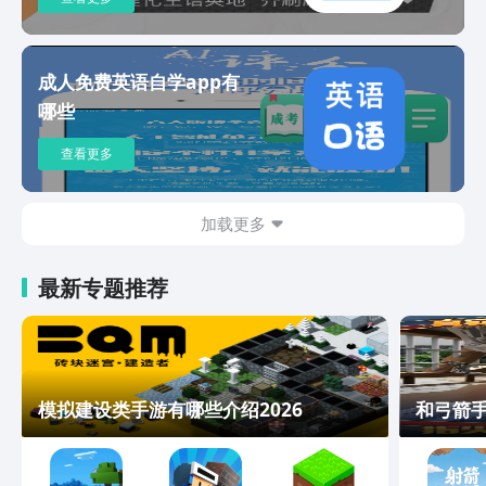
研、雅思托福在内的真题供同学们阅读。
当然，对于想要从更广范围汲取英文知识
的同学，我们还提供每日的双语新闻和经
典的英文书籍。我们衷心地感谢各位同学
成人免费英语自学app有
对我们的支持和信任。我们会不断迭代自
哪些
己的产品和内容，争取带给同学们更多英
语学习上的改善。我们的联系方式：知
查看更多
乎：知米背单词客服QQ:2064269289邮
箱：zhimiabc@163.com
加载更多
最新专题推荐
模拟建设类手游有哪些介绍2026
和弓箭手