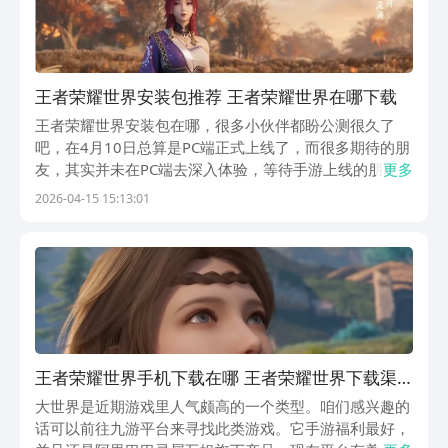
王者荣耀世界安装包推荐 王者荣耀世界在哪下载
王者荣耀世界安装包在哪，很多小伙伴都盼公测很久了
吧，在4月10日总算是PC端正式上线了，而很多期待的朋
友，其实并未在PC端去深入体验，等待手游上线的朋友也
更多
有不少，那这个作品到底值不值得入坑，好不好玩，本篇
2026-04-15 15:13:01
将详细给大家分析下，看看玩法到底什么样。想下载的朋
友就在九游预约手游版本，手游福利性价比最高的A...
王者荣耀世界手机下载在哪 王者荣耀世界下载渠
道推荐
大世界是近期游戏里人气颇高的一个类型。咱们感兴趣的
话可以前往九游平台来寻找此类游戏。它手游福利最好，