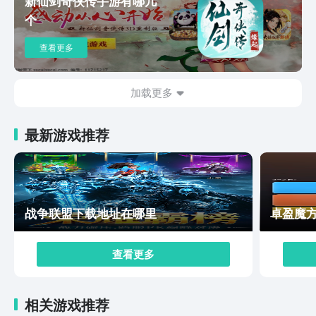
新仙剑奇侠传手游有哪几
过该平台之后就再也无法离开了！
个
查看更多
加载更多
最新游戏推荐
战争联盟下载地址在哪里
卓盈魔
查看更多
相关游戏推荐