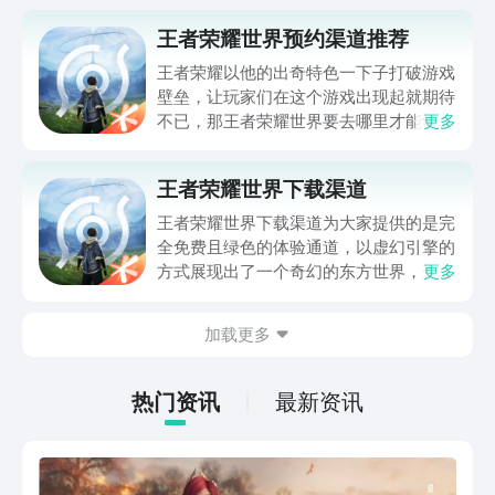
王者荣耀世界预约渠道推荐
王者荣耀以他的出奇特色一下子打破游戏
壁垒，让玩家们在这个游戏出现起就期待
不已，那王者荣耀世界要去哪里才能够预
更多
约呢，本期小编带来的是王者荣耀世界预
约渠道推荐，王者荣耀世界本身的角色就
王者荣耀世界下载渠道
已经是吸引众多玩家们的一大吸引点，预
约已经是玩家们非常想要了解的问题，小
王者荣耀世界下载渠道为大家提供的是完
编就在下文为大家推荐王者荣耀世界预约
全免费且绿色的体验通道，以虚幻引擎的
的地址。
方式展现出了一个奇幻的东方世界，众多
更多
王者英雄齐聚在这片大陆上，书写着属于
自己的战斗篇章。五大职业体系中的角色
加载更多
既沿用了经典的技能设定，也为大家推出
了全新的战斗系统。英雄技能的组合与天
赋点的完美搭配，使得战斗的风格也更加
热门资讯
最新资讯
个性化。