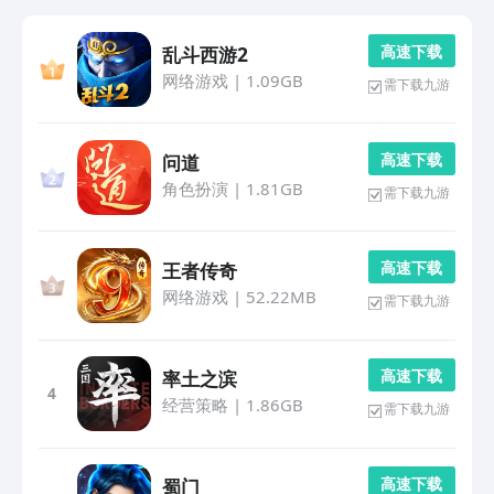
高 速 下 载
乱斗西游2
网络游戏
|
1.09GB
需下载九游
高 速 下 载
问道
角色扮演
|
1.81GB
需下载九游
高 速 下 载
王者传奇
网络游戏
|
52.22MB
需下载九游
高 速 下 载
率土之滨
4
经营策略
|
1.86GB
需下载九游
高 速 下 载
蜀门