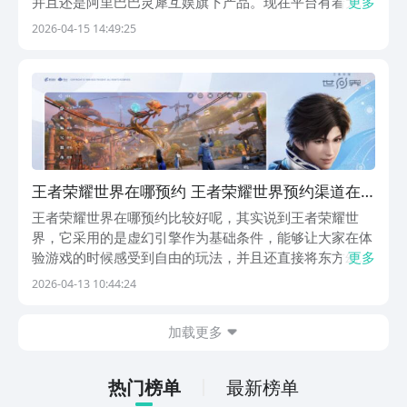
并且还是阿里巴巴灵犀互娱旗下产品。现在平台有着大量
更多
礼包可领取。王者荣耀世界手机下载在哪？在了解这游戏
2026-04-15 14:49:25
之后，很多人对其产生了相当大的兴趣，所以想知道游戏
该游戏在哪下载。【王者荣耀世界】最新版下
载》》》》...
王者荣耀世界在哪预约 王者荣耀世界预约渠道在
哪里
王者荣耀世界在哪预约比较好呢，其实说到王者荣耀世
界，它采用的是虚幻引擎作为基础条件，能够让大家在体
验游戏的时候感受到自由的玩法，并且还直接将东方幻想
更多
美学有效地结合，所以大家在体验之前就想要了解它的预
2026-04-13 10:44:24
约渠道。下面就针对大家的需求做相关内容的介绍。【王
者荣耀世界】最新版预约/下载地址》》》》》#王者荣
加载更多
耀...
热门榜单
最新榜单