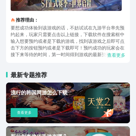
推荐理由：
要想成功体验到该游戏的话，不妨试试在九游平台率先预
约起来，玩家只需要点击以上链接，下载软件在搜索框中
输入想要预约或者是下载的游戏，找到该游戏之后即可点
击下方的按钮预约或者是下载即可！预约成功的玩家会在
接下来等待的时间，第一时间得到游戏的最新资讯。在该
查看更多
游戏中玩家可以线上进行组队战斗，也就是实时联网战
斗，玩家在战斗中就可以施展出各种角色所具备的技能，
最新专题推荐
加上及时的连击操作，获得任务胜利自然是最重要的！除
了战斗任务以外，游戏中还会设定一些冒险任务，在大陆
中不断地探索，挑战一些奇闻，听说还会有一些隐藏的任
流行的韩国网游怎么下载
务，大大提升了游戏体验乐趣。玩家还可以通过一些历练
的方式增强与英雄之间的联系，从而可以顺利得到超强的
技能提高，也可以在一定效果上提高角色的战斗能力。综
查看更多
上所述，王者荣耀世界下载渠道基本上就这样了，九游官
方平台一直都是将大家关心的游戏最新资讯及时更新出
来，并且传送到各位玩家，让大家可以顺利了解最新动
态，从而不会错过任何一个福利等，相信小编，大家体验