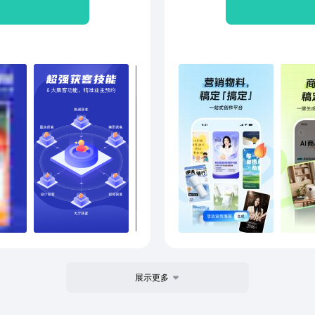
论是房屋装修的整体布局规
脚本
都能找到参考范本。平台内
专业绘图技能，动动手指就
计图，直观呈现空间配色、
提前看见家的模样。我们深
要决策，因此在装修设计环
到材料选型、预算测算的全
参考，搭配智能匹配功能，
预算范围，一键推送定制化
方案在线调整修改，让每一
告别 “效果图与实景图不
修设计App，就是选择省
用专业的装修设计服务与高
想家的打造梦想！核心分类
装修设计、装修效果图制作
展示更多
型改造、装修案例参考、装
修、房屋装修、装修样板间