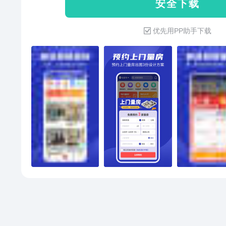
安 全 下 载
轻奢、北欧等主流装修风格，无
划，还是局部空间的细节优化，
优先用PP助手下载
置专业房屋设计软件功能，无需
能生成高清装修效果图与房子设
家具摆放、软装搭配效果，让你
知房子装修是关乎生活品质的重
节，提供从户型解析、风格定位
链路服务。海量装修样板间实景
根据你的户型面积、偏好风格、
房子装修设计方案。同时，支持
处细节都贴合你的居住需求，彻底
符” 的装修遗憾。选择这款房子装
心、省力、省钱的装修新方式，
清装修效果图，帮你轻松实现理
标签家装设计、房子装修设计、
功能特色标签房屋设计软件、户
修风格推荐用户场景标签房子装