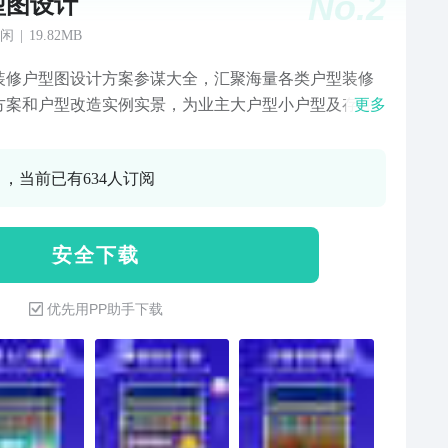
No.
2
型图设计
闲
|
19.82MB
装修户型图设计方案参谋大全，汇聚海量各类户型装修
方案和户型改造实例实景，为业主大户型小户型及存在
更多
的房子提供更好的户型设计方案，化节约设计成本和材
本住上舒适的家。
0 ，当前已有634人订阅
安 全 下 载
优先用PP助手下载