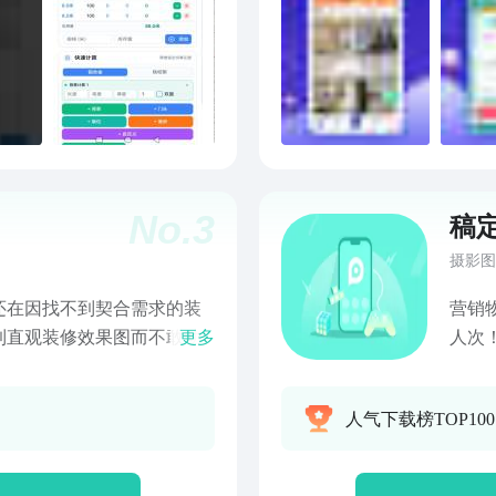
No.
3
稿
摄影图
还在因找不到契合需求的装
营销
到直观装修效果图而不敢动
更多
人次
准直击业主装修全流程痛
是海
的用户，打造专业、高效、
需求
人气下载榜TOP10
型改造无思路、风格选择太
涨粉。
期不清晰等装修难题，房子
计，
例，涵盖现代简约、新中式、
输入