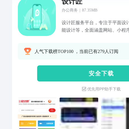
设计匠
办公商务
|
87.35MB
设计匠服务平台，专注于平面设计
能设计等，全面涵盖网站、小程
手-广告演出行业专用软件系统，
报价系统、美展结构、雷亚架、
人气下载榜TOP100 ，当前已有279人订阅
屏配货、能耗计算、尺寸标注、
度专业化、系统化的整体解决方
安 全 下 载
优先用PP助手下载