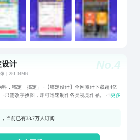
No.
4
定设计
像
|
281.34MB
物料，稿定「搞定」 ·【稿定设计】全网累计下载超4亿
！ ·只需改字换图，即可迅速制作各类视觉作品。 ·无论
更多
报、PPT、视频封面，还是周边物料，轻松应对各类设计
。 ·推出自媒体博主创作模板，简化创作流程，实现快速
0 ，当前已有33.7万人订阅
 ·稿定设计—让设计更简单，让营销更有料! ==稿定设
助力自媒体博主，一键生成爆款笔记== 「AI文案」只需
关键字，便能轻松为你定制标题和攥写笔记，助力视频