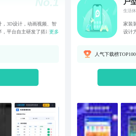
No.
1
户
生活休
，3D设计，动画视频、智
家装
序，平台自主研发了搭建助
更多
设计
包括线上3D舞美设计软件、
缺点
桁架与舞台用量计算器、大
料成
人气下载榜TOP10
灯库制作等，为客户提供高
案。