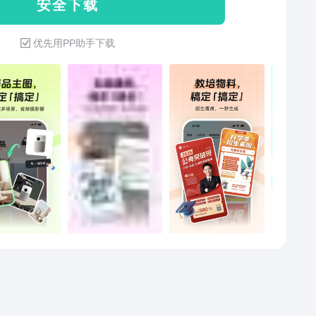
安 全 下 载
的创作，vlog视频、推文和营销内容更加引人注目。
优先用PP助手下载