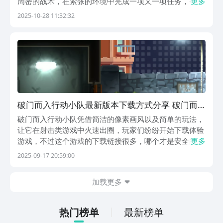
周密的战术，在紧张的环境中完成一项又一项任务，今天
更多
小编就来说一说破门而入行动小队在哪下，如果你是一个
2025-10-28 11:32:32
游戏新手，千万不要被这款游戏的复杂操作吓到，它看起
来需要很高的操作技巧，但其实只要掌握了基本的战术
要...
破门而入行动小队最新版本下载方式分享 破门而
入行动小队下载方式推荐
破门而入行动小队凭借简洁的像素画风以及简单的玩法，
让它在射击类游戏中火速出圈，玩家们纷纷开始下载体验
游戏，不过这个游戏的下载链接很多，哪个才是安全的下
更多
载方式。破门而入行动小队最新版下载方式推荐的内容，
2025-09-17 20:59:00
可以帮助想要体验这款游戏的玩家们下载到游戏的最新版
本。【破门而入：行动小队】最新版预约/下载地址》》...
加载更多
热门榜单
最新榜单