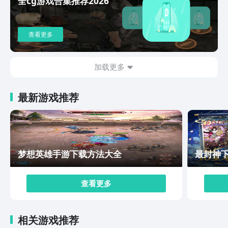
全cg游戏合集推荐2026
效，具体的搭配思路根据武器攻击效果来展开。不过武器
装备模组需要先解锁才能装配。每个模组的解锁方式不
同。在武器装备的内容上也会随游戏更新而新增内容。以
查看更多
上就是破门而入行动小队最新版下载方式推荐的内容了，
游戏的最新版中又给玩家们增加了几个有趣的职业、强力
武器和装配模组，在闯关模式上也有了新的内容，对这款
加载更多
游戏感兴趣的话，可以尝试下文中分享的链接来进行下
载。
最新游戏推荐
梦想英雄手游下载方法大全
最封神
查看更多
相关游戏推荐