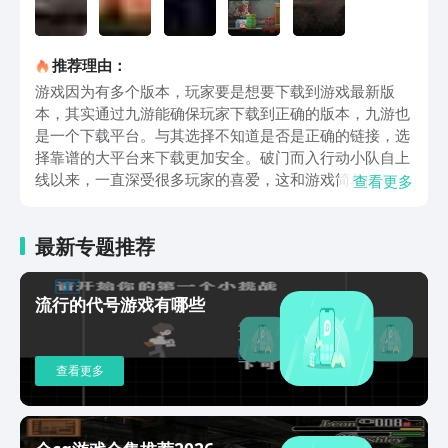
推荐理由：
游戏因为有多个版本，玩家要是想要下载到游戏最新版
本，其实通过九游能确保玩家下载到正确的版本，九游也
是一个下载平台。与其选择不知道是否是正确的链接，选
择靠谱的大平台来下载更加安全。破门而入行动小队自上
线以来，一直深受很多玩家的喜爱，这和游戏简单的玩法
查看更多
有很大的关系，玩家只要会射击就能快速上手这个游戏，
且游戏还支持联机，能创造更多有趣的游戏体验。在最新
最新专题推荐
版中又新增了几个职业和武器枪械，在对战过程中又能多
几个玩法，在联机组队模式下也就能多几个阵容组合。喜
欢这款游戏的玩家们，可以来体验下新的职业和新的枪
流行的代号游戏有哪些
械。玩家在游戏中最喜欢的模式必然是闯关模式，这个模
式既有一点剧情内容也有刺激的对战内容，也是最适合联
机模式下选择的玩法。根据关卡的要求需要在地图上成功
查看更多
解救几名人质，在成功击杀绑匪后需要点击人质才算是成
功解救人质，在射击绑匪的时候要小心不要伤及人质，一
旦人质被误杀也会导致闯关失败。游戏中还有丰富的武器
装备模组，可以增加武器的属性，这些模组有不同的功