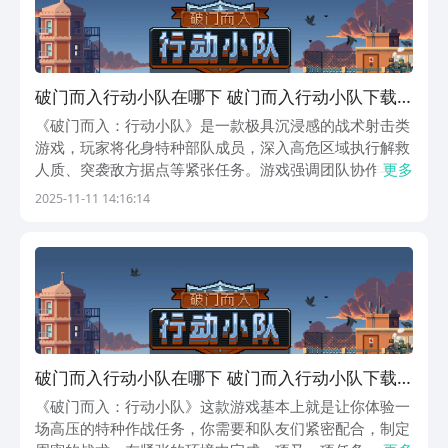
破门而入行动小队在哪下 破门而入行动小队下载
方式推荐
《破门而入：行动小队》是一款极具沉浸感的战术射击类
游戏，玩家将化身特种部队成员，深入高危区域执行解救
人质、突袭敌方据点等紧张任务。游戏强调团队协作与策
更多
略部署，每一个决策都可能影响战局走向。如果你正想知
2025-11-11 14:16:14
道破门而入行动小队在哪下，不妨继续往下了解。《破门
而入：行动小队》最新下载地址：》》》》》#破门而入
破门而入行动小队在哪下 破门而入行动小队下载
方式推荐
《破门而入：行动小队》这款游戏基本上就是让你体验一
场高压的特种作战任务，你需要和队友们紧密配合，制定