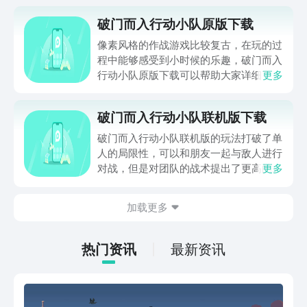
破门而入行动小队原版下载
像素风格的作战游戏比较复古，在玩的过
程中能够感受到小时候的乐趣，破门而入
行动小队原版下载可以帮助大家详细了解
更多
这款游戏，里面不只有精心雕琢的战术玩
法，还有砰砰砰的开枪爽快劲，玩家可以
破门而入行动小队联机版下载
像真正的指挥官一样带着小队进行战斗，
可以选择装备规划行动路线，稍不注意就
破门而入行动小队联机版的玩法打破了单
可能会整体团灭，可以玩起来既紧张又上
人的局限性，可以和朋友一起与敌人进行
瘾。
对战，但是对团队的战术提出了更高的要
更多
求，破门而入行动小队联机版下载给了更
大家更多的操作空间，玩家在联机的时候
加载更多
也会出现很多多余的动作，比如道具的浪
费使用和技能的随便滥用，都需要集体配
合才能够更好的适应联机玩法。
热门资讯
最新资讯