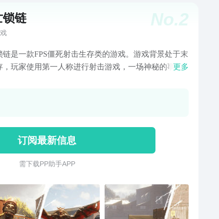
No.
2
亡锁链
戏
锁链是一款FPS僵死射击生存类的游戏。游戏背景处于末
存，玩家使用第一人称进行射击游戏，一场神秘的事件
更多
僵尸充满了城市。玩家需要在世界中完成生存需要的资
需要补充的弹药武器。体验射击的快感。
订阅最新信息
需 下 载 P P 助 手 A P P