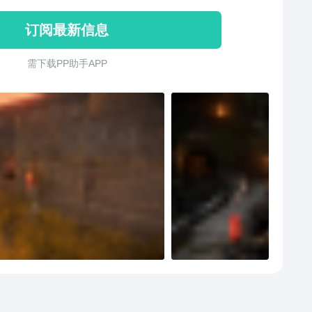
分别真假，并且能够同时运行超多数量的僵尸，而且低
订阅最新信息
机也能流畅玩。
需 下 载 P P 助 手 A P P