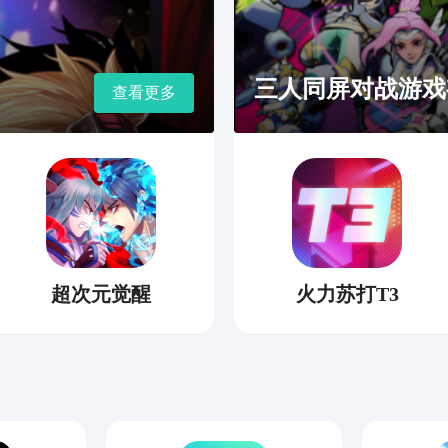
三人同屏对战游戏
查看更多
超次元觉醒
火力苏打T3