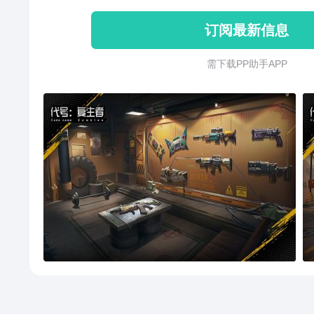
多英雄配合的战斗模式 5、丰富的
订阅最新信息
战场载具系统
需 下 载 P P 助 手 A P P