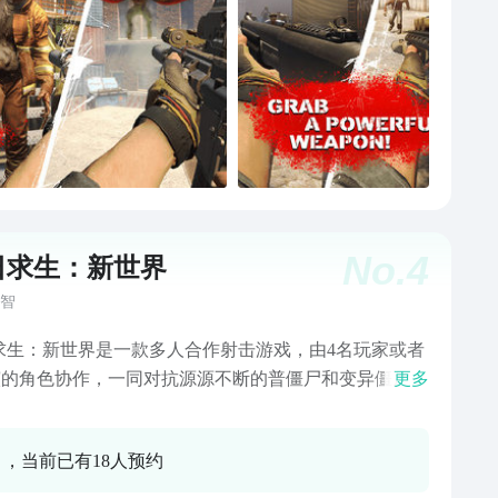
No.
4
日求生：新世界
智
求生：新世界是一款多人合作射击游戏，由4名玩家或者
扮演的角色协作，一同对抗源源不断的普僵尸和变异僵尸，
更多
独斗在这款游戏内十分困难，任何玩家都有可能被变异
瞬间击倒，需要队友救助才能继续生存。场景我们采用
0 ，当前已有18人预约
端游画质的PBR素材，在保证画质的前提下，还能有令
惊的流畅度，游戏内的角色不仅精美，ai智能程度也令人