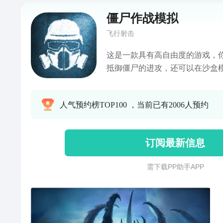
僵尸作战模拟
飞行射击
这是一款具有高自由度的游戏，
抵御僵尸的进攻，还可以在沙盒
造出不一样的玩法。 特点： 1.
你可以在任意位置创建你想要的
人气预约榜TOP100 ，当前已有2006人预约
伤害抗性，生命值，移动速度以及一
修改：你可以修改游戏规则，比
制，让系统自动刷兵刷怪，以及
订阅最新信息
件，人类是否能被感染等。总之
就可以让游戏玩法发生很大的改
需 下 载 P P 助 手 A P P
改规则我也给你预设好了一些玩法
以创建一个由你控制的士兵亲自加
可以和其他玩家一起在线联机或者
机； 提示 : 【说明】子弹无限