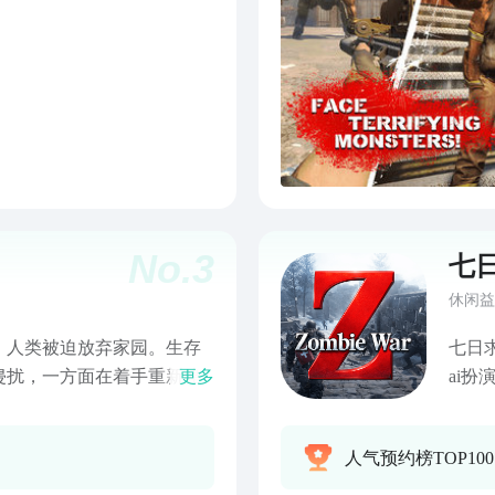
No.
3
七
休闲益
，人类被迫放弃家园。生存
七日
侵扰，一方面在着手重新建
更多
ai
单打
————————————
僵尸
人气预约榜TOP10
色： 1、第三人称射击的游
堪比
3、特色的剧情展现方式 4、
人吃