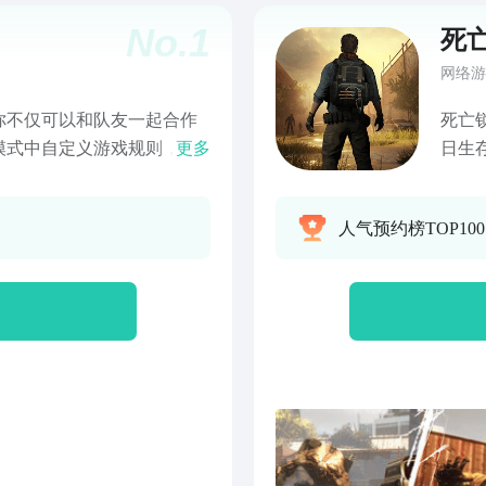
No.
1
死
网络游
你不仅可以和队友一起合作
死亡
模式中自定义游戏规则，创
更多
日生
单位自由创建：在沙盒模式中
导致
单位，并决定他们的武器，
源和
人气预约榜TOP100
些AI特性等等； 2.规则
如控制系统的刷兵刷怪机
一局游戏的时间，胜负条
你只要通过简单的规则修改
变，当然如果你不想自己修
； 3.第三人称射击：你可
入战斗； 4.多人联机：你
通过WIFI局域网进行联
，解锁部分装备！