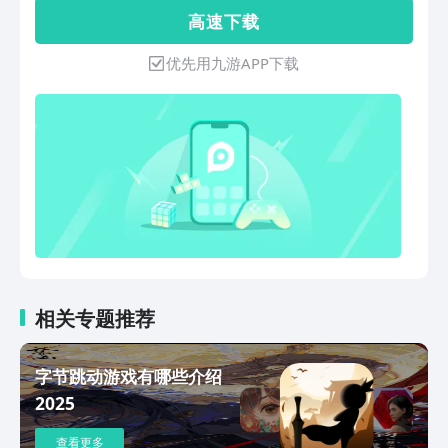
的竞技对抗。游戏强调精准的操作感，通
高 速 下 载
过特定的操作搓出华丽大招，展现自己高
超的篮球技巧；同时，不同位置、不同风
优先用九游APP下载
格的海量球星供你收集与培养，通过个性
技能与时装搭配，打造专属于你的超级球
星。
相关专题推荐
字节跳动游戏有哪些介绍
2025
查看更多