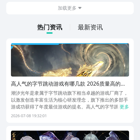
今天文章中的这些内容。
休闲体验为主，可以满足大家的体验心
加载更多
情。如果大家想要下载这款游戏，其实方
法很简单，通过以下的链接即可先来看一
下游戏的主要乐趣吧。
热门资讯
最新资讯
高人气的字节跳动游戏有哪几款 2026质量高的字
节跳动游戏介绍
潮汐光年是隶属于字节跳动旗下相当卓越的游戏厂商了，
以激发创造丰富生活为核心研发理念，旗下推出的多部手
游成功获得了年度最佳游戏的提名。高人气的字节跳动游
更多
戏有哪些。推荐一个让玩家们畅玩无忧的游戏福利平台，
2026-07-08 19:32:01
就是阿里巴巴灵犀互娱旗下的九游app，是被全网公认手
游福利最多性价比最好的游戏平台了。海量游戏设定了...