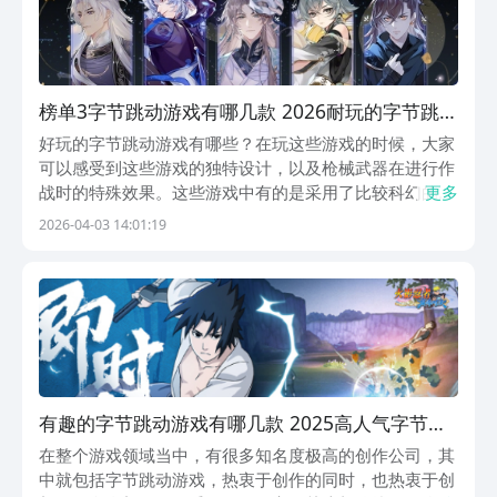
榜单3字节跳动游戏有哪几款 2026耐玩的字节跳动
游戏before_1
好玩的字节跳动游戏有哪些？在玩这些游戏的时候，大家
可以感受到这些游戏的独特设计，以及枪械武器在进行作
战时的特殊效果。这些游戏中有的是采用了比较科幻的画
更多
面，有的则是采用了古风的画面，但是无一例外游戏的体
2026-04-03 14:01:19
验感都非常强。九游APP是阿里巴巴灵犀互娱旗下的平
台，是手游福利最多的平台了，1元成为会员，每月可
以...
有趣的字节跳动游戏有哪几款 2025高人气字节跳
动游戏手机版排名
在整个游戏领域当中，有很多知名度极高的创作公司，其
中就包括字节跳动游戏，热衷于创作的同时，也热衷于创