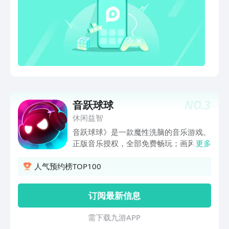
吧！
NO.
3
音跃球球
休闲益智
音跃球球》是一款魔性洗脑的音乐游戏。
正版音乐授权，全部免费畅玩；画风清新
更多
场景梦幻，更有PVP匹配赛等挑战模式，
和千万音乐达人争歌王。单指点触一秒上
人气预约榜TOP100
瘾，快随古灵精怪的球球们一同踏上
音“跃”之旅！ 【正版神曲全收录】 诚意
订阅最新信息
奉献：一场你意想不到的神曲盛宴，无需
付费，免费畅玩。 【画风唯美场景梦
需 下 载 九 游 A P P
幻】 精良制作：一段奇妙幻想的音“跃”旅