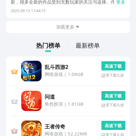
新，很多全新的作品受到无数玩家的关注与追捧。作为传
更多
统的巨头创作公司，拥有较为庞大的用户基数，也有相当
2025-09-15 17:44:15
出色的特色算法成功，在游戏领域当中有极高的热度，接
下来小编为大家介绍几款人气较高的游戏。1、《火影
加载更多
忍...
热门榜单
最新榜单
高 速 下 载
乱斗西游2
网络游戏
|
1.09GB
需下载九游
高 速 下 载
问道
角色扮演
|
1.81GB
需下载九游
高 速 下 载
王者传奇
网络游戏
|
52.22MB
需下载九游