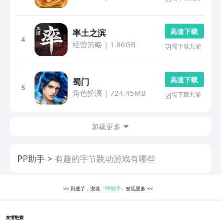
高 速 下 载
率土之滨
4
经营策略
|
1.86GB
需下载九游
高 速 下 载
蜀门
5
角色扮演
|
724.45MB
需下载九游
加载更多
PP助手
有趣的字节跳动游戏有哪些
>>
到底了，安装
「PP助手」
发现更多
<<
友情链接