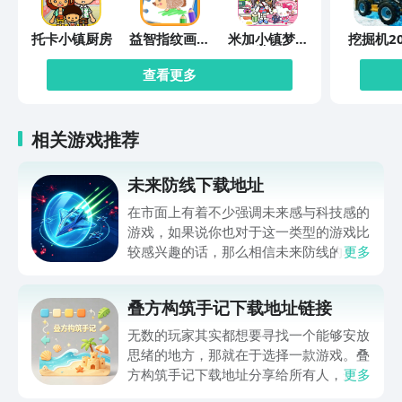
托卡小镇厨房
益智指纹画画
米加小镇梦幻
挖掘机20
板
世界
查看更多
相关游戏推荐
未来防线下载地址
在市面上有着不少强调未来感与科技感的
游戏，如果说你也对于这一类型的游戏比
较感兴趣的话，那么相信未来防线的名字
更多
你一定是听说过的，小编今天的内容中为
你准备的就是未来防线下载预约的。的相
叠方构筑手记下载地址链接
关链接，在最近这款游戏的热度非常之
高，无论是先进前卫的背景设定，还是紧
无数的玩家其实都想要寻找一个能够安放
张有趣的战斗玩法，都吸引着不少同学的
思绪的地方，那就在于选择一款游戏。叠
关注，你是否也想要提前进行预约，方便
方构筑手记下载地址分享给所有人，这一
更多
在开服之后立即下载呢？那么千万别错过
款游戏玩起来还是比较简单的，主要是以