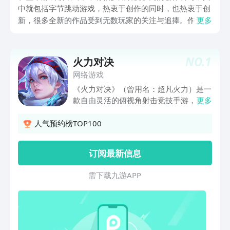
中就包括字节跳动游戏，热衷于创作的同时，也热衷于创
新，很多全新的作品受到无数玩家的关注与追捧。作为传
更多
统的巨头创作公司，拥有较为庞大的用户基数，也有相当
出色的特色算法成功，在游戏领域当中有极高的热度，接
下来小编为大家介绍几款人气较高的游戏。
NO.
1
火力对决
网络游戏
《火力对决》（曾用名：超凡火力）是一
款自由灵活的俯视角射击竞技手游，玩家
更多
在2.5D视角下展开3V3激烈对抗。玩家借
助精心设计的关卡地形，通过瞄准射击和
人气预约榜TOP100
躲避弹道，感受不一样的射击乐趣。可破
坏的游戏世界，各具特色的传奇英雄，5
订阅最新信息
分钟一局的刺激战斗，随时随地为您带来
酣畅淋漓的游戏体验！
需 下 载 九 游 A P P