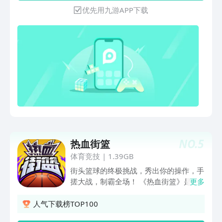
挑战各方势力，技能自由搭配，构筑独特
优先用九游APP下载
战斗体系。 晶核现世，冒险者，你准备
好了吗？
NO.
5
热血街篮
体育竞技
|
1.39GB
街头篮球的终极挑战，秀出你的操作，手
搓大战，制霸全场！ 《热血街篮》是一
更多
款经典的3V3花式街篮竞技手游，街头元
素与3V3花式街篮玩法相结合，让玩家沉
人气下载榜TOP100
浸于经典的3V3街篮对决，体验紧张刺激