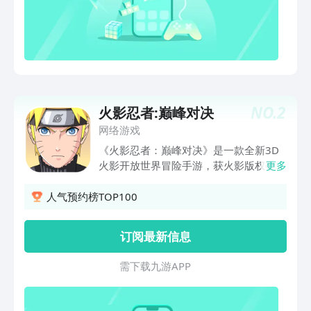
NO.
2
火影忍者:巅峰对决
网络游戏
《火影忍者：巅峰对决》是一款全新3D
火影开放世界冒险手游，获火影版权委员
更多
会正版授权。游戏为玩家呈现了一个真实
的火影开放世界，玩家能以亲历者的身
人气预约榜TOP100
份，参与到火影恢宏浩大的冒险故事中
来。自由探寻火影大世界的各个角落，接
订阅最新信息
取任务挑战，沉浸式体验忍者生活，重温
经典IP回忆。与鸣人小樱等角色一起，使
需 下 载 九 游 A P P
用经典忍术大招，来一场刺激畅快的忍者
战斗。更有数不尽的奇遇冒险等待成为忍
者的你来探索。忍者们，向火影世界出发