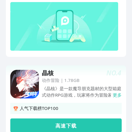
程，一跃一世界。 【单指点触一秒上
瘾】 简单操作：跟随节拍抖起来，停不
下
NO.
4
晶核
动作冒险
|
1.78GB
《晶核》是一款魔导朋克题材的大型箱庭
式动作RPG游戏，玩家将作为冒险家协会
更多
的一员，在阿特兰世界进行探索，寻找世
界能量之源晶核的秘密。 战斗意志重
人气下载榜TOP100
燃，浮空闪避多维出击！环环相扣的大型
立体箱庭式关卡林立，沉浸式寻宝解谜险
高 速 下 载
象环生。集结志同道合的伙伴，组队团战