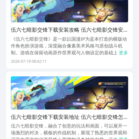
伍六七暗影交锋下载安装攻略 伍六七暗影交锋安
卓iOS最新版本下载方法
《伍六七暗影交锋》是一款以国漫IP为蓝本打造的横版动
作角色扮演游戏，深度融合像素美术风格与原创战斗机
制。游戏在保留动画原作世界观与人物设定的基础上，重
更多
构了视觉表现与交互逻辑，通过高帧率连招系统、属性克
2026-07-19 08:42:11
制策略及动态技能切换，赋予玩家更具深度的战斗体验。
《伍六七暗影交锋》最新版下载预约》》》》》#伍六七
伍六七暗影交锋下载安装地址 伍六七暗影交锋怎
么下载
伍六七暗影交锋，融合了创意的玩法和画面，可以展开一
场激烈的对决，横板的作战机制，展现了熟悉的世界观和