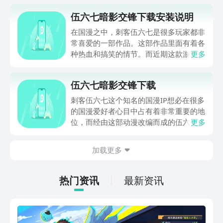
伍六七暗影交锋下载安装说明
在国漫之中，刺客伍六七是很多玩家都非
常喜爱的一部作品。这部作品里面有着各
种热血和搞笑的情节。而近期这款游戏则
更多
是推出了手游，这也吸引了很多玩家的关
注。下面将带来伍六七暗影交锋下载安装
伍六七暗影交锋下载
说明。这款作品很多玩家都希望能早点玩
到，所以才会询问下载地址。
刺客伍六七这个知名的国漫IP想必在很多
的国漫爱好者心目中占有着非常重要的地
位，而经由这部动漫改编而成的伍六七暗
更多
影交锋手游也备受玩家们的欢迎。今天小
编想和大家聊一聊伍六七暗影交锋下载最
加载更多
新方式，以及这款游戏目前的口碑风评，
如果你也是伍六七的忠实粉丝，那么今天
的这篇文章一定要来看一看哦。
热门资讯
最新资讯