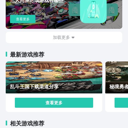
程敌人多就让梅花十三主打输出，再配个能拉仇恨或者控
场的角色保护她，这么搭着打会轻松很多。经营玩法也挺
有意思的，能在小鸡岛开店，都是原作里的场景，阿七的
查看更多
理发店得帮居民做发型，做好了给游戏币，这些钱能升级
理发店，让店更高级赚得更多，还能养角色，大保丁的保
安厅能接任务，完成了给材料，这些材料能升科技、养角
加载更多
色，还有牛杂摊和村口的理发店，牛杂摊得选食材做新菜
品，理发店得研究新发型，还得想办法拉顾客，顾客多了
最新游戏推荐
赚得才多。伍六七暗影交锋的玩法想必大家已经清楚知道
了，战斗玩法需要玩家懂得基础的策略，而经验玩法就是
玩家享受游戏的乐趣，伍六七暗影交锋下载安装已经都介
绍完了，大家可以在豌豆荚APP中预约等待这款游戏上
线。
乱斗王国下载渠道分享
秘境勇
查看更多
相关游戏推荐