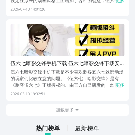
设定在原来的动画风格上面增加了各种的创意，伍六七暗
更多
影交锋下载安装，大家都非常喜欢这种像素风格的游戏，
2026-07-13 14:01:26
那么接下来小编就为大家介绍一下相关的内容，可以帮助
大家在后续更好的来进行掌握。《伍六七暗影交锋》最
新...
伍六七暗影交锋手机下载 伍六七暗影交锋下载安
装及玩法教程
伍六七暗影交锋手机下载是不少喜欢刺客五六七这部动漫
的玩家们比较在意的问题。《伍六七：暗影交锋》是有
《刺客伍六七》正版授权的、由官方自己研发的一款像素
更多
风格横板类型动作手机游戏，这个游戏当中极高程度的还
2026-03-10 19:32:51
原了动漫中的世界观，并且也复刻了其中的经典角色，然
后融合了角色养成以及模拟经营、格斗等多种游戏玩法。
加载更多
这...
热门榜单
最新榜单