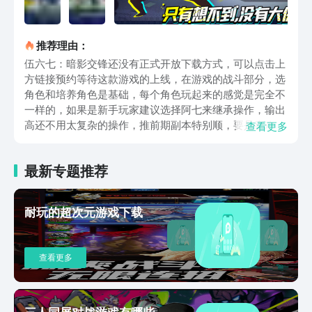
推荐理由：
伍六七：暗影交锋还没有正式开放下载方式，可以点击上
方链接预约等待这款游戏的上线，在游戏的战斗部分，选
角色和培养角色是基础，每个角色玩起来的感觉是完全不
一样的，如果是新手玩家建议选择阿七来继承操作，输出
高还不用太复杂的操作，推前期副本特别顺，要是喜欢远
查看更多
程输出，梅花十三就很合适，能隔着老远打伤害，跟阿七
搭着用前期基本不用愁打不过，玩到后面做任务、打副本
最新专题推荐
能拿到不少升级材料，不光能提角色属性，还能解锁新技
能、强化老技能，慢慢就能调出自己顺手的强力角色。组
队战斗也有讲究，得选两个上场角色再搭一张援助卡，援
耐玩的超次元游戏下载
助卡就跟额外技能似的，有时候能帮上大忙，打起来的时
候换角色点头像就行，换的时候会自动放个入场技能，如
果有必杀技可以选择点必杀技换角色，就直接放必杀技，
查看更多
不放入场技能了，入场技能一般都有短暂无敌，要是被敌
人围着打赶紧换角色，靠入场技能的无敌就能跑出来，组
队的时候得考虑角色搭配，遇到防高的敌人先上力属性角
色削他防御，等防御低了再换疾属性角色打爆发，要是远
三人同屏对战游戏有哪些