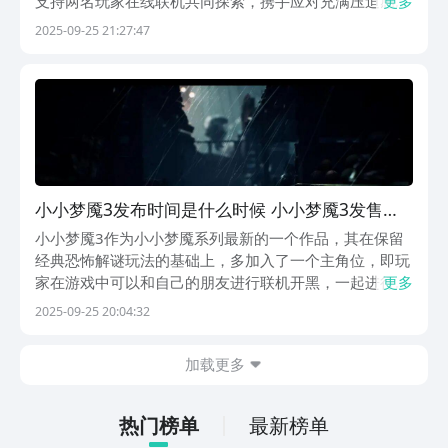
支持两名玩家在线联机共同探索，携手应对充满压迫感的
更多
世界与各种诡异敌人。那么，小小梦魇3发布时间是什么
2025-09-25 21:27:47
时候？一起来了解这款令人期待的作品的具体信息吧。
根据目前官方公布的准确消息，小小梦魇3将于202
小小梦魇3发布时间是什么时候 小小梦魇3发售日
期指引
小小梦魇3作为小小梦魇系列最新的一个作品，其在保留
经典恐怖解谜玩法的基础上，多加入了一个主角位，即玩
家在游戏中可以和自己的朋友进行联机开黑，一起进行冒
更多
险之旅了。那么，小小梦魇3发布时间是什么时候？让我
2025-09-25 20:04:32
们一起来看看刺激感满满的小小梦魇3发布时间一览吧！
【小小梦魇3】最新版预约/下载地址》》》》》#小小...
加载更多
热门榜单
最新榜单