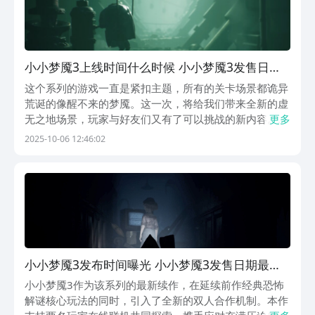
小小梦魇3上线时间什么时候 小小梦魇3发售日期
指引
这个系列的游戏一直是紧扣主题，所有的关卡场景都诡异
荒诞的像醒不来的梦魇。这一次，将给我们带来全新的虚
无之地场景，玩家与好友们又有了可以挑战的新内容。小
更多
小梦魇3上线时间什么时候各位快来看看，小编立刻把准
2025-10-06 12:46:02
确消息告诉各位，马上约上朋友们，一起合作挑战难关。
【biubiu加速器】最新版下载》》》》》#biu...
小小梦魇3发布时间曝光 小小梦魇3发售日期最新
消息指引
小小梦魇3作为该系列的最新续作，在延续前作经典恐怖
解谜核心玩法的同时，引入了全新的双人合作机制。本作