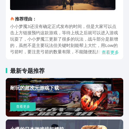
推荐理由：
小小梦魇3还没有确定正式发布的时间，但是大家可以点
击上方链接预约这款游戏，等待上线之后就可以进入游戏
玩耍了，小小梦魇三更新了很多的玩法，战斗部分是新增
的，虽然不是主要玩法但关键时刻能帮上大忙，用Low的
弓箭时，要注意弓箭的数量有限，不能随便乱射，比如遇
查看更多
到小怪物，射中它们的弱点就能让它们暂时不动，这时候
赶紧拉着队友跑，遇到需要破坏的障碍物，铁丝网用弓箭
最新专题推荐
射中连接处的铁环，就能把铁丝网弄开，Alone的扳手近
战用的时候要找准时机，敌人攻击的间隙冲过去敲一下，
能让敌人停顿一下，趁机拉开距离或者触发附近的机关，
耐玩的超次元游戏下载
而且战斗的时候不能一直站在一个地方，敌人会慢慢包围
过来，得边打边退利用场景里的柱子或者箱子当掩体，躲
一下敌人的攻击再反击。游戏里还专门加了语音沟通的功
查看更多
能，对双人协作特别友好，比如有时候一个人在这边发现
了机关，但不知道怎么操作，另一个人在另一边看到了提
示，就能通过语音告诉队友，不用像之前那样只能靠手势
比划，还有遇到敌人追过来的时候，能及时跟队友说左边
火爆的日本游戏排行榜前