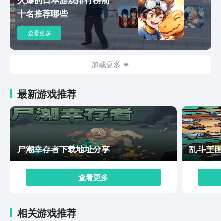
有敌人，往右边跑，避免两个人跑散，另外场景里会有乌
十名推荐哪些
鸦飞过来飞去，这些乌鸦不是单纯的背景，有时候它们嘴
里会叼着钥匙，这时候得悄悄靠近不能惊动它们，等乌鸦
查看更多
停下来的时候，快速抓住就能拿到钥匙打开新的门。再说
说游戏的场景和解谜部分，它的虚无世界设计得特别有氛
围感，而且每个场景里的解谜都和环境结合得特别紧密，
加载更多
整体是横向卷轴的视角，玩家操控角色在昏暗的空间里探
索，比如有些关卡是废弃的医院，走廊里的灯忽明忽暗，
最新游戏推荐
墙角堆着破旧的病床，地上还散落着医疗器械，还有的关
卡是快要塌的工厂，天花板上的钢管时不时往下掉铁锈，
机器的轰鸣声一直在耳边响。小小梦魇三的玩法特色非常
多样，只有充分的运用各种技巧，才能够成为游戏中的强
者，关于小小梦魇3什么时候发布已经给大家分享完了，
尸潮幸存者下载地址分享
乱斗王
可以在豌豆荚中先预约这款游戏，等待上线后就可以根据
攻略中的详细指引来操作。
查看更多
相关游戏推荐