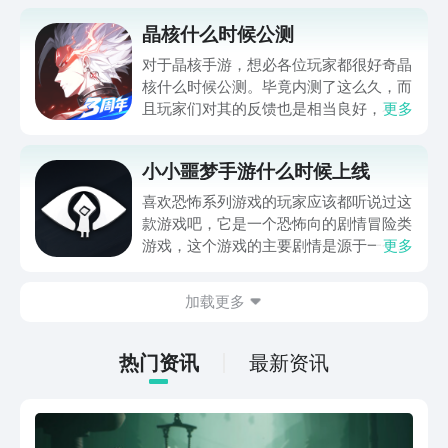
晶核什么时候公测
对于晶核手游，想必各位玩家都很好奇晶
核什么时候公测。毕竟内测了这么久，而
且玩家们对其的反馈也是相当良好，不少
更多
玩家都给出了高分评价，就等公测时开始
玩了。那么今天的晶核手游攻略给大家带
小小噩梦手游什么时候上线
来一期晶核公测时间分享，希望能对于各
位玩家们带来一些帮助，一起来看一看
喜欢恐怖系列游戏的玩家应该都听说过这
吧！
款游戏吧，它是一个恐怖向的剧情冒险类
游戏，这个游戏的主要剧情是源于一个小
更多
女孩的梦魇，主要是和生活中的柴米油盐
有关，那么小小噩梦手游什么时候上线
加载更多
呢？想要验该游戏的玩家就可以来看看本
期的介绍哦，希望能给大家带来相关问题
的解答。
热门资讯
最新资讯