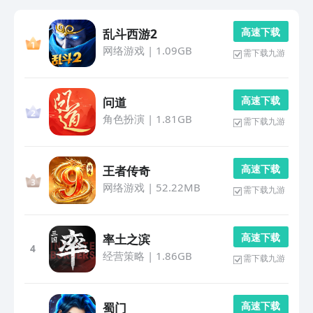
高 速 下 载
乱斗西游2
网络游戏
|
1.09GB
需下载九游
高 速 下 载
问道
角色扮演
|
1.81GB
需下载九游
高 速 下 载
王者传奇
网络游戏
|
52.22MB
需下载九游
高 速 下 载
率土之滨
4
经营策略
|
1.86GB
需下载九游
高 速 下 载
蜀门