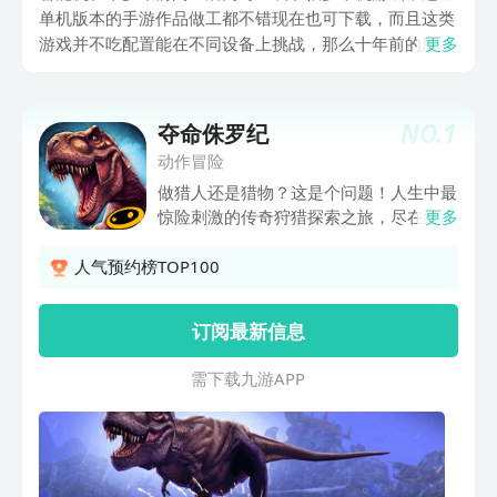
单机版本的手游作品做工都不错现在也可下载，而且这类
游戏并不吃配置能在不同设备上挑战，那么十年前的所有
更多
手机单机游戏叫什么?下文给朋友们整理的十年前单机手
游佳作质量都不差，放在今天也可以给大家带来新奇的游
戏体验。
NO.
1
夺命侏罗纪
动作冒险
做猎人还是猎物？这是个问题！人生中最
惊险刺激的传奇狩猎探索之旅，尽在终极
更多
狩猎游戏：夺命侏罗纪！ 圆你恐龙猎人
梦 踏上奇幻之旅，探索隐秘无人岛，狩
人气预约榜TOP100
猎人类历史上最富传奇色彩、最凶恶残暴
的动物---恐龙！被认为早已灭绝的物种重
订阅最新信息
现生天，从温顺的剑龙，到最凶残的暴
龙，一一出现在你面前！ 奇幻之旅现开
需 下 载 九 游 A P P
启 神秘海岸沉船遍布，热带密林变幻莫
测，恐龙埋骨场惊心动魄！ 强力武器来
装备 对付强大的敌人，当然要配上最强
力的武器！不论是拥有毁灭性威力的火箭
发射器，还是短小精悍的忍者十字弓，我