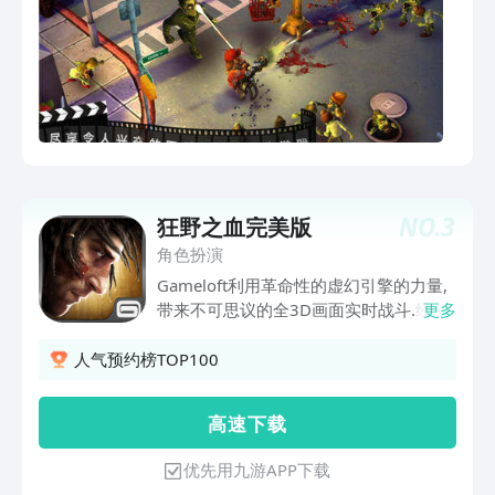
NO.
3
狂野之血完美版
角色扮演
Gameloft利用革命性的虚幻引擎的力量,
带来不可思议的全3D画面实时战斗.经历
更多
从未有过的兰斯洛特爵士的难忘旅程吧!
享受虚幻技术所打造的令人惊叹的实时全
人气预约榜TOP100
3D特效画面.充满令人敬畏的敌人,震撼的
特殊能力的史诗级战斗.扮演传奇的兰斯
高 速 下 载
洛特爵士.击退地狱军团,挑战被莫甘娜所
魅惑的强大亚瑟王.穿越10个惊心动魄的
优先用九游APP下载
关卡,在圆桌骑士高文的帮助下一路前往