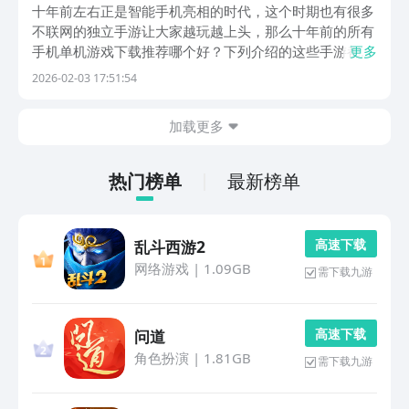
的单机游戏有哪几款2026
十年前左右正是智能手机亮相的时代，这个时期也有很多
不联网的独立手游让大家越玩越上头，那么十年前的所有
手机单机游戏下载推荐哪个好？下列介绍的这些手游都是
更多
十年前出现的独立游戏，九游平台依旧可以轻松找到这些
2026-02-03 17:51:54
老款单机手游，九游是手游福利性价比最强的平台，隶属
于阿里巴巴灵犀互娱旗下，大家均可1元入手九游白银
加载更多
会...
热门榜单
最新榜单
高 速 下 载
乱斗西游2
网络游戏
|
1.09GB
需下载九游
高 速 下 载
问道
角色扮演
|
1.81GB
需下载九游