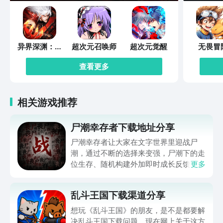
异界深渊：觉
超次元召唤师
超次元觉醒
无畏冒
醒
查看更多
相关游戏推荐
尸潮幸存者下载地址分享
尸潮幸存者让大家在文字世界里迎战尸
潮，通过不断的选择来变强，尸潮下的走
位生存、随机构建外加即时成长反馈，让
更多
不少朋友好奇在哪下，那么下文就带来尸
潮幸存者下载地址的分享，让大家都能进
乱斗王国下载渠道分享
入到这个满是僵尸的世界努力求生，想玩
的可千万别错过，赶快来看一看吧。
想玩《乱斗王国》的朋友，是不是都要解
决乱斗王国下载问题。现在网上关于这方