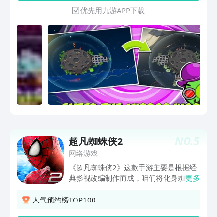
优先用九游APP下载
NO.
5
超凡蜘蛛侠2
网络游戏
《超凡蜘蛛侠2》这款手游主要是根据经
典影视改编制作而成，咱们将化身蜘蛛侠
更多
在开放式的世界中不断自由翱翔，你的任
务就是要努力保护好这座城市，莫要被那
人气预约榜TOP100
些恐怖分子给破坏了，游戏玩法操作极其