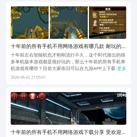
1、《开心消消乐》这款游戏是大家再为熟悉不过的游
戏...
十年前的所有手机不用网络游戏有哪几款 耐玩的
老版游戏下载2026
十年前左右智能机也才刚刚流行不久，这个时代推出的很
多单机版本游戏都是很好玩的，那么十年前的所有手机单
机游戏有哪些？目前大家依旧可以在九游APP上下载这些
更多
十多年前的手游，九游是手游福利最多的游戏平台，隶属
2026-06-02 21:05:01
于阿里巴巴灵犀互娱旗下，新玩家也享一元成会员福利，
每月也具备无门槛代金券以及会员礼包奖励领不停，会...
十年前的所有手机不用网络游戏下载分享 受欢迎