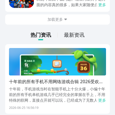
面的内容真的很多，如果大家随便点击陌
更多
生链接，就很容易遇到安装包信息不完整
的情况。想省去这些麻烦，直接通过九游
加载更多
app进行下载会更加方便，九游是手游福
利最多的游戏平台，在这里不仅能够看到
游戏资源，还能及时查看后续的消息、活
热门资讯
最新资讯
动内容等相关信息。
十年前的所有手机不用网络游戏合辑 2026受欢迎
的单机游戏分享
十年前，手机游戏当时在智能手机上十分火爆，小编十年
前的所有手机单机游戏几乎已经完全的掌握在手上，不用
特殊的联网，直接点开就可以玩，已经成为了无数人打发
更多
碎片的时间的最佳选择，不管你是学生还是上班打工人，
2026-06-25 16:56:19
都可以直接在课间的时候完成一局轻松的娱乐游戏活动。