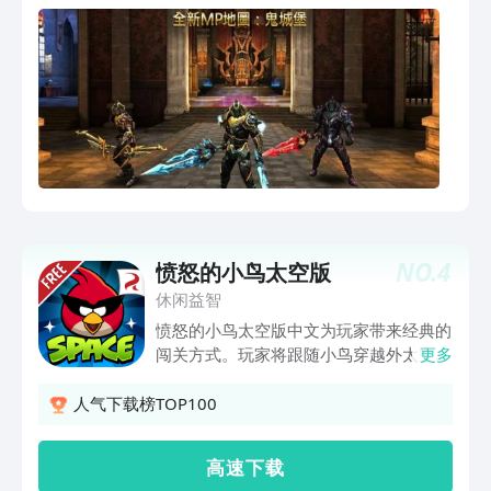
阿瓦隆.面对20种不同敌人,包括史诗级
BOSS.运用多种武器:战斧、长弓和你的强
力大剑.体验紧张激烈、波澜壮阔和残酷
血腥的近身或远程战斗.探索引人入胜的
场景,解开谜题到达隐藏地点.支持本地
(WLAN)和在线模式.
NO.
4
愤怒的小鸟太空版
休闲益智
愤怒的小鸟太空版中文为玩家带来经典的
闯关方式。玩家将跟随小鸟穿越外太空，
更多
面对太空的危险和来袭的猪敌人，动动指
尖，利用失重状态攻击并快速击败所有独
人气下载榜TOP100
特的建筑和太空猪，挑战你的操作能力，
探索新的世界。星域。
高 速 下 载