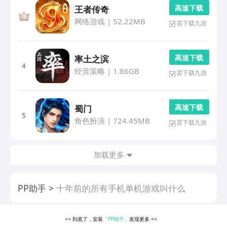
高 速 下 载
王者传奇
网络游戏
|
52.22MB
需下载九游
高 速 下 载
率土之滨
4
经营策略
|
1.86GB
需下载九游
高 速 下 载
蜀门
5
角色扮演
|
724.45MB
需下载九游
加载更多
PP助手
十年前的所有手机单机游戏叫什么
>>
到底了，安装
「PP助手」
发现更多
<<