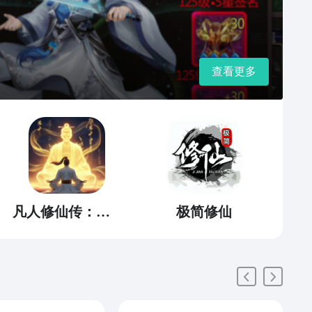
查看更多
凡人修仙传：人界篇
极简修仙