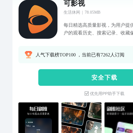
可影视
生活休闲
|
78.05MB
每日精选高质量影视，为用户提
户的观看历史、搜索记录、收藏
性化的影视内容。多种猜剧形式
员等，增加观剧趣味性。
人气下载榜TOP100 ，当前已有7262人订阅
安 全 下 载
优先用PP助手下载