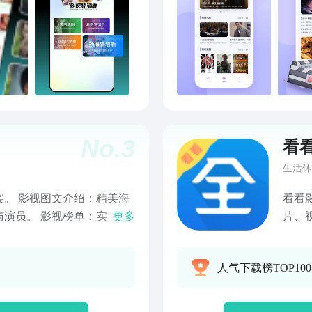
No.
3
看
生活休
。 影视图文介绍：精美海
看看
演员。 影视榜单：实时更
更多
片、
享大屏投屏播放，一键开启
册导
解读
人气下载榜TOP10