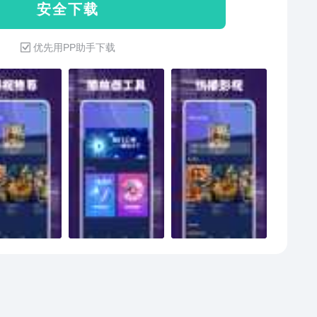
安 全 下 载
优先用PP助手下载