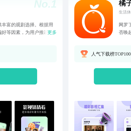
No.
1
橘
生活休
供丰富的观剧选择。根据用
网罗
偏好等因素，为用户推荐个
更多
否唤
，包括看图猜剧、看图猜演
或电
关！
人气下载榜TOP10