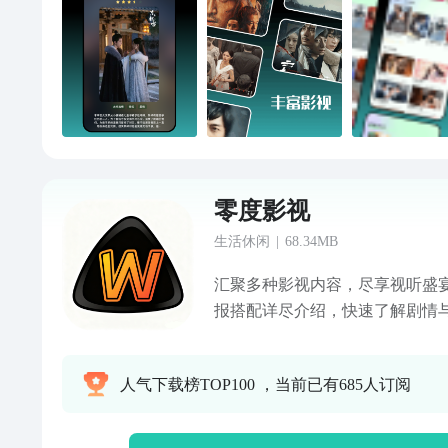
零度影视
生活休闲
|
68.34MB
汇聚多种影视内容，尽享视听盛宴
报搭配详尽介绍，快速了解剧情与
新热门榜单，发现高分好片。畅
您的私人影院。
人气下载榜TOP100 ，当前已有685人订阅