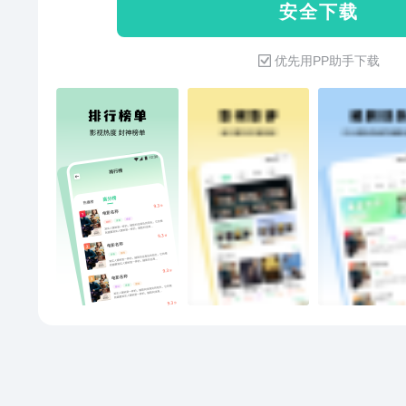
安 全 下 载
优先用PP助手下载