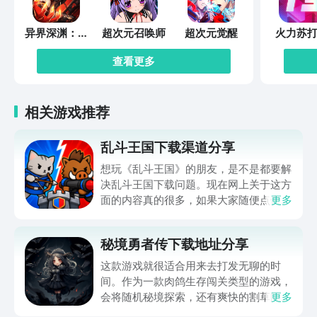
异界深渊：觉
超次元召唤师
超次元觉醒
火力苏打
醒
查看更多
相关游戏推荐
乱斗王国下载渠道分享
想玩《乱斗王国》的朋友，是不是都要解
决乱斗王国下载问题。现在网上关于这方
面的内容真的很多，如果大家随便点击陌
更多
生链接，就很容易遇到安装包信息不完整
的情况。想省去这些麻烦，直接通过九游
秘境勇者传下载地址分享
app进行下载会更加方便，九游是手游福
利最多的游戏平台，在这里不仅能够看到
这款游戏就很适合用来去打发无聊的时
游戏资源，还能及时查看后续的消息、活
间。作为一款肉鸽生存闯关类型的游戏，
动内容等相关信息。
会将随机秘境探索，还有爽快的割草闯关
更多
全部都放在一起。秘境勇者传下载地址是