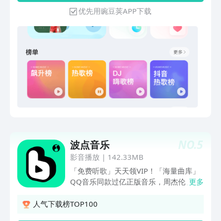
感受音乐的无限魅力！海量正版曲库：热
优先用豌豆荚APP下载
歌新歌一网打尽，海量音乐资源任你畅
听，满足你的所有音乐需求。同步收藏功
能：跨平台同步，无论在哪都能继续你的
音乐之旅，私人音乐随身行。个性智能推
荐：根据你的听歌喜好，每日为你量身推
荐优质内容，发现更多心动旋律。新歌首
发抢先听：热歌新歌每日首发，紧跟潮
流，让你第一时间享受音乐盛宴。界面简
洁美观：操作界面简洁大方，一目了然，
轻松上手，享受极致体验。稀有母带资
源：独家稀有母带资源，挑战你的听觉极
限，感受音乐的每一个细节。无损音质在
NO.
5
波点音乐
线享：多重音质选择，无损品质在线播
放，让你的耳朵享受极致的听觉盛宴。独
影音播放
|
142.33MB
家内容独享：精选音乐内容，独家为你奉
「免费听歌」天天领VIP！「海量曲库」
送，更多独家原声音乐和节目音频等你来
QQ音乐同款过亿正版音乐，周杰伦、邓
更多
探索。极速下载高品质：高品质歌曲极速
紫棋、林俊杰、孙燕姿、陈奕迅等大咖全
下载，随时随地愉悦你的耳朵，音乐不离
部收录；全语种配置，华语、韩语、英
人气下载榜TOP100
身。酷我音乐，让每一首歌都有不同的味
语、日语、小语种应有尽有；多元曲风，