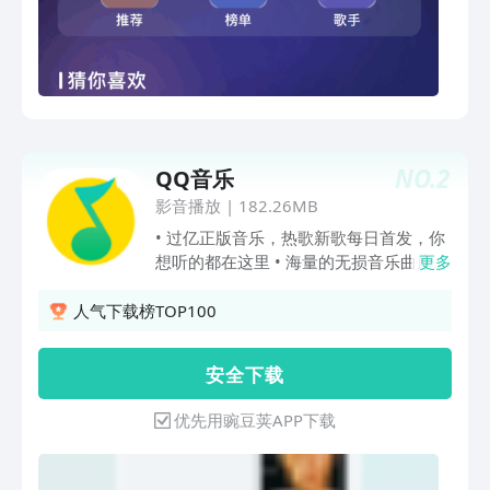
NO.
2
QQ音乐
影音播放
|
182.26MB
• 过亿正版音乐，热歌新歌每日首发，你
想听的都在这里 • 海量的无损音乐曲库，
更多
优质而上乘的听觉享受 • 精品有声书、播
客、儿童故事、助眠节目…沉浸式陪伴，
人气下载榜TOP100
度过闲暇时光 • 听歌识曲、哼唱识别，识
别此刻播放或哼唱的歌曲 • 翻译歌词，支
安 全 下 载
持数十万首热门英日韩泰歌曲的汉译音译
• 个性化推荐，全站依你的口味定制专属
优先用豌豆荚APP下载
音乐内容 • 车载互联，支持宝马、福特等
车型的车载应用 • 强大的搜索，歌手、专
辑、歌单、MV、类型、歌词、拼音、语