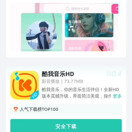
NO.
4
酷我音乐HD
影音播放
|
73.77MB
酷我音乐，你的音乐生活伴侣！全新HD
版本震撼升级，界面简洁美观，操作便捷
更多
流畅，带来更加出色的听觉与视觉享受。
这里汇聚了海量正版曲库，无论热门新歌
人气下载榜TOP100
还是经典老歌，一应俱全，享受与众不同
的音乐体验。更有无损音质、个性推荐、
安 全 下 载
新歌首发等多重功能，酷我音乐与你一起