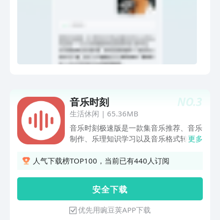
音多种搜索方式均支持
NO.
3
音乐时刻
生活休闲
|
65.36MB
音乐时刻极速版是一款集音乐推荐、音乐
制作、乐理知识学习以及音乐格式转换于
更多
一体的综合性音乐应用。它为用户提供了
丰富的音乐工具，帮助用户轻松探索音乐
人气下载榜TOP100，当前已有440人订阅
世界，发挥音乐创造力，提升音乐素养，
实现音乐格式的灵活转换。音乐时刻极速
安 全 下 载
版操作简便，它为用户提供了全方位的音
乐体验和学习资源，也能不断提升自己的
优先用豌豆荚APP下载
音乐技能和素养。