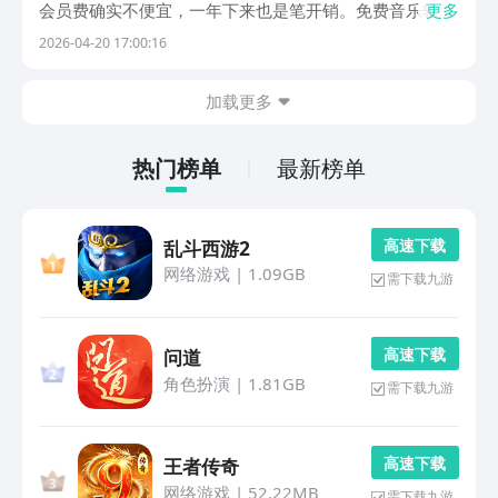
会员费确实不便宜，一年下来也是笔开销。免费音乐软件
更多
全免费这个概念，就显得很实在了，不用充会员就能听歌
2026-04-20 17:00:16
下载，对学生党和预算有限的人来说吸引力挺大。下面就
为大家推荐几款好用的软件。1、《酷狗概念版》玻璃
加载更多
拟...
热门榜单
最新榜单
高 速 下 载
乱斗西游2
网络游戏
|
1.09GB
需下载九游
高 速 下 载
问道
角色扮演
|
1.81GB
需下载九游
高 速 下 载
王者传奇
网络游戏
|
52.22MB
需下载九游