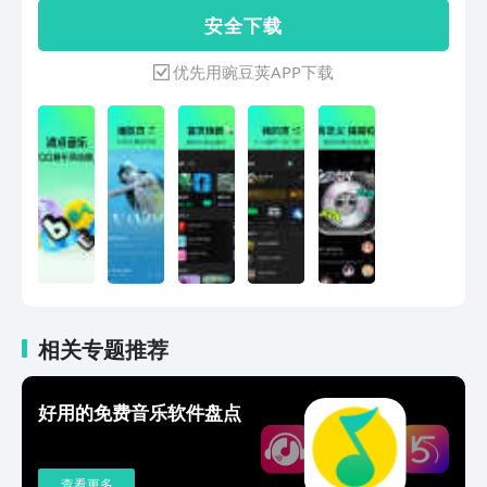
道，快来加入我们，享受你的专属音乐世
流行、K-POP、J-POP、嘻哈、古风、动
安 全 下 载
界吧！
漫、电音、摇滚，从大众流行到小众宝
藏、从新歌热歌到怀旧金曲，为你的耳朵
优先用豌豆荚APP下载
带来一场舒适的听觉旅行！「极简操作」
一键进入即可听歌，免去找歌烦恼！「心
流音乐推荐」比你自己更了解你的音乐口
味，为你的听觉过程频频制造惊喜！「趣
味电台」24小时音乐场景电台应用，从
学习到睡眠、从通勤、跑步到开车、
citywailk等等，覆盖24小时生活时间
线；更有学习自习室，让顶流艺人陪你一
起沉浸学习！「潮酷播放器」追星小神
器，用贴纸谷子装扮自己的播放器，你粉
谁一目了然；CD、彩胶经典样式也有新
潮设计！「沉浸式音乐背景」用你的视频
相关专题推荐
故事作为音乐视频，让自己沉浸在音乐的
氛围中，做mv的主角！
好用的免费音乐软件盘点
查看更多